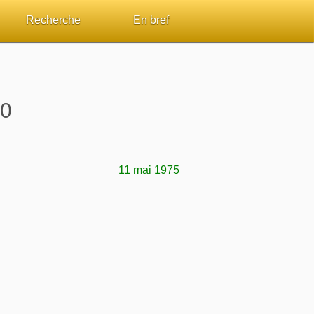
Recherche
En bref
par passage
Rechercher dans le site
Sommaires
Sujets de A à Z
Aperçus Livres de la Bible
20
Ouvrages de A à Z
Autres FAQ
s
Auteurs de A à Z
11 mai 1975
ES de lecture
Rechercher dans la Bible
Études et commentaires par passage
Dictionnaires bibliques