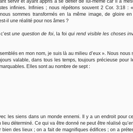
ant servir et ayant appris à se défier de lui-même car il a mes
estes infinies. Infinies ; nous répétons souvent 2 Cor. 3:18 :
, nous sommes transformés en la même image, de gloire en
est-il une réalité pour nos âmes ?
 c’est
une question de foi
, la foi
qui rend visible les choses inv
assemblés en mon nom, je suis là au milieu d’eux ». Nous nou
ujours valable, dans tous les temps, toujours précieuse pour 
marquables. Elles sont au nombre de sept :
vec les siens dans un monde ennemi. Il y a un endroit pour c
 lieu déterminé. Ce qui va être donné ne peut être réalisé qu’en u
 bien des lieux ; on a fait de magnifiques édifices ; on a préte