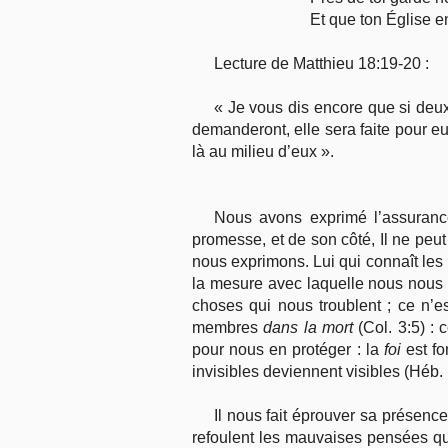
Et que ton Église en
Lecture de Matthieu 18:19-20 :
« Je vous dis encore que si deux
demanderont, elle sera faite pour e
là au milieu d’eux ».
Nous avons exprimé l’assurance
promesse, et de son côté, Il ne peu
nous exprimons. Lui qui connaît les
la mesure avec laquelle nous nous tr
choses qui nous troublent ; ce n’e
membres
dans la mort
(Col. 3:5) : 
pour nous en protéger : la
foi
est fo
invisibles deviennent visibles (Héb. 
Il nous fait éprouver sa présenc
refoulent les mauvaises pensées qui