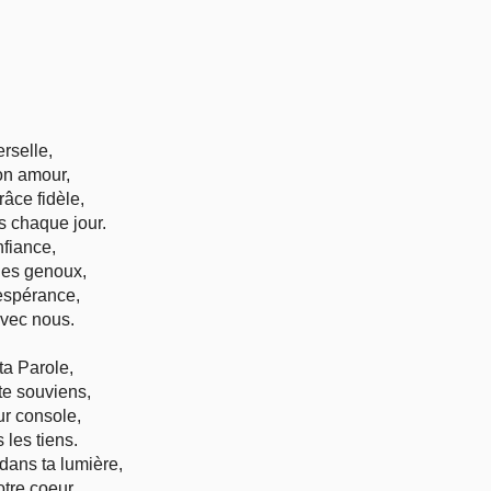
Vie pratique
Mariage, famille
rselle,
Sujets de A à Z
on amour,
râce fidèle,
s chaque jour.
nfiance,
 les genoux,
 espérance,
avec nous.
a Parole,
te souviens,
ur console,
 les tiens.
dans ta lumière,
otre coeur,