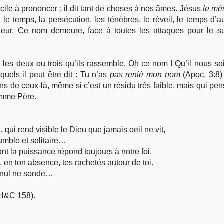
facile à prononcer ; il dit tant de choses à nos âmes. Jésus
le m
le temps, la persécution, les ténèbres, le réveil, le temps d’a
ur. Ce nom demeure, face à toutes les attaques pour le s
es deux ou trois qu’ils rassemble. Oh ce nom ! Qu’il nous soit
uels il peut être dit : Tu n’as
pas renié mon nom
(Apoc. 3:8
ns de ceux-là, même si c’est un résidu très faible, mais qui pe
omme Père.
qui rend visible le Dieu que jamais oeil ne vit,
mble et solitaire…
nt la puissance répond toujours à notre foi,
en ton absence, tes rachetés autour de toi.
 nul ne sonde…
(H&C 158).