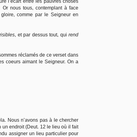
uré l’écart entre les pauvres choses
 « Or nous tous, contemplant à face
 gloire, comme par le Seigneur en
isibles
, et par dessus tout, qui
rend
s sommes réclamés de ce verset dans
les coeurs aimant le Seigneur. On a
ela. Nous n’avons pas à le chercher
n endroit (Deut. 12 le lieu où il fait
ndu assigner un lieu particulier pour