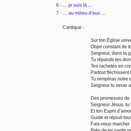
6 - … je suis là …
7 - … au milieu d’eux …
Cantique :
Sur ton Église unive
Objet constant de t
Seigneur, dans ta g
Tu répands tes don
Tes rachetés en co
Partout fléchissent
Tu rempliras notre
Seigneur tu seras 
Des promesses de t
Seigneur Jésus, tu 
Et ton Esprit d’amo
Guide et réjouit tous
Fais-nous marcher 
Près de toi garde n