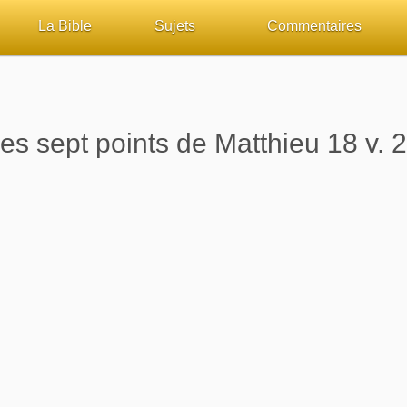
La Bible
Sujets
Commentaires
ueil
Lisez la Bible
Tous les sujets
Études et commentaires 
sur Bibliquest
Écoutez la Bible
Dieu
Personnages bibliques
es sept points de Matthieu 18 v. 
lité
Rechercher (concordance)
La Bible
Édification
iteurs
Au sujet de la Bible
L'Évangile, le Salut
Commentaires journalier
chrétiens
Études et commentaires par passage
Mort, résurrection
COURS Bibliques - GUID
Versets Classés
L'Église, l'Assemblée
Pour débuter
Lecture Journalière
Prophétie
Sanctification