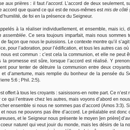
e aux prières : il faut
l’accord
. L’accord de deux seulement, suf
itable accord que quand ce qui est de nous-mêmes est
mis de côté
’humilité, de foi en la présence du Seigneur.
elés à la réaliser individuellement, et ensemble, mais ici,
n assemblée
. Ce sera toujours imparfait, mais nous sommes t
 de façon que nous le puissions. Le contexte montre qu’il s’agit
vice, pour l’adoration, pour l’édification, et tous les autres ca
 nous est commun : c’est cela la communion, et elle ne peut 
rs la promesse est sûre, lorsque l’accord est réalisé. Y pre
ient pour tenter de détruire la communion entre deux croyants 
se et d’amertume, mais remplie du bonheur de la pensée du Se
erre 5:6 ; Phil. 2:5).
 offert à tous les croyants : saisissons-en notre part. Ce n’est r
 ce qui l’entrave chez les autres, mais voyons d’abord en nous
cher ensemble si nous ne sommes pas d’accord (Amos 3:3). 
et nous ne pouvons pas être d’accord. Le préalable est donc d
reuses, et le Seigneur nous présente le moyen [en prière] d’avo
coeur naturel qui veut jouir du monde, mais les désirs de la no