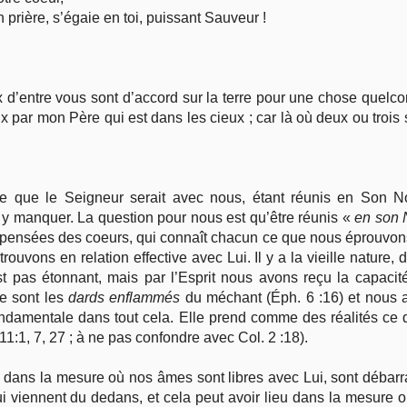
 prière, s’égaie en toi, puissant Sauveur !
 d’entre vous sont d’accord sur la terre pour une chose quelcon
ux par mon Père qui est dans les cieux ; car là où deux ou troi
 que le Seigneur serait avec nous, étant réunis en Son Nom
t y manquer. La question pour nous est qu’être réunis «
en son
 pensées des coeurs, qui connaît chacun ce que nous éprouvons, 
ouvons en relation effective avec Lui. Il y a la vieille nature, 
st pas étonnant, mais par l’Esprit nous avons reçu la capacité
ce sont les
dards enflammés
du méchant (Éph. 6 :16) et nous 
ndamentale dans tout cela. Elle prend comme des réalités ce q
11:1, 7, 27 ; à ne pas confondre avec Col. 2 :18).
e dans la mesure où nos âmes sont libres avec Lui, sont débarr
 viennent du dedans, et cela peut avoir lieu dans la mesure où