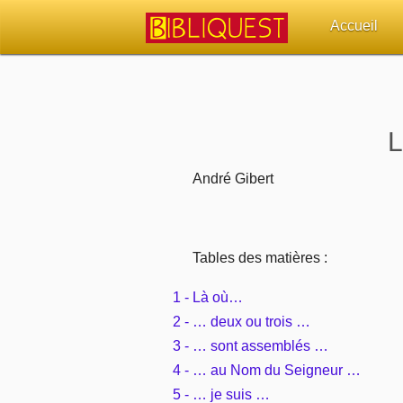
Accueil
Retour à l'acc
Quoi de neuf 
L
Sujets d'actua
André Gibert
Librairies, éd
Tables des matières :
Autres sites 
1 - Là où…
Outils
2 - … deux ou trois …
3 - … sont assemblés …
Paramètres
4 - … au Nom du Seigneur …
5 - … je suis …