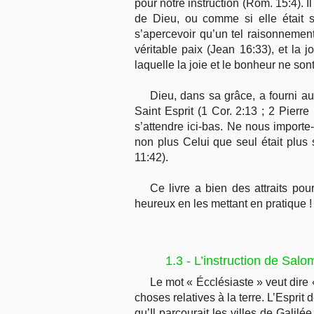
pour notre instruction (Rom. 15:4). I
de Dieu, ou comme si elle était s
s’apercevoir qu’un tel raisonnement
véritable paix (Jean 16:33), et la
laquelle la joie et le bonheur ne s
Dieu, dans sa grâce, a fourni a
Saint Esprit (1 Cor. 2:13 ; 2 Pierr
s’attendre ici-bas. Ne nous importe
non plus Celui que seul était plus
11:42).
Ce livre a bien des attraits po
heureux en les mettant en pratique !
1.3 - L’instruction de Sal
Le mot « Écclésiaste » veut dire 
choses relatives à la terre. L’Esprit
qu’Il parcourait les villes de Galil