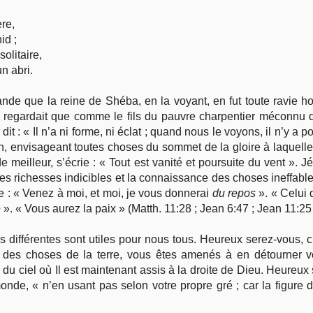
ère,
id ;
solitaire,
n abri.
ande que la reine de Shéba, en la voyant, en fut toute ravie h
e regardait que comme le fils du pauvre charpentier méconnu 
it : « Il n’a ni forme, ni éclat ; quand nous le voyons, il n’y a p
n, envisageant toutes choses du sommet de la gloire à laquelle i
 de meilleur, s’écrie : « Tout est vanité et poursuite du vent 
es richesses indicibles et la connaissance des choses ineffable
ie : « Venez à moi, et moi, je vous donnerai
du repos
». « Celui q
e
». « Vous aurez la paix » (Matth. 11:28 ; Jean 6:47 ; Jean 11:25 ;
 différentes sont utiles pour nous tous. Heureux serez-vous, ch
es choses de la terre, vous êtes amenés à en détourner vo
u ciel où Il est maintenant assis à la droite de Dieu. Heureu
nde, « n’en usant pas selon votre propre gré ; car la figure