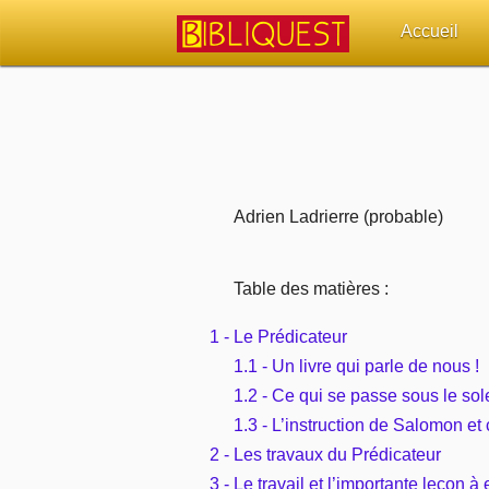
Accueil
Retour à l'acc
Quoi de neuf 
Sujets d'actua
Adrien Ladrierre (probable)
Librairies, éd
Table des matières :
Autres sites 
1 - Le Prédicateur
1.1 - Un livre qui parle de nous !
Outils
1.2 - Ce qui se passe sous le sole
1.3 - L’instruction de Salomon et
Paramètres
2 - Les travaux du Prédicateur
3 - Le travail et l’importante leçon à e