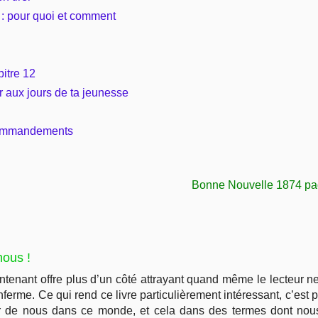
l : pour quoi et comment
Vie pratique
Mariage, famille
pitre 12
r aux jours de ta jeunesse
Sujets de A à Z
 commandements
Bonne Nouvelle 1874 page
nous !
ntenant offre plus d’un côté attrayant quand même le lecteur 
ferme. Ce qui rend ce livre particulièrement intéressant, c’est p
 de nous dans ce monde, et cela dans des termes dont nous