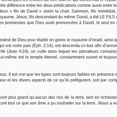
uelle différence entre les deux prédications comme aussi entre le
s deux « fils de David » selon la chair. Salomon, fils immédi
royaume. Jésus, fils descendant du même David, a été LE FILS q
elles promesses que Dieu avait prononcées à David, le seul en 
tiné de Dieu pour établir en gloire le royaume d’Israël, ainsi q
 qui est notre paix (Éph. 2:14), est descendu ici-bas afin d’an
érité (Jean 4:24), un culte dans lequel les adorateurs connaiss
ui-même est le temple éternel, constamment ouvert et toujour
us. Il est vrai que les types sont toujours faibles en présence d
eur et les divers aspects de ce qu’ils préfigurent, soit par com
vint
plus grand qu’aucun des rois de la terre, tant en richess
uré tout ce que son âme a pu souhaiter sur la terre. Jésus a eu f