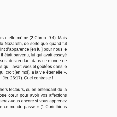
ors d’elle-même (2 Chron. 9:4). Mais
de Nazareth, de sorte que quand fut
oint d’apparence [en lui] pour nous le
l était parvenu, lui qui avait essayé
». Jésus, descendant dans ce monde de
s qu’Il avait vues et goûtées dans le
ui croit [en moi],
a
la vie éternelle ».
 Jér. 23:17). Quel contraste !
ers lecteurs, si, en entendant de la
tre cœur pour avoir vos affections
x serez-vous encore si vous apprenez
 de ce monde passe » (1 Corinthiens