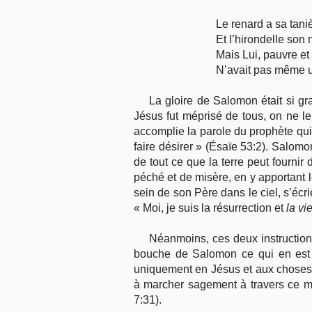
Le renard a sa tani
Et l’hirondelle son n
Mais Lui, pauvre et 
N’avait pas même u
La gloire de Salomon était si gr
Jésus fut méprisé de tous, on ne l
accomplie la parole du prophète qui d
faire désirer » (Ésaïe 53:2). Salomo
de tout ce que la terre peut fournir
péché et de misère, en y apportant l
sein de son Père dans le ciel, s’écr
« Moi, je suis la résurrection et
la vi
Néanmoins, ces deux instructions
bouche de Salomon ce qui en est d
uniquement en Jésus et aux choses d
à marcher sagement à travers ce mo
7:31).