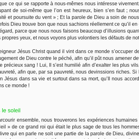
ain que ce qui se rapporte à nous-mêmes nous intéresse viveme
upant de soi-même que l’on est heureux, bien s’en faut ; nous
vanité et poursuite du vent » ; Et la parole de Dieu a soin de no
efois Dieu trouve bon que nous sachions réellement ce qu’il en 
 cet égard, parce que nous nous faisons beaucoup d’illusions qu
ropres yeux, et nous voyons plus volontiers les défauts de not
e Seigneur Jésus Christ quand il vint dans ce monde s’occuper d
jugement de Dieu contre le péché, afin qu’il pût nous amener de
 précieux sang ! Lui, Il s’est humilié afin d’exalter les plus vil
pauvreté, afin que, par sa pauvreté, nous devinssions riches. Si 
 Jésus dans sa vie et surtout dans sa mort, qu’Il nous accord
ns ce monde !
le soleil
arcourir ensemble, nous trouverons les expériences humaines 
eil » de ce grand roi qui était le plus sage de tous les hommes
re qui en parle ne soit une partie de la parole de Dieu, divinem