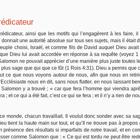
rédicateur
dicateur, ainsi que les motifs qui l’engagèrent à les faire, il 
donnait une autorité absolue sur tous ses sujets, mais il était 
 peuple choisi, Israël, et comme fils de David auquel Dieu avai
que Dieu lui avait accordée en réponse à sa requête (voyez 1
omon ne pouvait apprécier d’une manière plus juste toutes les
it plus sage que qui que ce fût (1 Rois 4:31). Dieu a permis que c
tout ce que nous voyons autour de nous, afin que nous en retirio
cclésiaste nous en dit, sans nous flatter, en nous laissant berc
 Salomon y a trouvé ; « car que fera l’homme qui viendra après
a ; et ce qui a été fait, c’est ce qui se fera ; et il n’y a rien de n
e monde, chacun travaillait. Il voulut donc sonder avec sa sage
ieu tient la haute main sur tout, et qu’Il ne trouve pas à propo
, en présence des résultats si imparfaits de notre travail, et en
esser comme Salomon que : « Ce qui est tordu ne peut être redr