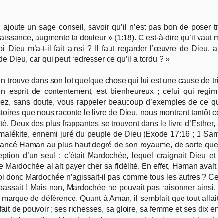
 ajoute un sage conseil, savoir qu’il n’est pas bon de poser t
ssance, augmente la douleur » (1:18). C’est-à-dire qu’il vaut m
Dieu m’a-t-il fait ainsi ? Il faut regarder l’œuvre de Dieu,
e Dieu, car qui peut redresser ce qu’il a tordu ? »
n trouve dans son lot quelque chose qui lui est une cause de tris
n esprit de contentement, est bienheureux ; celui qui regi
rrez, sans doute, vous rappeler beaucoup d’exemples de ce q
oires que nous raconte le livre de Dieu, nous montrant tantôt c
té. Deux des plus frappantes se trouvent dans le livre d’Esthe
Amalékite, ennemi juré du peuple de Dieu (Exode 17:16 ; 1 Sam.
 avancé Haman au plus haut degré de son royaume, de sorte que
ception d’un seul : c’était Mardochée, lequel craignait Dieu et
Mardochée allait payer cher sa fidélité. En effet, Haman avait 
uoi donc Mardochée n’agissait-il pas comme tous les autres ? C
assait ! Mais non, Mardochée ne pouvait pas raisonner ainsi. 
arque de déférence. Quant à Aman, il semblait que tout allait bien
n fait de pouvoir ; ses richesses, sa gloire, sa femme et ses dix 