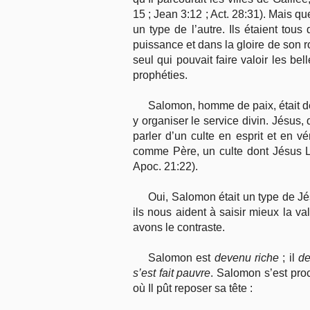
15 ; Jean 3:12 ; Act. 28:31). Mais q
un type de l’autre. Ils étaient tou
puissance et dans la gloire de son 
seul qui pouvait faire valoir les b
prophéties.
Salomon, homme de paix, était des
y organiser le service divin. Jésus,
parler d’un culte en esprit et en v
comme Père, un culte dont Jésus L
Apoc. 21:22).
Oui, Salomon était un type de Jés
ils nous aident à saisir mieux la val
avons le contraste.
Salomon est
devenu riche
; il
de
s’est fait pauvre
. Salomon s’est proc
où Il pût reposer sa tête :