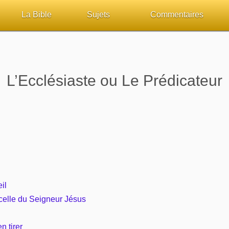
La Bible
Sujets
Commentaires
ueil
Lisez la Bible
Tous les sujets
Études et commentaires 
sur Bibliquest
Écoutez la Bible
Dieu
Personnages bibliques
L’Ecclésiaste ou Le Prédicateur
lité
Rechercher (concordance)
La Bible
Édification
iteurs
Au sujet de la Bible
L'Évangile, le Salut
Commentaires journalier
chrétiens
Études et commentaires par passage
Mort, résurrection
COURS Bibliques - GUID
Versets Classés
L'Église, l'Assemblée
Pour débuter
il
 celle du Seigneur Jésus
Lecture Journalière
Prophétie
Sanctification
n tirer