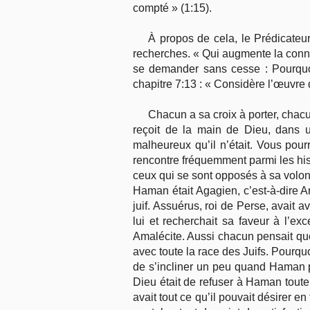
compté » (1:15).
À propos de cela, le Prédicateur
recherches. « Qui augmente la connai
se demander sans cesse : Pourquoi 
chapitre 7:13 : « Considère l’œuvre d
Chacun a sa croix à porter, chacu
reçoit de la main de Dieu, dans u
malheureux qu’il n’était. Vous pou
rencontre fréquemment parmi les hist
ceux qui se sont opposés à sa volon
Haman était Agagien, c’est-à-dire 
juif. Assuérus, roi de Perse, avait
lui et recherchait sa faveur à l’ex
Amalécite. Aussi chacun pensait que 
avec toute la race des Juifs. Pourq
de s’incliner un peu quand Haman p
Dieu était de refuser à Haman toute m
avait tout ce qu’il pouvait désirer e