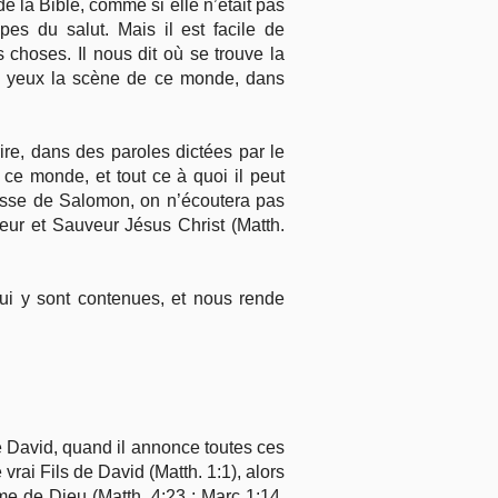
de la Bible, comme si elle n’était pas
es du salut. Mais il est facile de
 choses. Il nous dit où se trouve la
nos yeux la scène de ce monde, dans
re, dans des paroles dictées par le
 ce monde, et tout ce à quoi il peut
agesse de Salomon, on n’écoutera pas
eur et Sauveur Jésus Christ (Matth.
qui y sont contenues, et nous rende
 de David, quand il annonce toutes ces
vrai Fils de David (Matth. 1:1), alors
ume de Dieu (Matth. 4:23 ; Marc 1:14,