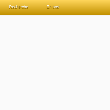
Recherche
En bref
par passage
Rechercher dans le site
Sommaires
Sujets de A à Z
Aperçus Livres de la Bible
Ouvrages de A à Z
Autres FAQ
s
Auteurs de A à Z
ES de lecture
Rechercher dans la Bible
Études et commentaires par passage
Dictionnaires bibliques