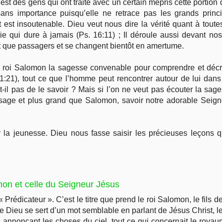
l est des gens qui ont traité avec un certain mépris cette portion 
ans importance puisqu’elle ne retrace pas les grands princip
 est insoutenable. Dieu veut nous dire la vérité quant à toutes
 joie qui dure à jamais (Ps. 16:11) ; Il déroule aussi devant 
ont que passagers et se changent bientôt en amertume.
u roi Salomon la sagesse convenable pour comprendre et décri
e 1:21), tout ce que l’homme peut rencontrer autour de lui dans
-t-il pas de le savoir ? Mais si l’on ne veut pas écouter la s
 sage et plus grand que Salomon, savoir notre adorable Seign
ur la jeunesse. Dieu nous fasse saisir les précieuses leçons 
omon et celle du Seigneur Jésus
« Prédicateur ». C’est le titre que prend le roi Salomon, le fils
 de Dieu se sert d’un mot semblable en parlant de Jésus Christ, le 
ée, annonçant les choses du ciel, tout ce qui concernait le roya