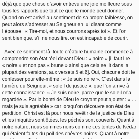
déjà quelque chose d’avoir entrevu une joie meilleure sous
tous les rapports que tout ce que le monde peut donner.
Quand on est arrivé au sentiment de sa propre faiblesse, on
peut alors s’adresser au Seigneur en lui disant comme
l’épouse : « Tire-moi, et nous courrons après toi ». Et l’on
sent bien que, s’il ne nous tire, on est incapable de courir.
Avec ce sentiment-là, toute créature humaine commence à
comprendre son état réel devant Dieu : « noire » [il faut lire
« noire » et non pas « brune » ainsi que cela se lit dans la
plupart des versions, aux versets 5 et 6]. Oui, chacune doit le
confesser pour elle-même : « Je suis noire ». C’est dans la
lumière du Seigneur, « soleil de justice », que l’on arrive à
cette connaissance. « Je suis noire, parce que le soleil m’a
regardée ». Par la bonté de Dieu le croyant peut ajouter : « …
mais je suis agréable » car lorsqu’on découvre son état de
perdition, Christ est là pour nous revêtir de la justice de Dieu,
et les iniquités sont ôtées, les péchés sont couverts. Quant à
notre nature, nous sommes noirs comme ces tentes de Kédar
qui étaient faites du poil des chèvres noires. Quant à notre