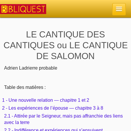
Accueil
LE CANTIQUE DES
CANTIQUES ou LE CANTIQUE
La Bible
DE SALOMON
Retour à l'accueil
Sujets
Adrien Ladrierre probable
Quoi de neuf sur Bibliquest
Lisez la Bible
Commentaires
Table des matières :
Sujets d'actualité
Écoutez la Bible
Tous les sujets
Recherche
1 - Une nouvelle relation — chapitre 1 et 2
Librairies, éditeurs
Rechercher (concordance)
2 - Les expériences de l’épouse — chapitre 3 à 8
Dieu
Études et commentaires par passage
En bref
2.1 - Attirée par le Seigneur, mais pas affranchie des liens
Autres sites chrétiens
Au sujet de la Bible
avec la terre
La Bible
Personnages bibliques
Rechercher dans le site
2.2 - Indifférence et expériences qui s’ensuivent