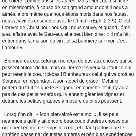
de colère, comme aussi les autres. Mais Dieu, qui est riche
en miséricorde, à cause de son grand amour dont il nous a
aimés, alors même que nous étions morts dans nos fautes,
nous a vivifiés ensemble avec le Christ » (Éph. 2:3-5). C’est
l’œuvre de Christ pour nous qui nous sauve, et quand l’âme
a eu affaire avec le Sauveur, elle peut bien dire : « Il m’a fait
entrer dans la maison du vin ; et sa bannière sur moi, c’est
l’amour ».
Bienheureux est celui qui ne regarde pas aux choses qui se
passent autour de lui, mais qui ferme les yeux sur tout ce qui
peut retenir le cœur ici-bas ! Bienheureux celui qui va droit au
Seigneur en répondant à son appel de grâce ! Celui-ci
portera du fruit tel que le Seigneur en cherche, et il n’y aura
pas de ces petits renards qui viennent gâter les vignes et
détruire les petites grappes à mesure qu’elles poussent.
Lorsqu’on dit : « Mon bien-aimé est à moi », il se peut
néanmoins qu’il y ait encore beaucoup d’autres choses qui
occupent en même temps le cœur, et il faut parfois que le
chrétien passe par de tristes amères et pénibles expériences