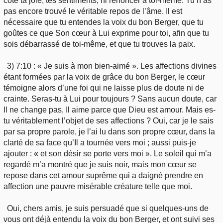
côté ta joie, tes sentiments, ni renoncer à toi-même. Tu n’as
pas encore trouvé le véritable repos de l’âme. Il est
nécessaire que tu entendes la voix du bon Berger, que tu
goûtes ce que Son cœur à Lui exprime pour toi, afin que tu
sois débarrassé de toi-même, et que tu trouves la paix.
3) 7:10 : « Je suis à mon bien-aimé ». Les affections divines
étant formées par la voix de grâce du bon Berger, le cœur
témoigne alors d’une foi qui ne laisse plus de doute ni de
crainte. Seras-tu à Lui pour toujours ? Sans aucun doute, car
Il ne change pas, Il aime parce que Dieu est amour. Mais es-
tu véritablement l’objet de ses affections ? Oui, car je le sais
par sa propre parole, je l’ai lu dans son propre cœur, dans la
clarté de sa face qu’Il a tournée vers moi ; aussi puis-je
ajouter : « et son désir se porte vers moi ». Le soleil qui m’a
regardé m’a montré que je suis noir, mais mon cœur se
repose dans cet amour suprême qui a daigné prendre en
affection une pauvre misérable créature telle que moi.
Oui, chers amis, je suis persuadé que si quelques-uns de
vous ont déjà entendu la voix du bon Berger, et ont suivi ses