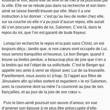
voudrait le voir, aussi elle se lève et se met à sa poursuite par
la ville. Elle ne se rebute pas dans sa recherche et son bien-
aimé se laisse bientôt trouver par elle. Mais il a une
instruction à lui donner : c’est qu’au lieu de rester chez elle,
sur sa couche où elle n’a pu jouir d’aucun repos, elle aurait
dû s’en procurer auprès de lui, Salomon. C’est là, dans le
repos du roi, que l’on est garanti de toute frayeur.
Lorsqu’on recherche le repos et la paix sans Christ, on est
toujours déçu ; tandis que, si nos cœurs sont occupés de Lui,
nous serons tranquilles et heureux. Le bon Berger, quand il
trouve sa brebis perdue, a beaucoup plus de joie que n’en a
la brebis qui est l’objet de sa sollicitude. C’est le Berger qui
appelle ses amis à venir se réjouir avec Lui de sa trouvaille.
Pareillement, nous avons ici (chap. 3) l’appel aux filles de
Jérusalem afin qu’elles sortent et regardent « le roi Salomon,
avec la couronne dont sa mère l’a couronné au jour de ses
fiançailles, et au jour de la joie de son cœur ».
Puis le bien-aimé poursuit son œuvre d’amour, en vue
d’amener son épouse à ne plus être préoccupée d’elle-