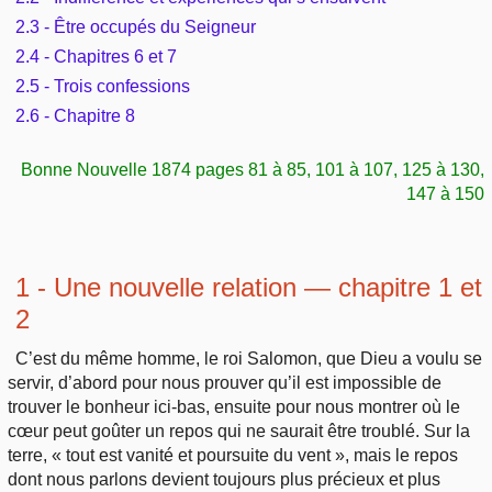
Outils
Études et commentaires par passage
2.3 - Être occupés du Seigneur
L'Évangile, le Salut
Édification
Sujets de A à Z
2.4 - Chapitres 6 et 7
Sommaires
Paramètres
Versets Classés
2.5 - Trois confessions
Mort, résurrection
Commentaires journaliers
Ouvrages de A à Z
2.6 - Chapitre 8
Aperçus Livres de la Bible
Lecture Journalière
L'Église, l'Assemblée
COURS Bibliques - GUIDES de lecture
Auteurs de A à Z
Bonne Nouvelle 1874 pages 81 à 85, 101 à 107, 125 à 130,
Autres FAQ
147 à 150
Prophétie
Pour débuter
Rechercher dans la Bible
Sanctification
Études et commentaires par passage
1 - Une nouvelle relation
— chapitre 1 et
Vie pratique
2
Dictionnaires bibliques
C’est du même homme, le roi Salomon, que Dieu a voulu se
Mariage, famille
servir, d’abord pour nous prouver qu’il est impossible de
trouver le bonheur ici-bas, ensuite pour nous montrer où le
Sujets de A à Z
cœur peut goûter un repos qui ne saurait être troublé. Sur la
terre, « tout est vanité et poursuite du vent », mais le repos
dont nous parlons devient toujours plus précieux et plus