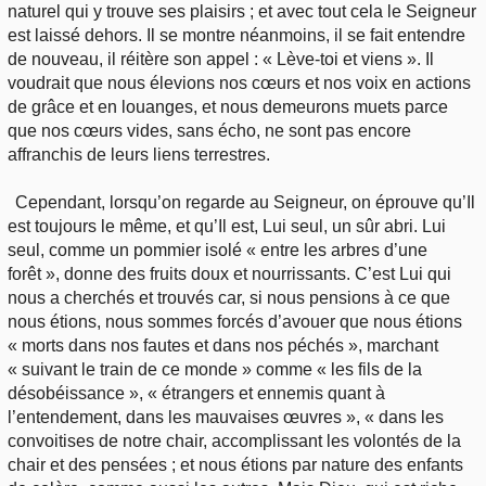
naturel qui y trouve ses plaisirs ; et avec tout cela le Seigneur
est laissé dehors. Il se montre néanmoins, il se fait entendre
de nouveau, il réitère son appel : « Lève-toi et viens ». Il
voudrait que nous élevions nos cœurs et nos voix en actions
de grâce et en louanges, et nous demeurons muets parce
que nos cœurs vides, sans écho, ne sont pas encore
affranchis de leurs liens terrestres.
Cependant, lorsqu’on regarde au Seigneur, on éprouve qu’Il
est toujours le même, et qu’Il est, Lui seul, un sûr abri. Lui
seul, comme un pommier isolé « entre les arbres d’une
forêt », donne des fruits doux et nourrissants. C’est Lui qui
nous a cherchés et trouvés car, si nous pensions à ce que
nous étions, nous sommes forcés d’avouer que nous étions
« morts dans nos fautes et dans nos péchés », marchant
« suivant le train de ce monde » comme « les fils de la
désobéissance », « étrangers et ennemis quant à
l’entendement, dans les mauvaises œuvres », « dans les
convoitises de notre chair, accomplissant les volontés de la
chair et des pensées ; et nous étions par nature des enfants