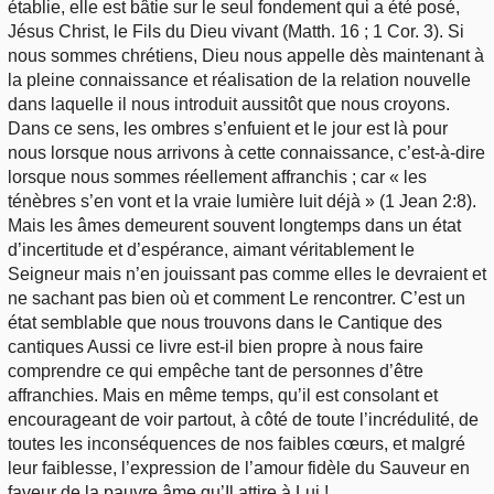
établie, elle est bâtie sur le seul fondement qui a été posé,
Jésus Christ, le Fils du Dieu vivant (Matth. 16 ; 1 Cor. 3). Si
nous sommes chrétiens, Dieu nous appelle dès maintenant à
la pleine connaissance et réalisation de la relation nouvelle
dans laquelle il nous introduit aussitôt que nous croyons.
Dans ce sens, les ombres s’enfuient et le jour est là pour
nous lorsque nous arrivons à cette connaissance, c’est-à-dire
lorsque nous sommes réellement affranchis ; car « les
ténèbres s’en vont et la vraie lumière luit déjà » (1 Jean 2:8).
Mais les âmes demeurent souvent longtemps dans un état
d’incertitude et d’espérance, aimant véritablement le
Seigneur mais n’en jouissant pas comme elles le devraient et
ne sachant pas bien où et comment Le rencontrer. C’est un
état semblable que nous trouvons dans le Cantique des
cantiques Aussi ce livre est-il bien propre à nous faire
comprendre ce qui empêche tant de personnes d’être
affranchies. Mais en même temps, qu’il est consolant et
encourageant de voir partout, à côté de toute l’incrédulité, de
toutes les inconséquences de nos faibles cœurs, et malgré
leur faiblesse, l’expression de l’amour fidèle du Sauveur en
faveur de la pauvre âme qu’Il attire à Lui !