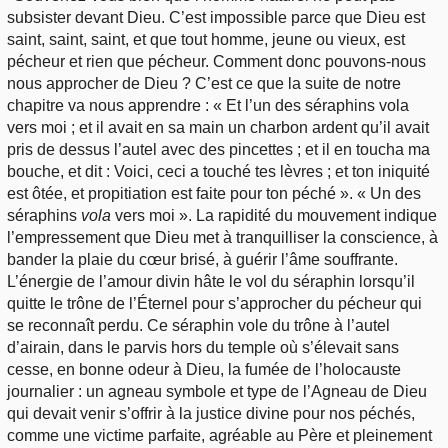
subsister devant Dieu. C’est impossible parce que Dieu est
saint, saint, saint, et que tout homme, jeune ou vieux, est
pécheur et rien que pécheur. Comment donc pouvons-nous
nous approcher de Dieu ? C’est ce que la suite de notre
chapitre va nous apprendre : « Et l’un des séraphins vola
vers moi ; et il avait en sa main un charbon ardent qu’il avait
pris de dessus l’autel avec des pincettes ; et il en toucha ma
bouche, et dit : Voici, ceci a touché tes lèvres ; et ton iniquité
est ôtée, et propitiation est faite pour ton péché ». « Un des
séraphins
vola
vers moi ». La rapidité du mouvement indique
l’empressement que Dieu met à tranquilliser la conscience, à
bander la plaie du cœur brisé, à guérir l’âme souffrante.
L’énergie de l’amour divin hâte le vol du séraphin lorsqu’il
quitte le trône de l’Éternel pour s’approcher du pécheur qui
se reconnaît perdu. Ce séraphin vole du trône à l’autel
d’airain, dans le parvis hors du temple où s’élevait sans
cesse, en bonne odeur à Dieu, la fumée de l’holocauste
journalier : un agneau symbole et type de l’Agneau de Dieu
qui devait venir s’offrir à la justice divine pour nos péchés,
comme une victime parfaite, agréable au Père et pleinement