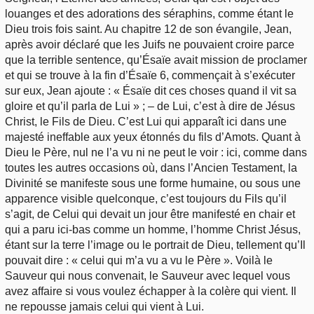
louanges et des adorations des séraphins, comme étant le
Dieu trois fois saint. Au chapitre 12 de son évangile, Jean,
après avoir déclaré que les Juifs ne pouvaient croire parce
que la terrible sentence, qu’Ésaïe avait mission de proclamer
et qui se trouve à la fin d’Ésaïe 6, commençait à s’exécuter
sur eux, Jean ajoute : « Ésaïe dit ces choses quand il vit sa
gloire et qu’il parla de Lui » ; – de Lui, c’est à dire de Jésus
Christ, le Fils de Dieu. C’est Lui qui apparaît ici dans une
majesté ineffable aux yeux étonnés du fils d’Amots. Quant à
Dieu le Père, nul ne l’a vu ni ne peut le voir : ici, comme dans
toutes les autres occasions où, dans l’Ancien Testament, la
Divinité se manifeste sous une forme humaine, ou sous une
apparence visible quelconque, c’est toujours du Fils qu’il
s’agit, de Celui qui devait un jour être manifesté en chair et
qui a paru ici-bas comme un homme, l’homme Christ Jésus,
étant sur la terre l’image ou le portrait de Dieu, tellement qu’Il
pouvait dire : « celui qui m’a vu a vu le Père ». Voilà le
Sauveur qui nous convenait, le Sauveur avec lequel vous
avez affaire si vous voulez échapper à la colère qui vient. Il
ne repousse jamais celui qui vient à Lui.