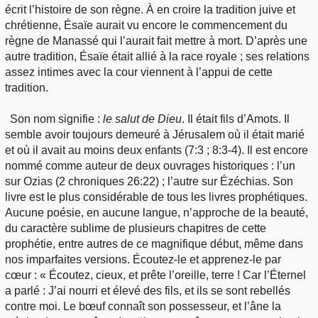
écrit l’histoire de son règne. À en croire la tradition juive et
chrétienne, Ésaïe aurait vu encore le commencement du
règne de Manassé qui l’aurait fait mettre à mort. D’après une
autre tradition, Ésaïe était allié à la race royale ; ses relations
assez intimes avec la cour viennent à l’appui de cette
tradition.
Son nom signifie :
le salut de Dieu
. Il était fils d’Amots. Il
semble avoir toujours demeuré à Jérusalem où il était marié
et où il avait au moins deux enfants (7:3 ; 8:3-4). Il est encore
nommé comme auteur de deux ouvrages historiques : l’un
sur Ozias (2 chroniques 26:22) ; l’autre sur Ézéchias. Son
livre est le plus considérable de tous les livres prophétiques.
Aucune poésie, en aucune langue, n’approche de la beauté,
du caractère sublime de plusieurs chapitres de cette
prophétie, entre autres de ce magnifique début, même dans
nos imparfaites versions. Écoutez-le et apprenez-le par
cœur : « Écoutez, cieux, et prête l’oreille, terre ! Car l’Éternel
a parlé : J’ai nourri et élevé des fils, et ils se sont rebellés
contre moi. Le bœuf connaît son possesseur, et l’âne la