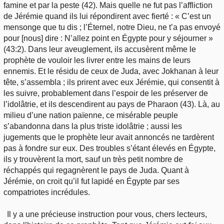
famine et par la peste (42). Mais quelle ne fut pas l’affliction
de Jérémie quand ils lui répondirent avec fierté : « C’est un
mensonge que tu dis ; l’Éternel, notre Dieu, ne t’a pas envoyé
pour [nous] dire : N’allez point en Égypte pour y séjourner »
(43:2). Dans leur aveuglement, ils accusèrent même le
prophète de vouloir les livrer entre les mains de leurs
ennemis. Et le résidu de ceux de Juda, avec Jokhanan à leur
tête, s’assembla ; ils prirent avec eux Jérémie, qui consentit à
les suivre, probablement dans l’espoir de les préserver de
l’idolâtrie, et ils descendirent au pays de Pharaon (43). Là, au
milieu d’une nation païenne, ce misérable peuple
s’abandonna dans la plus triste idolâtrie ; aussi les
jugements que le prophète leur avait annoncés ne tardèrent
pas à fondre sur eux. Des troubles s’étant élevés en Égypte,
ils y trouvèrent la mort, sauf un très petit nombre de
réchappés qui regagnèrent le pays de Juda. Quant à
Jérémie, on croit qu’il fut lapidé en Égypte par ses
compatriotes incrédules.
Il y a une précieuse instruction pour vous, chers lecteurs,