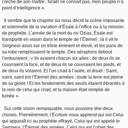
crèche de son maître ; Israël ne connaît pas, mon peuple n’a
point d’intelligence ».
Il semble que le chapitre six nous décrit la scène imposante
et solennelle de la vocation d’Ésaïe à l’office ou à la mission
de prophète. L’année de la mort du roi Ozias, Ésaïe est
transporté en vision dans le temple de l’Éternel : là il vit le
Seigneur assis sur un trône éminent et élevé, et les pans de
sa robe remplissaient le temple. Des séraphins debout
l’entouraient ; « ils avaient chacun six ailes : de deux ils se
couvraient la face, et de deux ils se couvraient les pieds, et
de deux ils volaient. Et l’un criait à l’autre, et disait : Saint,
saint, saint est l’Éternel des armées ; toute la terre est pleine
de sa gloire ! Et les fondements des seuils étaient ébranlés à
la voix de celui qui criait, et la maison était remplie de
fumée ».
Sur cette vision remarquable, nous pouvons dire deux
choses. Premièrement, l’Écriture nous apprend qui est Celui
qui apparaît ici au prophète effrayé, Celui qui est appelé le
Seigneur, l’Éternel des armées, Celui qui est l’objet des