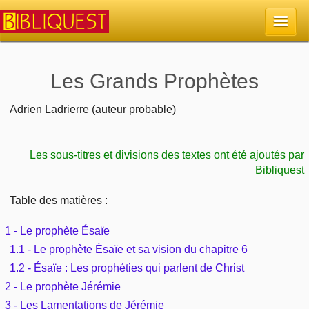
Accueil
Les Grands Prophètes
La Bible
Adrien Ladrierre (auteur probable)
Retour à l'accueil
Sujets
Les sous-titres et divisions des textes ont été ajoutés par
Bibliquest
Quoi de neuf sur Bibliquest
Lisez la Bible
Commentaires
Table des matières :
Sujets d'actualité
Écoutez la Bible
Tous les sujets
Recherche
1 - Le prophète Ésaïe
Librairies, éditeurs
1.1 - Le prophète Ésaïe et sa vision du chapitre 6
Rechercher (concordance)
Dieu
Études et commentaires par passage
1.2 - Ésaïe : Les prophéties qui parlent de Christ
En bref
Autres sites chrétiens
2 - Le prophète Jérémie
Au sujet de la Bible
La Bible
Personnages bibliques
3 - Les Lamentations de Jérémie
Rechercher dans le site