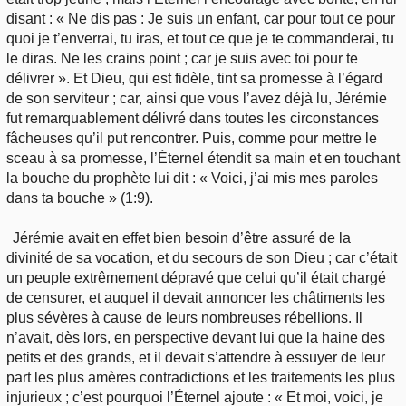
disant : « Ne dis pas : Je suis un enfant, car pour tout ce pour
quoi je t’enverrai, tu iras, et tout ce que je te commanderai, tu
le diras. Ne les crains point ; car je suis avec toi pour te
délivrer ». Et Dieu, qui est fidèle, tint sa promesse à l’égard
de son serviteur ; car, ainsi que vous l’avez déjà lu, Jérémie
fut remarquablement délivré dans toutes les circonstances
fâcheuses qu’il put rencontrer. Puis, comme pour mettre le
sceau à sa promesse, l’Éternel étendit sa main et en touchant
la bouche du prophète lui dit : « Voici, j’ai mis mes paroles
dans ta bouche » (1:9).
Jérémie avait en effet bien besoin d’être assuré de la
divinité de sa vocation, et du secours de son Dieu ; car c’était
un peuple extrêmement dépravé que celui qu’il était chargé
de censurer, et auquel il devait annoncer les châtiments les
plus sévères à cause de leurs nombreuses rébellions. Il
n’avait, dès lors, en perspective devant lui que la haine des
petits et des grands, et il devait s’attendre à essuyer de leur
part les plus amères contradictions et les traitements les plus
injurieux ; c’est pourquoi l’Éternel ajoute : « Et moi, voici, je