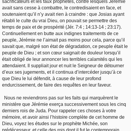
sacrificateurs et les faux prophètes, contre lesquels Jérémie
avait sans cesse à combattre, le contredisaient en face, et
soutenaient qu’il n’y avait rien à craindre : que Josias ayant
rétabli le culte du vrai Dieu, on pouvait se permettre des
temps de paix et de prospérité (Jér. 7:4 ; 14:13-14 ; 23:17).
Continuellement en butte aux indignes traitements de ce
peuple, Jérémie ne l’aimait pas moins pour cela, parce qu’il
savait que, malgré son état de dégradation, ce peuple était le
peuple de Dieu ; et son cœur saignait de douleur lorsqu’il
était obligé de leur annoncer les terribles calamités qui les
attendaient. Il suppliait jour et nuit le Seigneur de détourner
d’eux ses jugements, et il continua d’intercéder jusqu’à ce
que Dieu le lui défendit, à cause de leur profond
endurcissement, de faire des requêtes en leur faveur.
Nous ne reviendrons pas sur les faits qui marquèrent le
ministère que Jérémie exerça successivement sous les cinq
derniers rois de Juda. Pour rappeler ces choses à votre
mémoire, et avoir ainsi l’histoire complète de cet homme de
Dieu, voyez les études sur le prophète Michée, son
prédécesseur, et celle des rois dont il fut le contemporain.