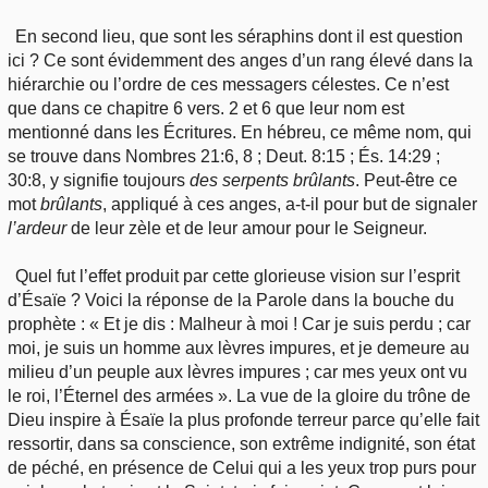
En second lieu, que sont les séraphins dont il est question
ici ? Ce sont évidemment des anges d’un rang élevé dans la
hiérarchie ou l’ordre de ces messagers célestes. Ce n’est
que dans ce chapitre 6 vers. 2 et 6 que leur nom est
mentionné dans les Écritures. En hébreu, ce même nom, qui
se trouve dans Nombres 21:6, 8 ; Deut. 8:15 ; És. 14:29 ;
30:8, y signifie toujours
des serpents brûlants
. Peut-être ce
mot
brûlants
, appliqué à ces anges, a-t-il pour but de signaler
l’ardeur
de leur zèle et de leur amour pour le Seigneur.
Quel fut l’effet produit par cette glorieuse vision sur l’esprit
d’Ésaïe ? Voici la réponse de la Parole dans la bouche du
prophète : « Et je dis : Malheur à moi ! Car je suis perdu ; car
moi, je suis un homme aux lèvres impures, et je demeure au
milieu d’un peuple aux lèvres impures ; car mes yeux ont vu
le roi, l’Éternel des armées ». La vue de la gloire du trône de
Dieu inspire à Ésaïe la plus profonde terreur parce qu’elle fait
ressortir, dans sa conscience, son extrême indignité, son état
de péché, en présence de Celui qui a les yeux trop purs pour