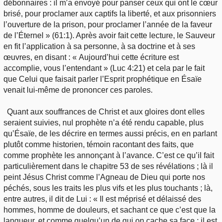
débonnaires : il m’a envoyé pour panser ceux qui ont le cœur
brisé, pour proclamer aux captifs la liberté, et aux prisonniers
l’ouverture de la prison, pour proclamer l’année de la faveur
de l’Éternel » (61:1). Après avoir fait cette lecture, le Sauveur
en fit l’application à sa personne, à sa doctrine et à ses
œuvres, en disant : « Aujourd’hui cette écriture est
accomplie, vous l’entendant » (Luc 4:21) et cela par le fait
que Celui que faisait parler l’Esprit prophétique en Ésaïe
venait lui-même de prononcer ces paroles.
Quant aux souffrances de Christ et aux gloires dont elles
seraient suivies, nul prophète n’a été rendu capable, plus
qu’Ésaïe, de les décrire en termes aussi précis, en en parlant
plutôt comme historien, témoin racontant des faits, que
comme prophète les annonçant à l’avance. C’est ce qu’il fait
particulièrement dans le chapitre 53 de ses révélations ; là il
peint Jésus Christ comme l’Agneau de Dieu qui porte nos
péchés, sous les traits les plus vifs et les plus touchants ; là,
entre autres, il dit de Lui : « Il est méprisé et délaissé des
hommes, homme de douleurs, et sachant ce que c’est que la
langueur, et comme quelqu’un de qui on cache sa face ; il est