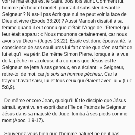
voir le mal et qui est le Saint, trois fois saint. Comment lui,
homme pécheur et mortel, pourrait-il subsister devant le
Seigneur ? N’est-il pas écrit que nul ne peut voir la face de
Dieu et vivre (Exode 33:20) ? Aussi Manoah disait-il à sa
femme quand il eut connu que c’était l’Ange de l’Éternel qui
leur était apparu : « Nous mourrons certainement, car nous
avons vu Dieu » (Juges 13:22). Ésaïe est donc épouvanté, la
conscience de ses souillures lui fait croire que c’en est fait de
lui et qu’il va périr. De même Simon Pierre, lorsque à la vue
de la pêche miraculeuse il a compris que Jésus est le
Seigneur, se jette à ses genoux, en s’écriant : « Seigneur,
retire-toi de moi, car
je suis un homme pécheur
. Car la
frayeur l’avait saisi, lui et tous ceux qui étaient avec lui » (Luc
5:8,9).
De même encore Jean, quoiqu’il fût le disciple que Jésus
aimait, ayant vu en esprit dans l’île de Patmos le Seigneur
Jésus dans sa majesté de Juge, tomba à ses pieds comme
mort (Apoc. 1:9-17).
Souvenez-vous bien que l’homme naturel ne peut pas