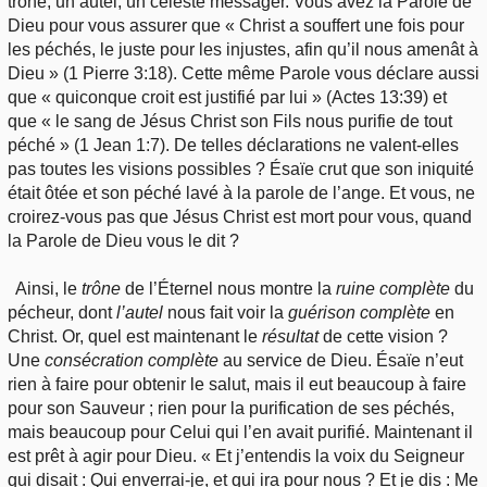
trône, un autel, un céleste messager. Vous avez la Parole de
Dieu pour vous assurer que « Christ a souffert une fois pour
les péchés, le juste pour les injustes, afin qu’il nous amenât à
Dieu » (1 Pierre 3:18). Cette même Parole vous déclare aussi
que « quiconque croit est justifié par lui » (Actes 13:39) et
que « le sang de Jésus Christ son Fils nous purifie de tout
péché » (1 Jean 1:7). De telles déclarations ne valent-elles
pas toutes les visions possibles ? Ésaïe crut que son iniquité
était ôtée et son péché lavé à la parole de l’ange. Et vous, ne
croirez-vous pas que Jésus Christ est mort pour vous, quand
la Parole de Dieu vous le dit ?
Ainsi, le
trône
de l’Éternel nous montre la
ruine complète
du
pécheur, dont
l’autel
nous fait voir la
guérison
complète
en
Christ. Or, quel est maintenant le
résultat
de cette vision ?
Une
consécration complète
au service de Dieu. Ésaïe n’eut
rien à faire pour obtenir le salut, mais il eut beaucoup à faire
pour son Sauveur ; rien pour la purification de ses péchés,
mais beaucoup pour Celui qui l’en avait purifié. Maintenant il
est prêt à agir pour Dieu. « Et j’entendis la voix du Seigneur
qui disait : Qui enverrai-je, et qui ira pour nous ? Et je dis : Me