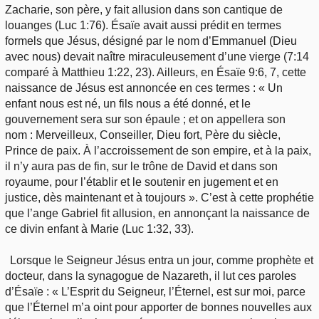
Zacharie, son père, y fait allusion dans son cantique de
louanges (Luc 1:76). Ésaïe avait aussi prédit en termes
formels que Jésus, désigné par le nom d’Emmanuel (Dieu
avec nous) devait naître miraculeusement d’une vierge (7:14
comparé à Matthieu 1:22, 23). Ailleurs, en Ésaïe 9:6, 7, cette
naissance de Jésus est annoncée en ces termes : « Un
enfant nous est né, un fils nous a été donné, et le
gouvernement sera sur son épaule ; et on appellera son
nom : Merveilleux, Conseiller, Dieu fort, Père du siècle,
Prince de paix. À l’accroissement de son empire, et à la paix,
il n’y aura pas de fin, sur le trône de David et dans son
royaume, pour l’établir et le soutenir en jugement et en
justice, dès maintenant et à toujours ». C’est à cette prophétie
que l’ange Gabriel fit allusion, en annonçant la naissance de
ce divin enfant à Marie (Luc 1:32, 33).
Lorsque le Seigneur Jésus entra un jour, comme prophète et
docteur, dans la synagogue de Nazareth, il lut ces paroles
d’Ésaïe : « L’Esprit du Seigneur, l’Éternel, est sur moi, parce
que l’Éternel m’a oint pour apporter de bonnes nouvelles aux