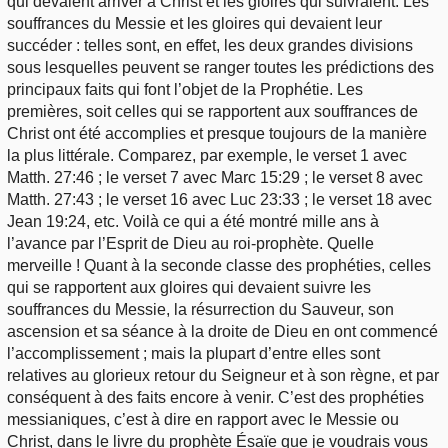
qui devaient arriver à Christ et les gloires qui suivraient. Les
souffrances du Messie et les gloires qui devaient leur
succéder : telles sont, en effet, les deux grandes divisions
sous lesquelles peuvent se ranger toutes les prédictions des
principaux faits qui font l’objet de la Prophétie. Les
premières, soit celles qui se rapportent aux souffrances de
Christ ont été accomplies et presque toujours de la manière
la plus littérale. Comparez, par exemple, le verset 1 avec
Matth. 27:46 ; le verset 7 avec Marc 15:29 ; le verset 8 avec
Matth. 27:43 ; le verset 16 avec Luc 23:33 ; le verset 18 avec
Jean 19:24, etc. Voilà ce qui a été montré mille ans à
l’avance par l’Esprit de Dieu au roi-prophète. Quelle
merveille ! Quant à la seconde classe des prophéties, celles
qui se rapportent aux gloires qui devaient suivre les
souffrances du Messie, la résurrection du Sauveur, son
ascension et sa séance à la droite de Dieu en ont commencé
l’accomplissement ; mais la plupart d’entre elles sont
relatives au glorieux retour du Seigneur et à son règne, et par
conséquent à des faits encore à venir. C’est des prophéties
messianiques, c’est à dire en rapport avec le Messie ou
Christ, dans le livre du prophète Ésaïe que je voudrais vous