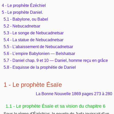
Outils
Études et commentaires par passage
4 - Le prophète Ézéchiel
L'Évangile, le Salut
Édification
Sujets de A à Z
5 - Le prophète Daniel.
Sommaires
Paramètres
Versets Classés
5.1 - Babylone, ou Babel
Mort, résurrection
Commentaires journaliers
Ouvrages de A à Z
5.2 - Nebucadnetsar
Aperçus Livres de la Bible
Lecture Journalière
5.3 - Le songe de Nebucadnetsar
L'Église, l'Assemblée
COURS Bibliques - GUIDES de lecture
Auteurs de A à Z
5.4 - La statue de Nebucadnetsar
Autres FAQ
Prophétie
5.5 - L’abaissement de Nebucadnetsar
Pour débuter
Rechercher dans la Bible
5.6 - L’empire Babylonien — Belshatsar
Sanctification
5.7 - Daniel chap. 9 et 10 — Daniel, homme reçu en grâce
Études et commentaires par passage
5.8 - Esquisse de la prophétie de Daniel
Vie pratique
Dictionnaires bibliques
1 - Le prophète Ésaïe
Mariage, famille
La Bonne Nouvelle 1869 pages 273 à 280
Sujets de A à Z
1.1 - Le prophète Ésaïe et sa vision du chapitre 6
Sous le règne d’Ézéchias, le peuple de Juda jouissait d’un