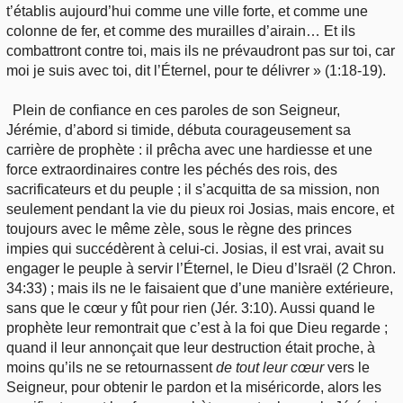
t’établis aujourd’hui comme une ville forte, et comme une
colonne de fer, et comme des murailles d’airain… Et ils
combattront contre toi, mais ils ne prévaudront pas sur toi, car
moi je suis avec toi, dit l’Éternel, pour te délivrer » (1:18-19).
Plein de confiance en ces paroles de son Seigneur,
Jérémie, d’abord si timide, débuta courageusement sa
carrière de prophète : il prêcha avec une hardiesse et une
force extraordinaires contre les péchés des rois, des
sacrificateurs et du peuple ; il s’acquitta de sa mission, non
seulement pendant la vie du pieux roi Josias, mais encore, et
toujours avec le même zèle, sous le règne des princes
impies qui succédèrent à celui-ci. Josias, il est vrai, avait su
engager le peuple à servir l’Éternel, le Dieu d’Israël (2 Chron.
34:33) ; mais ils ne le faisaient que d’une manière extérieure,
sans que le cœur y fût pour rien (Jér. 3:10). Aussi quand le
prophète leur remontrait que c’est à la foi que Dieu regarde ;
quand il leur annonçait que leur destruction était proche, à
moins qu’ils ne se retournassent
de tout leur cœur
vers le
Seigneur, pour obtenir le pardon et la miséricorde, alors les