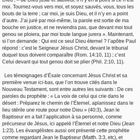
moi. Tournez-vous vers moi, et soyez sauvés, vous, tous les
bouts de la terre ; car moi, je suis Dieu, et il n’y en a point
d’autre. J’ai juré par moi-même, la parole est sortie de ma
bouche en justice, et ne reviendra pas, que devant moi tout
genou se ploiera, par moi toute langue jurera ». Maintenant,
si l’on demande : Qui est ce seul Dieu éternel ? l’apôtre Paul
répond : c’est le Seigneur Jésus Christ, devant le tribunal
duquel tous doivent comparaître (Rom. 14:10, 11) ; c’est
Celui devant qui tout genou doit se plier (Phil. 2:10, 11).
Les témoignages d’Ésaïe concernant Jésus Christ et sa
première venue ici-bas, que l’on trouve cités dans le
Nouveau Testament, sont entre autres les suivants : De ces
paroles du prophète : « La voix de celui qui crie dans le
désert : Préparez le chemin de l’Éternel, aplanissez dans le
lieu stérile une route pour notre Dieu » (40:3), Jean le
Baptiseur en a fait l’application à sa personne, comme
précurseur de Jésus, ici appelé l’Éternel et notre Dieu (Jean
1:23). Les évangélistes aussi ont présenté cette prophétie
comme regardant Jean le Baptiseur (Matth. 3:3, etc), et