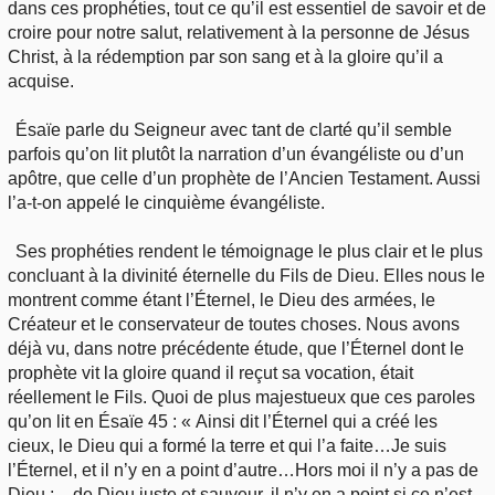
dans ces prophéties, tout ce qu’il est essentiel de savoir et de
croire pour notre salut, relativement à la personne de Jésus
Christ, à la rédemption par son sang et à la gloire qu’il a
acquise.
Ésaïe parle du Seigneur avec tant de clarté qu’il semble
parfois qu’on lit plutôt la narration d’un évangéliste ou d’un
apôtre, que celle d’un prophète de l’Ancien Testament. Aussi
l’a-t-on appelé le cinquième évangéliste.
Ses prophéties rendent le témoignage le plus clair et le plus
concluant à la divinité éternelle du Fils de Dieu. Elles nous le
montrent comme étant l’Éternel, le Dieu des armées, le
Créateur et le conservateur de toutes choses. Nous avons
déjà vu, dans notre précédente étude, que l’Éternel dont le
prophète vit la gloire quand il reçut sa vocation, était
réellement le Fils. Quoi de plus majestueux que ces paroles
qu’on lit en Ésaïe 45 : « Ainsi dit l’Éternel qui a créé les
cieux, le Dieu qui a formé la terre et qui l’a faite…Je suis
l’Éternel, et il n’y en a point d’autre…Hors moi il n’y a pas de
Dieu ; – de Dieu juste et sauveur, il n’y en a point si ce n’est