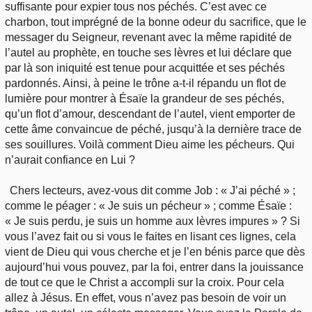
suffisante pour expier tous nos péchés. C’est avec ce
charbon, tout imprégné de la bonne odeur du sacrifice, que le
messager du Seigneur, revenant avec la même rapidité de
l’autel au prophète, en touche ses lèvres et lui déclare que
par là son iniquité est tenue pour acquittée et ses péchés
pardonnés. Ainsi, à peine le trône a-t-il répandu un flot de
lumière pour montrer à Ésaïe la grandeur de ses péchés,
qu’un flot d’amour, descendant de l’autel, vient emporter de
cette âme convaincue de péché, jusqu’à la dernière trace de
ses souillures. Voilà comment Dieu aime les pécheurs. Qui
n’aurait confiance en Lui ?
Chers lecteurs, avez-vous dit comme Job : « J’ai péché » ;
comme le péager : « Je suis un pécheur » ; comme Ésaïe :
« Je suis perdu, je suis un homme aux lèvres impures » ? Si
vous l’avez fait ou si vous le faites en lisant ces lignes, cela
vient de Dieu qui vous cherche et je l’en bénis parce que dès
aujourd’hui vous pouvez, par la foi, entrer dans la jouissance
de tout ce que le Christ a accompli sur la croix. Pour cela
allez à Jésus. En effet, vous n’avez pas besoin de voir un