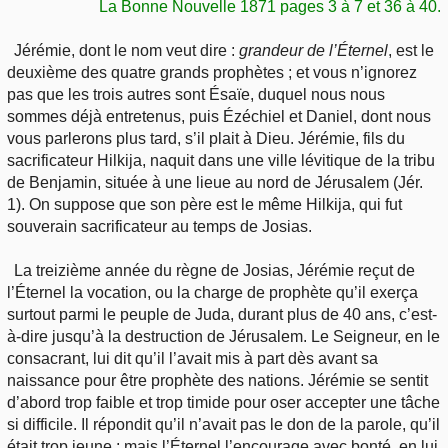
La Bonne Nouvelle 1871 pages 3 à 7 et 36 à 40.
Jérémie, dont le nom veut dire :
grandeur de l’Éternel
, est le
deuxième des quatre grands prophètes ; et vous n’ignorez
pas que les trois autres sont Ésaïe, duquel nous nous
sommes déjà entretenus, puis Ézéchiel et Daniel, dont nous
vous parlerons plus tard, s’il plait à Dieu. Jérémie, fils du
sacrificateur Hilkija, naquit dans une ville lévitique de la tribu
de Benjamin, située à une lieue au nord de Jérusalem (Jér.
1). On suppose que son père est le même Hilkija, qui fut
souverain sacrificateur au temps de Josias.
La treizième année du règne de Josias, Jérémie reçut de
l’Éternel la vocation, ou la charge de prophète qu’il exerça
surtout parmi le peuple de Juda, durant plus de 40 ans, c’est-
à-dire jusqu’à la destruction de Jérusalem. Le Seigneur, en le
consacrant, lui dit qu’il l’avait mis à part dès avant sa
naissance pour être prophète des nations. Jérémie se sentit
d’abord trop faible et trop timide pour oser accepter une tâche
si difficile. Il répondit qu’il n’avait pas le don de la parole, qu’il
était trop jeune ; mais l’Éternel l’encourage avec bonté, en lui