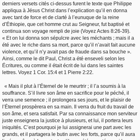
derniers versets cités ci-dessus furent le texte que Philippe
appliqua à Jésus Christ dans l’explication qu’il en donna
avec tant de force et de clarté à l’eunuque de la reine
d’Éthiopie, que cet homme crut au Seigneur, fut baptisé et
continua son voyage rempli de joie (Voyez Actes 8:26-39).
« Et on lui donna son sépulcre avec les méchants ; mais il a
été avec le riche dans sa mort, parce qu’il n’avait fait aucune
violence, et qu’il n’y avait pas de fraude dans sa bouche ».
Ainsi, comme le dit Paul, Christ a été enseveli selon les
Écritures, ou comme il était écrit de lui dans les saintes
lettres. Voyez 1 Cor. 15:4 et 1 Pierre 2:22.
« Mais il plut à l’Éternel de le meurtrir ; il l’a soumis à la
souffrance. S’il livre son âme en sacrifice pour le péché, il
verra une semence ; il prolongera ses jours, et le plaisir de
l’Éternel prospèrera en sa main. Il verra du fruit du travail de
son âme, et sera satisfait. Par sa connaissance mon serviteur
juste enseignera la justice à plusieurs, et lui, il portera leurs
iniquités. C’est pourquoi je lui assignerai une part avec les
grands, et il partagera le butin avec les forts, parce qu’il aura