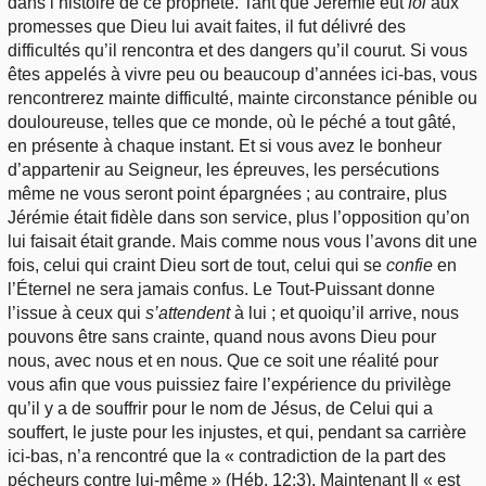
dans l’histoire de ce prophète. Tant que Jérémie eut
foi
aux
promesses que Dieu lui avait faites, il fut délivré des
difficultés qu’il rencontra et des dangers qu’il courut. Si vous
êtes appelés à vivre peu ou beaucoup d’années ici-bas, vous
rencontrerez mainte difficulté, mainte circonstance pénible ou
douloureuse, telles que ce monde, où le péché a tout gâté,
en présente à chaque instant. Et si vous avez le bonheur
d’appartenir au Seigneur, les épreuves, les persécutions
même ne vous seront point épargnées ; au contraire, plus
Jérémie était fidèle dans son service, plus l’opposition qu’on
lui faisait était grande. Mais comme nous vous l’avons dit une
fois, celui qui craint Dieu sort de tout, celui qui se
confie
en
l’Éternel ne sera jamais confus. Le Tout-Puissant donne
l’issue à ceux qui
s’attendent
à lui ; et quoiqu’il arrive, nous
pouvons être sans crainte, quand nous avons Dieu pour
nous, avec nous et en nous. Que ce soit une réalité pour
vous afin que vous puissiez faire l’expérience du privilège
qu’il y a de souffrir pour le nom de Jésus, de Celui qui a
souffert, le juste pour les injustes, et qui, pendant sa carrière
ici-bas, n’a rencontré que la « contradiction de la part des
pécheurs contre lui-même » (Héb. 12:3). Maintenant Il « est