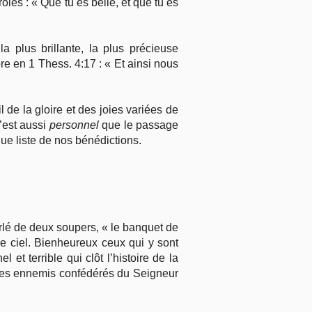
oles : « Que tu es belle, et que tu es
 plus brillante, la plus précieuse
re en 1 Thess. 4:17 : « Et ainsi nous
 de la gloire et des joies variées de
C’est aussi
personnel
que le passage
gue liste de nos bénédictions.
arlé de deux soupers, « le banquet de
e ciel. Bienheureux ceux qui y sont
et terrible qui clôt l’histoire de la
s des ennemis confédérés du Seigneur