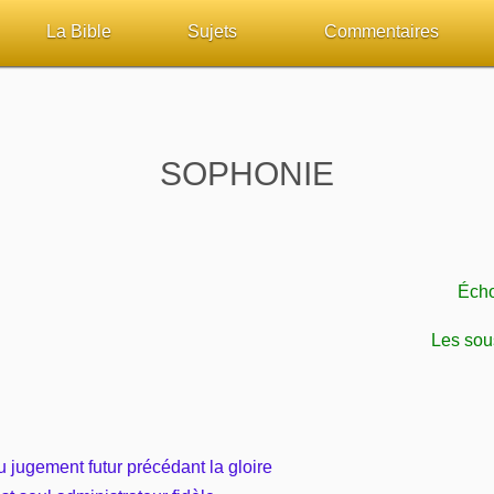
La Bible
Sujets
Commentaires
ueil
Lisez la Bible
Tous les sujets
Études et commentaires 
sur Bibliquest
Écoutez la Bible
Dieu
Personnages bibliques
SOPHONIE
lité
Rechercher (concordance)
La Bible
Édification
iteurs
Au sujet de la Bible
L'Évangile, le Salut
Commentaires journalier
Écho
chrétiens
Études et commentaires par passage
Mort, résurrection
COURS Bibliques - GUID
Les sous
Versets Classés
L'Église, l'Assemblée
Pour débuter
Lecture Journalière
Prophétie
 jugement futur précédant la gloire
Sanctification