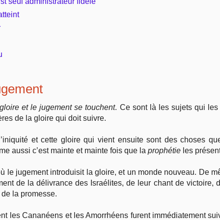
t seul administrateur fidèle
tteint
Vie pratique
r
Mariage, famille
u
Sujets de A à Z
 jugement
 gloire et le jugement se touchent
. Ce sont là les sujets qui les
es de la gloire qui doit suivre.
iniquité et cette gloire qui vient ensuite sont des choses qu
me aussi c’est mainte et mainte fois que la
prophétie
les présen
 où le jugement introduisit la gloire, et un monde nouveau. De 
t de la délivrance des Israélites, de leur chant de victoire, d
s de la promesse.
rent les Cananéens et les Amorrhéens furent immédiatement sui