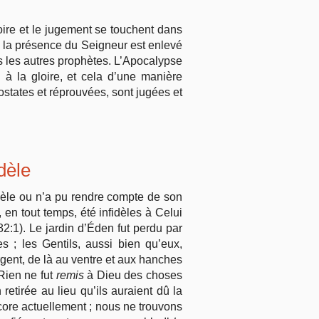
oire et le jugement se touchent dans
he la présence du Seigneur est enlevé
us les autres prophètes. L’Apocalypse
 à la gloire, et cela d’une manière
ostates et réprouvées, sont jugées et
dèle
dèle ou n’a pu rendre compte de son
, en tout temps, été infidèles à Celui
82:1). Le jardin d’Éden fut perdu par
s ; les Gentils, aussi bien qu’eux,
argent, de là au ventre et aux hanches
 Rien ne fut
remis
à Dieu des choses
retirée au lieu qu’ils auraient dû la
encore actuellement ; nous ne trouvons