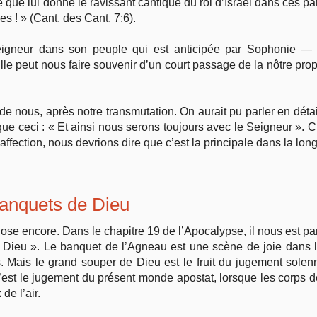
 que lui donne le ravissant cantique du roi d’Israël dans ces par
s ! » (Cant. des Cant. 7:6).
igneur dans son peuple qui est anticipée par Sophonie — la
Elle peut nous faire souvenir d’un court passage de la nôtre prop
de nous, après notre transmutation. On aurait pu parler en détail
 que ceci : « Et ainsi nous serons toujours avec le Seigneur ». 
affection, nous devrions dire que c’est la principale dans la lon
banquets de Dieu
hose encore. Dans le chapitre 19 de l’Apocalypse, il nous est p
 Dieu ». Le banquet de l’Agneau est une scène de joie dans l
Mais le grand souper de Dieu est le fruit du jugement solennel 
 ; c’est le jugement du présent monde apostat, lorsque les corp
de l’air.