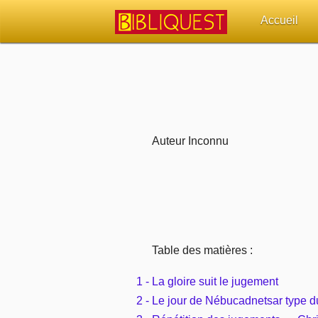
Accueil
Retour à l'acc
Quoi de neuf 
Sujets d'actua
Auteur Inconnu
Librairies, éd
Autres sites 
Outils
Table des matières :
Paramètres
1 - La gloire suit le jugement
2 - Le jour de Nébucadnetsar type du