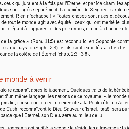
es, ceux qui juraient à la fois par l’Éternel et par Malcham, les ap
 tous sont jugés séparément. La lumière du Seigneur scrute ce
ugement. Rien n’échappe ! « Toutes choses sont nues et décou
 de tout le monde agit avec équité ; ceux qui ont mérité le plu
a point égard à l’apparence des personnes, il rend à chacun sel
on de la grâce » (Rom. 11:5) est reconnu ici en Sophonie comme
res du pays » (Soph. 2:3), et ils sont exhortés à chercher l
ur de la colère de l’Éternel (chap. 2:3 ; 3:8).
e monde à venir
gloire apparaît après le jugement. Quelques traits de la bénédi
 et d’un même langage, les nations de ce royaume, « le monde à 
 pris fin, chose dont on eut un exemple à la Pentecôte, en Acte
e Cush, reconnaîtront le Dieu Sauveur d’Israël. Israël sera purif
 parce que l’Éternel, son Dieu, sera au milieu de lui.
s jugements ont purifié la scène ; le résidu les a traversés ; la t