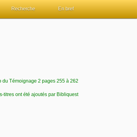
Recherche
En bref
par passage
Rechercher dans le site
Sommaires
Sujets de A à Z
Aperçus Livres de la Bible
Ouvrages de A à Z
Autres FAQ
s
Auteurs de A à Z
 du Témoignage 2 pages 255 à 262
ES de lecture
Rechercher dans la Bible
-titres ont été ajoutés par Bibliquest
Études et commentaires par passage
Dictionnaires bibliques