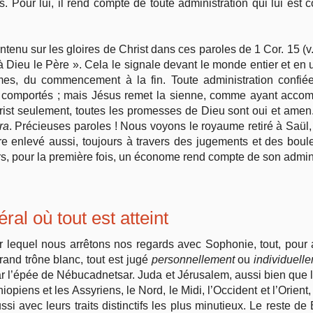
. Pour lui, il rend compte de toute administration qui lui est 
ntenu sur les gloires de Christ dans ces paroles de 1 Cor. 15 (v.
à Dieu le Père ». Cela le signale devant le monde entier et en 
s, du commencement à la fin. Toute administration confiée
sont comportés ; mais Jésus remet la sienne, comme ayant accomp
rist seulement, toutes les promesses de Dieu sont oui et amen. 
ra
. Précieuses paroles ! Nous voyons le royaume retiré à Saül,
tre enlevé aussi, toujours à travers des jugements et des bou
lors, pour la première fois, un économe rend compte de son admin
al où tout est atteint
r lequel nous arrêtons nos regards avec Sophonie, tout, pour 
and trône blanc, tout est jugé
personnellement
ou
individuelle
r l’épée de Nébucadnetsar. Juda et Jérusalem, aussi bien que l
iopiens et les Assyriens, le Nord, le Midi, l’Occident et l’Orient
i avec leurs traits distinctifs les plus minutieux. Le reste de