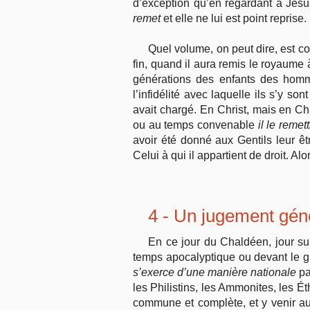
d’exception qu’en regardant à Jésus
remet
et elle ne lui est point reprise.
Quel volume, on peut dire, est co
fin, quand il aura remis le royaume 
générations des enfants des homme
l’infidélité avec laquelle ils s’y 
avait chargé. En Christ, mais en Ch
ou au temps convenable
il le remett
avoir été donné aux Gentils leur ê
Celui à qui il appartient de droit. A
4 - Un jugement génér
En ce jour du Chaldéen, jour su
temps apocalyptique ou devant le gr
s’exerce d’une manière nationale
pa
les Philistins, les Ammonites, les Éth
commune et complète, et y venir auss