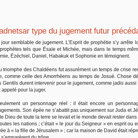
dnetsar type du jugement futur précédan
jour semblable de jugement. L’Esprit de prophétie s’y arrête 
 prophètes tels que Ésaïe et Michée, mais dans le temps mêm
e, Ézéchiel, Daniel, Habakuk et Sophonie en témoignent.
t du triomphe des Chaldéens fut assurément un temps de crise r
e, comme celle des Amorrhéens au temps de Josué. Chose dépl
les Gentils durent intervenir pour le jugement, comme jadis aussi l
 appelé pour la juger.
eulement un personnage réel : il était encore un personna
 jugements. Son épée ne s’abattit pas uniquement sur Juda et Jé
e Dieu de toute la terre se levait et le monde devait rester dans l
s les nations ; c’était « le jour du Seigneur » en esprit ou en
vée à « la fille de Jérusalem » ; car la maison de David était répr
 s’emparèrent du trône.