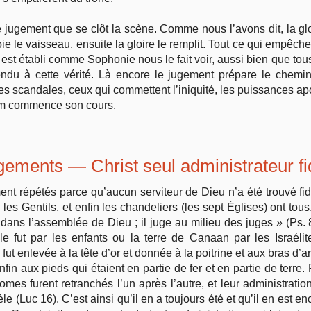
 jugement que se clôt la scène. Comme nous l’avons dit, la gl
ie le vaisseau, ensuite la gloire le remplit. Tout ce qui empêc
 est établi comme Sophonie nous le fait voir, aussi bien que to
ndu à cette vérité. Là encore le jugement prépare le chemin
es scandales, ceux qui commettent l’iniquité, les puissances ap
nium commence son cours.
ugements — Christ seul administrateur fi
ent répétés parce qu’aucun serviteur de Dieu n’a été trouvé fi
 les Gentils, et enfin les chandeliers (les sept Églises) ont tous
nt dans l’assemblée de Dieu ; il juge au milieu des juges » (Ps. 
fut par les enfants ou la terre de Canaan par les Israélite
fut enlevée à la tête d’or et donnée à la poitrine et aux bras d’
nfin aux pieds qui étaient en partie de fer et en partie de terre.
mes furent retranchés l’un après l’autre, et leur administration 
e (Luc 16). C’est ainsi qu’il en a toujours été et qu’il en est 