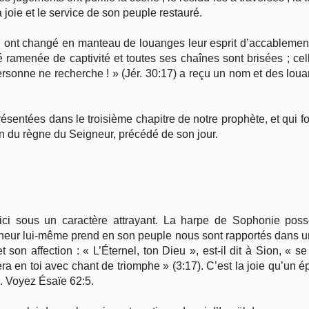
 joie et le service de son peuple restauré.
 ont changé en manteau de louanges leur esprit d’accablement
té ramenée de captivité et toutes ses chaînes sont brisées ; ce
e personne ne recherche ! » (Jér. 30:17) a reçu un nom et des l
ésentées dans le troisième chapitre de notre prophète, et qui f
on du règne du Seigneur, précédé de son jour.
 ici sous un caractère attrayant. La harpe de Sophonie po
eigneur lui-même prend en son peuple nous sont rapportés dans 
n affection : « L’Éternel, ton Dieu », est-il dit à Sion, « se r
ra en toi avec chant de triomphe » (3:17). C’est la joie qu’un
. Voyez Ésaïe 62:5.