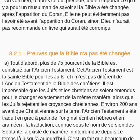
On voit bien, d’après ce qui précède, toute l’importance qu’il
y a pour un musulman de savoir si la Bible a été changée
après l’apparition du Coran. Elle ne peut évidemment pas
l’avoir été avant l’apparition du Coran, sinon Dieu n’aurait
pas recommandé un livre qui aurait été corrompu.
3.2.1 - Preuves que la Bible n’a pas été changée
a) Tout d’abord, plus de 75 pourcent de la Bible est
constitué par l’Ancien Testament. Cet Ancien Testament est
la sainte Bible pour les Juifs, et il n’est pas différent de
l’Ancien Testament de la Bible des chrétiens. Il est
impensable que les Juifs et les chrétiens se soient entendus
pour le changer exactement de la même manière, alors que
les Juifs rejettent les croyances chrétiennes. Environ 200 ans
avant que Christ vienne sur la terre, l’Ancien Testament a été
traduit en grec à partir de l’original écrit en hébreu et en
araméen ; la traduction, connue sous le nom de version des
Septante, a existé de manière ininterrompue depuis ce
temps-là jusqu’à aujourd’hui. C’est un fait que beaucoup de