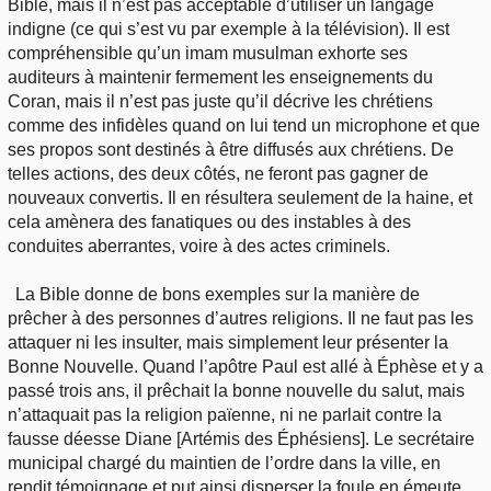
Bible, mais il n’est pas acceptable d’utiliser un langage
indigne (ce qui s’est vu par exemple à la télévision). Il est
compréhensible qu’un imam musulman exhorte ses
auditeurs à maintenir fermement les enseignements du
Coran, mais il n’est pas juste qu’il décrive les chrétiens
comme des infidèles quand on lui tend un microphone et que
ses propos sont destinés à être diffusés aux chrétiens. De
telles actions, des deux côtés, ne feront pas gagner de
nouveaux convertis. Il en résultera seulement de la haine, et
cela amènera des fanatiques ou des instables à des
conduites aberrantes, voire à des actes criminels.
La Bible donne de bons exemples sur la manière de
prêcher à des personnes d’autres religions. Il ne faut pas les
attaquer ni les insulter, mais simplement leur présenter la
Bonne Nouvelle. Quand l’apôtre Paul est allé à Éphèse et y a
passé trois ans, il prêchait la bonne nouvelle du salut, mais
n’attaquait pas la religion païenne, ni ne parlait contre la
fausse déesse Diane [Artémis des Éphésiens]. Le secrétaire
municipal chargé du maintien de l’ordre dans la ville, en
rendit témoignage et put ainsi disperser la foule en émeute