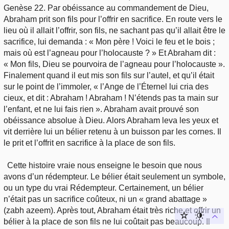
Genèse 22. Par obéissance au commandement de Dieu,
Abraham prit son fils pour l’offrir en sacrifice. En route vers le
lieu où il allait l’offrir, son fils, ne sachant pas qu’il allait être le
sacrifice, lui demanda : « Mon père ! Voici le feu et le bois ;
mais où est l’agneau pour l’holocauste ? » Et Abraham dit :
« Mon fils, Dieu se pourvoira de l’agneau pour l’holocauste ».
Finalement quand il eut mis son fils sur l’autel, et qu’il était
sur le point de l’immoler, « l’Ange de l’Éternel lui cria des
cieux, et dit : Abraham ! Abraham ! N’étends pas ta main sur
l’enfant, et ne lui fais rien ». Abraham avait prouvé son
obéissance absolue à Dieu. Alors Abraham leva les yeux et
vit derrière lui un bélier retenu à un buisson par les cornes. Il
le prit et l’offrit en sacrifice à la place de son fils.
Cette histoire vraie nous enseigne le besoin que nous
avons d’un rédempteur. Le bélier était seulement un symbole,
ou un type du vrai Rédempteur. Certainement, un bélier
n’était pas un sacrifice coûteux, ni un « grand abattage »
(zabh azeem). Après tout, Abraham était très riche et offrir un
bélier à la place de son fils ne lui coûtait pas beaucoup. Il