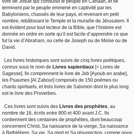
livre de Josué qui conduisit le peuple en Canaan, et se
terminent par le peuple emmené en captivité par les
Babyloniens, chassés de leur pays, et revenant en petit
nombre, rebâtissant le Temple et la muraille de Jérusalem. Il
est évident pour tout lecteur de la Bible, que l’histoire est
donnée en ordre en sorte qu’il est facile d’apprendre ce que
fut la vie d’Abraham, ou celle de Joseph ou de Moïse ou de
David.
Les livres historiques sont suivis de cinq livres poétiques,
connus sous le nom de
Livres sapientiaux
[= Livres de
Sagesse]. Ils comprennent le livre de Job [Ayoub en arabe],
les Psaumes [Al Zabour] composés de 150 poèmes ou
chants spirituels, et trois livres de Salomon dont le plus long
est le livre des Proverbes.
Ces livres sont suivis des
Livres des prophètes
, au
nombre de 16, écrits entre 800 et 400 avant J.C. Ils
contiennent des centaines de prophéties, dont beaucoup
concernent Christ, Sa naissance de la vierge, Sa naissance
à Bethléhem, Sa vie, Sa mort et Sa résurrection, comme nous