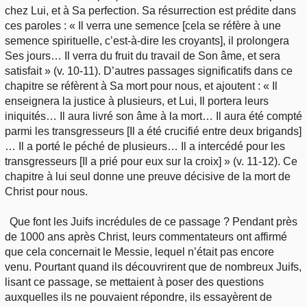
chez Lui, et à Sa perfection. Sa résurrection est prédite dans
ces paroles : « Il verra une semence [cela se réfère à une
semence spirituelle, c’est-à-dire les croyants], il prolongera
Ses jours… Il verra du fruit du travail de Son âme, et sera
satisfait » (v. 10-11). D’autres passages significatifs dans ce
chapitre se réfèrent à Sa mort pour nous, et ajoutent : « Il
enseignera la justice à plusieurs, et Lui, Il portera leurs
iniquités… Il aura livré son âme à la mort… Il aura été compté
parmi les transgresseurs [Il a été crucifié entre deux brigands]
… Il a porté le péché de plusieurs… Il a intercédé pour les
transgresseurs [Il a prié pour eux sur la croix] » (v. 11-12). Ce
chapitre à lui seul donne une preuve décisive de la mort de
Christ pour nous.
Que font les Juifs incrédules de ce passage ? Pendant près
de 1000 ans après Christ, leurs commentateurs ont affirmé
que cela concernait le Messie, lequel n’était pas encore
venu. Pourtant quand ils découvrirent que de nombreux Juifs,
lisant ce passage, se mettaient à poser des questions
auxquelles ils ne pouvaient répondre, ils essayèrent de