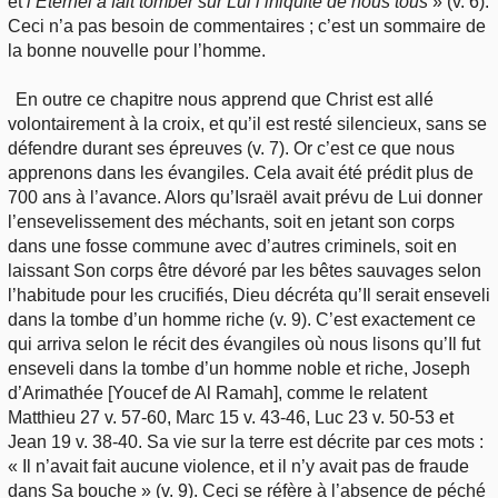
et
l’Éternel a fait tomber sur Lui l’iniquité de nous tous
» (v. 6).
Ceci n’a pas besoin de commentaires ; c’est un sommaire de
la bonne nouvelle pour l’homme.
En outre ce chapitre nous apprend que Christ est allé
volontairement à la croix, et qu’il est resté silencieux, sans se
défendre durant ses épreuves (v. 7). Or c’est ce que nous
apprenons dans les évangiles. Cela avait été prédit plus de
700 ans à l’avance. Alors qu’Israël avait prévu de Lui donner
l’ensevelissement des méchants, soit en jetant son corps
dans une fosse commune avec d’autres criminels, soit en
laissant Son corps être dévoré par les bêtes sauvages selon
l’habitude pour les crucifiés, Dieu décréta qu’Il serait enseveli
dans la tombe d’un homme riche (v. 9). C’est exactement ce
qui arriva selon le récit des évangiles où nous lisons qu’Il fut
enseveli dans la tombe d’un homme noble et riche, Joseph
d’Arimathée [Youcef de Al Ramah], comme le relatent
Matthieu 27 v. 57-60, Marc 15 v. 43-46, Luc 23 v. 50-53 et
Jean 19 v. 38-40. Sa vie sur la terre est décrite par ces mots :
« Il n’avait fait aucune violence, et il n’y avait pas de fraude
dans Sa bouche » (v. 9). Ceci se réfère à l’absence de péché