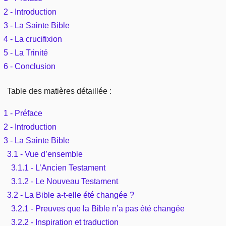
Outils
Études et commentaires par passage
2 - Introduction
L'Évangile, le Salut
Édification
Sujets de A à Z
3 - La Sainte Bible
Sommaires
Paramètres
Versets Classés
4 - La crucifixion
Mort, résurrection
Commentaires journaliers
Ouvrages de A à Z
5 - La Trinité
Aperçus Livres de la Bible
Lecture Journalière
6 - Conclusion
L'Église, l'Assemblée
COURS Bibliques - GUIDES de lecture
Auteurs de A à Z
Autres FAQ
Table des matières détaillée :
Prophétie
Pour débuter
Rechercher dans la Bible
1 - Préface
Sanctification
2 - Introduction
Études et commentaires par passage
3 - La Sainte Bible
Vie pratique
Dictionnaires bibliques
3.1 - Vue d’ensemble
3.1.1 - L’Ancien Testament
Mariage, famille
3.1.2 - Le Nouveau Testament
3.2 - La Bible a-t-elle été changée ?
Sujets de A à Z
3.2.1 - Preuves que la Bible n’a pas été changée
3.2.2 - Inspiration et traduction