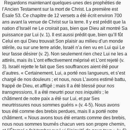
Regardons maintenant quelques-unes des prophéties de
l’Ancien Testament sur la mort de Christ. La première est
Ésaïe 53. Ce chapitre de 12 versets a été écrit environ 700
ans avant la venue de Christ sur la terre. Il y est prédit que la
nation d’Israël ne Le croirait pas, bien que Dieu ait montré Sa
puissance par Lui (v. 1). Il est aussi prédit que, bien qu’Il fût
Celui en qui Dieu trouvait Son plaisir au milieu d’un monde
stérile, ou sur une terre aride, Israël n’a rien vu en Lui qui Le
leur fasse désirer (v. 2). Non seulement rien chez Lui ne les a
attirés, mais ils L’ont effectivement méprisé et L’ont rejeté (v.
3). Israël rejette le fait que Ses souffrances aient été pour
d’autres. « Certainement, Lui, a porté nos langueurs, et s’est
chargé de nos douleurs ; et nous, nous L’avons estimé battu,
frappé de Dieu, et affligé ; mais Il a été blessé pour
nos
transgressions
, Il a été meurtri pour
nos iniquités
; le
châtiment de notre paix a été sur Lui, et par Ses
meurtrissures nous sommes guéris » (v. 4-5). Nous avons
tous été comme des brebis perdues, mais Il a porté notre
châtiment. « Nous avons tous été errants comme des brebis,
nous nous sommes tournés chacun vers son propre chemin,