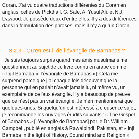
Coran. J’ai vu quatre traductions différentes du Coran en
anglais, celles de Pickthall, G. Sale, A. Yusuf Ali, et N.J.
Dawood. Je possède deux d’entre elles. Il y a des différences
dans la formulation des phrases, mais il n’y a qu’un Coran.
3.2.3 - Qu’en est-il de l’évangile de Barnabas ?
Je suis toujours surpris quand mes amis musulmans me
questionnent au sujet de ce livre connu en arabe comme
« Injil Barnaba » [l’évangile de Barnabas »]. Cela me
surprend parce que j’ai chaque fois découvert que la
personne qui en parlait n’avait jamais lu, ni même vu, un
exemplaire de ce faux évangile. Il y a beaucoup de preuve
que ce n’est pas un vrai évangile. Je n’en mentionnerai que
quelques-unes. Si quelqu’un est intéressé à creuser ce sujet,
je recommande les ouvrages érudits suivants : « The Gospel
of Barnabas » [L’évangile de Barnabas] par le Dr. William
Campbell, publié en anglais à Rawalpindi, Pakistan, et « Injil
Barnaba in the light of History, Sound mind and Religion »