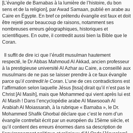
[L’évangile de Barnabas à la lumière de l’histoire, du bon
sens et de la religion], par Awad Samaan, publié en arabe au
Caire en Égypte. En bref ce prétendu évangile est faux et doit
être rejeté pour beaucoup de raisons, notamment ses
nombreuses erreurs géographiques, historiques et
scientifiques. En outre, il contredit aussi bien la Bible que le
Coran.
Il suffit de dire ici que l’érudit musulman hautement
respecté, le Dr Abbas Mahmoud Al Akkad, ancien professeur
à la prestigieuse université Al Azhar au Caire, a conseillé aux
musulmans de ne pas se laisser prendre à ce faux évangile
parce qu’
il contredit le Coran
. L’une de ces contradictions est
l’affirmation selon laquelle Jésus [Issa] dirait qu’il n’est pas le
Christ [Al Masih], mais que Mohammed qui vient après lui est
Al Masih ! Dans l’encyclopédie arabe Al Mawsooah Al
Arabiah Al Moiassarah, à la rubrique « Barnaba », le Dr.
Mohammed Shafik Ghorbal déclare que c’est le nom d’un
évangile contrefait écrit par un européen du 15ème siècle, et
qu’il contient des erreurs énormes dans sa description de