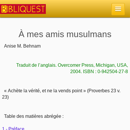
Accueil
À mes amis musulmans
La Bible
Anise M. Behnam
Retour à l'accueil
Sujets
Traduit de l’anglais. Overcomer Press, Michigan, USA,
2004. ISBN : 0-942504-27-8
Quoi de neuf sur Bibliquest
Lisez la Bible
Commentaires
Sujets d'actualité
« Achète la vérité, et ne la vends point » (Proverbes 23 v.
Écoutez la Bible
Tous les sujets
Recherche
23)
Librairies, éditeurs
Rechercher (concordance)
Dieu
Études et commentaires par passage
En bref
Table des matières abrégée :
Autres sites chrétiens
Au sujet de la Bible
La Bible
Personnages bibliques
1 - Préface
Rechercher dans le site