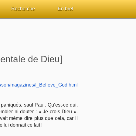
Recherche
En bref
par passage
Rechercher dans le site
Sommaires
Sujets de A à Z
Aperçus Livres de la Bible
entale de Dieu]
Ouvrages de A à Z
Autres FAQ
s
Auteurs de A à Z
awson/magazines/I_Believe_God.html
ES de lecture
Rechercher dans la Bible
Études et commentaires par passage
paniqués, sauf Paul. Qu’est-ce qui,
embler ni douter : « Je crois Dieu ».
uvait même dire plus que cela, car il
Dictionnaires bibliques
ui donnait ce fait !