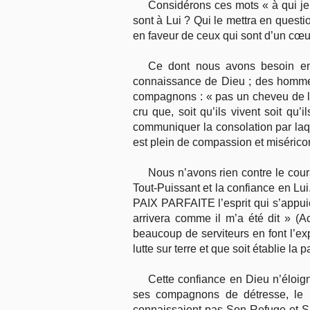
Considérons ces mots « à qui je s
sont à Lui ? Qui le mettra en questio
en faveur de ceux qui sont d’un cœur 
Ce dont nous avons besoin en 
connaissance de Dieu ; des hommes 
compagnons : « pas un cheveu de la 
cru que, soit qu’ils vivent soit qu’
communiquer la consolation par laqu
est plein de compassion et miséricor
Nous n’avons rien contre le coura
Tout-Puissant et la confiance en Lui
PAIX PARFAITE l’esprit qui s’appuie s
arrivera comme il m’a été dit » (A
beaucoup de serviteurs en font l’ex
lutte sur terre et que soit établie la
Cette confiance en Dieu n’éloig
ses compagnons de détresse, le li
connaissaient pas Son Refuge et Sa