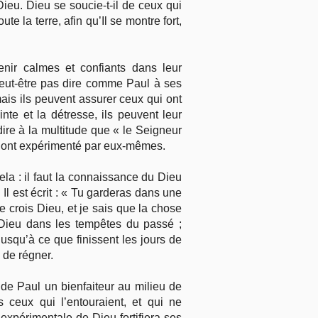
Dieu. Dieu se soucie-t-il de ceux qui
e la terre, afin qu’Il se montre fort,
ir calmes et confiants dans leur
peut-être pas dire comme Paul à ses
ais ils peuvent assurer ceux qui ont
inte et la détresse, ils peuvent leur
ire à la multitude que « le Seigneur
s l’ont expérimenté par eux-mêmes.
ela : il faut la connaissance du Dieu
Il est écrit : « Tu garderas dans une
je crois Dieu, et je sais que la chose
e Dieu dans les tempêtes du passé ;
usqu’à ce que finissent les jours de
e de régner.
de Paul un bienfaiteur au milieu de
 ceux qui l’entouraient, et qui ne
xpérimentale de Dieu fortifiera ses