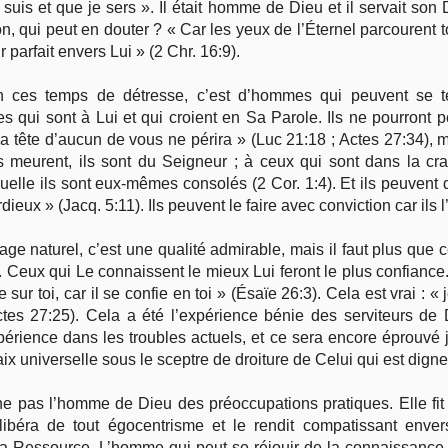
uis et que je sers ». Il était homme de Dieu et il servait son 
n, qui peut en douter ? « Car les yeux de l’Éternel parcourent tout
Vie pratique
parfait envers Lui » (2 Chr. 16:9).
ces temps de détresse, c’est d’hommes qui peuvent se ten
Mariage, famille
qui sont à Lui et qui croient en Sa Parole. Ils ne pourront 
tête d’aucun de vous ne périra » (Luc 21:18 ; Actes 27:34), m
Sujets de A à Z
ils meurent, ils sont du Seigneur ; à ceux qui sont dans la cra
elle ils sont eux-mêmes consolés (2 Cor. 1:4). Et ils peuvent d
dieux » (Jacq. 5:11). Ils peuvent le faire avec conviction car il
ge naturel, c’est une qualité admirable, mais il faut plus que c
. Ceux qui Le connaissent le mieux Lui feront le plus confiance. 
ur toi, car il se confie en toi » (Ésaïe 26:3). Cela est vrai : « 
ctes 27:25). Cela a été l’expérience bénie des serviteurs d
périence dans les troubles actuels, et ce sera encore éprouvé j
 paix universelle sous le sceptre de droiture de Celui qui est dign
ne pas l’homme de Dieu des préoccupations pratiques. Elle fit 
béra de tout égocentrisme et le rendit compatissant envers
 Ressource. L’homme qui peut se réjouir de la connaissance e