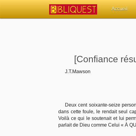
Accueil
Retour à l'acc
Quoi de neuf 
[Confiance rés
Sujets d'actua
J.T.Mawson
Librairies, éd
Autres sites 
Outils
Deux cent soixante-seize person
dans cette foule, le rendait seul ca
Voilà ce qui le soutenait et lui per
Paramètres
parlait de Dieu comme Celui « À QUI