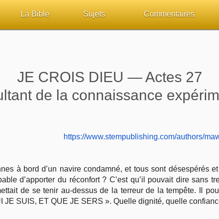
La Bible
Sujets
Commentaires
ueil
Lisez la Bible
Tous les sujets
Études et commentaires 
sur Bibliquest
Écoutez la Bible
Dieu
Personnages bibliques
JE CROIS DIEU — Actes 27
ultant de la connaissance expérim
lité
Rechercher (concordance)
La Bible
Édification
iteurs
Au sujet de la Bible
L'Évangile, le Salut
Commentaires journalier
https://www.stempublishing.com/authors/m
chrétiens
Études et commentaires par passage
Mort, résurrection
COURS Bibliques - GUID
Versets Classés
L'Église, l'Assemblée
Pour débuter
nes à bord d’un navire condamné, et tous sont désespérés et 
pable d’apporter du réconfort ? C’est qu’il pouvait dire sans tr
mettait de se tenir au-dessus de la terreur de la tempête. Il po
Lecture Journalière
Prophétie
 JE SUIS, ET QUE JE SERS ». Quelle dignité, quelle confiance l
Sanctification