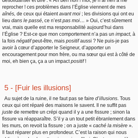
désolidariser et dire : « Ah ben non ! moi, je n’ai rien à me
reprocher ! ces problèmes dans l’Église viennent de mes
aînés,
de ceux qui étaient
avant moi
; les divisions qui ont eu
lieu
dans le passé
, ce n’est
pas moi
… » Oui, c’est sûrement
vrai, mais quelle est ma responsabilité aujourd’hui dans
l’Église ? Est-ce que mon comportement n’a pas un
impact
, à
la fois
négatif
peut-être, mais
positif
aussi ? Ne puis-je pas
avoir à cœur d’apporter le Seigneur, d’apporter un
encouragement pour mon frère, ou ma sœur qui est à côté de
moi, eh bien ça, ça a un impact
positif
!
5 - [Fuir les illusions]
Au sujet de la ruine, il ne faut pas se faire
d’illusions
. Tous
ceux qui ont réparé des maisons le savent. Il ne suffit pas
juste
de remettre un crépi quand il y a une fissure ; sinon la
fissure va réapparaître. S’il y a un tout petit ébranlement dans
les murs, on revoit la fissure ; on a juste «
caché la misère
».
Il faut réparer plus en profondeur. C’est la raison qui nous