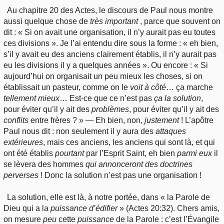
Au chapitre 20 des Actes, le discours de Paul nous montre
aussi quelque chose de
très important
, parce que souvent on
dit : « Si on avait une organisation, il n’y aurait pas eu toutes
ces divisions ». Je l’ai entendu dire sous la forme : « eh bien,
s’il y avait eu des anciens clairement établis, il n’y aurait pas
eu les divisions il y a quelques années ». Ou encore : « Si
aujourd’hui on organisait un peu mieux les choses, si on
établissait un pasteur, comme on le
voit à côté
… ça marche
tellement mieux
… Est-ce que ce n’est pas
ça
la solution
,
pour éviter qu’il y ait des
problèmes
, pour éviter qu’il y ait des
conflits
entre frères ? » — Eh bien, non,
justement
! L’apôtre
Paul nous dit : non seulement il y aura des
attaques
extérieures
, mais ces anciens, les anciens qui sont là, et qui
ont été établis
pourtant
par l’Esprit Saint, eh bien
parmi eux
il
se lèvera des hommes
qui annonceront des doctrines
perverses
! Donc la solution n’est pas une organisation !
La solution, elle est là, à notre portée, dans « la Parole de
Dieu qui a la
puissance d’édifier
» (Actes 20:32). Chers amis,
on mesure
peu
cette
puissance
de la Parole : c’est l’Évangile