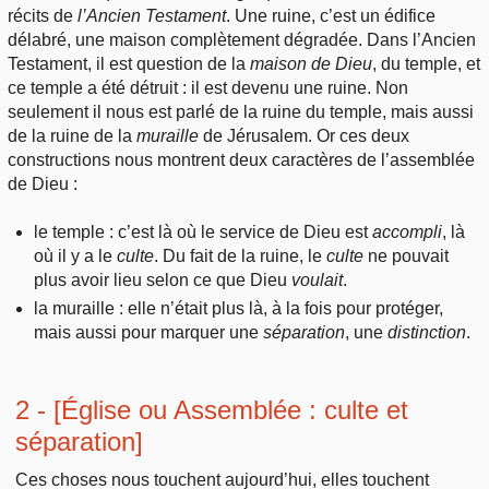
Outils
récits de
l’Ancien Testament
. Une ruine, c’est un édifice
Études et commentaires par passage
L'Évangile, le Salut
délabré, une maison complètement dégradée. Dans l’Ancien
Édification
Sujets de A à Z
Sommaires
Testament, il est question de la
maison de Dieu
, du temple, et
Paramètres
Versets Classés
ce temple a été détruit : il est devenu une ruine. Non
Mort, résurrection
Commentaires journaliers
Ouvrages de A à Z
seulement il nous est parlé de la ruine du temple, mais aussi
Aperçus Livres de la Bible
Lecture Journalière
de la ruine de la
muraille
de Jérusalem. Or ces deux
L'Église, l'Assemblée
COURS Bibliques - GUIDES de lecture
constructions nous montrent deux caractères de l’assemblée
Auteurs de A à Z
Autres FAQ
de Dieu :
Prophétie
Pour débuter
Rechercher dans la Bible
le temple : c’est là où le service de Dieu est
accompli
, là
Sanctification
où il y a le
culte
. Du fait de la ruine, le
culte
ne pouvait
Études et commentaires par passage
plus avoir lieu selon ce que Dieu
voulait
.
la muraille : elle n’était plus là, à la fois pour protéger,
Vie pratique
Dictionnaires bibliques
mais aussi pour marquer une
séparation
, une
distinction
.
Mariage, famille
2 - [Église ou Assemblée : culte et
Sujets de A à Z
séparation]
Ces choses nous touchent aujourd’hui, elles touchent