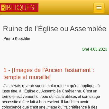
Accueil
Ruine de l’Église ou Assemblée
La Bible
Pierre Koechlin
Oral 4.08.2023
Retour à l'accueil
Sujets
Quoi de neuf sur Bibliquest
Lisez la Bible
Commentaires
1 - [Images de l’Ancien Testament :
Sujets d'actualité
temple et muraille]
Écoutez la Bible
Tous les sujets
Recherche
J’aimerais revenir sur ce mot « ruine » qu’on applique, à
Librairies, éditeurs
Rechercher (concordance)
juste titre, à l’Église ou Assemblée Chrétienne. C’est un
Dieu
Études et commentaires par passage
En bref
terme effectivement un peu délicat à utiliser, et son usage
Autres sites chrétiens
Au sujet de la Bible
nécessite d’être fait à bon escient. Il faut bien avoir
La Bible
Personnages bibliques
conscience que c’est une
image
qui fait référence à des
Rechercher dans le site