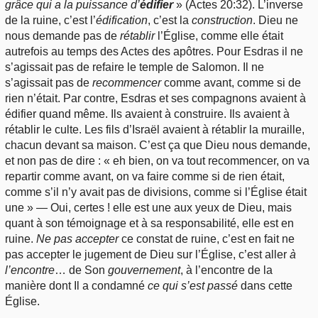
grâce qui a la puissance d’
édifier
» (Actes 20:32). L’inverse
de la ruine, c’est l’
édification
, c’est la
construction
. Dieu ne
nous demande pas de
rétablir
l’Église, comme elle était
autrefois au temps des Actes des apôtres. Pour Esdras il ne
s’agissait pas de refaire le temple de Salomon. Il ne
s’agissait pas de
recommencer
comme avant, comme si de
rien n’était. Par contre, Esdras et ses compagnons avaient à
édifier quand même. Ils avaient à construire. Ils avaient à
rétablir le culte. Les fils d’Israël avaient à rétablir la muraille,
chacun devant sa maison. C’est ça que Dieu nous demande,
et non pas de dire : « eh bien, on va tout recommencer, on va
repartir comme avant, on va faire comme si de rien était,
comme s’il n’y avait pas de divisions, comme si l’Église était
une » — Oui, certes ! elle est une aux yeux de Dieu, mais
quant à son témoignage et à sa responsabilité, elle est en
ruine.
Ne pas accepter
ce constat de ruine, c’est en fait ne
pas accepter le jugement de Dieu sur l’Église, c’est aller
à
l’encontre
… de Son
gouvernement
, à l’encontre de la
manière dont Il a condamné
ce qui s’est passé
dans cette
Église.