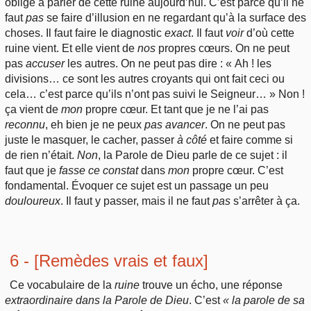
oblige à parler de cette ruine aujourd’hui. C’est parce qu’il ne
faut
pas
se faire d’illusion en ne regardant qu’à la surface des
choses. Il faut faire le diagnostic
exact
. Il faut
voir
d’où cette
ruine vient. Et elle vient de
nos
propres cœurs. On ne peut
pas
accuser
les autres. On ne peut pas dire : « Ah ! les
divisions… ce sont les autres croyants qui ont fait ceci ou
cela… c’est parce qu’ils n’ont pas suivi le Seigneur… » Non !
ça vient de
mon
propre cœur. Et tant que je ne l’ai pas
reconnu
, eh bien je ne peux
pas avancer
. On ne peut pas
juste le masquer, le cacher, passer
à côté
et faire comme si
de rien n’était.
Non
, la Parole de Dieu parle de ce sujet : il
faut que je
fasse ce constat
dans
mon
propre cœur. C’est
fondamental. Évoquer ce sujet est un passage un peu
douloureux
. Il faut y passer, mais il ne faut
pas
s’arrêter à ça.
6 - [Remèdes vrais et faux]
Ce vocabulaire de la
ruine
trouve un écho, une réponse
extraordinaire dans la Parole de Dieu
. C’est
« la parole de sa