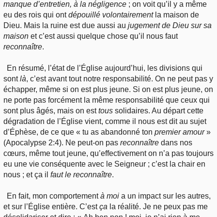
manque d’entretien, à la négligence
; on voit qu’il y a même
eu des rois qui ont
dépouillé volontairement
la maison de
Dieu. Mais la ruine est due aussi au
jugement de Dieu sur sa
maison
et c’est aussi quelque chose qu’il nous faut
reconnaître
.
En résumé, l’état de l’Église aujourd’hui, les divisions qui
sont
là
, c’est avant tout notre responsabilité. On ne peut pas y
échapper, même si on est plus jeune. Si on est plus jeune, on
ne porte pas forcément la même responsabilité que ceux qui
sont plus âgés, mais on est
tous
solidaires. Au départ cette
dégradation de l’Église vient, comme il nous est dit au sujet
d’Éphèse, de ce que « tu as abandonné ton
premier amour
»
(Apocalypse 2:4). Ne peut-on pas
reconnaître
dans nos
cœurs, même tout jeune, qu’effectivement on n’a pas toujours
eu une vie conséquente avec le Seigneur ; c’est la chair en
nous ; et ça il
faut le reconnaître
.
En fait, mon comportement
à moi
a un impact sur les autres,
et sur l’Église entière. C’est
ça
la réalité. Je ne peux pas me