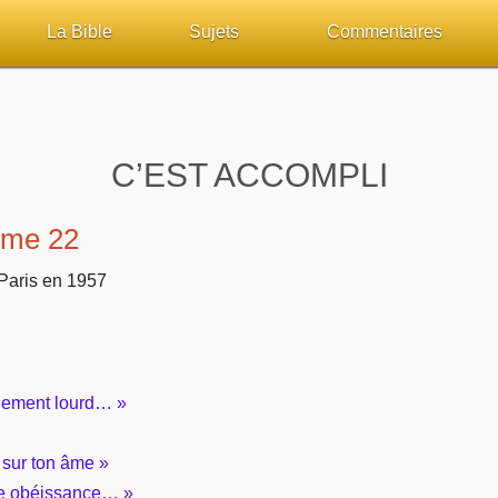
La Bible
Sujets
Commentaires
ueil
Lisez la Bible
Tous les sujets
Études et commentaires 
sur Bibliquest
Écoutez la Bible
Dieu
Personnages bibliques
C’EST ACCOMPLI
lité
Rechercher (concordance)
La Bible
Édification
ume 22
iteurs
Au sujet de la Bible
L'Évangile, le Salut
Commentaires journalier
 Paris en 1957
chrétiens
Études et commentaires par passage
Mort, résurrection
COURS Bibliques - GUID
Versets Classés
L'Église, l'Assemblée
Pour débuter
blement lourd… »
Lecture Journalière
Prophétie
 sur ton âme »
Sanctification
ère obéissance… »