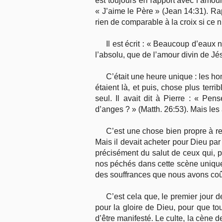
est toujours en rapport avec l’amour q
« J’aime le Père » (Jean 14:31). Ra
rien de comparable à la croix si ce n
Il est écrit : « Beaucoup d’eaux 
l’absolu, que de l’amour divin de Jé
C’était une heure unique : les ho
étaient là, et puis, chose plus terr
seul. Il avait dit à Pierre : « Pe
d’anges ? » (Matth. 26:53). Mais les
C’est une chose bien propre à ret
Mais il devait acheter pour Dieu par s
précisément du salut de ceux qui, p
nos péchés dans cette scène uniqu
des souffrances que nous avons coû
C’est cela que, le premier jour 
pour la gloire de Dieu, pour que tou
d’être manifesté. Le culte, la cène 