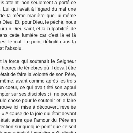
ais atteint, non seulement a porté ce
 Lui qui avait à l’égard du mal une
éré de la même manière que lui-même
 Dieu. Et, pour Dieu, le péché, nous
r un Dieu saint, et la culpabilité, de
ns cette lumière car c’est là et là
t le mal. Le point définitif dans la
st l’absolu.
 la force qui soutenait le Seigneur
 heures de ténèbres où il devait être
tait de faire la volonté de son Père,
ix même, avant comme après les trois
on coeur, ce qui avait été son appui
er sur ses disciples ; il ne pouvait
le chose pour le soutenir et le faire
ouve ici, mise à découvert, révélée
. « A cause de la joie qui était devant
’était autre que l’amour du Père en
rfection sur quelque point que ce soit