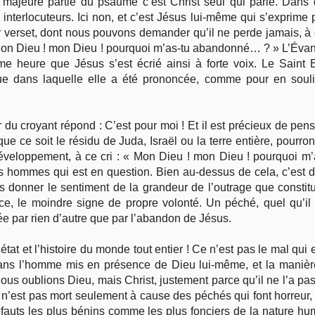
majeure partie du psaume c’est Christ seul qui parle. Dans 
nterlocuteurs. Ici non, et c’est Jésus lui-même qui s’exprime 
 verset, dont nous pouvons demander qu’il ne perde jamais, à êt
 Mon Dieu ! mon Dieu ! pourquoi m’as-tu abandonné… ? » L’Éva
ème heure que Jésus s’est écrié ainsi à forte voix. Le Saint
e dans laquelle elle a été prononcée, comme pour en soulign
ur du croyant répond : C’est pour moi ! Et il est précieux de pen
que ce soit le résidu de Juda, Israël ou la terre entière, pour
développement, à ce cri : « Mon Dieu ! mon Dieu ! pourquoi m
s hommes qui est en question. Bien au-dessus de cela, c’est de
ous donner le sentiment de la grandeur de l’outrage que constit
ce, le moindre signe de propre volonté. Un péché, quel qu’il 
e par rien d’autre que par l’abandon de Jésus.
’état et l’histoire du monde tout entier ! Ce n’est pas le mal qu
 dans l’homme mis en présence de Dieu lui-même, et la maniè
ous oublions Dieu, mais Christ, justement parce qu’il ne l’a pas 
l n’est pas mort seulement à cause des péchés qui font horreur, 
 défauts les plus bénins comme les plus fonciers de la nature h