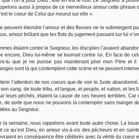
ue l’on a pour Dieu ; elle en est le fruit. Le Seigneur a prouvé q
ppelons aussi à propos de ce merveilleux amour cette phrase d’u
’est le coeur de Celui qui mourut sur elle ».
ne peuvent éteindre l’amour et des fleuves ne le submergent pas 
sus, amour brûlant que les flots du jugement passant sur lui n’o
mmes étaient contre le Seigneur, les disciples l’avaient abando
ible encore, Dieu lui-même se tournait contre lui. En face de c
nses-tu que je ne puisse pas maintenant prier mon Père et i
 anges sont là qui contemplent cette scène et ne peuvent interve
enir l’attention de nos coeurs que de voir le Juste abandonné, 
on sang, de toute tribu, et langue, et peuple, et nation, et les fair
ar leurs péchés, étaient la cause de ces heures terribles. Car
e, de sorte que nous ne pouvons la contempler sans manger de
tées au Seigneur.
de la semaine, nous rappelons avant toute autre chose. La lou
t ce qu’est Dieu, en amour vis-à-vis des pécheurs et en saintet
devraient en conséquence être célébrés avec la vérité du coeur e