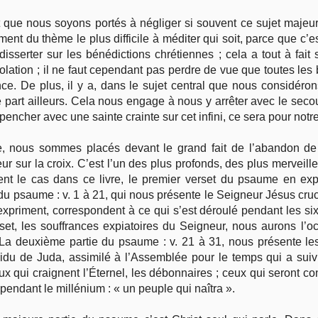
ant que nous soyons portés à négliger si souvent ce sujet maje
mment du thème le plus difficile à méditer qui soit, parce que c’es
disserter sur les bénédictions chrétiennes ; cela a tout à fait
ation ; il ne faut cependant pas perdre de vue que toutes les 
ance. De plus, il y a, dans le sujet central que nous considéro
part ailleurs. Cela nous engage à nous y arrêter avec le secou
encher avec une sainte crainte sur cet infini, ce sera pour notre
 nous sommes placés devant le grand fait de l’abandon de C
r sur la croix. C’est l’un des plus profonds, des plus merveill
nt le cas dans ce livre, le premier verset du psaume en exp
 du psaume : v. 1 à 21, qui nous présente le Seigneur Jésus cruc
expriment, correspondent à ce qui s’est déroulé pendant les six 
et, les souffrances expiatoires du Seigneur, nous aurons l’oc
La deuxième partie du psaume : v. 21 à 31, nous présente les 
idu de Juda, assimilé à l’Assemblée pour le temps qui a suivi
ux qui craignent l’Éternel, les débonnaires ; ceux qui seront c
 pendant le millénium : « un peuple qui naîtra ».