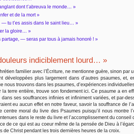
 sanglant dont t’abreuva le monde… »
Vie pratique
enfer et de la mort »
 — tu t’es assis dans le saint lieu… »
Mariage, famille
ter la gloire… »
ns partage, — seras par tous à jamais honoré ! »
Sujets de A à Z
douleurs indiciblement lourd… »
rétien familier avec l’Écriture, ne mentionne guère, sinon par
ont développées plus largement dans d’autres psaumes, et, e
e nous trouvons dans les psaumes, d’expériences individuell
la terre entière, trouve son fondement ici. Ce psaume a en effe
 dans ses souffrances infinies et infiniment variées, et par-de
raient eu aucun effet en notre faveur, savoir la souffrance de 
le centre moral du livre des Psaumes puisqu’il nous montre 
ontenues dans le reste du livre et l’accomplissement du conseil
nce de ce qui est au coeur même de la pensée de Dieu à l’égard
s de Christ pendant les trois dernières heures de la croix.