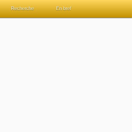
Recherche
En bref
par passage
Rechercher dans le site
Sommaires
Sujets de A à Z
Aperçus Livres de la Bible
Ouvrages de A à Z
Autres FAQ
s
Auteurs de A à Z
ES de lecture
Rechercher dans la Bible
Études et commentaires par passage
Dictionnaires bibliques