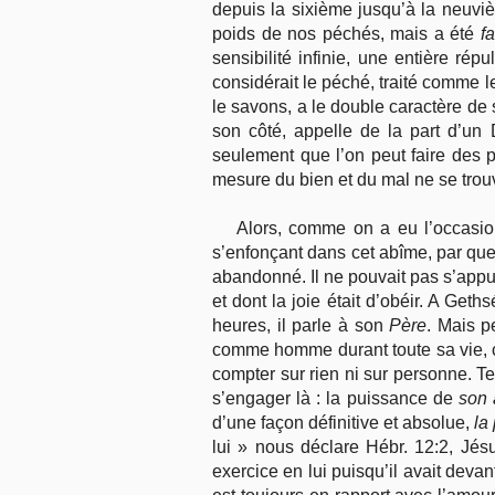
depuis la sixième jusqu’à la neuvièm
poids de nos péchés, mais a été
f
sensibilité infinie, une entière r
considérait le péché, traité comme 
le savons, a le double caractère de s
son côté, appelle de la part d’un 
seulement que l’on peut faire des p
mesure du bien et du mal ne se trouve 
Alors, comme on a eu l’occasion
s’enfonçant dans cet abîme, par quel
abandonné. Il ne pouvait pas s’appuy
et dont la joie était d’obéir. A Get
heures, il parle à son
Père
. Mais p
comme homme durant toute sa vie, ce
compter sur rien ni sur personne. Te
s’engager là : la puissance de
son
d’une façon définitive et absolue,
la
lui » nous déclare Hébr. 12:2, Jés
exercice en lui puisqu’il avait devan