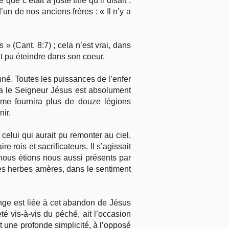
ue c’était à juste titre qu’il disait :
n de nos anciens frères : « Il n’y a
» (Cant. 8:7) ; cela n’est vrai, dans
nt pu éteindre dans son coeur.
nné. Toutes les puissances de l’enfer
ela le Seigneur Jésus est absolument
l me fournira plus de douze légions
nir.
celui qui aurait pu remonter au ciel.
e rois et sacrificateurs. Il s’agissait
 nous étions nous aussi présents par
s herbes amères, dans le sentiment
ange est liée à cet abandon de Jésus
é vis-à-vis du péché, ait l’occasion
t une profonde simplicité, à l’opposé