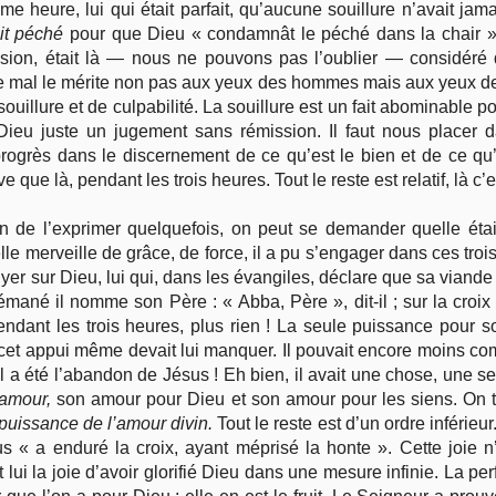
e heure, lui qui était parfait, qu’aucune souillure n’avait jam
ait péché
pour que Dieu « condamnât le péché dans la chair ».
épulsion, était là — nous ne pouvons pas l’oublier — consid
le mal le mérite non pas aux yeux des hommes mais aux yeux de
ouillure et de culpabilité. La souillure est un fait abominable pou
Dieu juste un jugement sans rémission. Il faut nous placer da
rogrès dans le discernement de ce qu’est le bien et de ce qu’es
que là, pendant les trois heures. Tout le reste est relatif, là c’e
 de l’exprimer quelquefois, on peut se demander quelle était
le merveille de grâce, de force, il a pu s’engager dans ces trois
er sur Dieu, lui qui, dans les évangiles, déclare que sa viande é
hsémané il nomme son Père : « Abba, Père », dit-il ; sur la cro
endant les trois heures, plus rien ! La seule puissance pour s
t appui même devait lui manquer. Il pouvait encore moins compt
l a été l’abandon de Jésus ! Eh bien, il avait une chose, une seu
 amour,
son amour pour Dieu et son amour pour les siens. On tr
 puissance de l’amour divin.
Tout le reste est d’un ordre inférieur
us « a enduré la croix, ayant méprisé la honte ». Cette joie n
t lui la joie d’avoir glorifié Dieu dans une mesure infinie. La pe