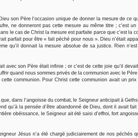
Dieu son Père l’occasion unique de donner la mesure de ce qu’
oufre, ne donneront pas cette mesure au même titre ; c’est un
ans le cas de Christ la mesure est parfaite parce que c’est la c
rait parfait pour être « fait péché pour nous ». Dieu n’était ap
même qu’il donnait la mesure absolue de sa justice. Rien n’est
it avec son Père était infinie ; or c’est de cette joie qu’il dev
uffrir quand nous sommes privés de la communion avec le Père ;
cette communion. Pour Christ cette communion avait un prix in
es que, dans l’angoisse du combat, le Seigneur anticipait à Get
qu’à la pensée d’être abandonné de Dieu, dont il avait fait tou
ière obéissance, le Seigneur ait été saisi d’effroi, fort angoiss
Seigneur Jésus n’a été chargé judiciairement de nos péchés qu