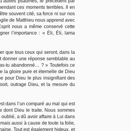
d’autres psaumes, le précédent par
pendant ces moments terribles. Il en
re souvent cité, sa force ni sur nos
ngile de Matthieu nous apprend avec
 Esprit nous a même conservé cette
er l’importance : « Éli, Éli, lama
ser que tous ceux qui seront, dans la
ront donner une réponse semblable au
’as-tu abandonné… ? » Toutefois ce
 la gloire pure et éternelle de Dieu
ue pour Dieu le plus insignifiant des
soit, outrage Dieu, et la mesure du
i est dans l’un comparé au mal qui est
re dont Dieu le traite. Nous sommes
oublié, a dû avoir affaire à Lui dans
mais aussi à cause de toute la folie,
umaine. Tout est également hideux, et