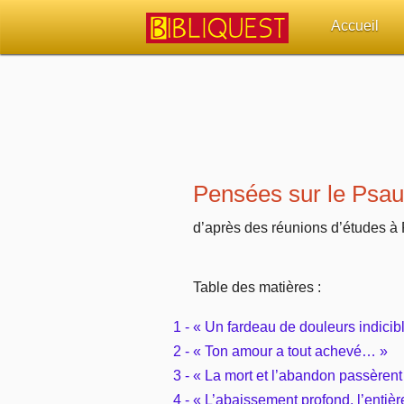
Accueil
Retour à l'acc
Quoi de neuf 
Sujets d'actua
Pensées sur le Psa
Librairies, éd
d’après des réunions d’études à
Autres sites 
Table des matières :
Outils
1 - « Un fardeau de douleurs indici
2 - « Ton amour a tout achevé… »
Paramètres
3 - « La mort et l’abandon passèrent
4 - « L’abaissement profond, l’enti