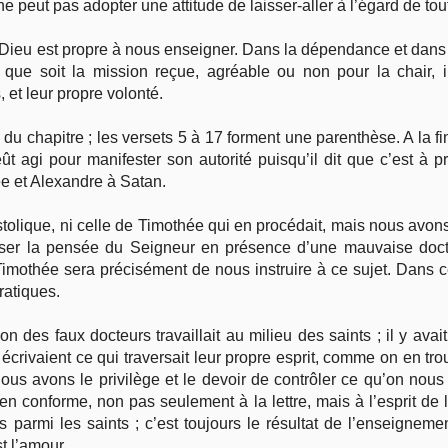
il ne peut pas adopter une attitude de laisser-aller à l’égard de to
e Dieu est propre à nous enseigner. Dans la dépendance et dans 
que soit la mission reçue, agréable ou non pour la chair, i
 et leur propre volonté.
fin du chapitre ; les versets 5 à 17 forment une parenthèse. A la
ût agi pour manifester son autorité puisqu’il dit que c’est à 
e et Alexandre à Satan.
tolique, ni celle de Timothée qui en procédait, mais nous avons
liser la pensée du Seigneur en présence d’une mauvaise doctr
 Timothée sera précisément de nous instruire à ce sujet. Dans c
ratiques.
on des faux docteurs travaillait au milieu des saints ; il y ava
écrivaient ce qui traversait leur propre esprit, comme on en tro
s avons le privilège et le devoir de contrôler ce qu’on nous dit
ien conforme, non pas seulement à la lettre, mais à l’esprit de 
 parmi les saints ; c’est toujours le résultat de l’enseignemen
t l’amour.