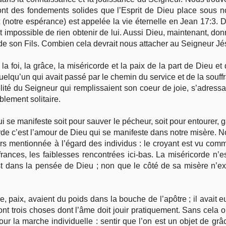
sont des fondements solides que l’Esprit de Dieu place sous
 (notre espérance) est appelée la vie éternelle en Jean 17:3.
 est impossible de rien obtenir de lui. Aussi Dieu, maintenant, do
 de son Fils. Combien cela devrait nous attacher au Seigneur Jé
la foi, la grâce, la miséricorde et la paix de la part de Dieu 
uelqu’un qui avait passé par le chemin du service et de la souffra
délité du Seigneur qui remplissaient son coeur de joie, s’adres
lement solitaire.
i se manifeste soit pour sauver le pécheur, soit pour entourer, g
orde c’est l’amour de Dieu qui se manifeste dans notre misère.
rs mentionnée à l’égard des individus : le croyant est vu com
uffrances, les faiblesses rencontrées ici-bas. La miséricorde n
st dans la pensée de Dieu ; non que le côté de sa misère n’ex
e, paix, avaient du poids dans la bouche de l’apôtre ; il avait e
sont trois choses dont l’âme doit jouir pratiquement. Sans cela on 
r la marche individuelle : sentir que l’on est un objet de grâc