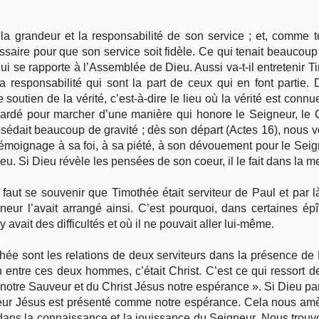
 la grandeur et la responsabilité de son service ; et, comme te
essaire pour que son service soit fidèle. Ce qui tenait beaucoup
qui se rapporte à l’Assemblée de Dieu. Aussi va-t-il entretenir 
 la responsabilité qui sont la part de ceux qui en font partie.
e soutien de la vérité, c’est-à-dire le lieu où la vérité est con
e gardé pour marcher d’une manière qui honore le Seigneur, le 
ossédait beaucoup de gravité ; dès son départ (Actes 16), nous 
 témoignage à sa foi, à sa piété, à son dévouement pour le Seign
ieu. Si Dieu révèle les pensées de son coeur, il le fait dans la mes
 faut se souvenir que Timothée était serviteur de Paul et par là,
eur l’avait arrangé ainsi. C’est pourquoi, dans certaines é
vait des difficultés et où il ne pouvait aller lui-même.
thée sont les relations de deux serviteurs dans la présence de
en entre ces deux hommes, c’était Christ. C’est ce qui ressort d
notre Sauveur et du Christ Jésus notre espérance ». Si Dieu parle 
neur Jésus est présenté comme notre espérance. Cela nous amèn
 dans la connaissance et la jouissance du Seigneur. Nous trouvo