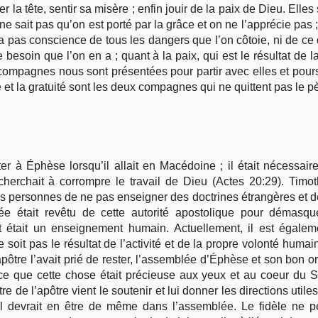
er la tête, sentir sa misère ; enfin jouir de la paix de Dieu. Ell
e sait pas qu’on est porté par la grâce et on ne l’apprécie pas 
’a pas conscience de tous les dangers que l’on côtoie, ni de ce 
 besoin que l’on en a ; quant à la paix, qui est le résultat de 
compagnes nous sont présentées pour partir avec elles et poursu
t la gratuité sont les deux compagnes qui ne quittent pas le pè
er à Éphèse lorsqu’il allait en Macédoine ; il était nécessair
rchait à corrompre le travail de Dieu (Actes 20:29). Timothé
s personnes de ne pas enseigner des doctrines étrangères et de
ée était revêtu de cette autorité apostolique pour démasqu
était un enseignement humain. Actuellement, il est égalem
oit pas le résultat de l’activité et de la propre volonté humai
’apôtre l’avait prié de rester, l’assemblée d’Éphèse et son bon o
e que cette chose était précieuse aux yeux et au coeur du Se
ttre de l’apôtre vient le soutenir et lui donner les directions uti
 il devrait en être de même dans l’assemblée. Le fidèle ne peu