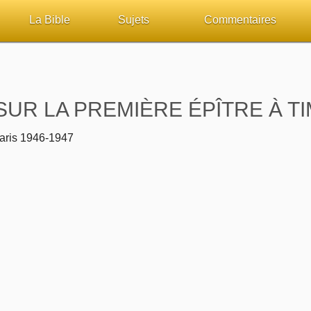
La Bible
Sujets
Commentaires
ueil
Lisez la Bible
Tous les sujets
Études et commentaires 
sur Bibliquest
Écoutez la Bible
Dieu
Personnages bibliques
SUR LA PREMIÈRE ÉPÎTRE À T
lité
Rechercher (concordance)
La Bible
Édification
aris 1946-1947
iteurs
Au sujet de la Bible
L'Évangile, le Salut
Commentaires journalier
chrétiens
Études et commentaires par passage
Mort, résurrection
COURS Bibliques - GUID
Versets Classés
L'Église, l'Assemblée
Pour débuter
Lecture Journalière
Prophétie
Sanctification