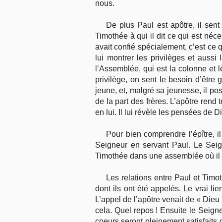
nous.
De plus Paul est apôtre, il sent
Timothée à qui il dit ce qui est néc
avait confié spécialement, c’est ce 
lui montrer les privilèges et aussi
l’Assemblée, qui est la colonne et l
privilège, on sent le besoin d’êtr
jeune, et, malgré sa jeunesse, il p
de la part des frères. L’apôtre rend
en lui. Il lui révèle les pensées de D
Pour bien comprendre l’épître, il
Seigneur en servant Paul. Le Seign
Timothée dans une assemblée où il y a
Les relations entre Paul et Timo
dont ils ont été appelés. Le vrai li
L’appel de l’apôtre venait de « Dieu 
cela. Quel repos ! Ensuite le Seig
coeurs seront pleinement satisfaits