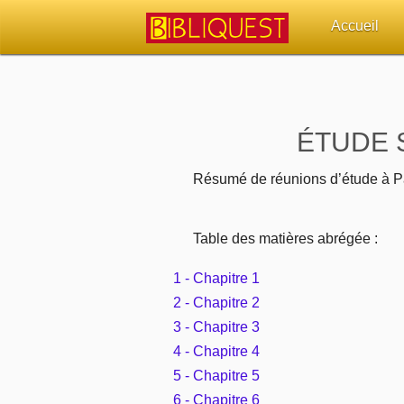
Accueil
Retour à l'acc
Quoi de neuf 
ÉTUDE 
Sujets d'actua
Résumé de réunions d’étude à P
Librairies, éd
Table des matières abrégée :
Autres sites 
1 - Chapitre 1
2 - Chapitre 2
Outils
3 - Chapitre 3
4 - Chapitre 4
Paramètres
5 - Chapitre 5
6 - Chapitre 6