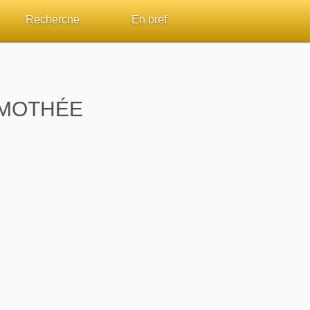
Recherche
En bref
par passage
Rechercher dans le site
Sommaires
Sujets de A à Z
Aperçus Livres de la Bible
IMOTHÉE
Ouvrages de A à Z
Autres FAQ
s
Auteurs de A à Z
ES de lecture
Rechercher dans la Bible
Études et commentaires par passage
Dictionnaires bibliques