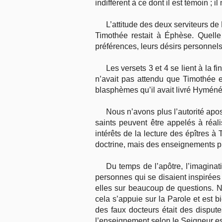
indifférent à ce dont il est témoin ; 
L’attitude des deux serviteurs d
Timothée restait à Éphèse. Quelle 
préférences, leurs désirs personnels,
Les versets 3 et 4 se lient à la 
n’avait pas attendu que Timothée e
blasphèmes qu’il avait livré Hyméné
Nous n’avons plus l’autorité apos
saints peuvent être appelés à réa
intérêts de la lecture des épîtres à
doctrine, mais des enseignements p
Du temps de l’apôtre, l’imaginati
personnes qui se disaient inspirées 
elles sur beaucoup de questions. Nou
cela s’appuie sur la Parole et est b
des faux docteurs était des disputes
l’enseignement selon le Seigneur es