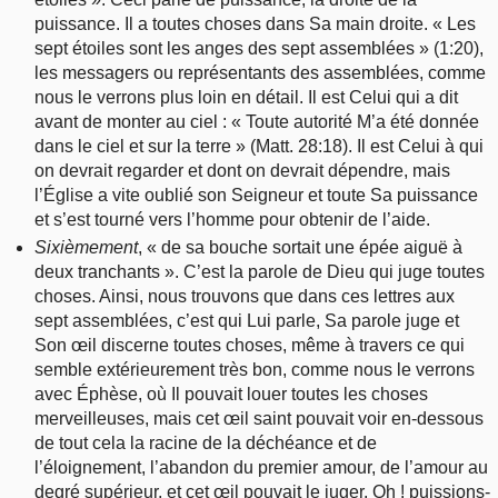
puissance. Il a toutes choses dans Sa main droite. « Les
sept étoiles sont les anges des sept assemblées » (1:20),
les messagers ou représentants des assemblées, comme
nous le verrons plus loin en détail. Il est Celui qui a dit
avant de monter au ciel : « Toute autorité M’a été donnée
dans le ciel et sur la terre » (Matt. 28:18). Il est Celui à qui
on devrait regarder et dont on devrait dépendre, mais
l’Église a vite oublié son Seigneur et toute Sa puissance
et s’est tourné vers l’homme pour obtenir de l’aide.
Sixièmement
, « de sa bouche sortait une épée aiguë à
deux tranchants ». C’est la parole de Dieu qui juge toutes
choses. Ainsi, nous trouvons que dans ces lettres aux
sept assemblées, c’est qui Lui parle, Sa parole juge et
Son œil discerne toutes choses, même à travers ce qui
semble extérieurement très bon, comme nous le verrons
avec Éphèse, où Il pouvait louer toutes les choses
merveilleuses, mais cet œil saint pouvait voir en-dessous
de tout cela la racine de la déchéance et de
l’éloignement, l’abandon du premier amour, de l’amour au
degré supérieur, et cet œil pouvait le juger. Oh ! puissions-