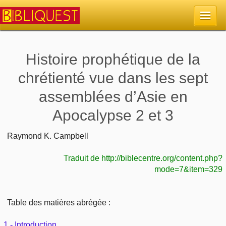
Accueil
Histoire prophétique de la
chrétienté vue dans les sept
La Bible
assemblées d’Asie en
Retour à l'accueil
Sujets
Apocalypse 2 et 3
Quoi de neuf sur Bibliquest
Lisez la Bible
Commentaires
Raymond K. Campbell
Sujets d'actualité
Traduit de http://biblecentre.org/content.php?
Écoutez la Bible
Tous les sujets
Recherche
mode=7&item=329
Librairies, éditeurs
Rechercher (concordance)
Dieu
Études et commentaires par passage
En bref
Table des matières abrégée :
Autres sites chrétiens
Au sujet de la Bible
La Bible
Personnages bibliques
Rechercher dans le site
1 - Introduction