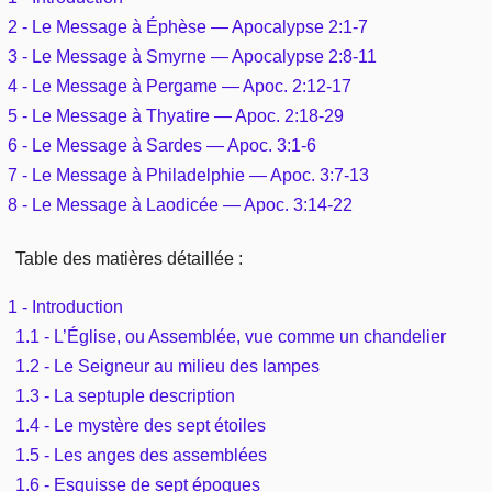
Outils
Études et commentaires par passage
2 - Le Message à Éphèse — Apocalypse 2:1-7
L'Évangile, le Salut
Édification
Sujets de A à Z
3 - Le Message à Smyrne — Apocalypse 2:8-11
Sommaires
Paramètres
Versets Classés
4 - Le Message à Pergame — Apoc. 2:12-17
Mort, résurrection
Commentaires journaliers
Ouvrages de A à Z
5 - Le Message à Thyatire — Apoc. 2:18-29
Aperçus Livres de la Bible
Lecture Journalière
L'Église, l'Assemblée
6 - Le Message à Sardes — Apoc. 3:1-6
COURS Bibliques - GUIDES de lecture
Auteurs de A à Z
Autres FAQ
7 - Le Message à Philadelphie — Apoc. 3:7-13
Prophétie
8 - Le Message à Laodicée — Apoc. 3:14-22
Pour débuter
Rechercher dans la Bible
Sanctification
Table des matières détaillée :
Études et commentaires par passage
1 - Introduction
Vie pratique
Dictionnaires bibliques
1.1 - L’Église, ou Assemblée, vue comme un chandelier
1.2 - Le Seigneur au milieu des lampes
Mariage, famille
1.3 - La septuple description
Sujets de A à Z
1.4 - Le mystère des sept étoiles
1.5 - Les anges des assemblées
1.6 - Esquisse de sept époques