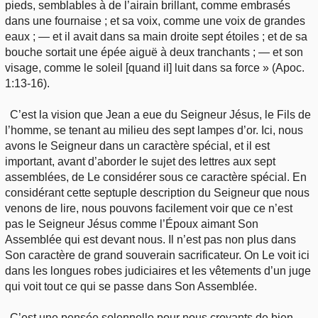
pieds, semblables à de l’airain brillant, comme embrasés
dans une fournaise ; et sa voix, comme une voix de grandes
eaux ; — et il avait dans sa main droite sept étoiles ; et de sa
bouche sortait une épée aiguë à deux tranchants ; — et son
visage, comme le soleil [quand il] luit dans sa force » (Apoc.
1:13-16).
C’est la vision que Jean a eue du Seigneur Jésus, le Fils de
l’homme, se tenant au milieu des sept lampes d’or. Ici, nous
avons le Seigneur dans un caractère spécial, et il est
important, avant d’aborder le sujet des lettres aux sept
assemblées, de Le considérer sous ce caractère spécial. En
considérant cette septuple description du Seigneur que nous
venons de lire, nous pouvons facilement voir que ce n’est
pas le Seigneur Jésus comme l’Époux aimant Son
Assemblée qui est devant nous. Il n’est pas non plus dans
Son caractère de grand souverain sacrificateur. On Le voit ici
dans les longues robes judiciaires et les vêtements d’un juge
qui voit tout ce qui se passe dans Son Assemblée.
C’est une pensée solennelle pour nous croyants de bien