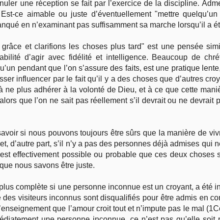
uler une réception se fait par l’exercice de la discipline. Adm
Est-ce aimable ou juste d’éventuellement "mettre quelqu’un
anqué en n’examinant pas suffisamment sa marche lorsqu’il a ét
râce et clarifions les choses plus tard" est une pensée simi
nsabilité d’agir avec fidélité et intelligence. Beaucoup de c
u’un pendant que l’on s’assure des faits, est une pratique lente,
ser influencer par le fait qu’il y a des choses que d’autres c
nt à ne plus adhérer à la volonté de Dieu, et à ce que cette ma
ors que l’on ne sait pas réellement s’il devrait ou ne devrait pa
savoir si nous pouvons toujours être sûrs que la manière de vi
 et, d’autre part, s’il n’y a pas des personnes déjà admises qui 
Il est effectivement possible ou probable que ces deux choses so
 que nous savons être juste.
plus complète si une personne inconnue est un croyant, a été 
es visiteurs inconnus sont disqualifiés pour être admis en com
l’enseignement que l’amour croit tout et n’impute pas le mal (1C
édiatement une personne inconnue, ce n’est pas qu’elle soit 