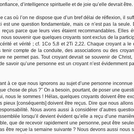
onfiance, d’intelligence spirituelle et de joie qu’elle devrait être.
 cas où l’on ne dispose que d’un bref délai de réflexion, il suf
ci est une question fondamentale, mais ce n’est pas la seul
é reçus parce que leurs vies étaient recommandables. Elles 
nous souvenir que quelques croyants sont exclus de la particip
érité et vérité ; cf. 1Co 5,8 et 2Ti 2,22. Chaque croyant a le 
ans tenir compte de la conduite, des associations ou des croya
iture ne permet pas. Tout croyant devrait se souvenir de Christ
r de savoir qu’une personne est un croyant n’est évidemment p
t à ce que nous ignorons au sujet d’une personne inconnue
 chose de plus ?" On a besoin, pourtant, de poser une questi
 nous le sommes ! Hélas, quelques croyants doivent être excl
s pieux [conséquents] doivent être reçus. Dire que nous allon
sponsabilité. Nous avons aussi à considérer d’autres questions
ssemblée lorsqu’il devient évident qu’elle a reçu d’une manière 
able, que de recevoir rapidement une personne, peut être seul
 pas être reçue la semaine suivante ? Nous devons aussi nous s