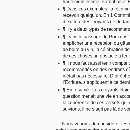
hautement estimé. Barnabas et P
¶ Dans ces exemples, la recomma
recevoir quelqu’un. En 1 Corinthie
d’exclure des croyants (le dedans
¶ Il y a deux types de recommand
¶ Dans le passage de Romains 14,
empêcher une réception ou gâter 
de boire du vin, la célébration d
de ces choses un obstacle à leur
¶ Il nous faut aussi tenir compt
recommandés en des endroits où
n’était pas nécessaire. Diotrèphe
l’Écriture, s’appliquent à ce dern
¶ En résumé : Les croyants étai
question menait une vie en accor
la cohérence de ces versets qui 
suivions. Il ne s’agit pas là de ve
Nous venons de considérer les ex