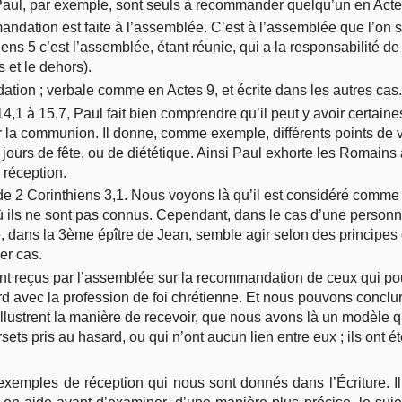
aul, par exemple, sont seuls à recommander quelqu’un en Acte
ndation est faite à l’assemblée. C’est à l’assemblée que l’on
ns 5 c’est l’assemblée, étant réunie, qui a la responsabilité de 
 et le dehors).
ation ; verbale comme en Actes 9, et écrite dans les autres cas.
1 à 15,7, Paul fait bien comprendre qu’il peut y avoir certain
la communion. Il donne, comme exemple, différents points de vu
e jours de fête, ou de diététique. Ainsi Paul exhorte les Romains
 réception.
e de 2 Corinthiens 3,1. Nous voyons là qu’il est considéré comm
 ils ne sont pas connus. Cependant, dans le cas d’une person
, dans la 3
ème
épître de Jean, semble agir selon des principes 
ier cas.
ent reçus par l’assemblée sur la recommandation de ceux qui po
d avec la profession de foi chrétienne. Et nous pouvons conclu
illustrent la manière de recevoir, que nous avons là un modèle 
rsets pris au hasard, ou qui n’ont aucun lien entre eux ; ils ont ét
emples de réception qui nous sont donnés dans l’Écriture. Il 