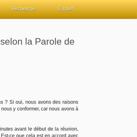
Recherche
En bref
par passage
Rechercher dans le site
Sommaires
 selon la Parole de
Sujets de A à Z
Aperçus Livres de la Bible
Ouvrages de A à Z
Autres FAQ
s
Auteurs de A à Z
ES de lecture
Rechercher dans la Bible
ns ? Si oui, nous avons des raisons
Études et commentaires par passage
à nous y conformer, car nous avons à
Dictionnaires bibliques
nutes avant le début de la réunion,
. Est-ce que cela est en accord avec