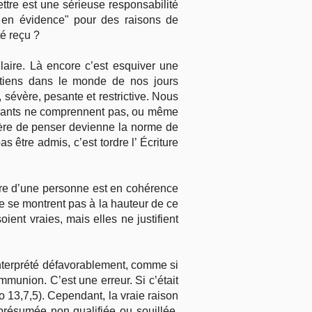
ettre est une sérieuse responsabilité
 en évidence" pour des raisons de
é reçu ?
laire. Là encore c’est esquiver une
hrétiens dans le monde de nos jours
 sévère, pesante et restrictive. Nous
royants ne comprennent pas, ou même
nière de penser devienne la norme de
s être admis, c’est tordre l’ Écriture
vre d’une personne est en cohérence
ne se montrent pas à la hauteur de ce
ient vraies, mais elles ne justifient
interprété défavorablement, comme si
munion. C’est une erreur. Si c’était
o 13,7,5). Cependant, la vraie raison
présumée non qualifiée ou souillée,