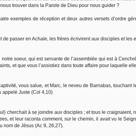
-nous trouver dans la Parole de Dieu pour nous guider ?
Vie pratique
tre exemples de réception et deux autres versets d’ordre gén
.
Mariage, famille
 de passer en Achaïe, les frères écrivirent aux disciples et les 
Sujets de A à Z
otre soeur, qui est servante de l’assemblée qui est à Cenchrée
nts, et que vous l’assistiez dans toute affaire pour laquelle el
tivité, vous salue, et Marc, le neveu de Barnabas, touchant le
us appelé Juste (Col 4,10)
ul) cherchait à se joindre aux disciples ; et tous le craignaient, n
es, et leur raconta comment, sur le chemin, il avait vu le Seigne
u nom de Jésus (Ac 9, 26,27).