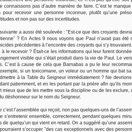
 connaissons pas d’autre manière de faire. C’est le manque
our recevoir une personne inconnue, plutôt qu’une présomp
titudes et non pas sur des incertitudes.
 suivante a aussi été soulevée : "Est-ce que des croyants devra
rétienne" ? En Actes 9 nous voyons que Paul n’avait pas été
icides précédentes à l’encontre des croyants qui s’y trouvaient
à le recevoir ? Était-ce les informations qui leur furent donné
angement visible qui s’était produit dans la vie de Paul. Le ve
. C’est à cause de cela que Barnabas a pu le leur recommande
r exemple, si un toxicomane, un voleur ou un homme qui bat sa
admettre à la Table du Seigneur immédiatement ? Ne devrions
dant patiemment, et en les portant par la prière afin qu’ils mon
 mieux que de les mettre sous la discipline ou de les exclure, 
 du déshonneur sur le nom du Seigneur.
e c’est l’assemblée qui reçoit, non pas quelques-uns de l’assembl
e s’entretenir ensemble, correctement, pendant quelques minu
 de quelqu’un qui vient en retard. On a suggéré qu’une asse
 pourraient s’occuper "des cas exceptionnels avec des person