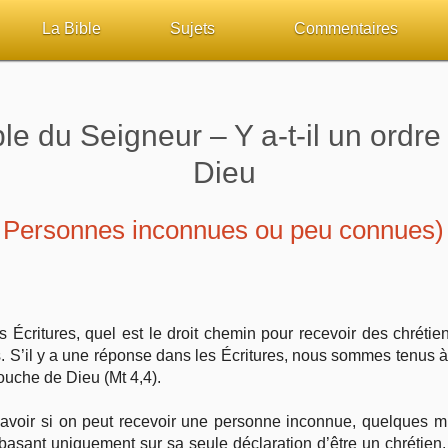
La Bible
Sujets
Commentaires
ueil
Lisez la Bible
Tous les sujets
Études et commentaires 
le du Seigneur – Y a-t-il un ordre
sur Bibliquest
Écoutez la Bible
Dieu
Personnages bibliques
Dieu
lité
Rechercher (concordance)
La Bible
Édification
Personnes inconnues ou peu connues)
iteurs
Au sujet de la Bible
L'Évangile, le Salut
Commentaires journalier
chrétiens
Études et commentaires par passage
Mort, résurrection
COURS Bibliques - GUID
 Écritures, quel est le droit chemin pour recevoir des chrétie
Versets Classés
L'Église, l'Assemblée
Pour débuter
es. S’il y a une réponse dans les Écritures, nous sommes tenus 
bouche de Dieu (Mt 4,4).
Lecture Journalière
Prophétie
avoir si on peut recevoir une personne inconnue, quelques mi
Sanctification
basant uniquement sur sa seule déclaration d’être un chrétien