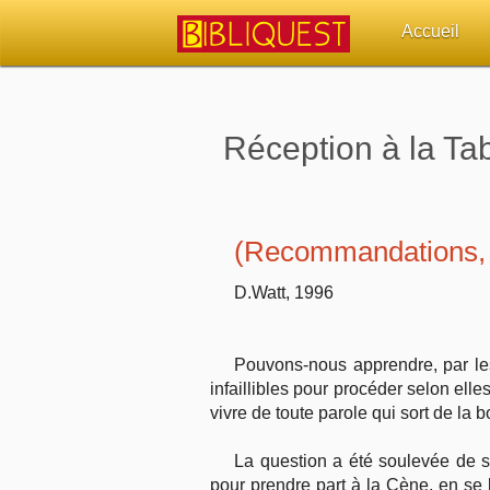
Accueil
Retour à l'acc
Réception à la Tab
Quoi de neuf 
Sujets d'actua
(Recommandations, 
Librairies, éd
D.Watt, 1996
Autres sites 
Pouvons-nous apprendre, par les
Outils
infaillibles pour procéder selon ell
vivre de toute parole qui sort de la 
Paramètres
La question a été soulevée de s
pour prendre part à la Cène, en se 