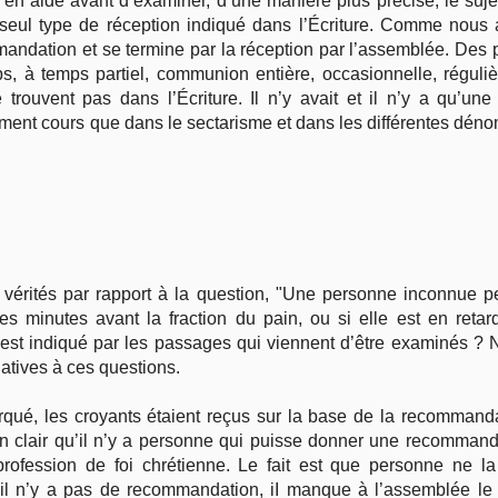
en aide avant d’examiner, d’une manière plus précise, le sujet
n seul type de réception indiqué dans l’Écriture. Comme nous a
andation et se termine par la réception par l’assemblée. Des p
s, à temps partiel, communion entière, occasionnelle, régulière
e trouvent pas dans l’Écriture. Il n’y avait et il n’y a qu’une
vement cours que dans le sectarisme et dans les différentes dénom
s vérités par rapport à la question, "Une personne inconnue pe
es minutes avant la fraction du pain, ou si elle est en reta
est indiqué par les passages qui viennent d’être examinés ?
latives à ces questions.
é, les croyants étaient reçus sur la base de la recommandat
en clair qu’il n’y a personne qui puisse donner une recomman
ofession de foi chrétienne. Le fait est que personne ne l
il n’y a pas de recommandation, iI manque à l’assemblée le 