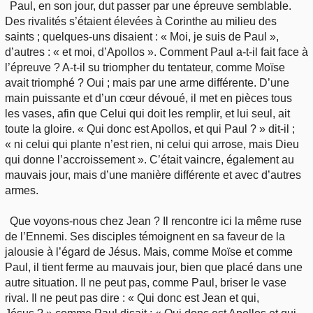
Paul, en son jour, dut passer par une épreuve semblable.
Des rivalités s’étaient élevées à Corinthe au milieu des
saints ; quelques-uns disaient : « Moi, je suis de Paul »,
d’autres : « et moi, d’Apollos ». Comment Paul a-t-il fait face à
l’épreuve ? A-t-il su triompher du tentateur, comme Moïse
avait triomphé ? Oui ; mais par une arme différente. D’une
main puissante et d’un cœur dévoué, il met en pièces tous
les vases, afin que Celui qui doit les remplir, et lui seul, ait
toute la gloire. « Qui donc est Apollos, et qui Paul ? » dit-il ;
« ni celui qui plante n’est rien, ni celui qui arrose, mais Dieu
qui donne l’accroissement ». C’était vaincre, également au
mauvais jour, mais d’une manière différente et avec d’autres
armes.
Que voyons-nous chez Jean ? Il rencontre ici la même ruse
de l’Ennemi. Ses disciples témoignent en sa faveur de la
jalousie à l’égard de Jésus. Mais, comme Moïse et comme
Paul, il tient ferme au mauvais jour, bien que placé dans une
autre situation. Il ne peut pas, comme Paul, briser le vase
rival. Il ne peut pas dire : « Qui donc est Jean et qui,