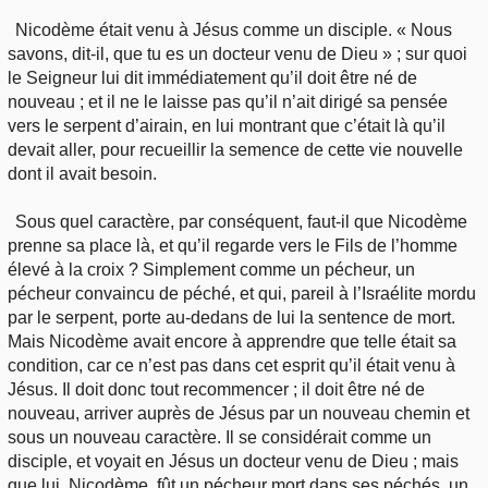
Nicodème était venu à Jésus comme un disciple. « Nous
savons, dit-il, que tu es un docteur venu de Dieu » ; sur quoi
le Seigneur lui dit immédiatement qu’il doit être né de
nouveau ; et il ne le laisse pas qu’il n’ait dirigé sa pensée
vers le serpent d’airain, en lui montrant que c’était là qu’il
devait aller, pour recueillir la semence de cette vie nouvelle
dont il avait besoin.
Sous quel caractère, par conséquent, faut-il que Nicodème
prenne sa place là, et qu’il regarde vers le Fils de l’homme
élevé à la croix ? Simplement comme un pécheur, un
pécheur convaincu de péché, et qui, pareil à l’Israélite mordu
par le serpent, porte au-dedans de lui la sentence de mort.
Mais Nicodème avait encore à apprendre que telle était sa
condition, car ce n’est pas dans cet esprit qu’il était venu à
Jésus. Il doit donc tout recommencer ; il doit être né de
nouveau, arriver auprès de Jésus par un nouveau chemin et
sous un nouveau caractère. Il se considérait comme un
disciple, et voyait en Jésus un docteur venu de Dieu ; mais
que lui, Nicodème, fût un pécheur mort dans ses péchés, un