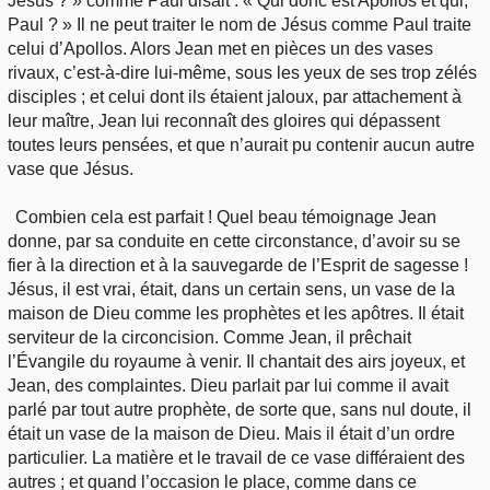
Jésus ? » comme Paul disait : « Qui donc est Apollos et qui,
Paul ? » Il ne peut traiter le nom de Jésus comme Paul traite
celui d’Apollos. Alors Jean met en pièces un des vases
rivaux, c’est-à-dire lui-même, sous les yeux de ses trop zélés
disciples ; et celui dont ils étaient jaloux, par attachement à
leur maître, Jean lui reconnaît des gloires qui dépassent
toutes leurs pensées, et que n’aurait pu contenir aucun autre
vase que Jésus.
Combien cela est parfait ! Quel beau témoignage Jean
donne, par sa conduite en cette circonstance, d’avoir su se
fier à la direction et à la sauvegarde de l’Esprit de sagesse !
Jésus, il est vrai, était, dans un certain sens, un vase de la
maison de Dieu comme les prophètes et les apôtres. Il était
serviteur de la circoncision. Comme Jean, il prêchait
l’Évangile du royaume à venir. Il chantait des airs joyeux, et
Jean, des complaintes. Dieu parlait par lui comme il avait
parlé par tout autre prophète, de sorte que, sans nul doute, il
était un vase de la maison de Dieu. Mais il était d’un ordre
particulier. La matière et le travail de ce vase différaient des
autres ; et quand l’occasion le place, comme dans ce