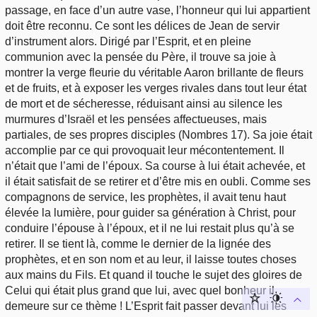
passage, en face d’un autre vase, l’honneur qui lui appartient
doit être reconnu. Ce sont les délices de Jean de servir
d’instrument alors. Dirigé par l’Esprit, et en pleine
communion avec la pensée du Père, il trouve sa joie à
montrer la verge fleurie du véritable Aaron brillante de fleurs
et de fruits, et à exposer les verges rivales dans tout leur état
de mort et de sécheresse, réduisant ainsi au silence les
murmures d’Israël et les pensées affectueuses, mais
partiales, de ses propres disciples (Nombres 17). Sa joie était
accomplie par ce qui provoquait leur mécontentement. Il
n’était que l’ami de l’époux. Sa course à lui était achevée, et
il était satisfait de se retirer et d’être mis en oubli. Comme ses
compagnons de service, les prophètes, il avait tenu haut
élevée la lumière, pour guider sa génération à Christ, pour
conduire l’épouse à l’époux, et il ne lui restait plus qu’à se
retirer. Il se tient là, comme le dernier de la lignée des
prophètes, et en son nom et au leur, il laisse toutes choses
aux mains du Fils. Et quand il touche le sujet des gloires de
Celui qui était plus grand que lui, avec quel bonheur il
demeure sur ce thème ! L’Esprit fait passer devant lui les