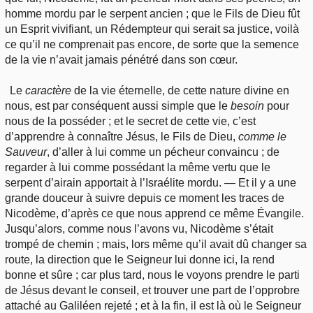
homme mordu par le serpent ancien ; que le Fils de Dieu fût
un Esprit vivifiant, un Rédempteur qui serait sa justice, voilà
ce qu’il ne comprenait pas encore, de sorte que la semence
de la vie n’avait jamais pénétré dans son cœur.
Le
caractère
de la vie éternelle, de cette nature divine en
nous, est par conséquent aussi simple que le
besoin
pour
nous de la posséder ; et le secret de cette vie, c’est
d’apprendre à connaître Jésus, le Fils de Dieu,
comme le
Sauveur
, d’aller à lui comme un pécheur convaincu ; de
regarder à lui comme possédant la même vertu que le
serpent d’airain apportait à l’Israélite mordu. — Et il y a une
grande douceur à suivre depuis ce moment les traces de
Nicodème, d’après ce que nous apprend ce même Évangile.
Jusqu’alors, comme nous l’avons vu, Nicodème s’était
trompé de chemin ; mais, lors même qu’il avait dû changer sa
route, la direction que le Seigneur lui donne ici, la rend
bonne et sûre ; car plus tard, nous le voyons prendre le parti
de Jésus devant le conseil, et trouver une part de l’opprobre
attaché au Galiléen rejeté ; et à la fin, il est là où le Seigneur