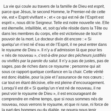
La vie qui coule au travers de la famille de Dieu est
esprit
,
parce que Jésus, le second Homme, le Premier-né de cette
vie, est « Esprit vivifiant » ; et « ce qui est né de l’Esprit est
esprit », nous dit le Seigneur. Telle est notre nouvelle vie. Elle
est éternelle, infaillible, et, soit qu’elle réside dans la Tête ou
dans les membres du corps, elle est victorieuse de tout le
pouvoir de la mort. Le docteur divin dit encore : « Si
quelqu’un n’est né d’eau et de l’Esprit, il ne peut entrer dans
le royaume de Dieu ». Il n’y a d’admission là que pour les
« nés de nouveau »,
c’est-à-dire pour des pécheurs justifiés
ou vivifiés par la parole du salut
. Il n’y a pas de justes, pas de
sages, pas de riches dans ce royaume ; personne qui ait
sous ce rapport quelque confiance en la chair. Cette vérité
est donc établie, pour la joie et l’assurance de nos cœurs ;
car tout en étant décisive, elle est pleine d’encouragement.
Lorsqu’il est dit « Si quelqu’un n’est né de nouveau, il ne
peut voir le royaume de Dieu », il est encourageant de
comprendre en même temps, que si nous sommes nés de
nouveau, nous verrons le royaume, et que ni ruse, ni force de
la part des hommes ou du diable, ne pourra nous tenir