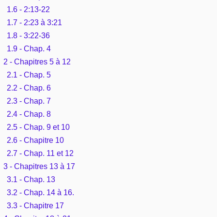
Outils
1.6 - 2:13-22
Études et commentaires par passage
L'Évangile, le Salut
Édification
1.7 - 2:23 à 3:21
Sujets de A à Z
Sommaires
Paramètres
Versets Classés
1.8 - 3:22-36
Mort, résurrection
Commentaires journaliers
Ouvrages de A à Z
1.9 - Chap. 4
Aperçus Livres de la Bible
Lecture Journalière
2 - Chapitres 5 à 12
L'Église, l'Assemblée
COURS Bibliques - GUIDES de lecture
Auteurs de A à Z
2.1 - Chap. 5
Autres FAQ
2.2 - Chap. 6
Prophétie
Pour débuter
Rechercher dans la Bible
2.3 - Chap. 7
Sanctification
2.4 - Chap. 8
Études et commentaires par passage
2.5 - Chap. 9 et 10
Vie pratique
2.6 - Chapitre 10
Dictionnaires bibliques
2.7 - Chap. 11 et 12
Mariage, famille
3 - Chapitres 13 à 17
3.1 - Chap. 13
Sujets de A à Z
3.2 - Chap. 14 à 16.
3.3 - Chapitre 17