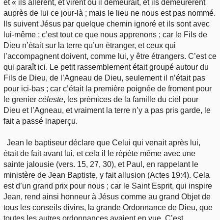
et « ils allèrent, et virent où il demeurait, et ils demeurèrent
auprès de lui ce jour-là ; mais le lieu ne nous est pas nommé.
Ils suivent Jésus par quelque chemin ignoré et ils sont avec
lui-même ; c’est tout ce que nous apprenons ; car le Fils de
Dieu n’était sur la terre qu’un étranger, et ceux qui
l’accompagnent doivent, comme lui, y être étrangers. C’est ce
qui paraît ici. Le petit rassemblement était groupé autour du
Fils de Dieu, de l’Agneau de Dieu, seulement il n’était pas
pour ici-bas ; car c’était la première poignée de froment pour
le grenier
céleste
, les prémices de la famille du ciel pour
Dieu et l’Agneau, et vraiment la terre n’y a pas pris garde, le
fait a passé inaperçu.
Jean le baptiseur déclare que Celui qui venait après lui,
était de fait avant lui, et cela il le répète même avec une
sainte jalousie (vers. 15, 27, 30), et Paul, en rappelant le
ministère de Jean Baptiste, y fait allusion (Actes 19:4). Cela
est d’un grand prix pour nous ; car le Saint Esprit, qui inspire
Jean, rend ainsi honneur à Jésus comme au grand Objet de
tous les conseils divins, la grande Ordonnance de Dieu, que
toutes les autres ordonnances avaient en vue. C’est