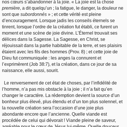
nos cœurs s’abandonner à la joie. « La joie est la chose
première
, a dit quelqu’un ; la fatigue, le danger, la douleur ne
sont que
subordonnés
» ; et cette vérité est pleine
d’encouragement. Lorsque jadis les conseils éternels se
tinrent, lorsque l’ordre de la création fut établi, ce furent un
moment et une scène de joie divine. L’Éternel trouvait ses
délices dans la Sagesse. La Sagesse, en Christ, se
réjouissait dans la partie habitable de la terre, et ses plaisirs
étaient avec les fils des hommes (Prov. 8) ; et cette joie de
Dieu fut communiquée : les anges la connurent et
l’exprimèrent (Job 38:7), et la création, dans ce jour de sa
naissance, elle aussi, sourit.
Le renversement de cet état de choses, par l’infidélité de
l’homme, n’a pas mis obstacle à la joie ; il n’a fait qu’en
changer le caractère. La rédemption devient la source d’un
bonheur plus élevé, plus étendu et d’un ton plus solennel, et
la nouvelle création sera l’occasion d’une joie plus
abondante encore que l’ancienne. Quelle viande est
procédée de celui qui dévorait ! Viande pleine de saveur,
agréable pour le cœur de Jésus lui-même. Quelle douceur,