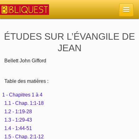
Accueil
ÉTUDES SUR L’ÉVANGILE DE
JEAN
La Bible
Bellett John Gifford
Retour à l'accueil
Sujets
Quoi de neuf sur Bibliquest
Table des matières :
Lisez la Bible
Commentaires
1 - Chapitres 1 à 4
Sujets d'actualité
Écoutez la Bible
Tous les sujets
Recherche
1.1 - Chap. 1:1-18
Librairies, éditeurs
1.2 - 1:19-28
Rechercher (concordance)
Dieu
Études et commentaires par passage
1.3 - 1:29-43
En bref
Autres sites chrétiens
1.4 - 1:44-51
Au sujet de la Bible
La Bible
Personnages bibliques
1.5 - Chap. 2:1-12
Rechercher dans le site