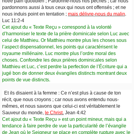
notre pain quotidien ; Pardonne-nous nos péchés ; car nous
pardonnons aussi à tous ceux qui nous ont offensés ; et ne
nous induis point en tentation ;
mais délivre-nous du malin
.
Luc 11:2-4
Cet ajout du « Texte Reçu » correspond à la volonté
d’harmoniser le texte de la prière dominicale selon Luc avec
celui de Matthieu. Or Matthieu montre plus les choses sous
l’aspect dispensationnel, les points qui caractérisent le
royaume millénaire. Luc montre plus l’ordre moral des
choses. Confondre les deux prières dominicales selon
Matthieu et Luc, c’est perdre la perfection de l’Écriture qui a
jugé bon de donner deux évangiles distincts montrant deux
points de vue distincts.
Et ils disaient à la femme : Ce n’est plus à cause de ton
récit, que nous croyons ; car nous avons entendu nous-
mêmes, et nous savons que celui-ci est véritablement le
Sauveur du monde,
le Christ
.
Jean 4:42
Cet ajout du « Texte Reçu » est un point mineur, mais qui a
tendance à faire perdre de vue la particularité de l’évangile
de Jean où le Seigneur se place en complète rupture avec le