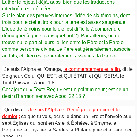
Luther le rejetait déjà, aussi bien que les traductions
interlinéaires précitées.
Sur le plan des preuves internes l’idée de six témoins, dont
trois pour le ciel et trois pour la terre est assez saugrenue.
L’idée de témoins pour le ciel est difficile à comprendre
(témoigner à qui et dans quel but ?). Par ailleurs, on ne
trouve nulle part ailleurs le lien entre le Père et la Parole
comme personne divine. Le Père est généralement associé
au Fils, et Dieu est généralement associé à la Parole.
Je suis l’Alpha et l’Oméga,
le commencement et la fin
, dit le
Seigneur, Celui QUI EST, et QUI ÉTAIT, et QUI SERA, le
Tout-Puissant. Apoc. 1:8
Cet ajout du « Texte Reçu » est un point mineur ; est-ce un
désir d’harmoniser avec Apoc. 22:13 ?
Qui disait :
Je suis l’Alpha et l’Oméga, le premier et le
dernier
;
ce que tu vois, écris-le dans un livre et l’envoie aux
sept Églises qui sont en Asie, à Éphèse, à Smyrne, à
Pergame, à Thyatire, à Sardes, à Philadelphie et à Laodicée.
Apoc. 1:11