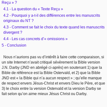
Reçu » ?
Outils
Études et commentaires par passage
L'Évangile, le Salut
4.1 - La question du « Texte Reçu »
Édification
Sujets de A à Z
Sommaires
Paramètres
4.2 - Pourquoi y a-t-il des différences entre les manuscrits
Versets Classés
Mort, résurrection
originaux du NT ?
Commentaires journaliers
Ouvrages de A à Z
Aperçus Livres de la Bible
4.3 - Comment se fait le choix du texte quand les manuscrits
Lecture Journalière
L'Église, l'Assemblée
divergent ?
COURS Bibliques - GUIDES de lecture
Auteurs de A à Z
Autres FAQ
4.4 - Les cas concrets d’« omissions »
Prophétie
5 - Conclusion
Pour débuter
Rechercher dans la Bible
Sanctification
Nous n’aurions pas vu d’intérêt à faire cette comparaison, si
Études et commentaires par passage
un site Internet n’avait critiqué sévèrement la Bible version
J.N. Darby (JND en abrégé ci-après) en soutenant 1) que la
Vie pratique
Dictionnaires bibliques
Bible de référence est la Bible Ostervald, et 2) que la Bible
JND est « la Bible qui n’a aucun respect » ; qu’elle manque
Mariage, famille
de respect envers Jésus-Christ et envers Dieu le Père, et que
3) le choix entre la version Ostervald et la version Darby se
Sujets de A à Z
fait selon qu’on aime mieux Jésus Christ ou Darby.