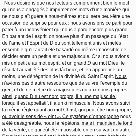
Nous désirons que nos lecteurs comprennent bien le motif
qui nous a engagés à imprimer ces mots d’une manière qui
ne nous plaît guère à nous-mêmes et qui sera peut-être une
occasion de surprise pour eux : nous avons pris ce parti pour
parer à un inconvénient qui nous a paru encore plus grand.
En parlant de l’esprit, on trouve plus d’un passage où l’état
de l’âme et l’Esprit de Dieu sont tellement unis et mêlés
ensemble qu’il aurait été hasardé ou même impossible de
décider entre un petit
e
et une majuscule. Or si nous avions
mis un petit
e
au mot esprit, et un grand
D
au mot Dieu, le
résultat aurait été des plus fâcheux, et, en apparence au
moins, une dénégation de la divinité du Saint Esprit.
Nous
n’avions pas d’autre ressource que de suivre l’exemple du
grec, et de ne mettre des majuscules qu’aux noms propres ;
ainsi, quand Dieu est nom propre, il a une majuscule ;
lorsqu’il est appellatif, il a un
d
minuscule. Nous avons suivi
la même règle quant au mot Christ, qui peut être nom propre,
ou avoir le sens de « oint »
. Ce système d’orthographe
nous
a été désagréable, nous le répétons,
mais il maintient le fond
de la vérité, ce qui eût été impossible en en suivant un autre
.