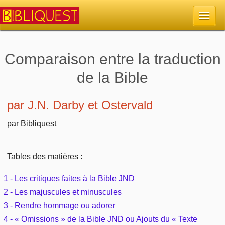
Accueil
Comparaison entre la traduction
de la Bible
La Bible
Retour à l'accueil
par J.N. Darby et Ostervald
Sujets
par Bibliquest
Quoi de neuf sur Bibliquest
Lisez la Bible
Commentaires
Sujets d'actualité
Tables des matières :
Écoutez la Bible
Tous les sujets
Recherche
1 - Les critiques faites à la Bible JND
Librairies, éditeurs
Rechercher (concordance)
Dieu
2 - Les majuscules et minuscules
Études et commentaires par passage
En bref
Autres sites chrétiens
3 - Rendre hommage ou adorer
Au sujet de la Bible
La Bible
Personnages bibliques
4 - « Omissions » de la Bible JND ou Ajouts du « Texte
Rechercher dans le site