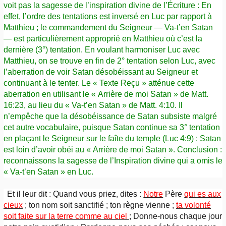
voit pas la sagesse de l’inspiration divine de l’Écriture : En
effet, l’ordre des tentations est inversé en Luc par rapport à
Matthieu ; le commandement du Seigneur — Va-t’en Satan
— est particulièrement approprié en Matthieu où c’est la
dernière (3°) tentation. En voulant harmoniser Luc avec
Matthieu, on se trouve en fin de 2° tentation selon Luc, avec
l’aberration de voir Satan désobéissant au Seigneur et
continuant à le tenter. Le « Texte Reçu » atténue cette
aberration en utilisant le « Arrière de moi Satan » de Matt.
16:23, au lieu du « Va-t’en Satan » de Matt. 4:10. Il
n’empêche que la désobéissance de Satan subsiste malgré
cet autre vocabulaire, puisque Satan continue sa 3° tentation
en plaçant le Seigneur sur le faîte du temple (Luc 4:9) : Satan
est loin d’avoir obéi au « Arrière de moi Satan ». Conclusion :
reconnaissons la sagesse de l’Inspiration divine qui a omis le
« Va-t’en Satan » en Luc.
Et il leur dit : Quand vous priez, dites :
Notre
Père
qui es aux
cieux
; ton nom soit sanctifié ; ton règne vienne ;
ta volonté
soit faite sur la terre comme au ciel
;
Donne-nous chaque jour