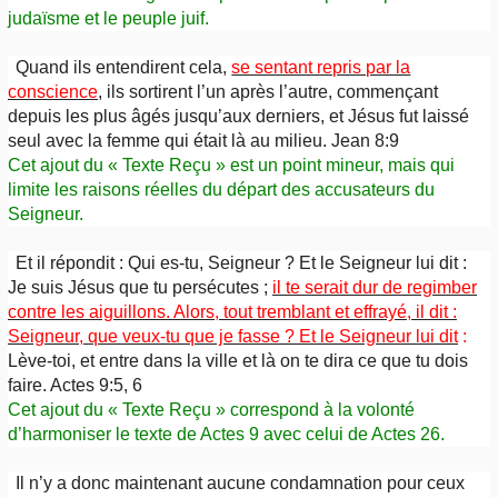
judaïsme et le peuple juif.
Quand ils entendirent cela,
se sentant repris par la
conscience
, ils sortirent l’un après l’autre, commençant
depuis les plus âgés jusqu’aux derniers, et Jésus fut laissé
seul avec la femme qui était là au milieu. Jean 8:9
Cet ajout du « Texte Reçu » est un point mineur, mais qui
limite les raisons réelles du départ des accusateurs du
Seigneur.
Et il répondit : Qui es-tu, Seigneur ? Et le Seigneur lui dit :
Je suis Jésus que tu persécutes ;
il te serait dur de regimber
contre les aiguillons. Alors, tout tremblant et effrayé, il dit :
Seigneur, que veux-tu que je fasse ? Et le Seigneur lui dit
:
Lève-toi, et entre dans la ville et là on te dira ce que tu dois
faire. Actes 9:5, 6
Cet ajout
du « Texte Reçu » correspond à la volonté
d’harmoniser le texte de Actes 9 avec celui de Actes 26.
Il n’y a donc maintenant aucune condamnation pour ceux