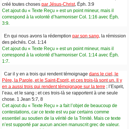
créé toutes choses
par Jésus-Christ
, Éph. 3:9
Cet ajout du « Texte Reçu » est un point mineur, mais il
correspond à la volonté d’harmoniser Col. 1:16 avec Éph.
3:9.
En qui nous avons la rédemption
par son sang
, la rémission
des péchés. Col. 1:14
Cet ajout du « Texte Reçu » est un point mineur, mais il
correspond à la volonté d’harmoniser Col. 1:14 avec Éph.
1:7.
Car il y en a trois qui rendent témoignage
dans le ciel, le
Père, la Parole, et le Saint-Esprit, et ces trois-là sont un. Il y
en a aussi trois qui rendent témoignage sur la terre
; l’Esprit,
l’eau, et le sang ; et ces trois-là se rapportent à une seule
chose. 1 Jean 5:7, 8
Cet ajout du « Texte Reçu » a fait l’objet de beaucoup de
contestations, car ce texte est vu par certains comme
essentiel au soutien de la vérité de la Trinité. Mais ce texte
n’est supporté par aucun ancien manuscrit grec de valeur.