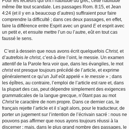
Pour les lecteurs qui ont l’habitude du grec, cette habitude
même ôte tout scandale. Les passages Rom. 8:15, et Jean
4:24 (et il y en a beaucoup d’autres) suffiraient pour faire
comprendre la difficulté ; dans ces deux passages, en effet,
faire la différence entre Esprit avec un grand
E
et esprit avec
un petit
e
, et ensuite mettre l’un ou l’autre, eût en tout cas
faussé le sens.
C’est à dessein que nous avons écrit quelquefois
Christ,
et
d’autrefois
le christ
, c’est-à-dire l’oint, le messie. Un examen
attentif de la Parole fera voir que, dans les évangiles, le mot
christ
est presque toujours précédé de l’article, et exprime
généralement ce qu’un Juif eût appelé «
le messie
» ; dans
les épîtres, au contraire, l’emploi de l’article est rare et, dans
la plupart des cas, peut dépendre simplement des exigences
grammaticales de la langue grecque, n’ôtant pas au mot
Christ
le caractère de nom propre. Dans ce dernier cas, le
français rejette l’article et il s’agit alors, pour le traducteur, de
porter un jugement sur l’intention de l’écrivain sacré : nous ne
pouvons pas affirmer que nous ayons toujours réussi à la
discerner ; mais, dans le plus grand nombre des passages, le