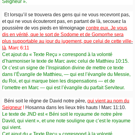
Seigneur ».
Et lorsqu’il se trouvera des gens qui ne vous recevront pas,
et qui ne vous écouteront pas, en partant de là, secouez la
poussière de vos pieds en témoignage
contre eux. Je vous
dis en vérité, que le sort de Sodome et de Gomorrhe sera
plus supportable au jour du jugement, que celui de cette ville-
là
. Marc 6:11
Cet ajout du « Texte Reçu » correspond à la volonté
d’harmoniser le texte de Marc avec celui de Matthieu 10:15.
Or c’est un signe de l’Inspiration divine de mettre ce texte
dans l’Évangile de Matthieu, — qui est l’évangile du Messie,
du Roi, et qui marque bien les dispensations — et de
l’omettre en Marc — qui est l’évangile du parfait Serviteur.
Béni soit le règne de David notre père,
qui vient au nom du
Seigneur
!
Hosanna dans les lieux très hauts ! Marc 11:10.
Le texte de JND est « Béni soit le royaume de notre père
David, qui vient », et une note souligne que c’est le royaume
qui vient.
Cet ajout du « Texte Reçu » correspond à la volonté