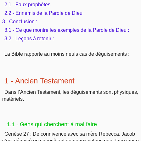
Outils
2.1 - Faux prophètes
Études et commentaires par passage
L'Évangile, le Salut
Édification
2.2 - Ennemis de la Parole de Dieu
Sujets de A à Z
Sommaires
Paramètres
3 - Conclusion :
Versets Classés
Mort, résurrection
Commentaires journaliers
3.1 - Ce que montre les exemples de la Parole de Dieu :
Ouvrages de A à Z
Aperçus Livres de la Bible
3.2 - Leçons à retenir :
Lecture Journalière
L'Église, l'Assemblée
COURS Bibliques - GUIDES de lecture
Auteurs de A à Z
Autres FAQ
La Bible rapporte au moins neufs cas de déguisements :
Prophétie
Pour débuter
Rechercher dans la Bible
Sanctification
Études et commentaires par passage
1 - Ancien Testament
Vie pratique
Dans l’Ancien Testament, les déguisements sont physiques,
Dictionnaires bibliques
matériels.
Mariage, famille
Sujets de A à Z
1.1 - Gens qui cherchent à mal faire
Genèse 27 : De connivence avec sa mère Rebecca, Jacob
s’est déguisé en se revêtant de peaux velues pour faire croire