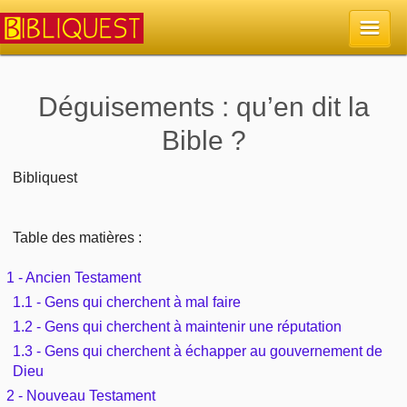
Accueil
Déguisements : qu’en dit la
Bible ?
La Bible
Bibliquest
Retour à l'accueil
Sujets
Quoi de neuf sur Bibliquest
Table des matières :
Lisez la Bible
Commentaires
1 - Ancien Testament
Sujets d'actualité
Écoutez la Bible
Tous les sujets
Recherche
1.1 - Gens qui cherchent à mal faire
Librairies, éditeurs
1.2 - Gens qui cherchent à maintenir une réputation
Rechercher (concordance)
Dieu
Études et commentaires par passage
1.3 - Gens qui cherchent à échapper au gouvernement de
En bref
Dieu
Autres sites chrétiens
Au sujet de la Bible
La Bible
2 - Nouveau Testament
Personnages bibliques
Rechercher dans le site