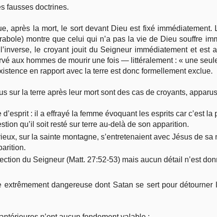
es fausses doctrines.
Vie pratique
, après la mort, le sort devant Dieu est fixé immédiatement. L
bole) montre que celui qui n’a pas la vie de Dieu souffre im
Mariage, famille
l’inverse, le croyant jouit du Seigneur immédiatement et est av
ervé aux hommes de mourir une fois — littéralement : « une seule
stence en rapport avec la terre est donc formellement exclue.
Sujets de A à Z
us sur la terre après leur mort sont des cas de croyants, apparu
esprit : il a effrayé la femme évoquant les esprits car c’est la 
tion qu’il soit resté sur terre au-delà de son apparition.
ieux, sur la sainte montagne, s’entretenaient avec Jésus de sa mo
arition.
rrection du Seigneur (Matt. 27:52-53) mais aucun détail n’est don
ne extrêmement dangereuse dont Satan se sert pour détourner 
antérieures n’ont aucun fondement valable :