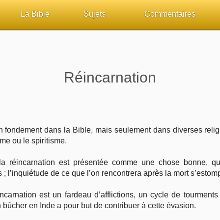
La Bible
Sujets
Commentaires
ueil
Lisez la Bible
Tous les sujets
Études et commentaires 
sur Bibliquest
Écoutez la Bible
Dieu
Personnages bibliques
Réincarnation
lité
Rechercher (concordance)
La Bible
Édification
iteurs
Au sujet de la Bible
L'Évangile, le Salut
Commentaires journalier
un fondement dans la Bible, mais seulement dans diverses relig
sme ou le spiritisme.
chrétiens
Études et commentaires par passage
Mort, résurrection
COURS Bibliques - GUID
la réincarnation est présentée comme une chose bonne, qui 
Versets Classés
L'Église, l'Assemblée
Pour débuter
; l’inquiétude de ce que l’on rencontrera après la mort s’estom
Lecture Journalière
Prophétie
incarnation est un fardeau d’afflictions, un cycle de tourment
 bûcher en Inde a pour but de contribuer à cette évasion.
Sanctification