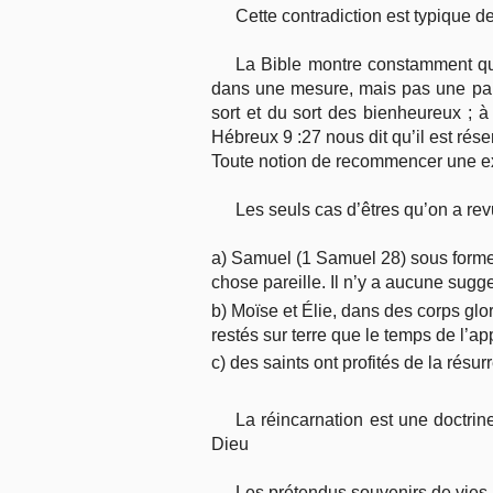
Cette contradiction est typique d
La Bible montre constamment que
dans une mesure, mais pas une para
sort et du sort des bienheureux ; à 
Hébreux 9 :27 nous dit qu’il est rés
Toute notion de recommencer une exi
Les seuls cas d’êtres qu’on a rev
a) Samuel (1 Samuel 28) sous forme d’
chose pareille. Il n’y a aucune sugges
b) Moïse et Élie, dans des corps glor
restés sur terre que le temps de l’app
c) des saints ont profités de la résu
La réincarnation est une doctri
Dieu
Les prétendus souvenirs de vies 