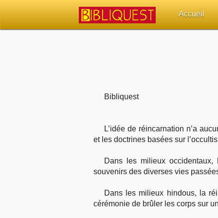
Accueil
Retour à l'acc
Quoi de neuf 
Sujets d'actua
Bibliquest
Librairies, éd
L’idée de réincarnation n’a auc
et les doctrines basées sur l’occulti
Autres sites 
Dans les milieux occidentaux, 
Outils
souvenirs des diverses vies passées 
Paramètres
Dans les milieux hindous, la ré
cérémonie de brûler les corps sur un