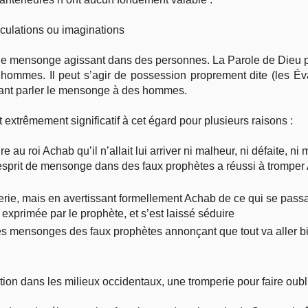
éculations ou imaginations
rits de mensonge agissant dans des personnes. La Parole de Dieu
 hommes. Il peut s’agir de possession proprement dite (les Év
isant parler le mensonge à des hommes.
extrêmement significatif à cet égard pour plusieurs raisons :
ire au roi Achab qu’il n’allait lui arriver ni malheur, ni défaite, n
esprit de mensonge dans des faux prophètes a réussi à tromper 
mperie, mais en avertissant formellement Achab de ce qui se pass
 exprimée par le prophète, et s’est laissé séduire
 des mensonges des faux prophètes annonçant que tout va aller b
ation dans les milieux occidentaux, une tromperie pour faire oub