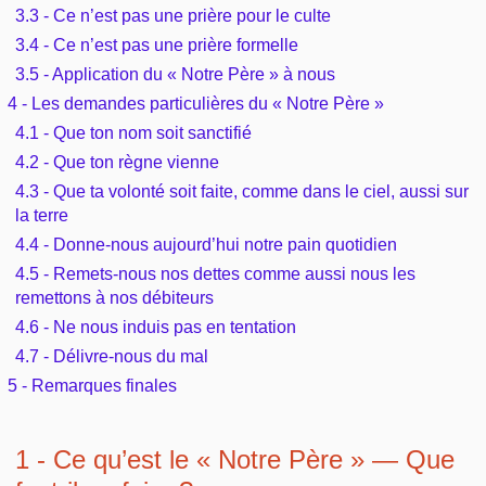
Outils
3.3 - Ce n’est pas une prière pour le culte
Études et commentaires par passage
L'Évangile, le Salut
Édification
3.4 - Ce n’est pas une prière formelle
Sujets de A à Z
Sommaires
Paramètres
3.5 - Application du « Notre Père » à nous
Versets Classés
Mort, résurrection
Commentaires journaliers
4 - Les demandes particulières du « Notre Père »
Ouvrages de A à Z
Aperçus Livres de la Bible
4.1 - Que ton nom soit sanctifié
Lecture Journalière
L'Église, l'Assemblée
COURS Bibliques - GUIDES de lecture
4.2 - Que ton règne vienne
Auteurs de A à Z
Autres FAQ
4.3 - Que ta volonté soit faite, comme dans le ciel, aussi sur
Prophétie
Pour débuter
la terre
Rechercher dans la Bible
4.4 - Donne-nous aujourd’hui notre pain quotidien
Sanctification
Études et commentaires par passage
4.5 - Remets-nous nos dettes comme aussi nous les
remettons à nos débiteurs
Vie pratique
4.6 - Ne nous induis pas en tentation
Dictionnaires bibliques
4.7 - Délivre-nous du mal
Mariage, famille
5 - Remarques finales
Sujets de A à Z
1 - Ce qu’est le « Notre Père » — Que