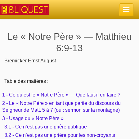
Accueil
Le « Notre Père » — Matthieu
6:9-13
La Bible
Bremicker Ernst August
Retour à l'accueil
Sujets
Quoi de neuf sur Bibliquest
Table des matières :
Lisez la Bible
Commentaires
1 - Ce qu’est le « Notre Père » — Que faut-il en faire ?
Sujets d'actualité
Écoutez la Bible
Tous les sujets
Recherche
2 - Le « Notre Père » en tant que partie du discours du
Seigneur de Matt. 5 à 7 (ou : sermon sur la montagne)
Librairies, éditeurs
Rechercher (concordance)
Dieu
3 - Usage du « Notre Père »
Études et commentaires par passage
En bref
3.1 - Ce n’est pas une prière publique
Autres sites chrétiens
Au sujet de la Bible
La Bible
3.2 - Ce n’est pas une prière pour les non-croyants
Personnages bibliques
Rechercher dans le site