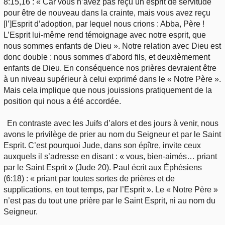
8:15,16 : « Car vous n’avez pas reçu un esprit de servitude
pour être de nouveau dans la crainte, mais vous avez reçu
[l’]Esprit d’adoption, par lequel nous crions : Abba, Père !
L’Esprit lui-même rend témoignage avec notre esprit, que
nous sommes enfants de Dieu ». Notre relation avec Dieu est
donc double : nous sommes d’abord fils, et deuxièmement
enfants de Dieu. En conséquence nos prières devraient être
à un niveau supérieur à celui exprimé dans le « Notre Père ».
Mais cela implique que nous jouissions pratiquement de la
position qui nous a été accordée.
En contraste avec les Juifs d’alors et des jours à venir, nous
avons le privilège de prier au nom du Seigneur et par le Saint
Esprit. C’est pourquoi Jude, dans son épître, invite ceux
auxquels il s’adresse en disant : « vous, bien-aimés… priant
par le Saint Esprit » (Jude 20). Paul écrit aux Éphésiens
(6:18) : « priant par toutes sortes de prières et de
supplications, en tout temps, par l’Esprit ». Le « Notre Père »
n’est pas du tout une prière par le Saint Esprit, ni au nom du
Seigneur.