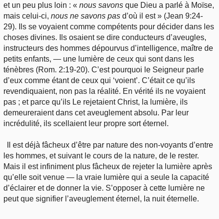
et un peu plus loin : «
nous savons
que Dieu a parlé à Moïse,
mais celui-ci,
nous ne savons pas
d’où il est » (Jean 9:24-
29). Ils se voyaient comme compétents pour décider dans les
choses divines. Ils osaient se dire conducteurs d’aveugles,
instructeurs des hommes dépourvus d’intelligence, maître de
petits enfants, — une lumière de ceux qui sont dans les
ténèbres (Rom. 2:19-20). C’est pourquoi le Seigneur parle
d’eux comme étant de ceux qui ‘voient’. C’était ce qu’ils
revendiquaient, non pas la réalité. En vérité ils ne voyaient
pas ; et parce qu’ils Le rejetaient Christ, la lumière, ils
demeureraient dans cet aveuglement absolu. Par leur
incrédulité, ils scellaient leur propre sort éternel.
Il est déjà fâcheux d’être par nature des non-voyants d’entre
les hommes, et suivant le cours de la nature, de le rester.
Mais il est infiniment plus fâcheux de rejeter la lumière après
qu’elle soit venue — la vraie lumière qui a seule la capacité
d’éclairer et de donner la vie. S’opposer à cette lumière ne
peut que signifier l’aveuglement éternel, la nuit éternelle.