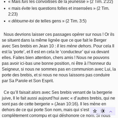
« Mais
fuis
les convoitises de la jeunesse » (2 Tim. 2:22)
« mais
évite
les questions folles et insensées » (2 Tim.
2:23)
«
détourne-toi
de telles gens » (2 Tim. 3:5)
Nous devrions laisser ces passages opérer sur nous ! Or ils
se situent dans la même lignée que ce que fait le Berger
avec Ses brebis en Jean 10 :
Il les mène dehors
. Pour cela Il
est la ‘porte’, et Il est en cela le ‘conducteur’ qui va devant
elles. Faites bien attention, chers amis ! Nous ne pouvons
pas avoir ici-bas une bonne position, ni être à l’honneur du
Seigneur, si nous ne sommes pas en communion avec Lui, la
porte des brebis, et si nous ne nous laissons pas conduire
par Sa Parole et Son Esprit.
Ce qu’Il faisait alors avec Ses brebis venant de la bergerie
juive, Il le fait aussi aujourd’hui avec « d’autres brebis, qui ne
sont pas de cette bergerie » (Jean 10:16). Il les mène en
dehors de ce qui porte Son nom, mais qui s’est
complètement corrompu et qui déshonore ce nom. Si nous