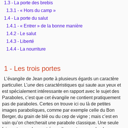
1.3 - La porte des brebis
Outils
Études et commentaires par passage
L'Évangile, le Salut
1.3.1 - « Hors du camp »
Édification
Sujets de A à Z
Sommaires
Paramètres
1.4 - La porte du salut
Versets Classés
Mort, résurrection
Commentaires journaliers
1.4.1 - « Entrer » de la bonne manière
Ouvrages de A à Z
Aperçus Livres de la Bible
1.4.2 - Le salut
Lecture Journalière
L'Église, l'Assemblée
COURS Bibliques - GUIDES de lecture
1.4.3 - Liberté
Auteurs de A à Z
Autres FAQ
1.4.4 - La nourriture
Prophétie
Pour débuter
Rechercher dans la Bible
Sanctification
1 - Les trois portes
Études et commentaires par passage
L’évangile de Jean porte à plusieurs égards un caractère
Vie pratique
particulier. L’
une
des caractéristiques qui saute aux yeux et
Dictionnaires bibliques
est spécialement intéressante en rapport avec le sujet des
Mariage, famille
Paraboles, c’est que cet évangile ne contient pratiquement
pas de paraboles. Certes on trouve ici ou là de petites
images paraboliques, comme par exemple celle du Bon
Sujets de A à Z
Berger, du grain de blé ou du cep de vigne ; mais c’est en
vain qu’on chercherait une parabole classique. Une seule