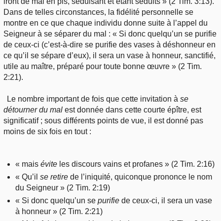
iront de mal en pis, séduisant et étant séduits » (2 Tim. 3:13).
Dans de telles circonstances, la fidélité personnelle se
montre en ce que chaque individu donne suite à l’appel du
Seigneur à se séparer du mal : « Si donc quelqu’un se purifie
de ceux-ci (c’est-à-dire se purifie des vases à déshonneur en
ce qu’il se sépare d’eux), il sera un vase à honneur, sanctifié,
utile au maître, préparé pour toute bonne œuvre » (2 Tim.
2:21).
Le nombre important de fois que cette invitation à
se
détourner du mal
est donnée dans cette courte épître, est
significatif ; sous différents points de vue, il est donné pas
moins de six fois en tout :
« mais
évite
les discours vains et profanes » (2 Tim. 2:16)
« Qu’il
se retire
de l’iniquité, quiconque prononce le nom
du Seigneur » (2 Tim. 2:19)
« Si donc quelqu’un se
purifie
de ceux-ci, il sera un vase
à honneur » (2 Tim. 2:21)