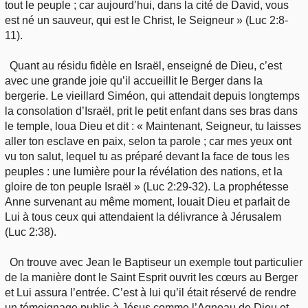
tout le peuple ; car aujourd’hui, dans la cité de David, vous
est né un sauveur, qui est le Christ, le Seigneur » (Luc 2:8-
11).
Quant au résidu fidèle en Israël, enseigné de Dieu, c’est
avec une grande joie qu’il accueillit le Berger dans la
bergerie. Le vieillard Siméon, qui attendait depuis longtemps
la consolation d’Israël, prit le petit enfant dans ses bras dans
le temple, loua Dieu et dit : « Maintenant, Seigneur, tu laisses
aller ton esclave en paix, selon ta parole ; car mes yeux ont
vu ton salut, lequel tu as préparé devant la face de tous les
peuples : une lumière pour la révélation des nations, et la
gloire de ton peuple Israël » (Luc 2:29-32). La prophétesse
Anne survenant au même moment, louait Dieu et parlait de
Lui à tous ceux qui attendaient la délivrance à Jérusalem
(Luc 2:38).
On trouve avec Jean le Baptiseur un exemple tout particulier
de la manière dont le Saint Esprit ouvrit les cœurs au Berger
et Lui assura l’entrée. C’est à lui qu’il était réservé de rendre
un témoignage public à Jésus comme l’Agneau de Dieu et