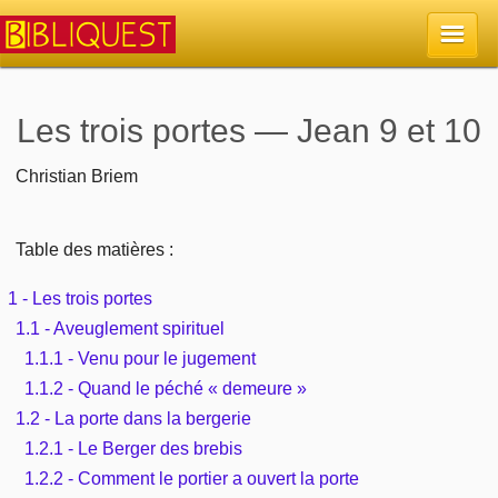
Accueil
Les trois portes — Jean 9 et 10
La Bible
Christian Briem
Retour à l'accueil
Sujets
Table des matières :
Quoi de neuf sur Bibliquest
Lisez la Bible
1 - Les trois portes
Commentaires
1.1 - Aveuglement spirituel
Sujets d'actualité
Écoutez la Bible
1.1.1 - Venu pour le jugement
Tous les sujets
Recherche
1.1.2 - Quand le péché « demeure »
Librairies, éditeurs
Rechercher (concordance)
Dieu
1.2 - La porte dans la bergerie
Études et commentaires par passage
En bref
1.2.1 - Le Berger des brebis
Autres sites chrétiens
Au sujet de la Bible
La Bible
1.2.2 - Comment le portier a ouvert la porte
Personnages bibliques
Rechercher dans le site