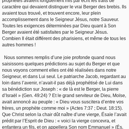
prophètes avaient longuement mis par écrit les traits de
caractère qui devaient distinguer le vrai Berger des brebis. Ils
avaient tous trouvé, et trouvent encore, leur plein
accomplissement dans le Seigneur Jésus, notre Sauveur.
Toutes les exigences déterminées par Dieu quant à Son
Berger avaient été satisfaites par le Seigneur Jésus.
Combien Il était différent des pharisiens, et même de tous les
autres hommes !
Nous sommes remplis d’une joie profonde quand nous
saisissons quelques prédictions au sujet du Berger et que
nous voyons comment elles ont été réalisées dans notre
Seigneur, et dans Lui seul. Le patriarche Jacob, regardant au
loin dans l’avenir, n’avait-il pas déjà prophétisé de Lui dans
sa bénédiction sur Joseph : « de là est le Berger, la pierre
d’Israël » (Gen. 49:24) ? Et le grand serviteur de Dieu, Moïse,
avait annoncé au peuple : « Dieu vous suscitera d’entre vos
frères, un prophète comme moi » (Actes 7:37 ; Deut. 18:15).
Que Christ selon la chair dût naître d’une vierge, Ésaïe l’avait
prédit par l’Esprit de Dieu : « voici la vierge concevra, et
enfantera un fils, et on appellera Son nom Emmanuel » (És.