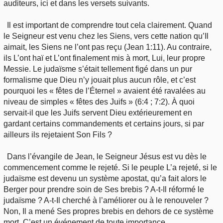
auditeurs, ici et dans les versets suivants.
Il est important de comprendre tout cela clairement. Quand
le Seigneur est venu chez les Siens, vers cette nation qu’Il
aimait, les Siens ne l’ont pas reçu (Jean 1:11). Au contraire,
ils L’ont haï et L’ont finalement mis à mort, Lui, leur propre
Messie. Le judaïsme s’était tellement figé dans un pur
formalisme que Dieu n’y jouait plus aucun rôle, et c’est
pourquoi les « fêtes de l’Éternel » avaient été ravalées au
niveau de simples « fêtes des Juifs » (6:4 ; 7:2). À quoi
servait-il que les Juifs servent Dieu extérieurement en
gardant certains commandements et certains jours, si par
ailleurs ils rejetaient Son Fils ?
Dans l’évangile de Jean, le Seigneur Jésus est vu dès le
commencement comme le rejeté. Si le peuple L’a rejeté, si le
judaïsme est devenu un système apostat, qu’a fait alors le
Berger pour prendre soin de Ses brebis ? A-t-Il réformé le
judaïsme ? A-t-Il cherché à l’améliorer ou à le renouveler ?
Non, Il a mené Ses propres brebis en dehors de ce système
mort. C’est un événement de toute importance.