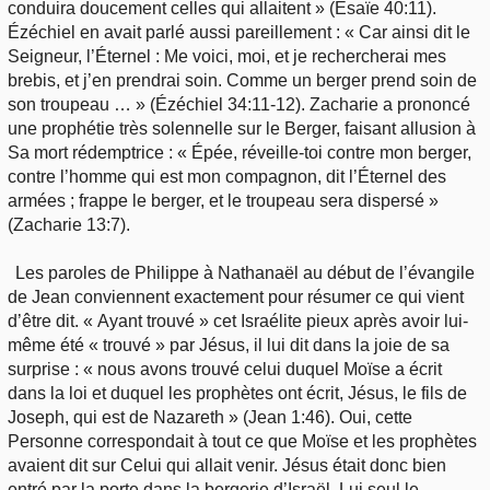
conduira doucement celles qui allaitent » (Ésaïe 40:11).
Ézéchiel en avait parlé aussi pareillement : « Car ainsi dit le
Seigneur, l’Éternel : Me voici, moi, et je rechercherai mes
brebis, et j’en prendrai soin. Comme un berger prend soin de
son troupeau … » (Ézéchiel 34:11-12). Zacharie a prononcé
une prophétie très solennelle sur le Berger, faisant allusion à
Sa mort rédemptrice : « Épée, réveille-toi contre mon berger,
contre l’homme qui est mon compagnon, dit l’Éternel des
armées ; frappe le berger, et le troupeau sera dispersé »
(Zacharie 13:7).
Les paroles de Philippe à Nathanaël au début de l’évangile
de Jean conviennent exactement pour résumer ce qui vient
d’être dit. « Ayant trouvé » cet Israélite pieux après avoir lui-
même été « trouvé » par Jésus, il lui dit dans la joie de sa
surprise : « nous avons trouvé celui duquel Moïse a écrit
dans la loi et duquel les prophètes ont écrit, Jésus, le fils de
Joseph, qui est de Nazareth » (Jean 1:46). Oui, cette
Personne correspondait à tout ce que Moïse et les prophètes
avaient dit sur Celui qui allait venir. Jésus était donc bien
entré par la porte dans la bergerie d’Israël. Lui seul le