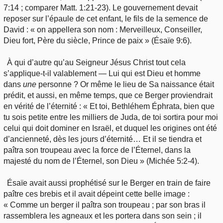
7:14 ; comparer Matt. 1:21-23). Le gouvernement devait
reposer sur l’épaule de cet enfant, le fils de la semence de
David : « on appellera son nom : Merveilleux, Conseiller,
Dieu fort, Père du siècle, Prince de paix » (Ésaïe 9:6).
À qui d’autre qu’au Seigneur Jésus Christ tout cela
s’applique-t-il valablement — Lui qui est Dieu et homme
dans
une
personne ? Or même le lieu de Sa naissance était
prédit, et aussi, en même temps, que ce Berger proviendrait
en vérité de l’éternité : « Et toi, Bethléhem Éphrata, bien que
tu sois petite entre les milliers de Juda, de toi sortira pour moi
celui qui doit dominer en Israël, et duquel les origines ont été
d’ancienneté, dès les jours d’éternité… Et il se tiendra et
paîtra son troupeau avec la force de l’Éternel, dans la
majesté du nom de l’Éternel, son Dieu » (Michée 5:2-4).
Ésaïe avait aussi prophétisé sur le Berger en train de faire
paître ces brebis et il avait dépeint cette belle image :
« Comme un berger il paîtra son troupeau ; par son bras il
rassemblera les agneaux et les portera dans son sein ; il