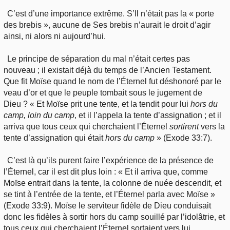
C’est d’une importance extrême. S’Il n’était pas la « porte
des brebis », aucune de Ses brebis n’aurait le droit d’agir
ainsi, ni alors ni aujourd’hui.
Le principe de séparation du mal n’était certes pas
nouveau ; il existait déjà du temps de l’Ancien Testament.
Que fit Moïse quand le nom de l’Éternel fut déshonoré par le
veau d’or et que le peuple tombait sous le jugement de
Dieu ? « Et Moïse prit une tente, et la tendit pour lui
hors du
camp, loin du camp
, et il l’appela la tente d’assignation ; et il
arriva que tous ceux qui cherchaient l’Éternel
sortirent
vers la
tente d’assignation qui était
hors du camp
» (Exode 33:7).
C’est là qu’ils purent faire l’expérience de la présence de
l’Éternel, car il est dit plus loin : « Et il arriva que, comme
Moïse entrait dans la tente, la colonne de nuée descendit, et
se tint à l’entrée de la tente, et l’Éternel parla avec Moïse »
(Exode 33:9). Moïse le serviteur fidèle de Dieu conduisait
donc les fidèles à sortir hors du camp souillé par l’idolâtrie, et
tous ceux qui cherchaient l’Éternel sortaient vers lui.