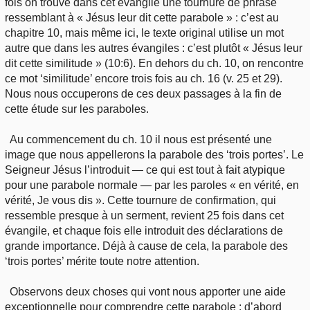
fois on trouve dans cet évangile une tournure de phrase
ressemblant à « Jésus leur dit cette parabole » : c’est au
chapitre 10, mais même ici, le texte original utilise un mot
autre que dans les autres évangiles : c’est plutôt « Jésus leur
dit cette similitude » (10:6). En dehors du ch. 10, on rencontre
ce mot ‘similitude’ encore trois fois au ch. 16 (v. 25 et 29).
Nous nous occuperons de ces deux passages à la fin de
cette étude sur les paraboles.
Au commencement du ch. 10 il nous est présenté une
image que nous appellerons la parabole des ‘trois portes’. Le
Seigneur Jésus l’introduit — ce qui est tout à fait atypique
pour une parabole normale — par les paroles « en vérité, en
vérité, Je vous dis ». Cette tournure de confirmation, qui
ressemble presque à un serment, revient 25 fois dans cet
évangile, et chaque fois elle introduit des déclarations de
grande importance. Déjà à cause de cela, la parabole des
‘trois portes’ mérite toute notre attention.
Observons deux choses qui vont nous apporter une aide
exceptionnelle pour comprendre cette parabole : d’abord