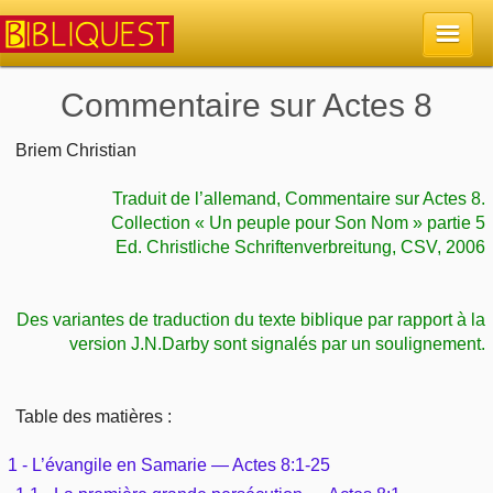
Commentaire sur Actes 8
Accueil
Briem Christian
La Bible
Traduit de l’allemand, Commentaire sur Actes 8.
Collection « Un peuple pour Son Nom » partie 5
Retour à l'accueil
Sujets
Ed. Christliche Schriftenverbreitung, CSV, 2006
Quoi de neuf sur Bibliquest
Lisez la Bible
Commentaires
Des variantes de traduction du texte biblique par rapport à la
Sujets d'actualité
version J.N.Darby sont signalés par un soulignement.
Écoutez la Bible
Tous les sujets
Recherche
Librairies, éditeurs
Rechercher (concordance)
Dieu
Table des matières :
Études et commentaires par passage
En bref
Autres sites chrétiens
Au sujet de la Bible
1 - L’évangile en Samarie — Actes 8:1-25
La Bible
Personnages bibliques
Rechercher dans le site