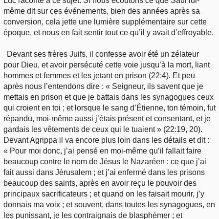
Luc raconte à ce sujet. Si nous écoutons ce que Saul lui-
même dit sur ces événements, bien des années après sa
conversion, cela jette une lumière supplémentaire sur cette
époque, et nous en fait sentir tout ce qu’il y avait d’effroyable.
Devant ses frères Juifs, il confesse avoir été un zélateur
pour Dieu, et avoir persécuté cette voie jusqu’à la mort, liant
hommes et femmes et les jetant en prison (22:4). Et peu
après nous l’entendons dire : « Seigneur, ils savent que je
mettais en prison et que je battais dans les synagogues ceux
qui croient en toi ; et lorsque le sang d’Étienne, ton témoin, fut
répandu, moi-même aussi j’étais présent et consentant, et je
gardais les vêtements de ceux qui le tuaient » (22:19, 20).
Devant Agrippa il va encore plus loin dans les détails et dit :
« Pour moi donc, j’ai pensé en moi-même qu’il fallait faire
beaucoup contre le nom de Jésus le Nazaréen : ce que j’ai
fait aussi dans Jérusalem ; et j’ai enfermé dans les prisons
beaucoup des saints, après en avoir reçu le pouvoir des
principaux sacrificateurs ; et quand on les faisait mourir, j’y
donnais ma voix ; et souvent, dans toutes les synagogues, en
les punissant, je les contraignais de blasphémer ; et