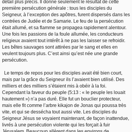
détail plus précis. Il donne seulement le résultat de cette
première persécution générale : tous les disciples du
Seigneur, à l’exception des apôtres, furent dispersés dans les
contrées de Judée et de Samarie. Le feu de la persécution
était allumé, et sa flamme se propagea rapidement alentour.
Une fois les passions de la foule allumée, les conducteurs
religieux avaient tout intérêt à ne pas les laisser se refroidir.
Les bêtes sauvages sont attirées par le sang et elles en
veulent toujours plus. C’est ainsi qu’est née une grande
persécution.
Le temps de repos pour les disciples avait été bien court,
mais par la grâce du Seigneur ils l’avaient bien utilisé. Des
milliers et des milliers s’étaient mis à obéir à la foi.
Cependant la faveur du peuple (5:13 : « le peuple les louait
hautement ») n’a pas duré. Elle fut un bouclier protecteur,
mais elle fit comme l’arbre kikajon de Jonas qui poussa très
vite, et qui se dessécha tout aussi vite. Les disciples du
Seigneur Jésus se voyaient maintenant, de façon inattendue,
livrés à une persécution violente qui les forçait à fuir
Jérusalem. Beaucoup allèrent dans les environs de