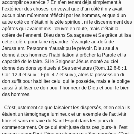
accomplir ce service ? En s’en tenant déjà simplement à
l’extérieur des choses, on voyait que d’un côté il n’y avait
aucun plan mûrement réfléchi par les hommes, et que d’un
autre coté ce n’était ni le zèle spirituel, ni le discernement des
apôtres qui avaient mis l’œuvre en route, mais c’était la
colère de l’ennemi. Dieu dans Sa sagesse et Sa grâce utilisa
cette colère pour faire répandre l’évangile au-delà de
Jérusalem. Personne n’aurait pu le prévoir. Dieu seul a
donné à ces hommes l’habilitation à prêcher la Parole et la
capacité de le faire. Si le Seigneur Jésus monté au ciel
donne des dons spirituels à Ses serviteurs (Rom. 12:6-8 ; 1
Cor. 12:4 et suiv. ; Éph. 4:7 et suiv.), alors la possession du
don suffit pour habiliter celui qui le possède, mais elle oblige
aussi à utiliser ce don pour l’honneur de Dieu et pour le bien
des hommes.
C’est justement ce que faisaient les dispersés, et en cela ils
étaient un témoignage lumineux et un exemple de l’activité
libre et sans entrave du Saint Esprit dans les jours du
commencement. Or ce qui était juste dans ces jours-là, l’est
encore aujourd’hui. Dieu ne change pas Ses pensées. C’est