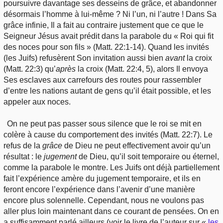
poursuivre davantage ses desseins de grâce, et abandonner
désormais l’homme à lui-même ? Ni l’un, ni l’autre ! Dans Sa
grâce infinie, Il a fait au contraire justement que ce que le
Seigneur Jésus avait prédit dans la parabole du « Roi qui fit
des noces pour son fils » (Matt. 22:1-14). Quand les invités
(les Juifs) refusèrent Son invitation aussi bien
avant
la croix
(Matt. 22:3) qu’
après
la croix (Matt. 22:4, 5), alors Il envoya
Ses esclaves aux carrefours des routes pour rassembler
d’entre les nations autant de gens qu’il était possible, et les
appeler aux noces.
On ne peut pas passer sous silence que le roi se mit en
colère à cause du comportement des invités (Matt. 22:7). Le
refus de la
grâce
de Dieu ne peut effectivement avoir qu’un
résultat : le
jugement
de Dieu, qu’il soit temporaire ou éternel,
comme la parabole le montre. Les Juifs ont déjà partiellement
fait l’expérience amère du jugement temporaire, et ils en
feront encore l’expérience dans l’avenir d’une manière
encore plus solennelle. Cependant, nous ne voulons pas
aller plus loin maintenant dans ce courant de pensées. On en
a suffisamment parlé ailleurs (voir le livre de l’auteur sur «
les