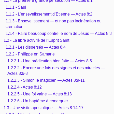
1.1 - La première grande persécution — Actes 8:1
Outils
Études et commentaires par passage
1.1.1 - Saul
L'Évangile, le Salut
Édification
Sujets de A à Z
1.1.2 - L’ensevelissement d’Étienne — Actes 8:2
Sommaires
Paramètres
Versets Classés
Mort, résurrection
1.1.3 - Ensevelissement — et non pas incinération ou
Commentaires journaliers
Ouvrages de A à Z
crémation
Aperçus Livres de la Bible
Lecture Journalière
1.1.4 - Faire beaucoup contre le nom de Jésus — Actes 8:3
L'Église, l'Assemblée
COURS Bibliques - GUIDES de lecture
Auteurs de A à Z
1.2 - La libre activité de l’Esprit Saint
Autres FAQ
Prophétie
1.2.1 - Les dispersés — Actes 8:4
Pour débuter
Rechercher dans la Bible
1.2.2 - Philippe en Samarie
Sanctification
1.2.2.1 - Une prédication bien faite — Actes 8:5
Études et commentaires par passage
1.2.2.2 - Encore une fois des signes et des miracles —
Vie pratique
Actes 8:6-8
Dictionnaires bibliques
1.2.2.3 - Simon le magicien — Actes 8:9-11
Mariage, famille
1.2.2.4 - Actes 8:12
1.2.2.5 - Une foi vaine — Actes 8:13
Sujets de A à Z
1.2.2.6 - Un baptême à remarquer
1.3 - Une visite apostolique — Actes 8:14-17