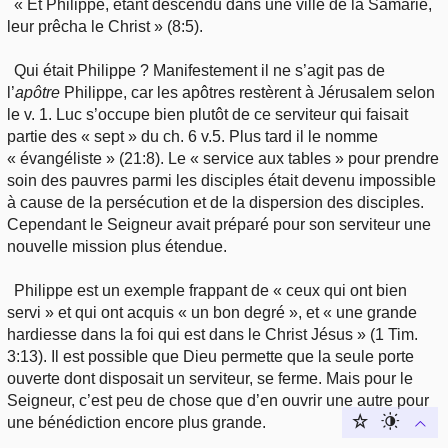
« Et Philippe, étant descendu dans une ville de la Samarie,
leur prêcha le Christ » (8:5).
Qui était Philippe ? Manifestement il ne s’agit pas de
l’
apôtre
Philippe, car les apôtres restèrent à Jérusalem selon
le v. 1. Luc s’occupe bien plutôt de ce serviteur qui faisait
partie des « sept » du ch. 6 v.5. Plus tard il le nomme
« évangéliste » (21:8). Le « service aux tables » pour prendre
soin des pauvres parmi les disciples était devenu impossible
à cause de la persécution et de la dispersion des disciples.
Cependant le Seigneur avait préparé pour son serviteur une
nouvelle mission plus étendue.
Philippe est un exemple frappant de « ceux qui ont bien
servi » et qui ont acquis « un bon degré », et « une grande
hardiesse dans la foi qui est dans le Christ Jésus » (1 Tim.
3:13). Il est possible que Dieu permette que la seule porte
ouverte dont disposait un serviteur, se ferme. Mais pour le
Seigneur, c’est peu de chose que d’en ouvrir une autre pour
une bénédiction encore plus grande.