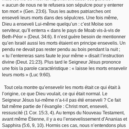
« aucun de nous ne te refusera son sépulcre pour y enterrer
ton mort » (Gen. 23:6). Tous les autres patriarches ont
enseveli leurs morts dans des sépulcres. Une fois même,
Dieu a enseveli Lui-même quelqu’un : c’est Moïse son
serviteur, qu’Il enterra « dans le pays de Moab vis-à-vis de
Beth-Péor » (Deut. 34:6). Il n’est guère besoin de mentionner
qu’en Israël aussi les morts étaient en principe ensevelis. Un
pendu ne devait pas rester pendu au bois pendant la nuit ;
« tu l’enterreras sans faute le jour même » disait l’instruction
divine (Deut. 21:23). Plus tard le Seigneur Jésus prononce
une fois la parole caractéristique : « laisse les morts ensevelir
leurs morts » (Luc 9:60).
Tout cela montre qu’ensevelir les morts était ce qui était à
l’origine, ce que Dieu voulait, ce qui était normal. Le
Seigneur Jésus lui-même n’a-t-il pas été enseveli ? Ce fait
fait même partie de l’évangile : Christ mort, enseveli,
ressuscité (1 Cor. 15:3, 4). Au temps du Nouveau Testament,
avant même Étienne, il y a eu l’ensevelissement d’Ananias et
Sapphira (5:6, 9, 10). Hormis ces cas, nous n’entendons plus