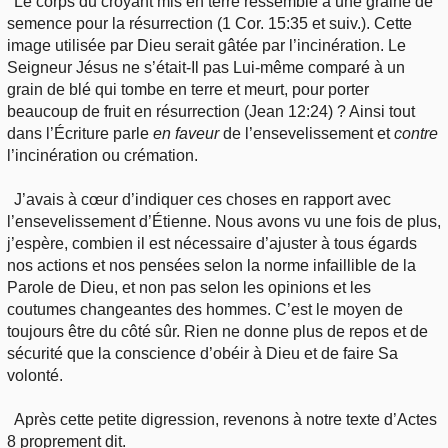
Le corps du croyant mis en terre ressemble à une graine de
semence pour la résurrection (1 Cor. 15:35 et suiv.). Cette
image utilisée par Dieu serait gâtée par l’incinération. Le
Seigneur Jésus ne s’était-Il pas Lui-même comparé à un
grain de blé qui tombe en terre et meurt, pour porter
beaucoup de fruit en résurrection (Jean 12:24) ? Ainsi tout
dans l’Écriture parle
en faveur
de l’ensevelissement et
contre
l’incinération ou crémation.
J’avais à cœur d’indiquer ces choses en rapport avec
l’ensevelissement d’Étienne. Nous avons vu une fois de plus,
j’espère, combien il est nécessaire d’ajuster à tous égards
nos actions et nos pensées selon la norme infaillible de la
Parole de Dieu, et non pas selon les opinions et les
coutumes changeantes des hommes. C’est le moyen de
toujours être du côté sûr. Rien ne donne plus de repos et de
sécurité que la conscience d’obéir à Dieu et de faire Sa
volonté.
Après cette petite digression, revenons à notre texte d’Actes
8 proprement dit.