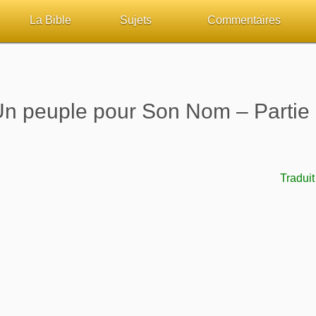
La Bible
Sujets
Commentaires
ueil
Lisez la Bible
Tous les sujets
Études et commentaires 
sur Bibliquest
Écoutez la Bible
Dieu
Personnages bibliques
n peuple pour Son Nom – Partie
lité
Rechercher (concordance)
La Bible
Édification
iteurs
Au sujet de la Bible
L'Évangile, le Salut
Commentaires journalier
Tradui
chrétiens
Études et commentaires par passage
Mort, résurrection
COURS Bibliques - GUID
Versets Classés
L'Église, l'Assemblée
Pour débuter
Lecture Journalière
Prophétie
Sanctification