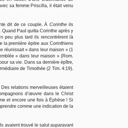
avec sa femme Priscilla, il était venu
nte dit de ce couple. À
Corinthe
ils
ur. Quand Paul quitta Corinthe après y
 peu plus tard ils rencontrèrent là
e la première épitre aux Corinthiens
se réunissait « dans leur maison » (1
emblée « dans leur maison » (Rom.
our sa vie. Dans sa dernière épître,
termédiaire de Timothée (2 Tim. 4:19).
 Des relations merveilleuses étaient
compagnons d’œuvre dans le Christ
me et encore une fois à Éphèse ! Si
omprendre comme une indication de la
’ils avaient trouvé le salut auparavant