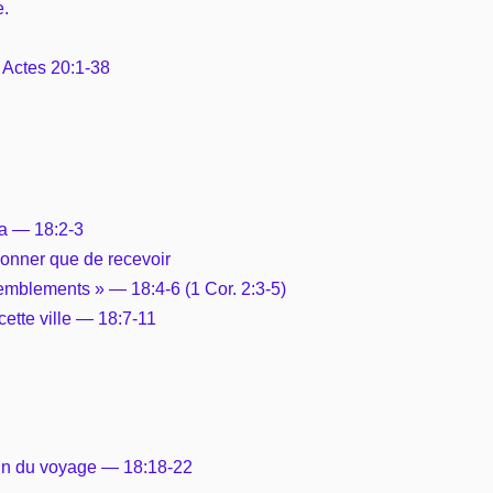
e.
Vie pratique
— Actes 20:1-38
Mariage, famille
Sujets de A à Z
lla — 18:2-3
 donner que de recevoir
emblements » — 18:4-6 (1 Cor. 2:3-5)
cette ville — 18:7-11
 fin du voyage — 18:18-22