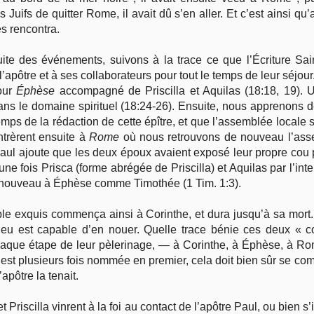
Juifs de quitter Rome, il avait dû s’en aller. Et c’est ainsi qu’
es rencontra.
ite des événements, suivons à la trace ce que l’Écriture Sai
l’apôtre et à ses collaborateurs pour tout le temps de leur séjo
pour
Éphèse
accompagné de Priscilla et Aquilas (18:18, 19). Un
dans le domaine spirituel (18:24-26). Ensuite, nous apprenons d
mps de la rédaction de cette épître, et que l’assemblée locale 
ntrèrent ensuite à
Rome
où nous retrouvons de nouveau l’ass
aul ajoute que les deux époux avaient exposé leur propre cou p
une fois Prisca (forme abrégée de Priscilla) et Aquilas par l’in
e nouveau à Éphèse comme Timothée (1 Tim. 1:3).
ple exquis commença ainsi à Corinthe, et dura jusqu’à sa mort.
eu est capable d’en nouer. Quelle trace bénie ces deux « 
haque étape de leur pèlerinage, — à Corinthe, à Éphèse, à Ro
a est plusieurs fois nommée en premier, cela doit bien sûr se c
’apôtre la tenait.
t Priscilla vinrent à la foi au contact de l’apôtre Paul, ou bien s