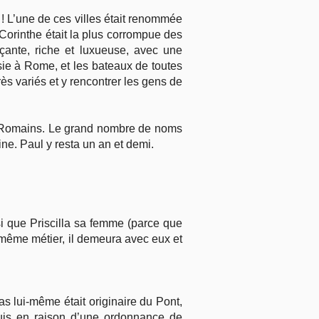
 ! L’une de ces villes était renommée
Corinthe était la plus corrompue des
çante, riche et luxueuse, avec une
sie à Rome, et les bateaux de toutes
rès variés et y rencontrer les gens de
aux Romains. Le grand nombre de noms
ine. Paul y resta un an et demi.
si que Priscilla sa femme (parce que
u même métier, il demeura avec eux et
las lui-même était originaire du Pont,
puis en raison d’une ordonnance de