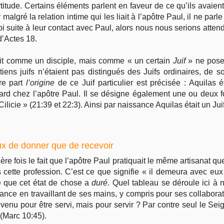
titude. Certains éléments parlent en faveur de ce qu’ils avaien
Car malgré la relation intime qui les liait à l’apôtre Paul, il ne 
 foi suite à leur contact avec Paul, alors nous nous serions atte
d’Actes 18.
crit comme un disciple, mais comme « un certain
Juif
» ne pose 
ns juifs n’étaient pas distingués des Juifs ordinaires, de so
re part
l’origine
de ce Juif particulier est précisée : Aquilas 
rd chez l’apôtre Paul. Il se désigne également une ou deux fo
ilicie » (21:39 et 22:3). Ainsi par naissance Aquilas était un Jui
eux de donner que de recevoir
e fois le fait que l’apôtre Paul pratiquait le même artisanat que
ans cette profession. C’est ce que signifie « il demeura avec eu
re que cet état de chose a
duré
. Quel tableau se déroule ici à 
nce en travaillant de ses mains, y compris pour ses collaborate
as venu pour être servi, mais pour servir ? Par contre seul le Se
(Marc 10:45).