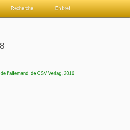
Recherche
En bref
par passage
Rechercher dans le site
Sommaires
Sujets de A à Z
Aperçus Livres de la Bible
 8
Ouvrages de A à Z
Autres FAQ
s
Auteurs de A à Z
t de l’allemand, de CSV Verlag, 2016
ES de lecture
Rechercher dans la Bible
Études et commentaires par passage
Dictionnaires bibliques