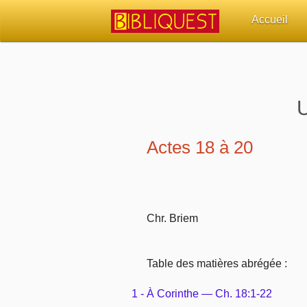
Accueil
Retour à l'acc
Quoi de neuf 
U
Sujets d'actua
Actes 18 à 20
Librairies, éd
Autres sites 
Chr. Briem
Outils
Table des matières abrégée :
Paramètres
1 - À Corinthe — Ch. 18:1-22