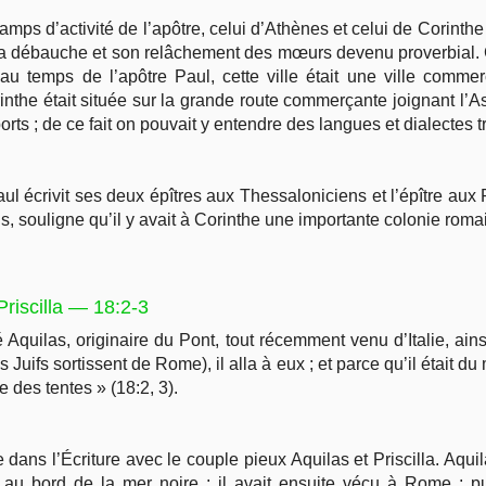
mps d’activité de l’apôtre, celui d’Athènes et celui de Corinthe
 sa débauche et son relâchement des mœurs devenu proverbial. 
u temps de l’apôtre Paul, cette ville était une ville commer
nthe était située sur la grande route commerçante joignant l’A
rts ; de ce fait on pouvait y entendre des langues et dialectes t
aul écrivit ses deux épîtres aux Thessaloniciens et l’épître 
ins, souligne qu’il y avait à Corinthe une importante colonie roma
Priscilla — 18:2-3
 Aquilas, originaire du Pont, tout récemment venu d’Italie, ain
uifs sortissent de Rome), il alla à eux ; et parce qu’il était d
ire des tentes » (18:2, 3).
e dans l’Écriture avec le couple pieux Aquilas et Priscilla. Aqui
 au bord de la mer noire ; il avait ensuite vécu à Rome ; 