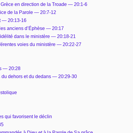
a Grèce en direction de la Troade — 20:1-6
rvice de la Parole — 20:7-12
et — 20:13-16
t les anciens d’Éphèse — 20:17
a fidélité dans le ministère — 20:18-21
ifférentes voies du ministère — 20:22-27
ts — 20:28
s du dehors et du dedans — 20:29-30
stolique
s qui favorisent le déclin
35
ommandés à Dieu et à la Parole de Sa grâce