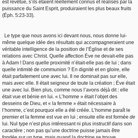
est revêtue, s’ils étaient réellement connus et réalisés par la
puissance du Saint Esprit, produiraient les plus beaux fruits
(Éph. 5:23-33).
Le type que nous avons ici devant nous, nous donne lui-
même quelque idée des résultats qui accompagneraient une
véritable intelligence de la position de l’Église et de ses
relations avec Christ. Quelle affection Ève ne devait-elle pas
à Adam ! Dans quelle proximité n’était-elle pas de lui ; dans
quelle intimité de communion ? En dignité et en gloire, elle
était parfaitement une avec lui. Il ne dominait pas
sur
elle,
mais
avec
elle. Il était seigneur de toute la création ; Ève était
une avec lui. Bien plus, comme nous l’avons déjà dit : elle
était vue et bénie
en
lui. « L’homme » était l’objet des
desseins de Dieu, et « la femme » était nécessaire à
l’homme, c’est pourquoi elle a été créée. L’homme paraît le
premier et la femme est vue en lui ; ensuite elle est formée
de
lui. Nul type n’est plus intéressant ni plus instructif dans son
caractère ; non pas qu’une doctrine puisse jamais être
fondée sur un type, mais quand la doctrine se trouve