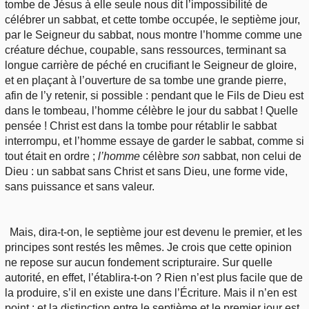
tombe de Jésus à elle seule nous dit l’impossibilité de
célébrer un sabbat, et cette tombe occupée, le septième jour,
par le Seigneur du sabbat, nous montre l’homme comme une
créature déchue, coupable, sans ressources, terminant sa
longue carrière de péché en crucifiant le Seigneur de gloire,
et en plaçant à l’ouverture de sa tombe une grande pierre,
afin de l’y retenir, si possible : pendant que le Fils de Dieu est
dans le tombeau, l’homme célèbre le jour du sabbat ! Quelle
pensée ! Christ est dans la tombe pour rétablir le sabbat
interrompu, et l’homme essaye de garder le sabbat, comme si
tout était en ordre ;
l’homme
célèbre
son
sabbat, non celui de
Dieu : un sabbat sans Christ et sans Dieu, une forme vide,
sans puissance et sans valeur.
Mais, dira-t-on, le septième jour est devenu le premier, et les
principes sont restés les mêmes. Je crois que cette opinion
ne repose sur aucun fondement scripturaire. Sur quelle
autorité, en effet, l’établira-t-on ? Rien n’est plus facile que de
la produire, s’il en existe une dans l’Écriture. Mais il n’en est
point : et la distinction entre le septième et le premier jour est,