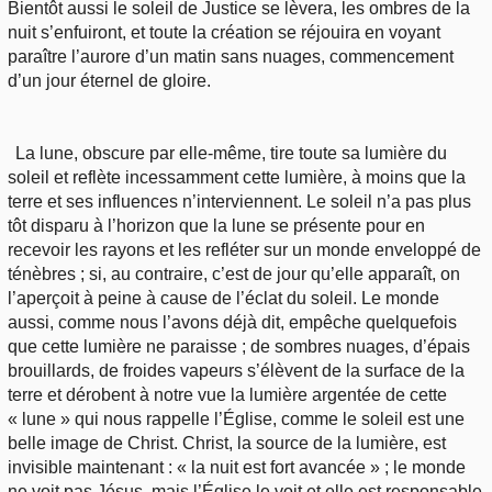
Bientôt aussi le soleil de Justice se lèvera, les ombres de la
nuit s’enfuiront, et toute la création se réjouira en voyant
paraître l’aurore d’un matin sans nuages, commencement
d’un jour éternel de gloire.
La lune, obscure par elle-même, tire toute sa lumière du
soleil et reflète incessamment cette lumière, à moins que la
terre et ses influences n’interviennent. Le soleil n’a pas plus
tôt disparu à l’horizon que la lune se présente pour en
recevoir les rayons et les refléter sur un monde enveloppé de
ténèbres ; si, au contraire, c’est de jour qu’elle apparaît, on
l’aperçoit à peine à cause de l’éclat du soleil. Le monde
aussi, comme nous l’avons déjà dit, empêche quelquefois
que cette lumière ne paraisse ; de sombres nuages, d’épais
brouillards, de froides vapeurs s’élèvent de la surface de la
terre et dérobent à notre vue la lumière argentée de cette
« lune » qui nous rappelle l’Église, comme le soleil est une
belle image de Christ. Christ, la source de la lumière, est
invisible maintenant : « la nuit est fort avancée » ; le monde
ne voit pas Jésus, mais l’Église le voit et elle est responsable