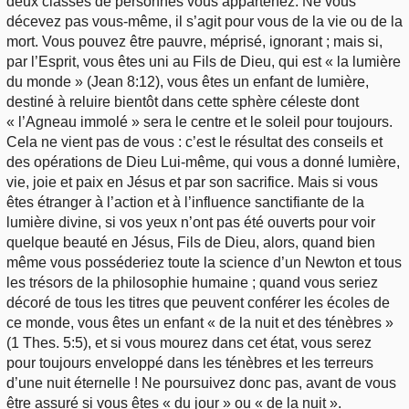
deux classes de personnes vous appartenez. Ne vous
décevez pas vous-même, il s’agit pour vous de la vie ou de la
mort. Vous pouvez être pauvre, méprisé, ignorant ; mais si,
par l’Esprit, vous êtes uni au Fils de Dieu, qui est « la lumière
du monde » (Jean 8:12), vous êtes un enfant de lumière,
destiné à reluire bientôt dans cette sphère céleste dont
« l’Agneau immolé » sera le centre et le soleil pour toujours.
Cela ne vient pas de vous : c’est le résultat des conseils et
des opérations de Dieu Lui-même, qui vous a donné lumière,
vie, joie et paix en Jésus et par son sacrifice. Mais si vous
êtes étranger à l’action et à l’influence sanctifiante de la
lumière divine, si vos yeux n’ont pas été ouverts pour voir
quelque beauté en Jésus, Fils de Dieu, alors, quand bien
même vous posséderiez toute la science d’un Newton et tous
les trésors de la philosophie humaine ; quand vous seriez
décoré de tous les titres que peuvent conférer les écoles de
ce monde, vous êtes un enfant « de la nuit et des ténèbres »
(1 Thes. 5:5), et si vous mourez dans cet état, vous serez
pour toujours enveloppé dans les ténèbres et les terreurs
d’une nuit éternelle ! Ne poursuivez donc pas, avant de vous
être assuré si vous êtes « du jour » ou « de la nuit ».