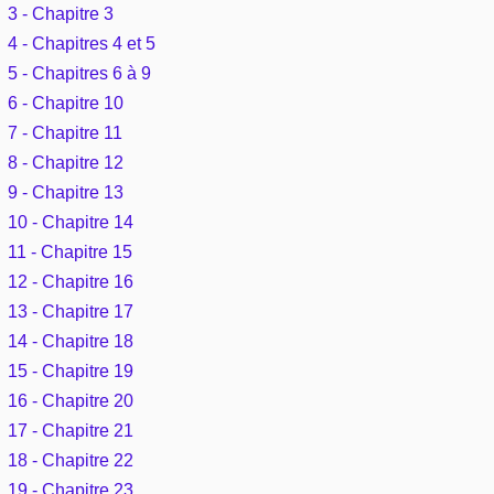
Outils
3 - Chapitre 3
Études et commentaires par passage
L'Évangile, le Salut
Édification
4 - Chapitres 4 et 5
Sujets de A à Z
Sommaires
Paramètres
5 - Chapitres 6 à 9
Versets Classés
Mort, résurrection
Commentaires journaliers
6 - Chapitre 10
Ouvrages de A à Z
Aperçus Livres de la Bible
7 - Chapitre 11
Lecture Journalière
L'Église, l'Assemblée
COURS Bibliques - GUIDES de lecture
8 - Chapitre 12
Auteurs de A à Z
Autres FAQ
9 - Chapitre 13
Prophétie
Pour débuter
Rechercher dans la Bible
10 - Chapitre 14
11 - Chapitre 15
Sanctification
Études et commentaires par passage
12 - Chapitre 16
13 - Chapitre 17
Vie pratique
Dictionnaires bibliques
14 - Chapitre 18
Mariage, famille
15 - Chapitre 19
16 - Chapitre 20
Sujets de A à Z
17 - Chapitre 21
18 - Chapitre 22
19 - Chapitre 23