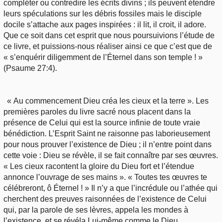
compléter ou contredire les écrits divins ; ils peuvent étendre
leurs spéculations sur les débris fossiles mais le disciple
docile s’attache aux pages inspirées : il lit, il croit, il adore.
Que ce soit dans cet esprit que nous poursuivions l’étude de
ce livre, et puissions-nous réaliser ainsi ce que c’est que de
« s’enquérir diligemment de l’Éternel dans son temple ! »
(Psaume 27:4).
« Au commencement Dieu créa les cieux et la terre ». Les
premières paroles du livre sacré nous placent dans la
présence de Celui qui est la source infinie de toute vraie
bénédiction. L’Esprit Saint ne raisonne pas laborieusement
pour nous prouver l’existence de Dieu ; il n’entre point dans
cette voie : Dieu se révèle, il se fait connaître par ses œuvres.
« Les cieux racontent la gloire du Dieu fort et l’étendue
annonce l’ouvrage de ses mains ». « Toutes tes œuvres te
célébreront, ô Éternel ! » Il n’y a que l’incrédule ou l’athée qui
cherchent des preuves raisonnées de l’existence de Celui
qui, par la parole de ses lèvres, appela les mondes à
l’existence, et se révéla Lui-même comme le Dieu