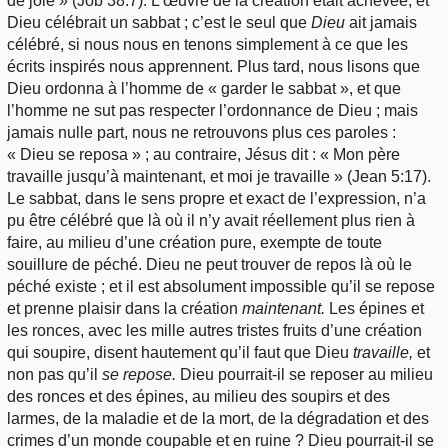
de joie » (Job 38:7). L’œuvre de la création était achevée, et
Dieu célébrait un sabbat ; c’est le seul que
Dieu
ait jamais
célébré, si nous nous en tenons simplement à ce que les
écrits inspirés nous apprennent. Plus tard, nous lisons que
Dieu ordonna à l’homme de « garder le sabbat », et que
l’homme ne sut pas respecter l’ordonnance de Dieu ; mais
jamais nulle part, nous ne retrouvons plus ces paroles :
« Dieu se reposa » ; au contraire, Jésus dit : « Mon père
travaille jusqu’à maintenant, et moi je travaille » (Jean 5:17).
Le sabbat, dans le sens propre et exact de l’expression, n’a
pu être célébré que là où il n’y avait réellement plus rien à
faire, au milieu d’une création pure, exempte de toute
souillure de péché. Dieu ne peut trouver de repos là où le
péché existe ; et il est absolument impossible qu’il se repose
et prenne plaisir dans la création
maintenant.
Les épines et
les ronces, avec les mille autres tristes fruits d’une création
qui soupire, disent hautement qu’il faut que Dieu
travaille,
et
non pas qu’il
se repose.
Dieu pourrait-il se reposer au milieu
des ronces et des épines, au milieu des soupirs et des
larmes, de la maladie et de la mort, de la dégradation et des
crimes d’un monde coupable et en ruine ? Dieu pourrait-il se