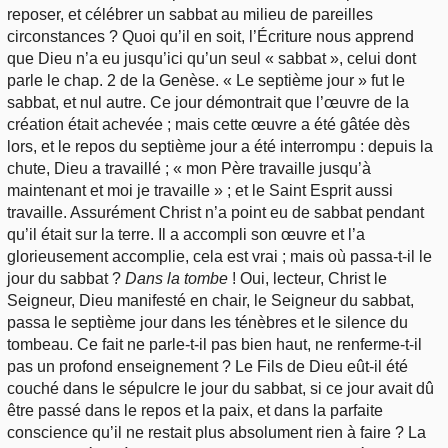
reposer, et célébrer un sabbat au milieu de pareilles
circonstances ? Quoi qu’il en soit, l’Écriture nous apprend
que Dieu n’a eu jusqu’ici qu’un seul « sabbat », celui dont
parle le chap. 2 de la Genèse. « Le septième jour » fut le
sabbat, et nul autre. Ce jour démontrait que l’œuvre de la
création était achevée ; mais cette œuvre a été gâtée dès
lors, et le repos du septième jour a été interrompu : depuis la
chute, Dieu a travaillé ; « mon Père travaille jusqu’à
maintenant et moi je travaille » ; et le Saint Esprit aussi
travaille. Assurément Christ n’a point eu de sabbat pendant
qu’il était sur la terre. Il a accompli son œuvre et l’a
glorieusement accomplie, cela est vrai ; mais où passa-t-il le
jour du sabbat ?
Dans la tombe
! Oui, lecteur, Christ le
Seigneur, Dieu manifesté en chair, le Seigneur du sabbat,
passa le septième jour dans les ténèbres et le silence du
tombeau. Ce fait ne parle-t-il pas bien haut, ne renferme-t-il
pas un profond enseignement ? Le Fils de Dieu eût-il été
couché dans le sépulcre le jour du sabbat, si ce jour avait dû
être passé dans le repos et la paix, et dans la parfaite
conscience qu’il ne restait plus absolument rien à faire ? La