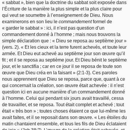
« sabbat », bien que la doctrine du sabbat soit exposée dans
l’Écriture de la manière la plus simple et la plus claire pour
qui veut se soumettre à l’enseignement de Dieu. Nous
examinerons en son lieu le
commandement
formel de
« garder le sabbat » : ici, il n’est pas question d’un
commandement donné à l’homme ; mais nous trouvons la
simple déclaration que : « Dieu se reposa au septième jour »
(vers. 2). « Et les cieux et la terre furent achevés, et toute leur
armée. Et Dieu eut achevé au septième jour son œuvre qu’il
fit ; et il se reposa au septième jour. Et Dieu bénit le septième
jour, et le sanctifia ; car en ce jour il se reposa de toute son
œuvre que Dieu créa en la faisant » (2:1-3). Ces paroles
nous apprennent que Dieu se reposa, parce que, quant à ce
qui concernait la
création
, son œuvre était achevée : il n’est
question ici en aucune manière d’un commandement donné
à l’homme. Celui qui pendant six jours avait travaillé, cessa
de travailler, et se reposa. Tout était complet et achevé ; tout
était « très bon » ; toutes choses étaient ce que lui-même les
avait faites, et il se reposait dans son œuvre. « Les étoiles du
matin chantaient ensemble, et tous les fils de Dieu éclataient