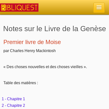
Accueil
Notes sur le Livre de la Genèse
La Bible
Premier livre de Moise
Retour à l'accueil
par Charles Henry Mackintosh
Sujets
Quoi de neuf sur Bibliquest
Lisez la Bible
Commentaires
« Des choses nouvelles et des choses vieilles ».
Sujets d'actualité
Écoutez la Bible
Tous les sujets
Recherche
Table des matières :
Librairies, éditeurs
Rechercher (concordance)
Dieu
Études et commentaires par passage
En bref
1 - Chapitre 1
Autres sites chrétiens
Au sujet de la Bible
La Bible
2 - Chapitre 2
Personnages bibliques
Rechercher dans le site