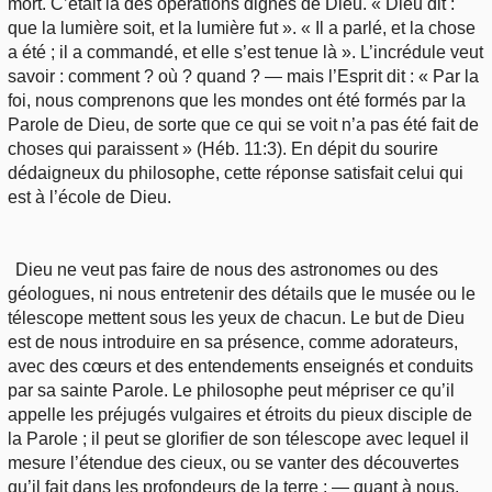
mort. C’était là des opérations dignes de Dieu. « Dieu dit :
que la lumière soit, et la lumière fut ». « Il a parlé, et la chose
a été ; il a commandé, et elle s’est tenue là ». L’incrédule veut
savoir : comment ? où ? quand ? — mais l’Esprit dit : « Par la
foi, nous comprenons que les mondes ont été formés par la
Parole de Dieu, de sorte que ce qui se voit n’a pas été fait de
choses qui paraissent » (Héb. 11:3). En dépit du sourire
dédaigneux du philosophe, cette réponse satisfait celui qui
est à l’école de Dieu.
Dieu ne veut pas faire de nous des astronomes ou des
géologues, ni nous entretenir des détails que le musée ou le
télescope mettent sous les yeux de chacun. Le but de Dieu
est de nous introduire en sa présence, comme adorateurs,
avec des cœurs et des entendements enseignés et conduits
par sa sainte Parole. Le philosophe peut mépriser ce qu’il
appelle les préjugés vulgaires et étroits du pieux disciple de
la Parole ; il peut se glorifier de son télescope avec lequel il
mesure l’étendue des cieux, ou se vanter des découvertes
qu’il fait dans les profondeurs de la terre ; — quant à nous,