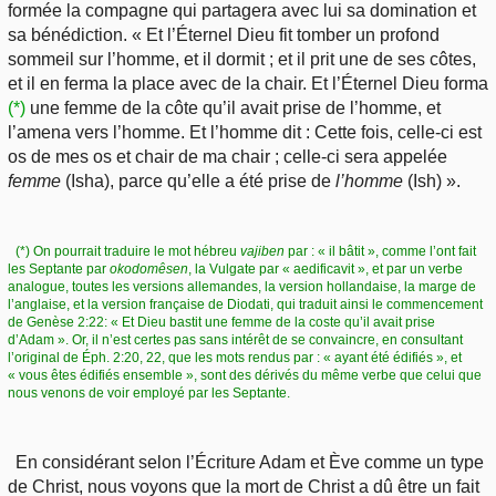
formée la compagne qui partagera avec lui sa domination et
sa bénédiction. « Et l’Éternel Dieu fit tomber un profond
sommeil sur l’homme, et il dormit ; et il prit une de ses côtes,
et il en ferma la place avec de la chair. Et l’Éternel Dieu forma
(*)
une femme de la côte qu’il avait prise de l’homme, et
l’amena vers l’homme. Et l’homme dit : Cette fois, celle-ci est
os de mes os et chair de ma chair ; celle-ci sera appelée
femme
(Isha), parce qu’elle a été prise de
l’homme
(Ish) ».
(*) On pourrait traduire le mot hébreu
vajiben
par : « il bâtit », comme l’ont fait
les Septante par
okodomêsen
, la Vulgate par « aedificavit », et par un verbe
analogue, toutes les versions allemandes, la version hollandaise, la marge de
l’anglaise, et la version française de Diodati, qui traduit ainsi le commencement
de Genèse 2:22: « Et Dieu bastit une femme de la coste qu’il avait prise
d’Adam ». Or, il n’est certes pas sans intérêt de se convaincre, en consultant
l’original de Éph. 2:20, 22, que les mots rendus par : « ayant été édifiés », et
« vous êtes édifiés ensemble », sont des dérivés du même verbe que celui que
nous venons de voir employé par les Septante.
En considérant selon l’Écriture Adam et Ève comme un type
de Christ, nous voyons que la mort de Christ a dû être un fait