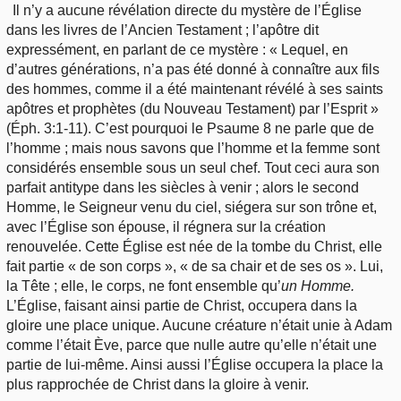
Il n’y a aucune révélation directe du mystère de l’Église
dans les livres de l’Ancien Testament ; l’apôtre dit
expressément, en parlant de ce mystère : « Lequel, en
d’autres générations, n’a pas été donné à connaître aux fils
des hommes, comme il a été maintenant révélé à ses saints
apôtres et prophètes (du Nouveau Testament) par l’Esprit »
(Éph. 3:1-11). C’est pourquoi le Psaume 8 ne parle que de
l’homme ; mais nous savons que l’homme et la femme sont
considérés ensemble sous un seul chef. Tout ceci aura son
parfait antitype dans les siècles à venir ; alors le second
Homme, le Seigneur venu du ciel, siégera sur son trône et,
avec l’Église son épouse, il régnera sur la création
renouvelée. Cette Église est née de la tombe du Christ, elle
fait partie « de son corps », « de sa chair et de ses os ». Lui,
la Tête ; elle, le corps, ne font ensemble qu’
un Homme.
L’Église, faisant ainsi partie de Christ, occupera dans la
gloire une place unique. Aucune créature n’était unie à Adam
comme l’était Ève, parce que nulle autre qu’elle n’était une
partie de lui-même. Ainsi aussi l’Église occupera la place la
plus rapprochée de Christ dans la gloire à venir.