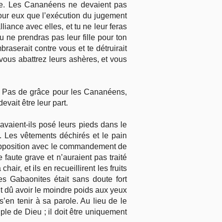
re. Les Cananéens ne devaient pas
 pour eux que l’exécution du jugement
liance avec elles, et tu ne leur feras
tu ne prendras pas leur fille pour ton
embraserait contre vous et te détruirait
t vous abattrez leurs ashères, et vous
es. Pas de grâce pour les Cananéens,
vait être leur part.
avaient-ils posé leurs pieds dans le
. Les vêtements déchirés et le pain
e opposition avec le commandement de
 faute grave et n’auraient pas traité
air, et ils en recueillirent les fruits
es Gabaonites était sans doute fort
ait dû avoir le moindre poids aux yeux
’en tenir à sa parole. Au lieu de le
uple de Dieu ; il doit être uniquement