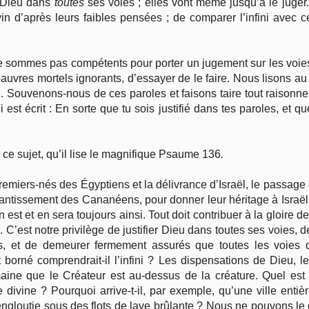
t Dieu dans
toutes
ses voies ; elles vont même jusqu’à le juger
n d’après leurs faibles pensées ; de comparer l’infini avec ce
e sommes pas compétents pour porter un jugement sur les voies
uvres mortels ignorants, d’essayer de le faire. Nous lisons au
». Souvenons-nous de ces paroles et faisons taire tout raisonn
est écrit : En sorte que tu sois justifié dans tes paroles, et 
ur ce sujet, qu’il lise le magnifique Psaume 136
.
emiers-nés des Égyptiens et la délivrance d’Israël, le passage 
antissement des Cananéens, pour donner leur héritage à Israël,
 en est et en sera toujours ainsi. Tout doit contribuer à la gloire 
 C’est notre privilège de justifier Dieu dans toutes ses voies, d
, et de demeurer fermement assurés que toutes les voies 
 borné comprendrait-il l’infini ? Les dispensations de Dieu, 
ine que le Créateur est au-dessus de la créature. Quel est 
 divine ? Pourquoi arrive-t-il, par exemple, qu’une ville ent
ngloutie sous des flots de lave brûlante ? Nous ne pouvons le d