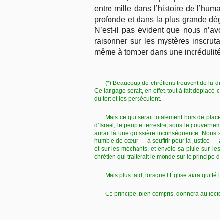
entre mille dans l’histoire de l’hum
profonde et dans la plus grande dé
N’est-il pas évident que nous n’av
raisonner sur les mystères inscru
même à tomber dans une incrédulité 
(*) Beaucoup de chrétiens trouvent de la d
Ce langage serait, en effet, tout à fait déplacé 
du tort et les persécutent.
Mais ce qui serait totalement hors de place
d’Israël, le peuple terrestre, sous le gouvern
aurait là une grossière inconséquence. Nous 
humble de cœur — à souffrir pour la justice — à
et sur les méchants, et envoie sa pluie sur les
chrétien qui traiterait le monde sur le principe
Mais plus tard, lorsque l’Église aura quitté 
Ce principe, bien compris, donnera au lect