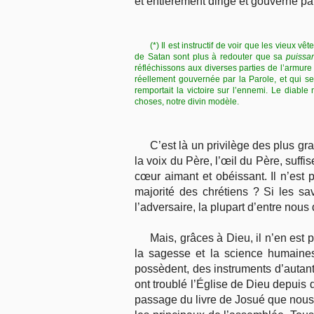
et entièrement dirigé et gouverné pa
(*) Il est instructif de voir que les vieux
de Satan sont plus à redouter que sa
puissa
réfléchissons aux diverses parties de l’armur
réellement gouvernée par la Parole, et qui se
remportait la victoire sur l’ennemi. Le diabl
choses, notre divin modèle.
C’est là un privilège des plus gr
la voix du Père, l’œil du Père, suffi
cœur aimant et obéissant. Il n’est 
majorité des chrétiens ? Si les sa
l’adversaire, la plupart d’entre nous 
Mais, grâces à Dieu, il n’en est 
la sagesse et la science humaines
possèdent, des instruments d’autant 
ont troublé l’Église de Dieu depuis d
passage du livre de Josué que nous 