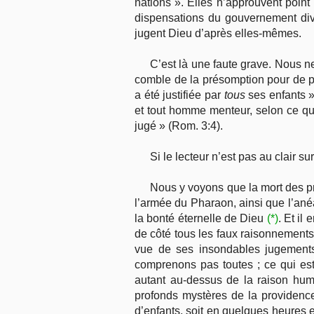
nations ». Elles n’approuvent poin
dispensations du gouvernement divi
jugent Dieu d’après elles-mêmes.
C’est là une faute grave. Nous n
comble de la présomption pour de pa
a été justifiée par
tous
ses enfants 
et tout homme menteur, selon ce qui 
jugé » (Rom. 3:4).
Si le lecteur n’est pas au clair s
Nous y voyons que la mort des pr
l’armée du Pharaon, ainsi que l’ané
la bonté éternelle de Dieu
(*)
. Et il
de côté tous les faux raisonnements.
vue de ses insondables jugements
comprenons pas toutes ; ce qui est
autant au-dessus de la raison huma
profonds mystères de la providence
d’enfants, soit en quelques heures e