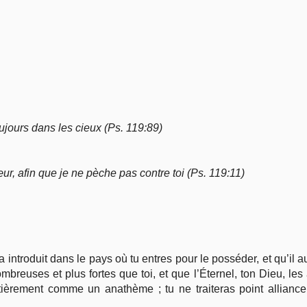
Vie pratique
Mariage, famille
Sujets de A à Z
toujours dans les cieux (Ps. 119:89)
r, afin que je ne pèche pas contre toi (Ps. 119:11)
ra introduit dans le pays où tu entres pour le posséder, et qu’il
euses et plus fortes que toi, et que l’Éternel, ton Dieu, les a
ntièrement comme un anathème ; tu ne traiteras point alliance 