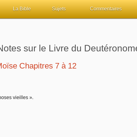
La Bible
Sujets
Commentaires
ueil
Lisez la Bible
Tous les sujets
Études et commentaires 
sur Bibliquest
Écoutez la Bible
Dieu
Personnages bibliques
Notes sur le Livre du Deutéronom
lité
Rechercher (concordance)
La Bible
Édification
Moïse Chapitres 7 à 12
iteurs
Au sujet de la Bible
L'Évangile, le Salut
Commentaires journalier
chrétiens
Études et commentaires par passage
Mort, résurrection
COURS Bibliques - GUID
oses vieilles ».
Versets Classés
L'Église, l'Assemblée
Pour débuter
Lecture Journalière
Prophétie
Sanctification