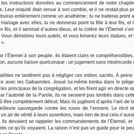
les instructions données au commencement de notre chapit
s. Leur iniquité était venue à son comble, et il ne restait plus
détruiras entièrement comme un anathème ; tu ne traiteras point al
 mariage avec elles, tu ne donneras point ta fille à leur fils, et 
n fils, et il servirait d’autres dieux, et la colère de l’Éternel s’
: Vous démolirez leurs autels, et vous briserez leurs statues, e
 ».
ar l’Éternel à son peuple. Ils étaient clairs et compréhensibl
on, aucune liaison quelconque ; un jugement sans miséricorde de
aélites ne tardèrent pas à négliger ces ordres sacrés. À peine 
nce avec les Gabaonites. Josué lui-même tomba dans le piège
les principaux de la congrégation, et les firent agir en direct
r l’autorité de la Parole, ils ne seraient pas tombés dans cette
être complètement détruit. Mais ils jugèrent d’après l’œil de la ch
meilleure sauvegarde contre les ruses de l’ennemi. Le récit d
t un air de vérité à leurs assertions, mais rien de tout cela n’aur
. Ils devaient se rappeler les commandements de l’Éternel, et s
après ce qu’ils voyaient. La raison n’est pas un guide pour le pe