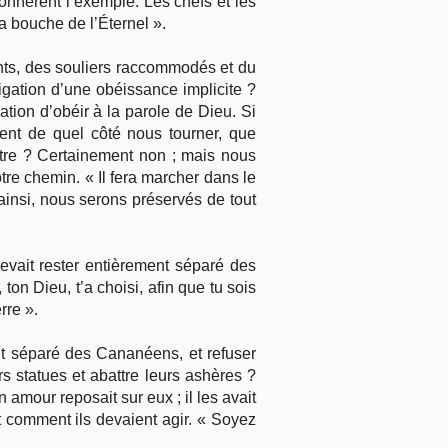
onnèrent l’exemple. Les chefs et les
a bouche de l’Éternel ».
ments, des souliers raccommodés et du
ligation d’une obéissance implicite ?
tion d’obéir à la parole de Dieu. Si
ent de quel côté nous tourner, que
utre ? Certainement non ; mais nous
re chemin. « Il fera marcher dans le
ainsi, nous serons préservés de tout
devait rester entièrement séparé des
, ton Dieu, t’a choisi, afin que tu sois
rre ».
ent séparé des Cananéens, et refuser
s statues et abattre leurs ashères ?
on amour reposait sur eux ; il les avait
 et comment ils devaient agir. « Soyez