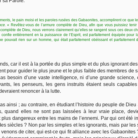
r sa Parole.
 vêtements, le pain moisi et les paroles rusées des Gabaonites, accomplirent ce que 
nce.
« Revêtez-vous de l’armure complète de Dieu, afin que vous puissiez tenir
e complète de Dieu, nous verrons clairement qu’elles se rangent sous ces deux c
 confie entièrement en la puissance de l’Esprit, est parfaitement équipée pour la
e ne pouvait rien sur un homme, qui était parfaitement obéissant et parfaiteme
ands, car il est à la portée du plus simple et du plus ignorant d
sent pour guider le plus jeune et le plus faible des membres de sa
pas besoin d’une vaste intelligence, ni d’une grande science, 
vants, les penseurs, les gens instruits étaient seuls capables
devraient renoncer à la lutte.
pas ainsi ; au contraire, en étudiant l’histoire du peuple de Die
, quand elles ne sont pas laissées à leur vraie place, devi
plus dangereux entre les mains de l’ennemi. Par qui ont été int
es siècles ? Non par les simples et les ignorants, mais par les s
venons de citer, qui est-ce qui fit alliance avec les Gabaonit