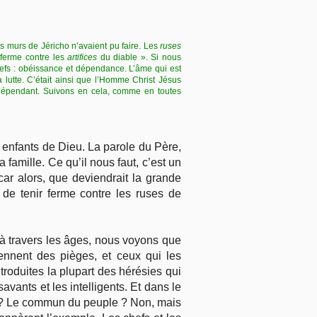
les murs de Jéricho n’avaient pu faire. Les
ruses
 ferme contre les
artifices
du diable ». Si nous
hefs : obéissance et dépendance. L’âme qui est
 lutte. C’était ainsi que l’Homme Christ Jésus
nt dépendant. Suivons en cela, comme en toutes
es enfants de Dieu. La parole du Père,
 famille. Ce qu’il nous faut, c’est un
car alors, que deviendrait la grande
 de tenir ferme contre les ruses de
u à travers les âges, nous voyons que
ennent des pièges, et ceux qui les
roduites la plupart des hérésies qui
avants et les intelligents. Et dans le
es ? Le commun du peuple ? Non, mais