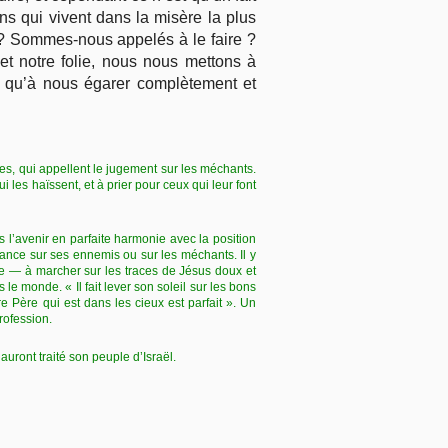
ins qui vivent dans la misère la plus
 ? Sommes-nous appelés à le faire ?
et notre folie, nous nous mettons à
e qu’à nous égarer complètement et
es, qui appellent le jugement sur les méchants.
i les haïssent, et à prier pour ceux qui leur font
ns l’avenir en parfaite harmonie avec la position
eance sur ses ennemis ou sur les méchants. Il y
e — à marcher sur les traces de Jésus doux et
e monde. « Il fait lever son soleil sur les bons
re Père qui est dans les cieux est parfait ». Un
rofession.
 auront traité son peuple d’Israël.