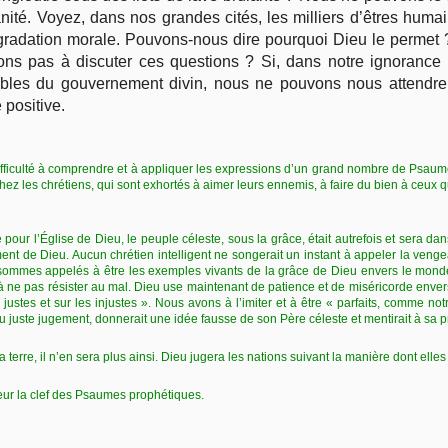
anité. Voyez, dans nos grandes cités, les milliers d’êtres huma
gradation morale. Pouvons-nous dire pourquoi Dieu le permet
ons pas à discuter ces questions ? Si, dans notre ignorance 
tables du gouvernement divin, nous ne pouvons nous attendr
positive.
ifficulté à comprendre et à appliquer les expressions d’un grand nombre de Psaum
chez les chrétiens, qui sont exhortés à aimer leurs ennemis, à faire du bien à ceux qu
 pour l’Église de Dieu, le peuple céleste, sous la grâce, était autrefois et sera da
ement de Dieu. Aucun chrétien intelligent ne songerait un instant à appeler la veng
sommes appelés à être les exemples vivants de la grâce de Dieu envers le mond
 ne pas résister au mal. Dieu use maintenant de patience et de miséricorde envers l
 justes et sur les injustes ». Nous avons à l’imiter et à être « parfaits, comme not
 du juste jugement, donnerait une idée fausse de son Père céleste et mentirait à sa p
la terre, il n’en sera plus ainsi. Dieu jugera les nations suivant la manière dont elles
eur la clef des Psaumes prophétiques.