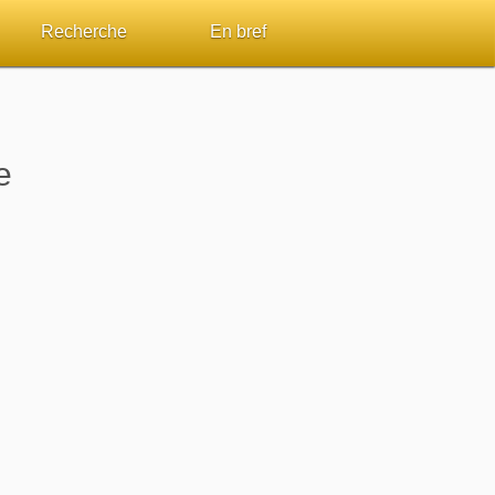
Recherche
En bref
par passage
Rechercher dans le site
Sommaires
Sujets de A à Z
Aperçus Livres de la Bible
e
Ouvrages de A à Z
Autres FAQ
s
Auteurs de A à Z
ES de lecture
Rechercher dans la Bible
Études et commentaires par passage
Dictionnaires bibliques