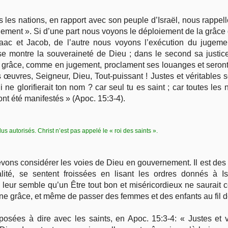
s les nations, en rapport avec son peuple d’Israël, nous rappel
ugement ». Si d’une part nous voyons le déploiement de la grâce
ac et Jacob, de l’autre nous voyons l’exécution du jugeme
 montre la souveraineté de Dieu ; dans le second sa justice ;
en grâce, comme en jugement, proclament ses louanges et seron
 œuvres, Seigneur, Dieu, Tout-puissant ! Justes et véritables s
i ne glorifierait ton nom ? car seul tu es saint ; car toutes les
 ont été manifestés » (Apoc. 15:3-4).
lus autorisés. Christ n’est pas appelé le « roi des saints ».
evons considérer les voies de Dieu en gouvernement. Il est des 
lité, se sentent froissées en lisant les ordres donnés à 
 leur semble qu’un Être tout bon et miséricordieux ne saurait
ne grâce, et même de passer des femmes et des enfants au fil d
sées à dire avec les saints, en Apoc. 15:3-4: « Justes et v