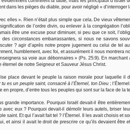
 évidemment commirent la faute, mais les principaux d’Israël d
 dans les pièges du diable, pour avoir négligé « d’interroger l
 avec elles ». Rien n’était plus simple que cela. De vieux vête
signification de l’ordre divin, ou enlever à la congrégation l’ob
ais être une excuse pour diminuer, si peu que ce soit, l’obliga
ou des circonstances embarrassantes, si nous ne savons souv
scuter ? agir d’après notre propre jugement ou celui de tel a
ment, humblement, avec foi, et assurément il nous montrera not
 enseignera sa voie aux débonnaires » (Ps. 25:9). En marchant 
 éternel de notre Seigneur et Sauveur Jésus Christ.
ïse place devant le peuple la raison morale pour laquelle il 
 tu es un peuple saint, consacré à l’Éternel, ton Dieu
; l’Éternel
e en propre, d’entre tous les peuples qui sont sur la face de la te
lus grande importance. Pourquoi Israël devait-il être entièrem
avec eux ? Pourquoi devait-il démolir leurs autels, briser leur
 saint. Et qui l’avait fait tel ? l’Éternel. Il les avait choisis et s
ui, et ainsi il avait le droit de prescrire ce qu’ils devaient être