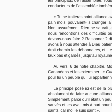
les principaux de l’assemblée. Tous
conducteurs de l’assemblée tombèrent
« Tu ne traiteras point alliance
pain moisi pouvaient-ils changer la 
Non, assurément. Rien ne saurait jam
nous rencontrons des difficultés 
devons-nous faire ? Raisonner ? di
avons à nous attendre à Dieu patiem
droit chemin les débonnaires, et il
faux pas et gardés jusqu’au royaume
Au vers. 6 de notre chapitre, Mo
Cananéens et les exterminer : «
Car
pour lui un peuple qui lui appartienn
Le principe posé ici est de la p
absolument de faire aucune alliance 
Simplement, parce qu’il était un peuple
sauvés et les avait mis à part pour l
saints, car moi je suis saint ».