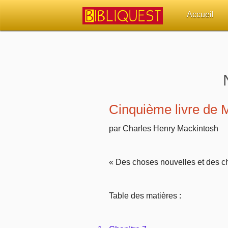
Accueil
Retour à l'acc
Quoi de neuf 
Sujets d'actua
Cinquième livre de 
Librairies, éd
par Charles Henry Mackintosh
Autres sites 
« Des choses nouvelles et des ch
Outils
Table des matières :
Paramètres