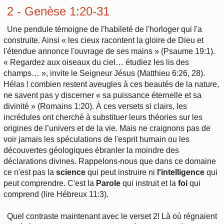
2 - Genèse 1:20-31
Une pendule témoigne de l'habileté de l'horloger qui l'a
construite. Ainsi « les cieux racontent la gloire de Dieu et
l'étendue annonce l'ouvrage de ses mains » (Psaume 19:1).
« Regardez aux oiseaux du ciel… étudiez les lis des
champs… », invite le Seigneur Jésus (Matthieu 6:26, 28).
Hélas ! combien restent aveugles à ces beautés de la nature,
ne savent pas y discerner « sa puissance éternelle et sa
divinité » (Romains 1:20). À ces versets si clairs, les
incrédules ont cherché à substituer leurs théories sur les
origines de l’univers et de la vie. Mais ne craignons pas de
voir jamais les spéculations de l'esprit humain ou les
découvertes géologiques ébranler la moindre des
déclarations divines. Rappelons-nous que dans ce domaine
ce n'est pas la
science
qui peut instruire ni
l'intelligence
qui
peut comprendre. C'est la
Parole
qui instruit et la
foi
qui
comprend (lire Hébreux 11:3).
Quel contraste maintenant avec le verset 2! Là où régnaient