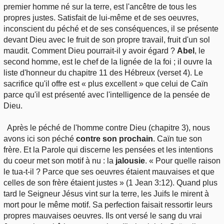
premier homme né sur la terre, est l'ancêtre de tous les
propres justes. Satisfait de lui-même et de ses oeuvres,
inconscient du péché et de ses conséquences, il se présente
devant Dieu avec le fruit de son propre travail, fruit d'un sol
maudit. Comment Dieu pourrait-il y avoir égard ?
Abel
, le
second homme, est le chef de la lignée de la foi ; il ouvre la
liste d'honneur du chapitre 11 des Hébreux (verset 4). Le
sacrifice qu'il offre est « plus excellent » que celui de Caïn
parce qu'il est présenté avec l'intelligence de la pensée de
Dieu.
Après le péché de l'homme contre Dieu (chapitre 3), nous
avons ici son péché
contre son prochain
. Caïn tue son
frère. Et la Parole qui discerne les pensées et les intentions
du coeur met son motif à nu : la
jalousie
. « Pour quelle raison
le tua-t-il ? Parce que ses oeuvres étaient mauvaises et que
celles de son frère étaient justes » (1 Jean 3:12). Quand plus
tard le Seigneur Jésus vint sur la terre, les Juifs le mirent à
mort pour le même motif. Sa perfection faisait ressortir leurs
propres mauvaises oeuvres. Ils ont versé le sang du vrai