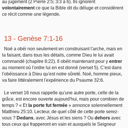
au jugement (2 Pierre 2:5; 3:3 à 6). Ils ignorent
volontairement
ce que la Bible dit du déluge et considèrent
ce récit comme une légende.
13 - Genèse 7:1-16
Noé a obéi non seulement en construisant l'arche, mais en
la faisant, dans tous les détails, comme Dieu le lui avait
commandé (chapitre 6:22). Il obéit maintenant pour y
entrer
au moment où l'ordre lui en est donné (verset 5). C'est dans
l'obéissance à Dieu qu'est notre sûreté. Noé, homme pieux,
va faire littéralement l'expérience du Psaume 32:6.
Le verset 16 nous rappelle qu'une autre porte, celle de la
grâce, est encore ouverte aujourd'hui, mais pour combien de
temps ? « Et
la porte fut fermée
» annonce solennellement
Matthieu 25:10. Lecteur, de quel côté de cette porte serez-
vous ?
Dedans
, avec Jésus et les siens ? Ou
dehors
avec
tous ceux qui frapperont en vain et auxquels le Seigneur