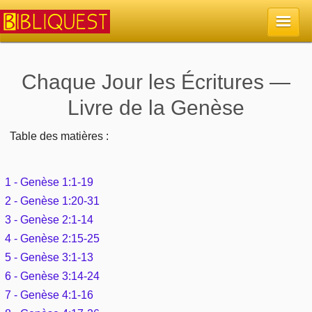
Accueil
Chaque Jour les Écritures —
Livre de la Genèse
La Bible
Table des matières :
Retour à l'accueil
Sujets
Quoi de neuf sur Bibliquest
1 - Genèse 1:1-19
Lisez la Bible
Commentaires
2 - Genèse 1:20-31
Sujets d'actualité
3 - Genèse 2:1-14
Écoutez la Bible
Tous les sujets
Recherche
4 - Genèse 2:15-25
Librairies, éditeurs
Rechercher (concordance)
5 - Genèse 3:1-13
Dieu
Études et commentaires par passage
En bref
6 - Genèse 3:14-24
Autres sites chrétiens
Au sujet de la Bible
7 - Genèse 4:1-16
La Bible
Personnages bibliques
Rechercher dans le site