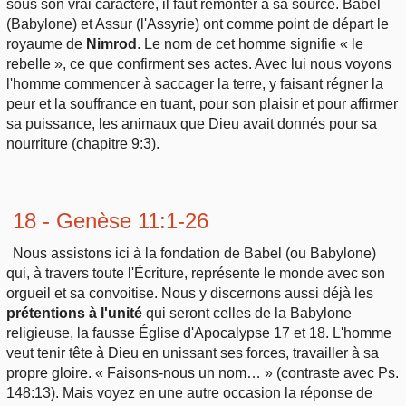
sous son vrai caractère, il faut remonter à sa source. Babel
(Babylone) et Assur (l'Assyrie) ont comme point de départ le
royaume de
Nimrod
. Le nom de cet homme signifie « le
rebelle », ce que confirment ses actes. Avec lui nous voyons
l'homme commencer à saccager la terre, y faisant régner la
peur et la souffrance en tuant, pour son plaisir et pour affirmer
sa puissance, les animaux que Dieu avait donnés pour sa
nourriture (chapitre 9:3).
18 - Genèse 11:1-26
Nous assistons ici à la fondation de Babel (ou Babylone)
qui, à travers toute l'Écriture, représente le monde avec son
orgueil et sa convoitise. Nous y discernons aussi déjà les
prétentions à l'unité
qui seront celles de la Babylone
religieuse, la fausse Église d'Apocalypse 17 et 18. L'homme
veut tenir tête à Dieu en unissant ses forces, travailler à sa
propre gloire. « Faisons-nous un nom… » (contraste avec Ps.
148:13). Mais voyez en une autre occasion la réponse de