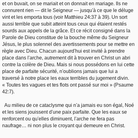
et on buvait, on se mariait et on donnait en mariage. Ils ne
connurent rien — dit le Seigneur — jusqu'à ce que le déluge
vint et les emporta tous (voir Matthieu 24:37 à 39). Un sort
aussi terrible que subit atteint tous ceux qui étaient restés
sourds aux appels de la grâce. Et ce récit consigné dans la
Parole de Dieu constitue de la bouche même du Seigneur
Jésus, le plus solennel des avertissements pour se mettre en
règle avec Dieu. Chacun aujourd'hui est invité à prendre
place dans l'arche, autrement dit à trouver en Christ un abri
contre la colère de Dieu. Mais si nous possédons en lui cette
place de parfaite sécurité, n'oublions jamais que lui a
traversé à notre place les eaux terribles du jugement divin.
« Toutes tes vagues et tes flots ont passé sur moi » (Psaume
42:7).
Au milieu de ce cataclysme qui n'a jamais eu son égal, Noé
et les siens jouissent d'une paix parfaite. Que les eaux se
renforcent ou qu'elles diminuent, l'arche ne fera pas
naufrage… ni non plus le croyant qui demeure en Christ.