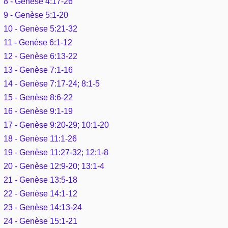
8 - Genèse 4:17-26
Outils
Études et commentaires par passage
9 - Genèse 5:1-20
L'Évangile, le Salut
Édification
Sujets de A à Z
10 - Genèse 5:21-32
Sommaires
Paramètres
Versets Classés
Mort, résurrection
11 - Genèse 6:1-12
Commentaires journaliers
Ouvrages de A à Z
Aperçus Livres de la Bible
12 - Genèse 6:13-22
Lecture Journalière
L'Église, l'Assemblée
13 - Genèse 7:1-16
COURS Bibliques - GUIDES de lecture
Auteurs de A à Z
Autres FAQ
14 - Genèse 7:17-24; 8:1-5
Prophétie
15 - Genèse 8:6-22
Pour débuter
Rechercher dans la Bible
16 - Genèse 9:1-19
Sanctification
17 - Genèse 9:20-29; 10:1-20
Études et commentaires par passage
18 - Genèse 11:1-26
Vie pratique
19 - Genèse 11:27-32; 12:1-8
Dictionnaires bibliques
20 - Genèse 12:9-20; 13:1-4
Mariage, famille
21 - Genèse 13:5-18
22 - Genèse 14:1-12
Sujets de A à Z
23 - Genèse 14:13-24
24 - Genèse 15:1-21