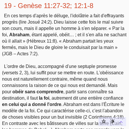
19 - Genèse 11:27-32; 12:1-8
En ces temps d'après le déluge, l'idolâtrie a fait d'effrayants
progrès (lire Josué 24:2). Dieu laisse cette fois le mal suivre
son cours, mais il appelle un homme à s'en séparer. « Par la
foi,
Abraham
, étant appelé, obéit… ; et il s'en alla ne sachant
où il allait » (Hébreux 11:8). « Abraham partait les yeux
fermés, mais le Dieu de gloire le conduisait par la main »
(JGB – Actes 7:2).
L'ordre de Dieu, accompagné d'une septuple promesse
(versets 2, 3), lui suffit pour se mettre en route. L'obéissance
nous est naturellement contraire, même quand nous
connaissons la raison de ce qui nous est demandé. Mais
pour
obéir sans comprendre
, partir sans connaître sa
destination, il faut
la foi
, autrement dit une entière confiance
en celui qui a donné l'ordre
. Abraham est dans l'Écriture le
modèle de la foi. Ce qui caractérise celle-ci, c'est l'abandon
de choses visibles pour un but invisible (2 Corinthiens 4:18).
En contraste avec les bâtisseurs de villes sur la terre (Caïn,