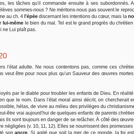
ciles, les tâches qu'il commande ensuite à ses subordonnés. 
'élèves sommes-nous ? Ne méritons-nous pas souvent le reproc
mme au ch. 4
l'épée
discernant les intentions du cœur, mais la
no
er
lui-même
le bien du mal. Tel est le grand progrès du chrétien
 ne Lui plaît pas.
 20
ers l'état adulte. Ne nous contentons pas, comme ces chrétie
sus veut être pour nous plus qu'un Sauveur des œuvres mortes
oyés par le diable pour troubler les enfants de Dieu. En réalité 
ien que le nom. Dans l'état moral ainsi décrit, on chercherait
possible, hélas, de vivre au milieu des privilèges du christianism
t peut-être vrai aujourd'hui de quelques enfants de parents chrétie
ais ils sont toujours en danger de se relâcher. À côté des œuvr
e négligées (v. 10, 11, 12). Elles se nourrissent des promesses 
jeté son
ancre
. Si agité que soit la mer de ce monde, la foi est