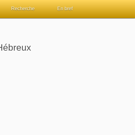
Recherche
En bref
par passage
Rechercher dans le site
Sommaires
Sujets de A à Z
Aperçus Livres de la Bible
 Hébreux
Ouvrages de A à Z
Autres FAQ
s
Auteurs de A à Z
ES de lecture
Rechercher dans la Bible
Études et commentaires par passage
Dictionnaires bibliques