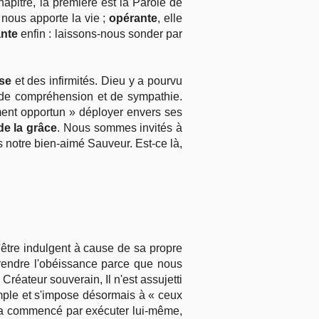
apitre, la première est la Parole de
e nous apporte la vie ;
opérante
, elle
ante
enfin : laissons-nous sonder par
sse
et des infirmités. Dieu y a pourvu
de compréhension et de sympathie.
ment opportun » déployer envers ses
de la grâce
. Nous sommes invités à
s notre bien-aimé Sauveur. Est-ce là,
d'être indulgent à cause de sa propre
prendre l'obéissance parce que nous
réateur souverain, Il n'est assujetti
xemple et s'impose désormais à « ceux
 qui a commencé par exécuter lui-même,