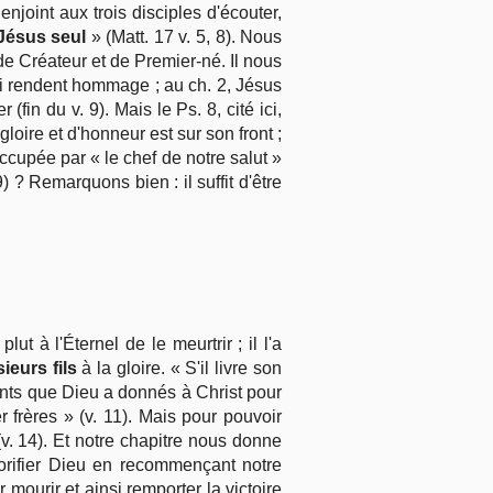
joint aux trois disciples d'écouter,
Jésus seul
» (Matt. 17 v. 5, 8). Nous
e Créateur et de Premier-né. Il nous
Lui rendent hommage ; au ch. 2, Jésus
fin du v. 9). Mais le Ps. 8, cité ici,
ire et d'honneur est sur son front ;
occupée par « le chef de notre salut »
) ? Remarquons bien : il suffit d'être
t à l'Éternel de le meurtrir ; il l'a
ieurs fils
à la gloire. « S'il livre son
nts que Dieu a donnés à Christ pour
 frères » (v. 11). Mais pour pouvoir
v. 14). Et notre chapitre nous donne
lorifier Dieu en recommençant notre
 mourir et ainsi remporter la victoire