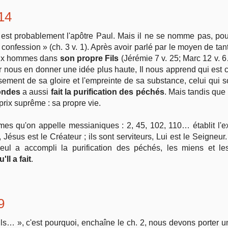
 14
 est probablement l'apôtre Paul. Mais il ne se nomme pas, pou
confession » (ch. 3 v. 1). Après avoir parlé par le moyen de tant
 aux hommes dans
son propre Fils
(Jérémie 7 v. 25; Marc 12 v. 6…
r nous en donner une idée plus haute, Il nous apprend qui est ce 
ement de sa gloire et l'empreinte de sa substance, celui qui so
mondes
a aussi
fait la purification des péchés
. Mais tandis que p
 prix suprême : sa propre vie.
es qu'on appelle messianiques : 2, 45, 102, 110… établit l'ex
Jésus est le Créateur ; ils sont serviteurs, Lui est le Seigneur
eul a accompli la purification des péchés, les miens et le
'Il a fait
.
9
ls… », c'est pourquoi, enchaîne le ch. 2, nous devons porter u