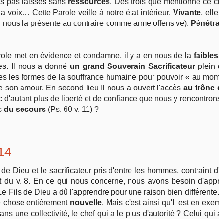
s pas laissés sans
ressources
. Des trois que mentionne ce ch
 voix… Cette Parole veille à notre état intérieur.
Vivante
, ell
7 nous la présente au contraire comme arme offensive).
Pénétr
ole met en évidence et condamne, il y a en nous de la
faible
es. Il nous a donné
un grand Souverain Sacrificateur
plein 
es les formes de la souffrance humaine pour pouvoir « au mo
de son amour. En second lieu Il nous a ouvert l'accès
au trône 
 d'autant plus de liberté et de confiance que nous y rencontron
ns
du secours
(Ps. 60 v. 11) ?
 14
s de Dieu et le sacrificateur pris d'entre les hommes, contraint 
sort du v. 8. En ce qui nous concerne, nous avons besoin d'ap
Fils de Dieu a dû l'apprendre pour une raison bien différente. C
ne chose entièrement
nouvelle
. Mais c'est ainsi qu'Il est en e
 dans une collectivité, le chef qui a le plus d'autorité ? Celui