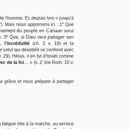
de l'homme. Et, depuis lors « jusqu'à
7). Mais nous apprenons ici : 1º Que
lissement du peuple en Canaan sous
te. 3º Que, si Dieu veut partager son
t,
l'incrédulité
(ch. 3 v. 19) et la
que celui qui désobéit se confond avec
. 29). Hélas, il en fut d'Israël comme
ec de la foi
… » (v. 2; lire Rom. 10 v.
a grâce et nous prépare à partager
 fatigue liée à la marche, au service