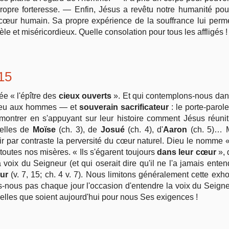
opre forteresse. — Enfin, Jésus a revêtu notre humanité pour
cœur humain. Sa propre expérience de la souffrance lui perm
le et miséricordieux. Quelle consolation pour tous les affligés !
 15
ée « l'épître des
cieux ouverts
». Et qui contemplons-nous dan
 Dieu aux hommes — et
souverain sacrificateur
: le porte-paro
 montrer en s'appuyant sur leur histoire comment Jésus réun
celles de
Moïse
(ch. 3), de
Josué
(ch. 4), d'
Aaron
(ch. 5)… 
r par contraste la perversité du cœur naturel. Dieu le nomme 
e toutes nos misères. « Ils s'égarent toujours
dans leur cœur
», 
voix du Seigneur (et qui oserait dire qu'il ne l'a jamais enten
ur
(v. 7, 15; ch. 4 v. 7). Nous limitons généralement cette exhor
-nous pas chaque jour l'occasion d'entendre la voix du Seig
elles que soient aujourd'hui pour nous Ses exigences !