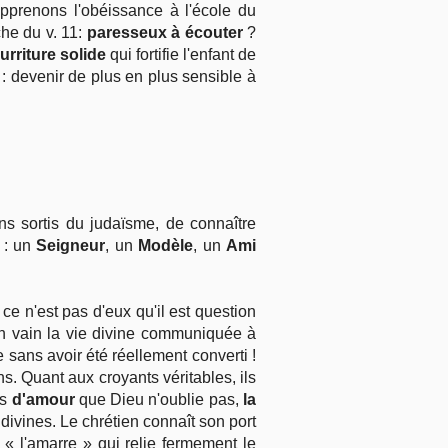
Apprenons l'obéissance à l'école du
he du v. 11:
paresseux à écouter
?
urriture solide
qui fortifie l'enfant de
 : devenir de plus en plus sensible à
ns sortis du judaïsme, de connaître
 : un
Seigneur
, un
Modèle
, un
Ami
ce n'est pas d'eux qu'il est question
 en vain la vie divine communiquée à
e sans avoir été réellement converti !
ns. Quant aux croyants véritables, ils
es
d'amour
que Dieu n'oublie pas,
la
divines. Le chrétien connaît son port
 « l'amarre » qui relie fermement le