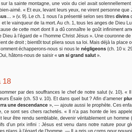
 la sainte montagne, une voix du ciel avait solennellement en
 bien-aimé. « Et eux, levant leurs yeux, ne virent personne que
sus
… » (v. 9). Le ch. 1 nous l'a présenté selon ses titres
divins
d
é et le vainqueur de la mort. Au ch. 1, tous les anges de Dieu 
use de cette mort dont Il a dû connaître le goût infiniment amer (
Dieu à l'égard de « l'homme Christ Jésus ». Une couronne de glo
ent de droit ; bientôt tout pliera sous sa loi. Mais déjà la place 
. Comment échapperons-nous si nous le
négligeons
(ch. 10 v. 29
Oui, hâtons-nous de saisir «
un si grand salut
».
à 18
mer par des souffrances le chef de notre salut (v. 10). « Il plu
lleurs Ésaïe (ch. 53 v. 10). Et dans quel but ? Afin d'amener
plus
verra une descendance
», — ajoute aussi le prophète. Ces enfa
 ce sont ses chers rachetés. « Il n'a pas honte de les appeler
it leur être rendu semblable, devenir véritablement un homme (
fs d'un prix infini : Jésus est venu dans notre nature pour g
 ses plans à l'égard de l'homme. — Il a pris un corps pour pouvoir