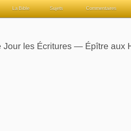
La Bible
Sujets
Commentaires
ueil
Lisez la Bible
Tous les sujets
Études et commentaires 
sur Bibliquest
Écoutez la Bible
Dieu
Personnages bibliques
Jour les Écritures — Épître aux
lité
Rechercher (concordance)
La Bible
Édification
iteurs
Au sujet de la Bible
L'Évangile, le Salut
Commentaires journalier
chrétiens
Études et commentaires par passage
Mort, résurrection
COURS Bibliques - GUID
Versets Classés
L'Église, l'Assemblée
Pour débuter
Lecture Journalière
Prophétie
Sanctification