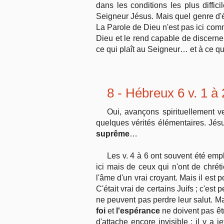
dans les conditions les plus diffi
Seigneur Jésus. Mais quel genre d
La Parole de Dieu n'est pas ici co
Dieu et le rend capable de discern
ce qui plaît au Seigneur… et à ce qui
8 - Hébreux 6 v. 1 à
Oui, avançons spirituellement v
quelques vérités élémentaires. Jé
suprême
…
Les v. 4 à 6 ont souvent été empl
ici mais de ceux qui n'ont de chrét
l'âme d'un vrai croyant. Mais il est 
C'était vrai de certains Juifs ; c'es
ne peuvent pas perdre leur salut. M
foi
et
l'espérance
ne doivent pas êtr
d'attache encore invisible ; il y a 