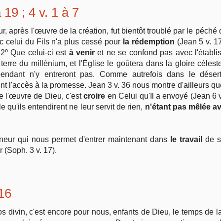
 19 ; 4 v. 1 à 7
, après l'œuvre de la création, fut bientôt troublé par le péché 
c celui du Fils n'a plus cessé pour
la rédemption
(Jean 5 v. 1
2º Que celui-ci est
à venir
et ne se confond pas avec l'étab
 terre du millénium, et l'Église le goûtera dans la gloire céles
pendant n'y entreront pas. Comme autrefois dans le déser
ment l'accès à la promesse. Jean 3 v. 36 nous montre d'ailleurs 
ire l'œuvre de Dieu, c'est
croire
en Celui qu'Il a envoyé (Jean 6 v
e qu'ils entendirent ne leur servit de rien,
n'étant pas mêlée av
gneur qui nous permet d'entrer maintenant dans
le travail
de s
(Soph. 3 v. 17).
 16
s divin, c'est encore pour nous, enfants de Dieu, le temps de la