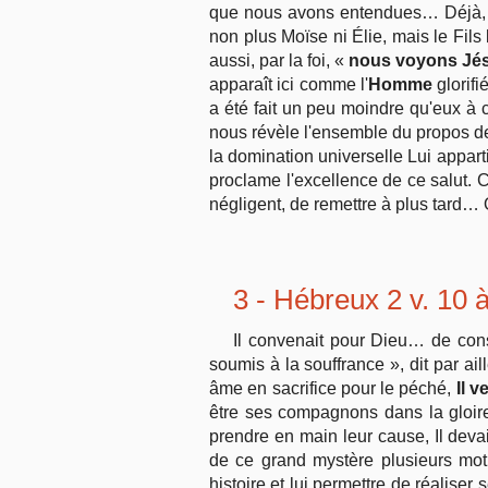
que nous avons entendues… Déjà, sur
non plus Moïse ni Élie, mais le Fils
aussi, par la foi, «
nous voyons Jé
apparaît ici comme l'
Homme
glorifi
a été fait un peu moindre qu'eux à ca
nous révèle l'ensemble du propos de 
la domination universelle Lui apparti
proclame l'excellence de ce salut
négligent, de remettre à plus tard… 
3 - Hébreux 2 v. 10 
Il convenait pour Dieu… de consom
soumis à la souffrance », dit par ai
âme en sacrifice pour le péché,
Il 
être ses compagnons dans la gloire,
prendre en main leur cause, Il deva
de ce grand mystère plusieurs moti
histoire et lui permettre de réaliser