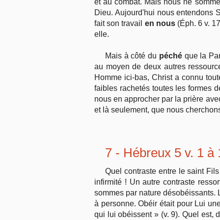
et au combat. Mais nous ne somme
Dieu. Aujourd'hui nous entendons Sa
fait son travail
en nous
(Éph. 6 v. 1
elle.
Mais à côté du
péché
que la Par
au moyen de deux autres ressourc
Homme ici-bas, Christ a connu tout
faibles rachetés toutes les formes 
nous en approcher par la prière avec
et là seulement, que nous chercho
7 - Hébreux 5 v. 1 à
Quel contraste entre le saint Fil
infirmité ! Un autre contraste res
sommes par nature désobéissants. Le 
à personne. Obéir était pour Lui u
qui lui obéissent » (v. 9). Quel est,