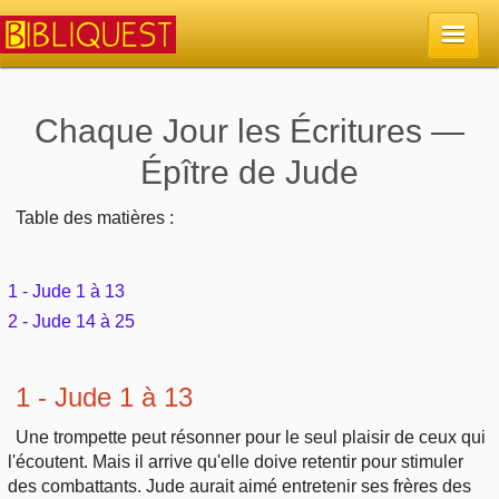
Accueil
Chaque Jour les Écritures —
Épître de Jude
La Bible
Table des matières :
Retour à l'accueil
Sujets
Quoi de neuf sur Bibliquest
1 - Jude 1 à 13
Lisez la Bible
Commentaires
2 - Jude 14 à 25
Sujets d'actualité
Écoutez la Bible
Tous les sujets
Recherche
1 - Jude 1 à 13
Librairies, éditeurs
Rechercher (concordance)
Dieu
Études et commentaires par passage
En bref
Une trompette peut résonner pour le seul plaisir de ceux qui
Autres sites chrétiens
l'écoutent. Mais il arrive qu'elle doive retentir pour stimuler
Au sujet de la Bible
La Bible
Personnages bibliques
des combattants. Jude aurait aimé entretenir ses frères des
Rechercher dans le site