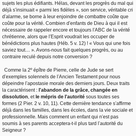
sujets les plus édifiants. Hélas, devant les progrès du mal qui
Outils
Études et commentaires par passage
L'Évangile, le Salut
déjà s'insinuait « parmi les fidèles », son service, véritable cri
Édification
Sujets de A à Z
d'alarme, se borne à leur enjoindre de combattre coûte que
Sommaires
Paramètres
Versets Classés
coûte pour la vérité. Combien d'enfants de Dieu à qui il est
Mort, résurrection
Commentaires journaliers
nécessaire de rappeler encore et toujours l'ABC de la vérité
Ouvrages de A à Z
Aperçus Livres de la Bible
chrétienne, alors que l'Esprit voudrait les occuper de
Lecture Journalière
L'Église, l'Assemblée
COURS Bibliques - GUIDES de lecture
bénédictions plus hautes (Héb. 5 v. 12) ! « Vous qui une fois
Auteurs de A à Z
Autres FAQ
saviez tout… ». Avons-nous fait quelques progrès, ou au
Prophétie
contraire reculé depuis notre conversion ?
Pour débuter
Rechercher dans la Bible
Comme la 2º épître de Pierre, celle de Jude se sert
Sanctification
Études et commentaires par passage
d'exemples solennels de l'Ancien Testament pour nous
dépeindre l'apostasie morale des derniers jours. Deux traits
Vie pratique
la caractérisent :
l'abandon de la grâce, changée en
Dictionnaires bibliques
dissolution
, et
le mépris de l'autorité
sous toutes ses
Mariage, famille
formes (2 Pier. 2 v. 10, 11). Cette dernière tendance s'affirme
déjà dans les familles, dans les écoles, dans la vie sociale et
professionnelle. Mais comment un enfant qui n'est pas
Sujets de A à Z
soumis à ses parents acceptera-t-il plus tard l'autorité du
Seigneur ?