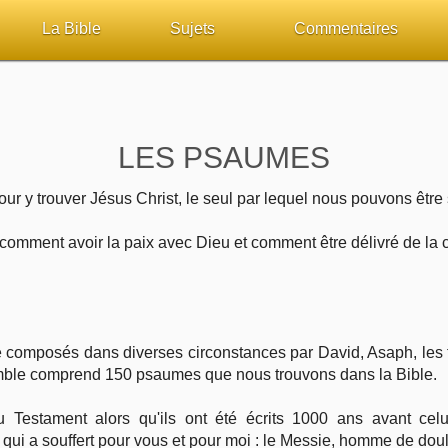
La Bible
Sujets
Commentaires
ueil
Lisez la Bible
Tous les sujets
Études et commentaires 
sur Bibliquest
Écoutez la Bible
Dieu
Personnages bibliques
LES PSAUMES
lité
Rechercher (concordance)
La Bible
Édification
ur y trouver Jésus Christ, le seul par lequel nous pouvons être
iteurs
Au sujet de la Bible
L'Évangile, le Salut
Commentaires journalier
comment avoir la paix avec Dieu et comment être délivré de la c
chrétiens
Études et commentaires par passage
Mort, résurrection
COURS Bibliques - GUID
Versets Classés
L'Église, l'Assemblée
Pour débuter
té composés dans diverses circonstances par David, Asaph, les
mble comprend 150 psaumes que nous trouvons dans la Bible.
Lecture Journalière
Prophétie
Testament alors qu'ils ont été écrits 1000 ans avant celu
qui a souffert pour vous et pour moi : le Messie, homme de dou
Sanctification