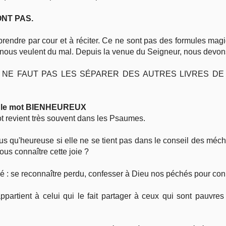
NT PAS.
Vie pratique
rendre par cour et à réciter. Ce ne sont pas des formules magi
Mariage, famille
 nous veulent du mal. Depuis la venue du Seigneur, nous devons
NE FAUT PAS LES SÉPARER DES AUTRES LIVRES DE L
Sujets de A à Z
r le mot BIENHEUREUX
ot revient très souvent dans les Psaumes.
s qu'heureuse si elle ne se tient pas dans le conseil des méch
ous connaître cette joie ?
 : se reconnaître perdu, confesser à Dieu nos péchés pour con
partient à celui qui le fait partager à ceux qui sont pauvres