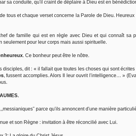
par sa conduite, qu'il craint de déplaire à Dieu est en bénédictio
g de tous et chaque verset concerne la Parole de Dieu. Heureux 
hef de famille qui est en règle avec Dieu et qui connaît sa
n seulement pour leur corps mais aussi spirituelle.
ienheureux
. Ce bonheur peut être le nôtre.
 disciples, dit : « il fallait que toutes les choses qui sont écrit
es
, fussent accomplies. Alors Il leur ouvrit l'intelligence… » (E
ous.
SAUMES.
,messianiques" parce qu'ils annoncent d'une manière particulièr
nue et son Règne : invitation à être réconcilié avec Lui.
x 2: La gloire du Christ Jésus.