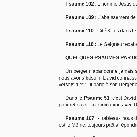
Psaume 102
: L'homme Jésus dan
Psaume 109
: L'abaissement de 
Psaume 110
: Cité 8 fois dans l
Psaume 118
: Le Seigneur exalté
QUELQUES PSAUMES PARTI
Un berger n'abandonne jamais s
nous avons besoin. David connaissa
versets 4 et 5, il parle à son Berger
Dans le
Psaume 51
, c'est David
pour retrouver la communion avec Di
Psaume 107
: 4 tableaux nous d
est le Même, toujours prêt à répondre