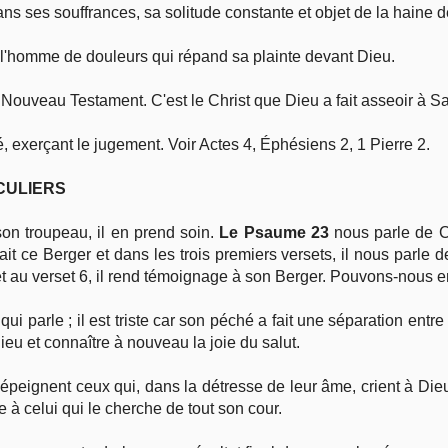
s ses souffrances, sa solitude constante et objet de la haine
l'homme de douleurs qui répand sa plainte devant Dieu.
e Nouveau Testament. C'est le Christ que Dieu a fait asseoir à S
, exerçant le jugement. Voir Actes 4, Éphésiens 2, 1 Pierre 2.
CULIERS
on troupeau, il en prend soin.
Le Psaume 23
nous parle de C
it ce Berger et dans les trois premiers versets, il nous parle
 et au verset 6, il rend témoignage à son Berger. Pouvons-nous en
 qui parle ; il est triste car son péché a fait une séparation entr
eu et connaître à nouveau la joie du salut.
épeignent ceux qui, dans la détresse de leur âme, crient à Dieu
 à celui qui le cherche de tout son cour.