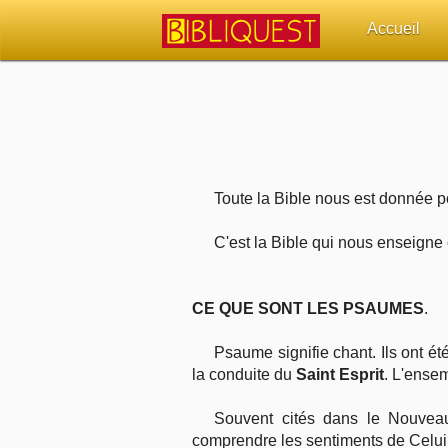
Accueil
Retour à l'acc
Quoi de neuf 
Sujets d'actua
Toute la Bible nous est donnée po
Librairies, éd
C'est la Bible qui nous enseigne 
Autres sites 
CE QUE SONT LES PSAUMES
.
Outils
Psaume signifie chant. Ils ont é
la conduite du
Saint Esprit
. L'ense
Paramètres
Souvent cités dans le Nouveau 
comprendre les sentiments de Celui 