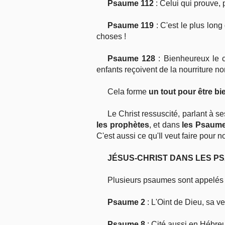
Psaume 112
: Celui qui prouve, 
Psaume 119
: C'est le plus lon
choses !
Psaume 128
: Bienheureux le c
enfants reçoivent de la nourriture no
Cela forme
un tout pour être b
Le Christ ressuscité, parlant à ses
les prophètes
, et dans
les Psaum
C'est aussi ce qu'Il veut faire pour n
JÉSUS-CHRIST DANS LES P
Plusieurs psaumes sont appelés ,
Psaume 2
: L'Oint de Dieu, sa ve
Psaume 8
: Cité aussi en Hébreu