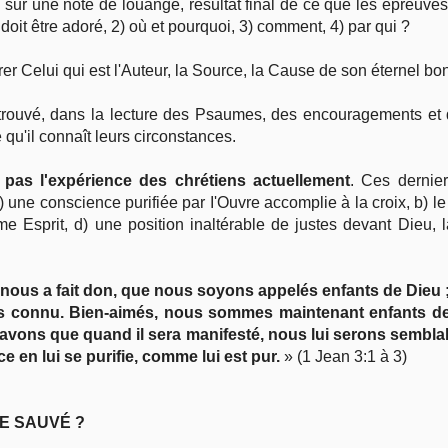
sur une note de louange, résultat final de ce que les épreuves
 doit être adoré, 2) où et pourquoi, 3) comment, 4) par qui ?
er Celui qui est l'Auteur, la Source, la Cause de son éternel bon
 trouvé, dans la lecture des Psaumes, des encouragements et de
qu'il connaît leurs circonstances.
as l'expérience des chrétiens actuellement
. Ces dernie
une conscience purifiée par I'Ouvre accomplie à la croix, b) le
sprit, d) une position inaltérable de justes devant Dieu, la
 nous a fait don, que nous soyons appelés enfants de Dieu 
pas connu. Bien-aimés, nous sommes maintenant enfants de
avons que quand il sera manifesté, nous lui serons sembla
e en lui se purifie, comme lui est pur.
» (1 Jean 3:1 à 3)
E SAUVÉ ?