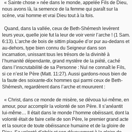
« Sainte chose » née dans le monde, appelée Fils de Dieu,
nous avons là, la semence de la femme qui paraît sur la
scène, vrai homme et vrai Dieu tout à la fois.
Quand, dans la vallée, ceux de Beth-Shémesh levèrent
leurs yeux, quelle joie fut la leur de voir venir l’arche ! (1 Sam.
6:13). L’arche de bois de sittim plaquée d’or pur au-dedans et
au-dehors, type bien connu du Seigneur dans son
incarnation, unissant tous les trésors de la divinité à
l’humanité dépendante, grand mystère de la piété, caché
dans l’inscrutabilité de sa Personne : Nul ne connaît le Fils,
si ce n’est le Père (Matt. 11:27). Aussi gardons-nous bien de
la faute des soixante-dix hommes qui parmi ceux de Beth-
Shémesh, regardèrent dans l’arche et moururent :
« Christ, dans ce monde de misère, se dévoua lui-même, en
amour, pour accomplir la volonté de son Père. Il s’anéantit
lui-même… Il était dans le monde l’homme obéissant, dont la
volonté était de faire celle de son Père, le premier grand acte
et la source de toute obéissance humaine et de la gloire de