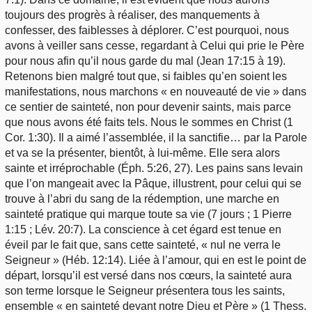
toujours des progrès à réaliser, des manquements à
confesser, des faiblesses à déplorer. C’est pourquoi, nous
avons à veiller sans cesse, regardant à Celui qui prie le Père
pour nous afin qu’il nous garde du mal (Jean 17:15 à 19).
Retenons bien malgré tout que, si faibles qu’en soient les
manifestations, nous marchons « en nouveauté de vie » dans
ce sentier de sainteté, non pour devenir saints, mais parce
que nous avons été faits tels. Nous le sommes en Christ (1
Cor. 1:30). Il a aimé l’assemblée, il la sanctifie… par la Parole
et va se la présenter, bientôt, à lui-même. Elle sera alors
sainte et irréprochable (Éph. 5:26, 27). Les pains sans levain
que l’on mangeait avec la Pâque, illustrent, pour celui qui se
trouve à l’abri du sang de la rédemption, une marche en
sainteté pratique qui marque toute sa vie (7 jours ; 1 Pierre
1:15 ; Lév. 20:7). La conscience à cet égard est tenue en
éveil par le fait que, sans cette sainteté, « nul ne verra le
Seigneur » (Héb. 12:14). Liée à l’amour, qui en est le point de
départ, lorsqu’il est versé dans nos cœurs, la sainteté aura
son terme lorsque le Seigneur présentera tous les saints,
ensemble « en sainteté devant notre Dieu et Père » (1 Thess.