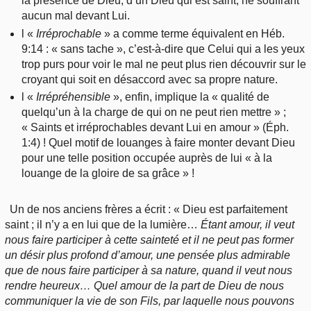
la présence de Dieu, d’un Dieu qui est saint, ne souffrant
aucun mal devant Lui.
l «
Irréprochable
» a comme terme équivalent en Héb.
9:14 : « sans tache », c’est-à-dire que Celui qui a les yeux
trop purs pour voir le mal ne peut plus rien découvrir sur le
croyant qui soit en désaccord avec sa propre nature.
l «
Irrépréhensible
», enfin, implique la « qualité de
quelqu’un à la charge de qui on ne peut rien mettre » ;
« Saints et irréprochables devant Lui en amour » (Éph.
1:4) ! Quel motif de louanges à faire monter devant Dieu
pour une telle position occupée auprès de lui « à la
louange de la gloire de sa grâce » !
Un de nos anciens frères a écrit : « Dieu est parfaitement
saint ; il n’y a en lui que de la lumière…
Étant amour, il veut
nous faire participer à cette sainteté et il ne peut pas former
un désir plus profond d’amour, une pensée plus admirable
que de nous faire participer à sa nature, quand il veut nous
rendre heureux… Quel amour de la part de Dieu de nous
communiquer la vie de son Fils, par laquelle nous pouvons