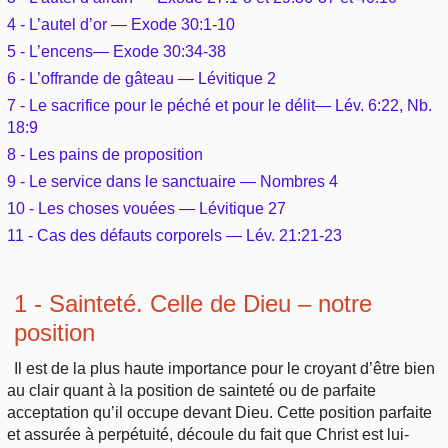
Outils
Études et commentaires par passage
4 - L’autel d’or — Exode 30:1-10
L'Évangile, le Salut
Édification
Sujets de A à Z
5 - L’encens— Exode 30:34-38
Sommaires
Paramètres
Versets Classés
6 - L’offrande de gâteau — Lévitique 2
Mort, résurrection
Commentaires journaliers
Ouvrages de A à Z
7 - Le sacrifice pour le péché et pour le délit— Lév. 6:22, Nb.
Aperçus Livres de la Bible
Lecture Journalière
18:9
L'Église, l'Assemblée
COURS Bibliques - GUIDES de lecture
Auteurs de A à Z
8 - Les pains de proposition
Autres FAQ
9 - Le service dans le sanctuaire — Nombres 4
Prophétie
Pour débuter
Rechercher dans la Bible
10 - Les choses vouées — Lévitique 27
Sanctification
11 - Cas des défauts corporels — Lév. 21:21-23
Études et commentaires par passage
Vie pratique
1 - Sainteté. Celle de Dieu – notre
Dictionnaires bibliques
position
Mariage, famille
Il est de la plus haute importance pour le croyant d’être bien
Sujets de A à Z
au clair quant à la position de sainteté ou de parfaite
acceptation qu’il occupe devant Dieu. Cette position parfaite
et assurée à perpétuité, découle du fait que Christ est lui-