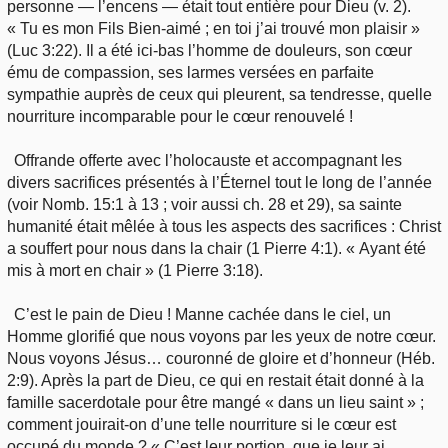
personne — l’encens — était tout entière pour Dieu (v. 2).
« Tu es mon Fils Bien-aimé ; en toi j’ai trouvé mon plaisir »
(Luc 3:22). Il a été ici-bas l’homme de douleurs, son cœur
ému de compassion, ses larmes versées en parfaite
sympathie auprès de ceux qui pleurent, sa tendresse, quelle
nourriture incomparable pour le cœur renouvelé !
Offrande offerte avec l’holocauste et accompagnant les
divers sacrifices présentés à l’Éternel tout le long de l’année
(voir Nomb. 15:1 à 13 ; voir aussi ch. 28 et 29), sa sainte
humanité était mêlée à tous les aspects des sacrifices : Christ
a souffert pour nous dans la chair (1 Pierre 4:1). « Ayant été
mis à mort en chair » (1 Pierre 3:18).
C’est le pain de Dieu ! Manne cachée dans le ciel, un
Homme glorifié que nous voyons par les yeux de notre cœur.
Nous voyons Jésus… couronné de gloire et d’honneur (Héb.
2:9). Après la part de Dieu, ce qui en restait était donné à la
famille sacerdotale pour être mangé « dans un lieu saint » ;
comment jouirait-on d’une telle nourriture si le cœur est
occupé du monde ? « C’est leur portion, que je leur ai