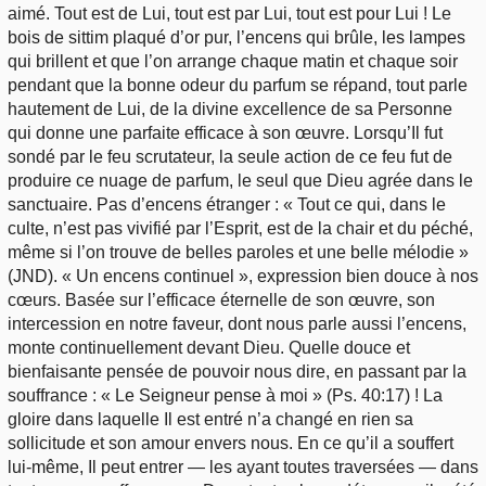
aimé. Tout est de Lui, tout est par Lui, tout est pour Lui ! Le
bois de sittim plaqué d’or pur, l’encens qui brûle, les lampes
qui brillent et que l’on arrange chaque matin et chaque soir
pendant que la bonne odeur du parfum se répand, tout parle
hautement de Lui, de la divine excellence de sa Personne
qui donne une parfaite efficace à son œuvre. Lorsqu’Il fut
sondé par le feu scrutateur, la seule action de ce feu fut de
produire ce nuage de parfum, le seul que Dieu agrée dans le
sanctuaire. Pas d’encens étranger : « Tout ce qui, dans le
culte, n’est pas vivifié par l’Esprit, est de la chair et du péché,
même si l’on trouve de belles paroles et une belle mélodie »
(JND). « Un encens continuel », expression bien douce à nos
cœurs. Basée sur l’efficace éternelle de son œuvre, son
intercession en notre faveur, dont nous parle aussi l’encens,
monte continuellement devant Dieu. Quelle douce et
bienfaisante pensée de pouvoir nous dire, en passant par la
souffrance : « Le Seigneur pense à moi » (Ps. 40:17) ! La
gloire dans laquelle Il est entré n’a changé en rien sa
sollicitude et son amour envers nous. En ce qu’il a souffert
lui-même, Il peut entrer — les ayant toutes traversées — dans