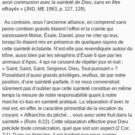
avoir communion avec la sainteté de Dieu
, sans en être
effrayés » (JND. ME 1963, p. 127, 128).
Au contraire, sous l’ancienne alliance, on comprend sans
peine combien grands étaient l’effroi et la crainte qui
saisissaient Moïse, Ésaïe, Daniel, pour ne citer qu’eux,
lorsqu’ils étaient mis en présence de quelques rayons de
cette sainteté éclatante. N’est-elle pas revendiquée autour du
trône, aussi bien par les séraphins d’Ésaïe 6 que par les
animaux d’Apoc. 4 qui ne cessent de répéter jour et nuit :
« Saint, Saint, Saint, Seigneur, Dieu, Tout-puissant » ?
Possédant d’aussi grands privilèges, revêtus, de par notre
position, d’une sainteté parfaite, il ne nous conviendrait
sûrement pas d’oublier que cette sainteté constitue en même
temps la mesure de notre responsabilité quant à notre
marche ici-bas en sainteté pratique. La séparation d’avec le
mal est, en effet, le caractère primordial de la vocation du
croyant. « Affranchis du péché… vous avez votre fruit dans la
sainteté » (Rom. 6:22). Cette séparation effective pour Dieu
précède toute consécration, quel que soit son aspect (2 Cor.
7:1). Dans ce domaine, il est évident que nous aurons