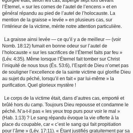
égorgée était, selon les cas, aspergé sept fois devant
l’Éternel, « sur les cornes de l’autel de l’encens » et en
général répandu au pied de l’autel de l’holocauste. La
mention de la graisse « levée » en plusieurs cas, sur
l’intérieur de la victime, mérite notre attention particulière.
La graisse ainsi levée — ce qu’il y a de meilleur — (voir
Nomb. 18:12) fumait en bonne odeur sur l’autel de
l’holocauste « sur les sacrifices de l’Éternel faits par feu »
(Lév. 4:35). Même lorsque l’Éternel fait tomber sur Christ
l’iniquité de nous tous (És. 53:6), l’Esprit de Dieu n’omet pas
de souligner l’excellence de la sainte victime qui glorifie Dieu
au sujet du péché, lorsqu’il en fait « par lui-même » la
purification. Quel glorieux mystère !
Le corps de la victime était, dans d’autres cas, emporté et
brûlé hors du camp. Toujours Dieu repousse et condamne le
péché. N’a-t-il pas « les yeux trop purs pour voir le mal »
(Hab. 1:13) ? Le sang répandu évoque la vie offerte à la
place du coupable, car « c’est le sang qui fait propitiation
pour l’âme » (Lév. 17:11). « Étant justifiés gratuitement par sa