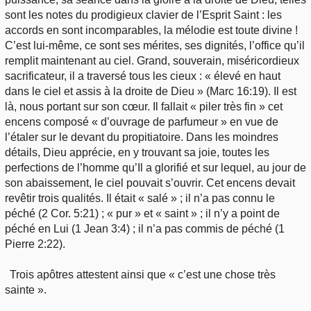
sont les notes du prodigieux clavier de l’Esprit Saint : les
accords en sont incomparables, la mélodie est toute divine !
C’est lui-même, ce sont ses mérites, ses dignités, l’office qu’il
remplit maintenant au ciel. Grand, souverain, miséricordieux
sacrificateur, il a traversé tous les cieux : « élevé en haut
dans le ciel et assis à la droite de Dieu » (Marc 16:19). Il est
là, nous portant sur son cœur. Il fallait « piler très fin » cet
encens composé « d’ouvrage de parfumeur » en vue de
l’étaler sur le devant du propitiatoire. Dans les moindres
détails, Dieu apprécie, en y trouvant sa joie, toutes les
perfections de l’homme qu’Il a glorifié et sur lequel, au jour de
son abaissement, le ciel pouvait s’ouvrir. Cet encens devait
revêtir trois qualités. Il était « salé » ; il n’a pas connu le
péché (2 Cor. 5:21) ; « pur » et « saint » ; il n’y a point de
péché en Lui (1 Jean 3:4) ; il n’a pas commis de péché (1
Pierre 2:22).
Trois apôtres attestent ainsi que « c’est une chose très
sainte ».