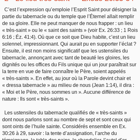
C’est l’expression qu’emploie l’Esprit Saint pour désigner la
partie du tabernacle ou du temple que l’Éternel allait remplir
de sa gloire. Elle ne peut manquer de nous frapper : un lieu
« très-saint » ou le « saint des saints » (voir Ex. 26:33 ; 1 Rois
6:16 ; Éz. 41:4). Où que ce soit que Dieu habite, c’est un lieu
solennel, impressionnant. Qui aurait pu en supporter l’éclat ?
Ensuite, il est non moins significatif que les ustensiles du
tabernacle, annonçant avec tant de beauté les gloires, les
dignités ou les offices du Fils unique qui un jour paraîtrait sur
la terre en vue de faire connaître le Père, soient appelés
« très-saints ». En effet, au jour où la Parole devint chair et
« dressa tabernacle » au milieu de nous (Jean 1:14), il dira :
« Moi et le Père, nous sommes un ». Aucune différence de
nature : Ils sont « très-saints ».
Les ustensiles du tabernacle qualifiés de « très-saints »
dont nous parlons sont au nombre de sept et sont ceux qui
sont oints de l’huile sainte. Considérés ensemble en Ex.
30:26 à 29, savoir : la tente d’assignation, l’arche du