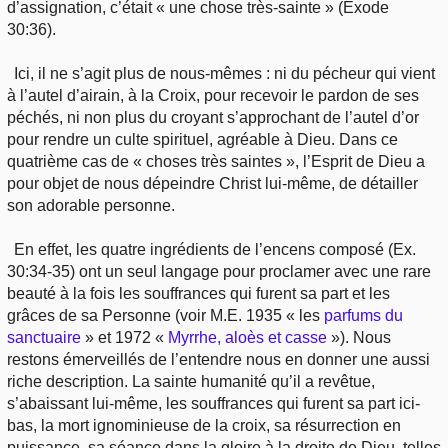
d’assignation, c’était « une chose très-sainte » (Exode
30:36).
Ici, il ne s’agit plus de nous-mêmes : ni du pécheur qui vient
à l’autel d’airain, à la Croix, pour recevoir le pardon de ses
péchés, ni non plus du croyant s’approchant de l’autel d’or
pour rendre un culte spirituel, agréable à Dieu. Dans ce
quatrième cas de « choses très saintes », l’Esprit de Dieu a
pour objet de nous dépeindre Christ lui-même, de détailler
son adorable personne.
En effet, les quatre ingrédients de l’encens composé (Ex.
30:34-35) ont un seul langage pour proclamer avec une rare
beauté à la fois les souffrances qui furent sa part et les
grâces de sa Personne (voir M.E. 1935 « les
parfums du
sanctuaire
» et 1972 «
Myrrhe, aloès et casse
»). Nous
restons émerveillés de l’entendre nous en donner une aussi
riche description. La sainte humanité qu’il a revêtue,
s’abaissant lui-même, les souffrances qui furent sa part ici-
bas, la mort ignominieuse de la croix, sa résurrection en
puissance, sa séance dans la gloire à la droite de Dieu, telles