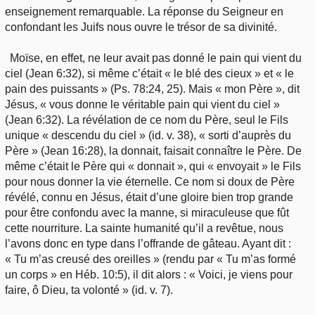
enseignement remarquable. La réponse du Seigneur en
confondant les Juifs nous ouvre le trésor de sa divinité.
Moïse, en effet, ne leur avait pas donné le pain qui vient du
ciel (Jean 6:32), si même c’était « le blé des cieux » et « le
pain des puissants » (Ps. 78:24, 25). Mais « mon Père », dit
Jésus, « vous donne le véritable pain qui vient du ciel »
(Jean 6:32). La révélation de ce nom du Père, seul le Fils
unique « descendu du ciel » (id. v. 38), « sorti d’auprès du
Père » (Jean 16:28), la donnait, faisait connaître le Père. De
même c’était le Père qui « donnait », qui « envoyait » le Fils
pour nous donner la vie éternelle. Ce nom si doux de Père
révélé, connu en Jésus, était d’une gloire bien trop grande
pour être confondu avec la manne, si miraculeuse que fût
cette nourriture. La sainte humanité qu’il a revêtue, nous
l’avons donc en type dans l’offrande de gâteau. Ayant dit :
« Tu m’as creusé des oreilles » (rendu par « Tu m’as formé
un corps » en Héb. 10:5), il dit alors : « Voici, je viens pour
faire, ô Dieu, ta volonté » (id. v. 7).