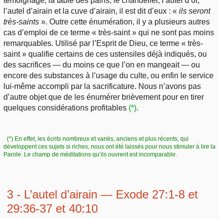
témoignage, la table des pains, le chandelier, l’autel d’or,
l’autel d’airain et la cuve d’airain, il est dit d’eux : «
ils seront
très-saints
». Outre cette énumération, il y a plusieurs autres
cas d’emploi de ce terme « très-saint » qui ne sont pas moins
remarquables. Utilisé par l’Esprit de Dieu, ce terme « très-
saint » qualifie certains de ces ustensiles déjà indiqués, ou
des sacrifices — du moins ce que l’on en mangeait — ou
encore des substances à l’usage du culte, ou enfin le service
lui-même accompli par la sacrificature. Nous n’avons pas
d’autre objet que de les énumérer brièvement pour en tirer
quelques considérations profitables
(*)
.
(*) En effet, les écrits nombreux et variés, anciens et plus récents, qui
développent ces sujets si riches, nous ont été laissés pour nous stimuler à lire la
Parole. Le champ de méditations qu’ils ouvrent est incomparable.
3 - L’autel d’airain — Exode 27:1-8 et
29:36-37 et 40:10