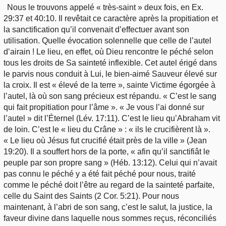
Nous le trouvons appelé « très-saint » deux fois, en Ex.
29:37 et 40:10. Il revêtait ce caractère après la propitiation et
la sanctification qu’il convenait d’effectuer avant son
utilisation. Quelle évocation solennelle que celle de l’autel
d’airain ! Le lieu, en effet, où Dieu rencontre le péché selon
tous les droits de Sa sainteté inflexible. Cet autel érigé dans
le parvis nous conduit à Lui, le bien-aimé Sauveur élevé sur
la croix. Il est « élevé de la terre », sainte Victime égorgée à
l’autel, là où son sang précieux est répandu. « C’est le sang
qui fait propitiation pour l’âme ». « Je vous l’ai donné sur
l’autel » dit l’Éternel (Lév. 17:11). C’est le lieu qu’Abraham vit
de loin. C’est le « lieu du Crâne » : « ils le crucifièrent là ».
« Le lieu où Jésus fut crucifié était près de la ville » (Jean
19:20). Il a souffert hors de la porte, « afin qu’il sanctifiât le
peuple par son propre sang » (Héb. 13:12). Celui qui n’avait
pas connu le péché y a été fait péché pour nous, traité
comme le péché doit l’être au regard de la sainteté parfaite,
celle du Saint des Saints (2 Cor. 5:21). Pour nous
maintenant, à l’abri de son sang, c’est le salut, la justice, la
faveur divine dans laquelle nous sommes reçus, réconciliés