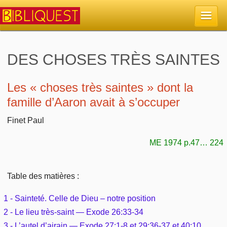
Accueil
DES CHOSES TRÈS SAINTES
La Bible
Les « choses très saintes » dont la
famille d’Aaron avait à s’occuper
Retour à l'accueil
Sujets
Finet Paul
Quoi de neuf sur Bibliquest
Lisez la Bible
Commentaires
ME 1974 p.47… 224
Sujets d'actualité
Écoutez la Bible
Tous les sujets
Recherche
Table des matières :
Librairies, éditeurs
Rechercher (concordance)
Dieu
Études et commentaires par passage
En bref
1 - Sainteté. Celle de Dieu – notre position
Autres sites chrétiens
Au sujet de la Bible
2 - Le lieu très-saint — Exode 26:33-34
La Bible
Personnages bibliques
Rechercher dans le site
3 - L’autel d’airain — Exode 27:1-8 et 29:36-37 et 40:10