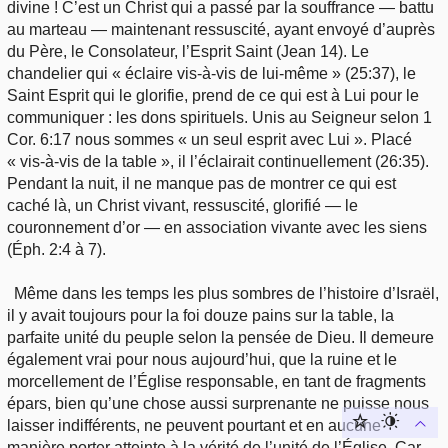
divine ! C’est un Christ qui a passé par la souffrance — battu
au marteau — maintenant ressuscité, ayant envoyé d’auprès
du Père, le Consolateur, l’Esprit Saint (Jean 14). Le
chandelier qui « éclaire vis-à-vis de lui-même » (25:37), le
Saint Esprit qui le glorifie, prend de ce qui est à Lui pour le
communiquer : les dons spirituels. Unis au Seigneur selon 1
Cor. 6:17 nous sommes « un seul esprit avec Lui ». Placé
« vis-à-vis de la table », il l’éclairait continuellement (26:35).
Pendant la nuit, il ne manque pas de montrer ce qui est
caché là, un Christ vivant, ressuscité, glorifié — le
couronnement d’or — en association vivante avec les siens
(Éph. 2:4 à 7).
Même dans les temps les plus sombres de l’histoire d’Israël,
il y avait toujours pour la foi douze pains sur la table, la
parfaite unité du peuple selon la pensée de Dieu. Il demeure
également vrai pour nous aujourd’hui, que la ruine et le
morcellement de l’Église responsable, en tant de fragments
épars, bien qu’une chose aussi surprenante ne puisse nous
laisser indifférents, ne peuvent pourtant et en aucune
manière porter atteinte à la vérité de l’unité de l’Église. Car