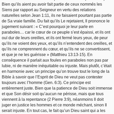
Bien qu’ils aient pu avoir fait partie de ceux nommés les
Siens par rapport au Seigneur en vertu des relations
naturelles selon Jean 1:11, ils ne faisaient pourtant pas partie
de Sa vraie famille. Du fait qu’ils Le rejetaient, Il prononce le
jugement suivant : « C’est pourquoi je leur parle en
paraboles… car le cœur de ce peuple s’est épaissi, et ils ont
ouï dur de leurs oreilles, et ils ont fermé leurs yeux, de peur
qu’ils ne voient des yeux, et qu’ils n’entendent des oreilles, et
qu’ils ne comprennent du cœur, et qu’ils ne se convertissent,
et que je ne les guérisse » (Matthieu 13:13-15). En
conséquence il parlait aux foules en paraboles non pas par
lubie, ni de manière inéquitable ou injuste. Mais plutôt, c’était
en harmonie avec un principe qu’on trouve tout le long de la
Bible à savoir que l’Esprit de Dieu ne veut pas contester
toujours avec l’homme (Gen. 6:3). Ce principe est
entièrement juste. Bien que la patience de Dieu soit immense
et que Son désir soit qu’aucun ne périsse, mais que tous
viennent à la repentance (2 Pierre 3:9), néanmoins Il doit
juger en justice les hommes et ce monde méchant, sinon Il
serait injuste. En tout cas, le fait qu’un Dieu saint qui a les