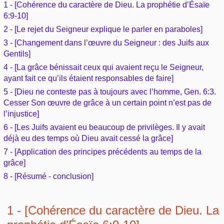
1 - [Cohérence du caractère de Dieu. La prophétie d’Ésaïe
Outils
Études et commentaires par passage
L'Évangile, le Salut
6:9-10]
Édification
Sujets de A à Z
Sommaires
2 - [Le rejet du Seigneur explique le parler en paraboles]
Paramètres
Versets Classés
Mort, résurrection
3 - [Changement dans l’œuvre du Seigneur : des Juifs aux
Commentaires journaliers
Ouvrages de A à Z
Gentils]
Aperçus Livres de la Bible
Lecture Journalière
L'Église, l'Assemblée
4 - [La grâce bénissait ceux qui avaient reçu le Seigneur,
COURS Bibliques - GUIDES de lecture
Auteurs de A à Z
ayant fait ce qu’ils étaient responsables de faire]
Autres FAQ
Prophétie
5 - [Dieu ne conteste pas à toujours avec l’homme, Gen. 6:3.
Pour débuter
Rechercher dans la Bible
Cesser Son œuvre de grâce à un certain point n’est pas de
l’injustice]
Sanctification
Études et commentaires par passage
6 - [Les Juifs avaient eu beaucoup de privilèges. Il y avait
déjà eu des temps où Dieu avait cessé la grâce]
Vie pratique
Dictionnaires bibliques
7 - [Application des principes précédents au temps de la
grâce]
Mariage, famille
8 - [Résumé - conclusion]
Sujets de A à Z
1 - [Cohérence du caractère de Dieu. La