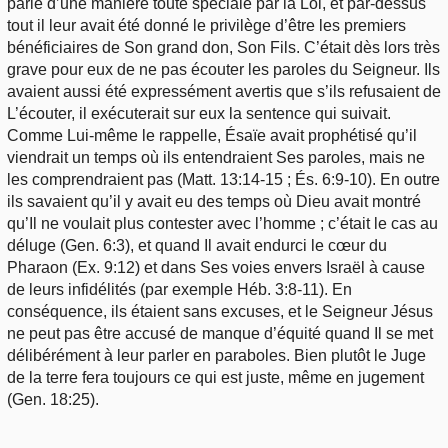
parlé d’une manière toute spéciale par la Loi, et par-dessus
tout il leur avait été donné le privilège d’être les premiers
bénéficiaires de Son grand don, Son Fils. C’était dès lors très
grave pour eux de ne pas écouter les paroles du Seigneur. Ils
avaient aussi été expressément avertis que s’ils refusaient de
L’écouter, il exécuterait sur eux la sentence qui suivait.
Comme Lui-même le rappelle, Ésaïe avait prophétisé qu’il
viendrait un temps où ils entendraient Ses paroles, mais ne
les comprendraient pas (Matt. 13:14-15 ; És. 6:9-10). En outre
ils savaient qu’il y avait eu des temps où Dieu avait montré
qu’Il ne voulait plus contester avec l’homme ; c’était le cas au
déluge (Gen. 6:3), et quand Il avait endurci le cœur du
Pharaon (Ex. 9:12) et dans Ses voies envers Israël à cause
de leurs infidélités (par exemple Héb. 3:8-11). En
conséquence, ils étaient sans excuses, et le Seigneur Jésus
ne peut pas être accusé de manque d’équité quand Il se met
délibérément à leur parler en paraboles. Bien plutôt le Juge
de la terre fera toujours ce qui est juste, même en jugement
(Gen. 18:25).