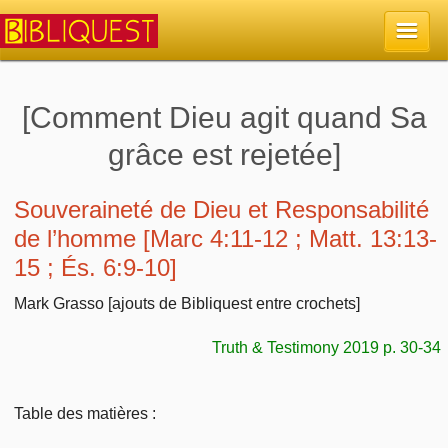
Accueil
[Comment Dieu agit quand Sa
grâce est rejetée]
La Bible
Retour à l'accueil
Souveraineté de Dieu et Responsabilité
Sujets
de l’homme [Marc 4:11-12 ; Matt. 13:13-
Quoi de neuf sur Bibliquest
15 ; És. 6:9-10]
Lisez la Bible
Commentaires
Mark Grasso [ajouts de Bibliquest entre crochets]
Sujets d'actualité
Écoutez la Bible
Tous les sujets
Recherche
Truth & Testimony 2019 p. 30-34
Librairies, éditeurs
Rechercher (concordance)
Dieu
Études et commentaires par passage
En bref
Autres sites chrétiens
Table des matières :
Au sujet de la Bible
La Bible
Personnages bibliques
Rechercher dans le site