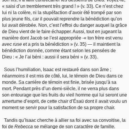
« saisi d’un tremblement très grand ! » (v. 33). Ce n’est chez
lui ni la colère, ni la stupéfaction d’avoir été trompé par son
plus jeune fils, car il pouvait reprendre la bénédiction qu’on
lui avait dérobée. Non, c’est l’effroi du danger auquel la grâce
de Dieu vient de le faire échapper. Aussi, tout en jugeant la
manière dont Jacob se l’est appropriée -« ton frère est venu
avec ruse
et a pris ta bénédiction » (v. 35) — il maintient la
bénédiction donnée, comme étant selon les pensées de
Dieu : « Je l’ai béni : aussi il sera béni » (v. 33).
Sous l’humiliation, Isaac est restauré dans son âme ;
néanmoins il est mis de côté, lui, le témoin de Dieu dans ce
monde. Sa carrière de témoin est finie, brisée jusqu’à sa
mort. Pendant près d’un demi-siècle, il ne verra plus dans
son entourage que les fruits du vieil homme qui lui seront une
amertume d’esprit, de cette chair d’Ésaü dont il avait voulu un
moment se servir pour la satisfaction de sa propre chair.
Tandis qu’Isaac cherche à allier sa foi avec sa convoitise, la
foi de
Rebecca
se mélange de son caractère de famille.