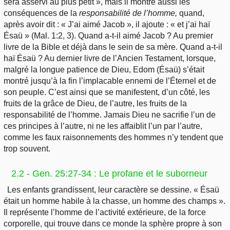
sera asservi au plus petit », mais il montre aussi les
conséquences de la
responsabilité de l’homme,
quand,
après avoir dit : « J’ai aimé Jacob », il ajoute : « et j’ai haï
Ésaü » (Mal. 1:2, 3). Quand a-t-il aimé Jacob ? Au premier
livre de la Bible et déjà dans le sein de sa mère. Quand a-t-il
haï Ésaü ? Au dernier livre de l’Ancien Testament, lorsque,
malgré la longue patience de Dieu, Edom (Ésaü) s’était
montré jusqu’à la fin l’implacable ennemi de l’Éternel et de
son peuple. C’est ainsi que se manifestent, d’un côté, les
fruits de la grâce de Dieu, de l’autre, les fruits de la
responsabilité de l’homme. Jamais Dieu ne sacrifie l’un de
ces principes à l’autre, ni ne les affaiblit l’un par l’autre,
comme les faux raisonnements des hommes n’y tendent que
trop souvent.
2.2 - Gen. 25:27-34 : Le profane et le suborneur
Les enfants grandissent, leur caractère se dessine. « Ésaü
était un homme habile à la chasse, un homme des champs ».
Il représente l’homme de l’activité extérieure, de la force
corporelle, qui trouve dans ce monde la sphère propre à son