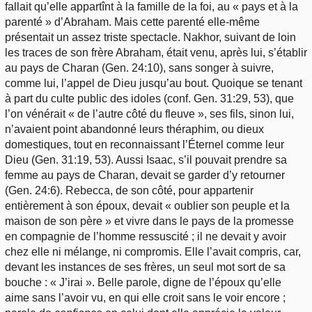
fallait qu’elle appartînt à la famille de la foi, au « pays et à la
parenté » d’Abraham. Mais cette parenté elle-même
présentait un assez triste spectacle. Nakhor, suivant de loin
les traces de son frère Abraham, était venu, après lui, s’établir
au pays de Charan (Gen. 24:10), sans songer à suivre,
comme lui, l’appel de Dieu jusqu’au bout. Quoique se tenant
à part du culte public des idoles (conf. Gen. 31:29, 53), que
l’on vénérait « de l’autre côté du fleuve », ses fils, sinon lui,
n’avaient point abandonné leurs théraphim, ou dieux
domestiques, tout en reconnaissant l’Éternel comme leur
Dieu (Gen. 31:19, 53). Aussi Isaac, s’il pouvait prendre sa
femme au pays de Charan, devait se garder d’y retourner
(Gen. 24:6). Rebecca, de son côté, pour appartenir
entièrement à son époux, devait « oublier son peuple et la
maison de son père » et vivre dans le pays de la promesse
en compagnie de l’homme ressuscité ; il ne devait y avoir
chez elle ni mélange, ni compromis. Elle l’avait compris, car,
devant les instances de ses frères, un seul mot sort de sa
bouche : « J’irai ». Belle parole, digne de l’époux qu’elle
aime sans l’avoir vu, en qui elle croit sans le voir encore ;