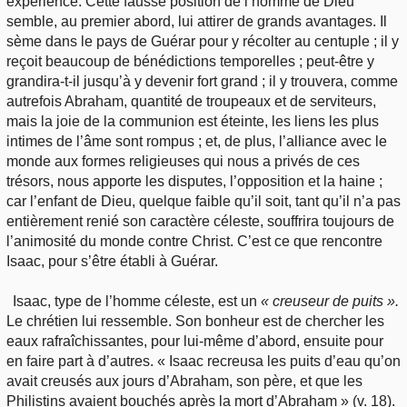
expérience. Cette fausse position de l’homme de Dieu
semble, au premier abord, lui attirer de grands avantages. Il
sème dans le pays de Guérar pour y récolter au centuple ; il y
reçoit beaucoup de bénédictions temporelles ; peut-être y
grandira-t-il jusqu’à y devenir fort grand ; il y trouvera, comme
autrefois Abraham, quantité de troupeaux et de serviteurs,
mais la joie de la communion est éteinte, les liens les plus
intimes de l’âme sont rompus ; et, de plus, l’alliance avec le
monde aux formes religieuses qui nous a privés de ces
trésors, nous apporte les disputes, l’opposition et la haine ;
car l’enfant de Dieu, quelque faible qu’il soit, tant qu’il n’a pas
entièrement renié son caractère céleste, souffrira toujours de
l’animosité du monde contre Christ. C’est ce que rencontre
Isaac, pour s’être établi à Guérar.
Isaac, type de l’homme céleste, est un
« creuseur de puits ».
Le chrétien lui ressemble. Son bonheur est de chercher les
eaux rafraîchissantes, pour lui-même d’abord, ensuite pour
en faire part à d’autres. « Isaac recreusa les puits d’eau qu’on
avait creusés aux jours d’Abraham, son père, et que les
Philistins avaient bouchés après la mort d’Abraham » (v. 18).