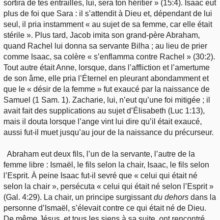
sortira de tes entrailles, lui, sera ton héritier » (15:4). Isaac eut
plus de foi que Sara : il s’attendit à Dieu et, dépendant de lui
seul, il pria instamment « au sujet de sa femme, car elle était
stérile ». Plus tard, Jacob imita son grand-père Abraham,
quand Rachel lui donna sa servante Bilha ; au lieu de prier
comme Isaac, sa colère « s’enflamma contre Rachel » (30:2).
Tout autre était Anne, lorsque, dans l’affliction et l’amertume
de son âme, elle pria l’Éternel en pleurant abondamment et
que le « désir de la femme » fut exaucé par la naissance de
Samuel (1 Sam. 1). Zacharie, lui, n’eut qu’une foi mitigée ; il
avait fait des supplications au sujet d’Élisabeth (Luc 1:13),
mais il douta lorsque l’ange vint lui dire qu’il était exaucé,
aussi fut-il muet jusqu’au jour de la naissance du précurseur.
Abraham eut deux fils, l’un de la servante, l’autre de la
femme libre : Ismaël, le fils selon la chair, Isaac, le fils selon
l’Esprit. À peine Isaac fut-il sevré que « celui qui était né
selon la chair », persécuta « celui qui était né selon l’Esprit »
(Gal. 4:29). La chair, un principe surgissant
du dehors
dans la
personne d’Ismaël, s’élevait contre ce qui était né de Dieu.
De même Jésus, et tous les siens à sa suite, ont rencontré