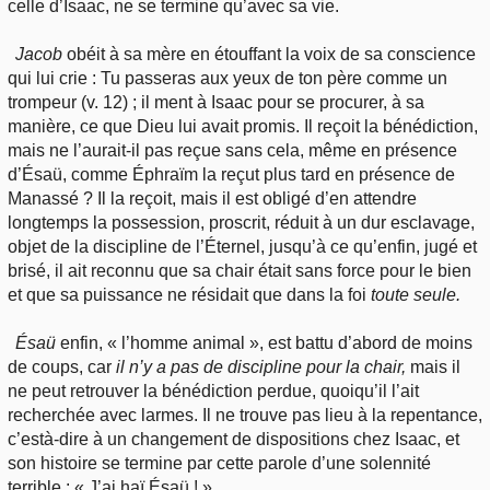
celle d’Isaac, ne se termine qu’avec sa vie.
Jacob
obéit à sa mère en étouffant la voix de sa conscience
qui lui crie : Tu passeras aux yeux de ton père comme un
trompeur (v. 12) ; il ment à Isaac pour se procurer, à sa
manière, ce que Dieu lui avait promis. Il reçoit la bénédiction,
mais ne l’aurait-il pas reçue sans cela, même en présence
d’Ésaü, comme Éphraïm la reçut plus tard en présence de
Manassé ? Il la reçoit, mais il est obligé d’en attendre
longtemps la possession, proscrit, réduit à un dur esclavage,
objet de la discipline de l’Éternel, jusqu’à ce qu’enfin, jugé et
brisé, il ait reconnu que sa chair était sans force pour le bien
et que sa puissance ne résidait que dans la foi
toute seule.
Ésaü
enfin, « l’homme animal », est battu d’abord de moins
de coups, car
il n’y a pas de discipline pour la chair,
mais il
ne peut retrouver la bénédiction perdue, quoiqu’il l’ait
recherchée avec larmes. Il ne trouve pas lieu à la repentance,
c’està-dire à un changement de dispositions chez Isaac, et
son histoire se termine par cette parole d’une solennité
terrible : « J’ai haï Ésaü ! »