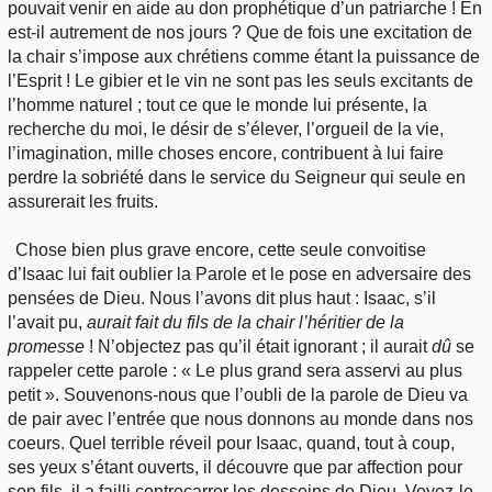
pouvait venir en aide au don prophétique d’un patriarche ! En
est-il autrement de nos jours ? Que de fois une excitation de
la chair s’impose aux chrétiens comme étant la puissance de
l’Esprit ! Le gibier et le vin ne sont pas les seuls excitants de
l’homme naturel ; tout ce que le monde lui présente, la
recherche du moi, le désir de s’élever, l’orgueil de la vie,
l’imagination, mille choses encore, contribuent à lui faire
perdre la sobriété dans le service du Seigneur qui seule en
assurerait les fruits.
Chose bien plus grave encore, cette seule convoitise
d’Isaac lui fait oublier la Parole et le pose en adversaire des
pensées de Dieu. Nous l’avons dit plus haut : Isaac, s’il
l’avait pu,
aurait fait du fils de la chair l’héritier de la
promesse
! N’objectez pas qu’il était ignorant ; il aurait
dû
se
rappeler cette parole : « Le plus grand sera asservi au plus
petit ». Souvenons-nous que l’oubli de la parole de Dieu va
de pair avec l’entrée que nous donnons au monde dans nos
coeurs. Quel terrible réveil pour Isaac, quand, tout à coup,
ses yeux s’étant ouverts, il découvre que par affection pour
son fils, il a failli contrecarrer les desseins de Dieu. Voyez-le,