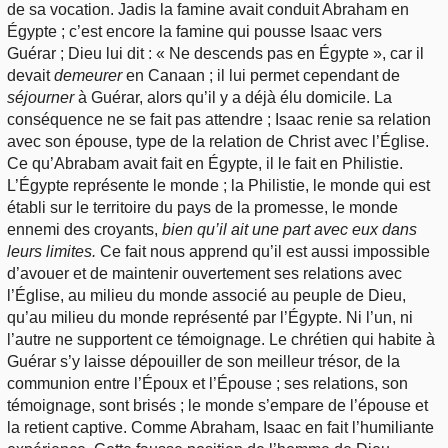
de sa vocation. Jadis la famine avait conduit Abraham en
Égypte ; c’est encore la famine qui pousse Isaac vers
Guérar ; Dieu lui dit : « Ne descends pas en Égypte », car il
devait
demeurer
en Canaan ; il lui permet cependant de
séjourner
à Guérar, alors qu’il y a déjà élu domicile. La
conséquence ne se fait pas attendre ; Isaac renie sa relation
avec son épouse, type de la relation de Christ avec l’Église.
Ce qu’Abrabam avait fait en Égypte, il le fait en Philistie.
L’Égypte représente le monde ; la Philistie, le monde qui est
établi sur le territoire du pays de la promesse, le monde
ennemi des croyants,
bien qu’il ait une part avec eux dans
leurs limites.
Ce fait nous apprend qu’il est aussi impossible
d’avouer et de maintenir ouvertement ses relations avec
l’Église, au milieu du monde associé au peuple de Dieu,
qu’au milieu du monde représenté par l’Égypte. Ni l’un, ni
l’autre ne supportent ce témoignage. Le chrétien qui habite à
Guérar s’y laisse dépouiller de son meilleur trésor, de la
communion entre l’Époux et l’Épouse ; ses relations, son
témoignage, sont brisés ; le monde s’empare de l’épouse et
la retient captive. Comme Abraham, Isaac en fait l’humiliante