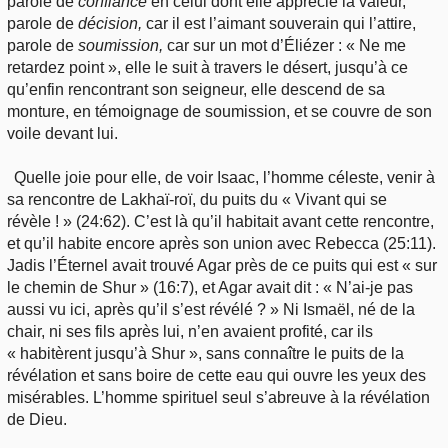
parole de
confiance
en celui dont elle apprécie la valeur,
parole de
décision,
car il est l’aimant souverain qui l’attire,
parole de
soumission,
car sur un mot d’Éliézer : « Ne me
retardez point », elle le suit à travers le désert, jusqu’à ce
qu’enfin rencontrant son seigneur, elle descend de sa
monture, en témoignage de soumission, et se couvre de son
voile devant lui.
Quelle joie pour elle, de voir Isaac, l’homme céleste, venir à
sa rencontre de Lakhaï-roï, du puits du « Vivant qui se
révèle ! » (24:62). C’est là qu’il habitait avant cette rencontre,
et qu’il habite encore après son union avec Rebecca (25:11).
Jadis l’Éternel avait trouvé Agar près de ce puits qui est « sur
le chemin de Shur » (16:7), et Agar avait dit : « N’ai-je pas
aussi vu ici, après qu’il s’est révélé ? » Ni Ismaël, né de la
chair, ni ses fils après lui, n’en avaient profité, car ils
« habitèrent jusqu’à Shur », sans connaître le puits de la
révélation et sans boire de cette eau qui ouvre les yeux des
misérables. L’homme spirituel seul s’abreuve à la révélation
de Dieu.