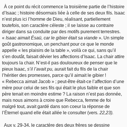
À ce point du récit commence la troisième partie de l’histoire
d’Isaac ; histoire désormais liée à celle de ses deux fils. Isaac
n’est plus ici l’homme de Dieu, réalisant, partiellement
toutefois, son caractère céleste ; il se laisse au contraire
diriger dans sa conduite par des motifs purement terrestres.
«
Isaac aimait Ésaü, car le gibier était sa viande
». Un simple
goût gastronomique, un penchant pour ce que le monde
appelle « les plaisirs de la table », voilà ce qui, sans qu’il
s’en doutât, faisait dévier les affections d’Isaac. La chair attire
toujours la chair. N’est-il pas douloureux de penser que le
pieux Isaac,
s’il l’avait pu,
aurait fait du fils de la chair
l’héritier des promesses, parce qu’il aimait le gibier !
« Rebecca aimait Jacob » ; peut-être était-ce l’affection d’une
mère pour celui de ses fils qui était le plus faible et que son
père tenait en moindre estime ? La raison n’est pas donnée,
mais nous aimons à croire que Rebecca, femme de foi
malgré tout, avait gardé dans son coeur la réponse de
l’Éternel quand elle était allée le consulter (vers.
22,23).
Aux v. 29-34, le caractère des deux frères se dessine