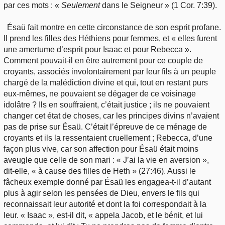
par ces mots : «
Seulement
dans le Seigneur » (1 Cor. 7:39).
Ésaü fait montre en cette circonstance de son esprit profane.
Il prend les filles des Héthiens pour femmes, et « elles furent
une amertume d’esprit pour Isaac et pour Rebecca ».
Comment pouvait-il en être autrement pour ce couple de
croyants, associés involontairement par leur fils à un peuple
chargé de la malédiction divine et qui, tout en restant purs
eux-mêmes, ne pouvaient se dégager de ce voisinage
idolâtre ? Ils en souffraient, c’était justice ; ils ne pouvaient
changer cet état de choses, car les principes divins n’avaient
pas de prise sur Ésaü. C’était l’épreuve de ce ménage de
croyants et ils la ressentaient cruellement ; Rebecca, d’une
façon plus vive, car son affection pour Ésaü était moins
aveugle que celle de son mari : « J’ai la vie en aversion »,
dit-elle, « à cause des filles de Heth » (27:46). Aussi le
fâcheux exemple donné par Ésaü les engagea-t-il d’autant
plus à agir selon les pensées de Dieu, envers le fils qui
reconnaissait leur autorité et dont la foi correspondait à la
leur. « Isaac », est-il dit, « appela Jacob, et le bénit, et lui