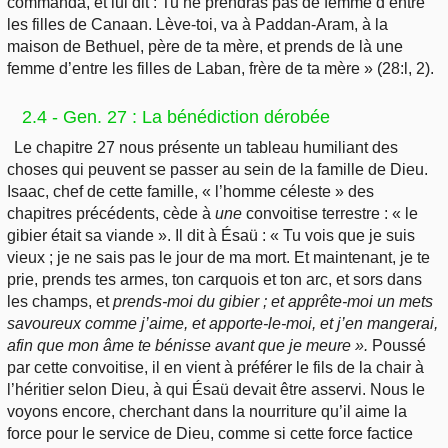
commanda, et lui dit : Tu ne prendras pas de femme d’entre
les filles de Canaan. Lève-toi, va à Paddan-Aram, à la
maison de Bethuel, père de ta mère, et prends de là une
femme d’entre les filles de Laban, frère de ta mère » (28:l, 2).
2.4 - Gen. 27 : La bénédiction dérobée
Le chapitre 27 nous présente un tableau humiliant des
choses qui peuvent se passer au sein de la famille de Dieu.
Isaac, chef de cette famille, « l’homme céleste » des
chapitres précédents, cède à
une
convoitise terrestre : « le
gibier était sa viande ». Il dit à Ésaü : « Tu vois que je suis
vieux ; je ne sais pas le jour de ma mort. Et maintenant, je te
prie, prends tes armes, ton carquois et ton arc, et sors dans
les champs, et
prends-moi du gibier ; et apprête-moi un mets
savoureux comme j’aime, et apporte-le-moi, et j’en mangerai,
afin que mon âme te bénisse avant que je meure ».
Poussé
par cette convoitise, il en vient à préférer le fils de la chair à
l’héritier selon Dieu, à qui Ésaü devait être asservi. Nous le
voyons encore, cherchant dans la nourriture qu’il aime la
force pour le service de Dieu, comme si cette force factice