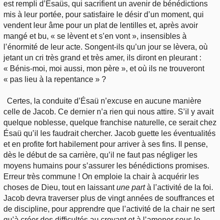
est rempli d’Ésaüs, qui sacrifient un avenir de bénédictions
mis à leur portée, pour satisfaire le désir d’un moment, qui
vendent leur âme pour un plat de lentilles et, après avoir
mangé et bu, « se lèvent et s’en vont », insensibles à
l’énormité de leur acte. Songent-ils qu’un jour se lèvera, où
jetant un cri très grand et très amer, ils diront en pleurant :
« Bénis-moi, moi aussi, mon père », et où ils ne trouveront
« pas lieu à la repentance » ?
Certes, la conduite d’Ésaü n’excuse en aucune manière
celle de Jacob. Ce dernier n’a rien qui nous attire. S’il y avait
quelque noblesse, quelque franchise naturelle, ce serait chez
Ésaü qu’il les faudrait chercher. Jacob guette les éventualités
et en profite fort habilement pour arriver à ses fins. Il pense,
dès le début de sa carrière, qu’il ne faut pas négliger les
moyens humains pour s’assurer les bénédictions promises.
Erreur très commune ! On emploie la chair à acquérir les
choses de Dieu, tout en laissant
une part
à l’activité de la foi.
Jacob devra traverser plus de vingt années de souffrances et
de discipline, pour apprendre que l’activité de la chair ne sert
qu’à créer des difficultés au croyant et à l’amener sous le