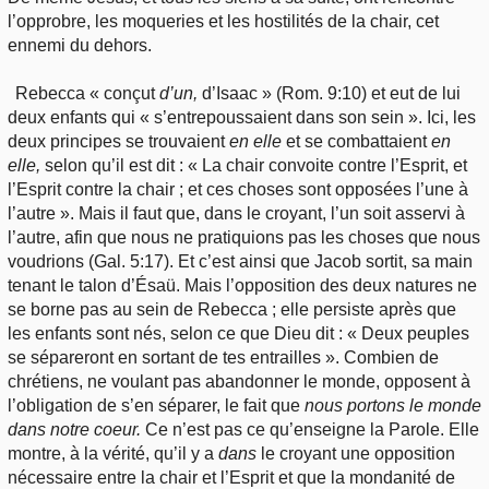
l’opprobre, les moqueries et les hostilités de la chair, cet
ennemi du dehors.
Rebecca « conçut
d’un,
d’Isaac » (Rom. 9:10) et eut de lui
deux enfants qui « s’entrepoussaient dans son sein ». Ici, les
deux principes se trouvaient
en elle
et se combattaient
en
elle,
selon qu’il est dit : « La chair convoite contre l’Esprit, et
l’Esprit contre la chair ; et ces choses sont opposées l’une à
l’autre ». Mais il faut que, dans le croyant, l’un soit asservi à
l’autre, afin que nous ne pratiquions pas les choses que nous
voudrions (Gal. 5:17). Et c’est ainsi que Jacob sortit, sa main
tenant le talon d’Ésaü. Mais l’opposition des deux natures ne
se borne pas au sein de Rebecca ; elle persiste après que
les enfants sont nés, selon ce que Dieu dit : « Deux peuples
se sépareront en sortant de tes entrailles ». Combien de
chrétiens, ne voulant pas abandonner le monde, opposent à
l’obligation de s’en séparer, le fait que
nous portons le monde
dans notre coeur.
Ce n’est pas ce qu’enseigne la Parole. Elle
montre, à la vérité, qu’il y a
dans
le croyant une opposition
nécessaire entre la chair et l’Esprit et que la mondanité de