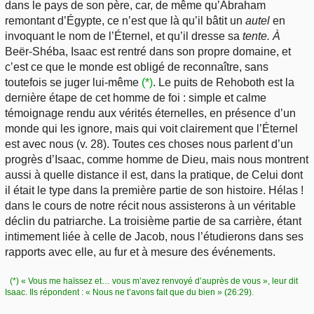
dans le pays de son père, car, de même qu’Abraham
remontant d’Égypte, ce n’est que là qu’il bâtit un
autel
en
invoquant le nom de l’Éternel, et qu’il dresse sa
tente. À
Beër-Shéba, Isaac est rentré dans son propre domaine, et
c’est ce que le monde est obligé de reconnaître, sans
toutefois se juger lui-même
(*)
. Le puits de Rehoboth est la
dernière étape de cet homme de foi : simple et calme
témoignage rendu aux vérités éternelles, en présence d’un
monde qui les ignore, mais qui voit clairement que l’Éternel
est avec nous (v. 28). Toutes ces choses nous parlent d’un
progrès d’Isaac, comme homme de Dieu, mais nous montrent
aussi à quelle distance il est, dans la pratique, de Celui dont
il était le type dans la première partie de son histoire. Hélas !
dans le cours de notre récit nous assisterons à un véritable
déclin du patriarche. La troisième partie de sa carrière, étant
intimement liée à celle de Jacob, nous l’étudierons dans ses
rapports avec elle, au fur et à mesure des événements.
(*) « Vous me haïssez et… vous m’avez renvoyé d’auprès de vous », leur dit
Isaac. Ils répondent : « Nous ne t’avons fait que du bien » (26:29).