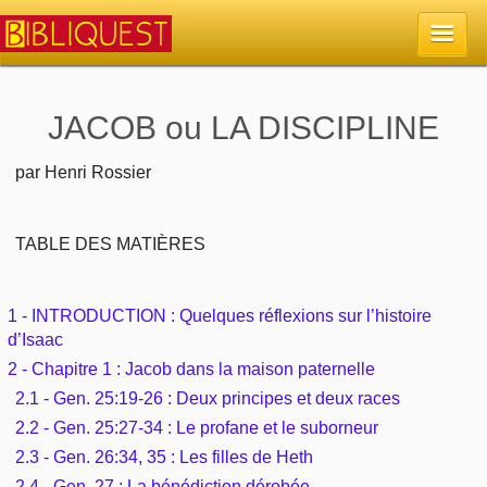
Accueil
JACOB ou LA DISCIPLINE
La Bible
par Henri Rossier
Retour à l'accueil
Sujets
TABLE DES MATIÈRES
Quoi de neuf sur Bibliquest
Lisez la Bible
Commentaires
1 - INTRODUCTION : Quelques réflexions sur l’histoire
Sujets d'actualité
d’Isaac
Écoutez la Bible
Tous les sujets
Recherche
2 - Chapitre 1 : Jacob dans la maison paternelle
Librairies, éditeurs
2.1 - Gen. 25:19-26 : Deux principes et deux races
Rechercher (concordance)
Dieu
Études et commentaires par passage
En bref
2.2 - Gen. 25:27-34 : Le profane et le suborneur
Autres sites chrétiens
Au sujet de la Bible
2.3 - Gen. 26:34, 35 : Les filles de Heth
La Bible
Personnages bibliques
Rechercher dans le site
2.4 - Gen. 27 : La bénédiction dérobée