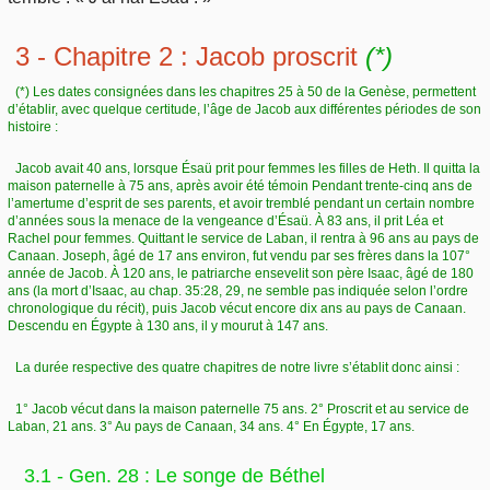
3 - Chapitre 2 : Jacob proscrit
(*)
(*) Les dates consignées dans les chapitres 25 à 50 de la Genèse, permettent
d’établir, avec quelque certitude, l’âge de Jacob aux différentes périodes de son
histoire :
Jacob avait 40 ans, lorsque Ésaü prit pour femmes les filles de Heth. Il quitta la
maison paternelle à 75 ans, après avoir été témoin Pendant trente-cinq ans de
l’amertume d’esprit de ses parents, et avoir tremblé pendant un certain nombre
d’années sous la menace de la vengeance d’Ésaü. À 83 ans, il prit Léa et
Rachel pour femmes. Quittant le service de Laban, il rentra à 96 ans au pays de
Canaan. Joseph, âgé de 17 ans environ, fut vendu par ses frères dans la 107°
année de Jacob. À 120 ans, le patriarche ensevelit son père Isaac, âgé de 180
ans (la mort d’Isaac, au chap. 35:28, 29, ne semble pas indiquée selon l’ordre
chronologique du récit), puis Jacob vécut encore dix ans au pays de Canaan.
Descendu en Égypte à 130 ans, il y mourut à 147 ans.
La durée respective des quatre chapitres de notre livre s’établit donc ainsi :
1° Jacob vécut dans la maison paternelle 75 ans. 2° Proscrit et au service de
Laban, 21 ans. 3° Au pays de Canaan, 34 ans. 4° En Égypte, 17 ans.
3.1 - Gen. 28 : Le songe de Béthel