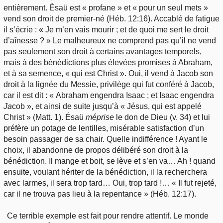
entièrement. Ésaü est « profane » et « pour un seul mets »
vend son droit de premier-né (Héb. 12:16). Accablé de fatigue
il s’écrie : « Je m’en vais mourir ; et de quoi me sert le droit
d’aînesse ? » Le malheureux ne comprend pas qu’il ne vend
pas seulement son droit à certains avantages temporels,
mais à des bénédictions plus élevées promises à Abraham,
et à sa semence, « qui est Christ ». Oui, il vend à Jacob son
droit à la lignée du Messie, privilège qui fut conféré à Jacob,
car il est dit : « Abraham engendra Isaac ; et Isaac engendra
Ja
cob », et ainsi de suite jusqu’à « Jésus, qui est appelé
Christ » (Matt. 1). Ésaü
méprise
le don de Dieu (v. 34) et lui
préfère un potage de lentilles, misérable satisfaction d’un
besoin passager de sa chair. Quelle indifférence ! Ayant le
choix, il abandonne de propos délibéré son droit à la
bénédiction. Il mange et boit, se lève et s’en va… Ah ! quand
ensuite, voulant hériter de la bénédiction, il la recherchera
avec larmes, il sera trop tard… Oui, trop tard !… « Il fut rejeté,
car il ne trouva pas lieu à la repentance » (Héb. 12:17).
Ce terrible exemple est fait pour rendre attentif. Le monde