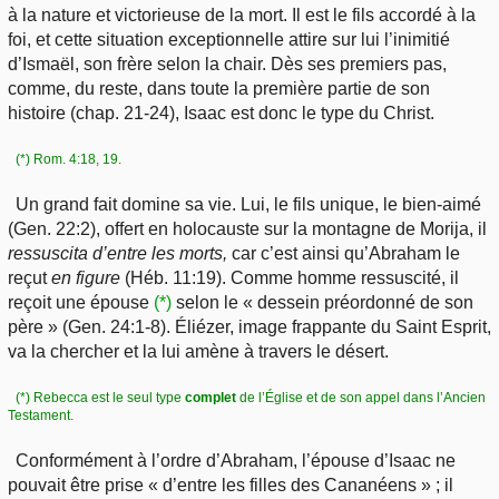
à la nature et victorieuse de la mort. Il est le fils accordé à la
foi, et cette situation exceptionnelle attire sur lui l’inimitié
d’Ismaël, son frère selon la chair. Dès ses premiers pas,
comme, du reste, dans toute la première partie de son
histoire (chap. 21-24), Isaac est donc le type du Christ.
(*) Rom. 4:18, 19.
Un grand fait domine sa vie. Lui, le fils unique, le bien-aimé
(Gen. 22:2), offert en holocauste sur la montagne de Morija, il
ressuscita d’entre les morts,
car c’est ainsi qu’Abraham le
reçut
en figure
(Héb. 11:19). Comme homme ressuscité, il
reçoit une épouse
(*)
selon le « dessein préordonné de son
père » (Gen. 24:1-8). Éliézer, image frappante du Saint Esprit,
va la chercher et la lui amène à travers le désert.
(*) Rebecca est le seul type
complet
de l’Église et de son appel dans l’Ancien
Testament.
Conformément à l’ordre d’Abraham, l’épouse d’Isaac ne
pouvait être prise « d’entre les filles des Cananéens » ; il