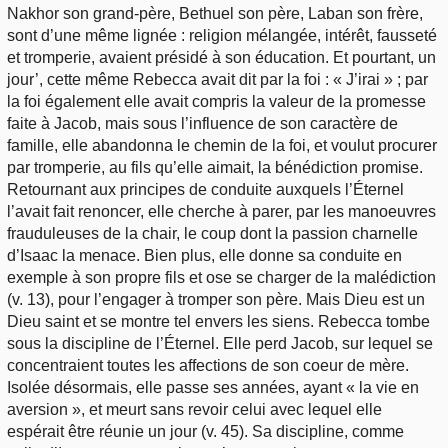
Nakhor son grand-père, Bethuel son père, Laban son frère,
sont d’une même lignée : religion mélangée, intérêt, fausseté
et tromperie, avaient présidé à son éducation. Et pourtant, un
jour’, cette même Rebecca avait dit par la foi : « J’irai » ; par
la foi également elle avait compris la valeur de la promesse
faite à Jacob, mais sous l’influence de son caractère de
famille, elle abandonna le chemin de la foi, et voulut procurer
par tromperie, au fils qu’elle aimait, la bénédiction promise.
Retournant aux principes de conduite auxquels l’Éternel
l’avait fait renoncer, elle cherche à parer, par les manoeuvres
frauduleuses de la chair, le coup dont la passion charnelle
d’Isaac la menace. Bien plus, elle donne sa conduite en
exemple à son propre fils et ose se charger de la malédiction
(v. 13), pour l’engager à tromper son père. Mais Dieu est un
Dieu saint et se montre tel envers les siens. Rebecca tombe
sous la discipline de l’Éternel. Elle perd Jacob, sur lequel se
concentraient toutes les affections de son coeur de mère.
Isolée désormais, elle passe ses années, ayant « la vie en
aversion », et meurt sans revoir celui avec lequel elle
espérait être réunie un jour (v. 45). Sa discipline, comme