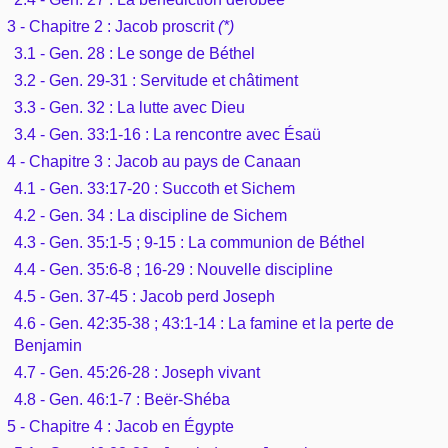
Outils
Études et commentaires par passage
3 - Chapitre 2 : Jacob proscrit
(*)
L'Évangile, le Salut
Édification
Sujets de A à Z
3.1 - Gen. 28 : Le songe de Béthel
Sommaires
Paramètres
Versets Classés
3.2 - Gen. 29-31 : Servitude et châtiment
Mort, résurrection
Commentaires journaliers
Ouvrages de A à Z
3.3 - Gen. 32 : La lutte avec Dieu
Aperçus Livres de la Bible
Lecture Journalière
L'Église, l'Assemblée
3.4 - Gen. 33:1-16 : La rencontre avec Ésaü
COURS Bibliques - GUIDES de lecture
Auteurs de A à Z
Autres FAQ
4 - Chapitre 3 : Jacob au pays de Canaan
Prophétie
4.1 - Gen. 33:17-20 : Succoth et Sichem
Pour débuter
Rechercher dans la Bible
4.2 - Gen. 34 : La discipline de Sichem
Sanctification
4.3 - Gen. 35:1-5 ; 9-15 : La communion de Béthel
Études et commentaires par passage
4.4 - Gen. 35:6-8 ; 16-29 : Nouvelle discipline
Vie pratique
4.5 - Gen. 37-45 : Jacob perd Joseph
Dictionnaires bibliques
4.6 - Gen. 42:35-38 ; 43:1-14 : La famine et la perte de
Mariage, famille
Benjamin
4.7 - Gen. 45:26-28 : Joseph vivant
Sujets de A à Z
4.8 - Gen. 46:1-7 : Beër-Shéba
5 - Chapitre 4 : Jacob en Égypte