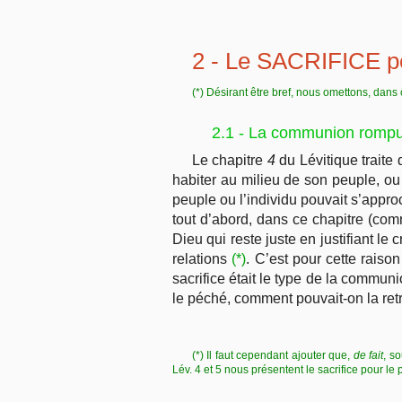
2 - Le SACRIFICE po
(*) Désirant être bref, nous omettons, dans ce
2.1 - La communion rompu
Le chapitre
4
du Lévitique traite
habiter au milieu de son peuple, ou 
peuple ou l’individu pouvait s’appr
tout d’abord, dans ce chapitre (comm
Dieu qui reste juste en justifiant le
relations
(*)
. C’est pour cette raiso
sacrifice était le type de la commun
le péché, comment pouvait-on la ret
(*) Il faut cependant ajouter que,
de fait
, s
Lév. 4 et 5 nous présentent le sacrifice pour l