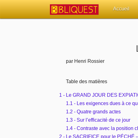
Accueil
Retour à l'acc
Quoi de neuf 
Sujets d'actua
par Henri Rossier
Librairies, éd
Table des matières
Autres sites 
1 - Le GRAND JOUR DES EXPIATIO
1.1 - Les exigences dues à ce q
Outils
1.2 - Quatre grands actes
1.3 - Sur l’efficacité de ce jour
Paramètres
1.4 - Contraste avec la position
2 - Le SACRIFICE pour le PÉCHÉ — 