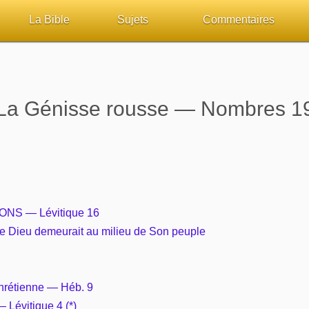
La Bible
Sujets
Commentaires
ueil
Lisez la Bible
Tous les sujets
Études et commentaires 
sur Bibliquest
Écoutez la Bible
Dieu
Personnages bibliques
La Génisse rousse — Nombres 1
lité
Rechercher (concordance)
La Bible
Édification
iteurs
Au sujet de la Bible
L'Évangile, le Salut
Commentaires journalier
chrétiens
Études et commentaires par passage
Mort, résurrection
COURS Bibliques - GUID
NS — Lévitique 16
ue Dieu demeurait au milieu de Son peuple
Versets Classés
L'Église, l'Assemblée
Pour débuter
Lecture Journalière
Prophétie
 chrétienne — Héb. 9
Sanctification
Lévitique 4 (*)