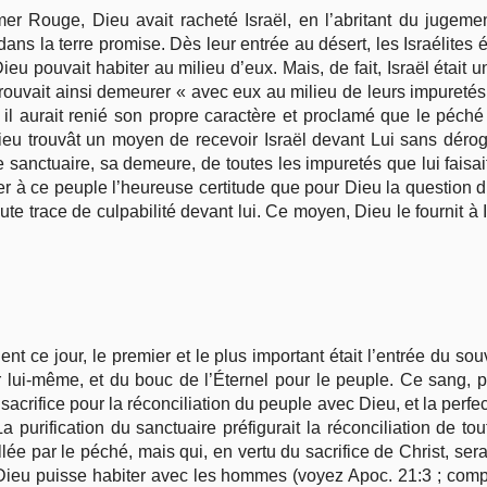
er Rouge, Dieu avait racheté Israël, en l’abritant du jugement
ans la terre promise. Dès leur entrée au désert, les Israélites 
u pouvait habiter au milieu d’eux. Mais, de fait, Israël était u
rouvait ainsi demeurer « avec eux au milieu de leurs impuretés 
ar il aurait renié son propre caractère et proclamé que le péché
 Dieu trouvât un moyen de recevoir Israël devant Lui sans déro
 sanctuaire, sa demeure, de toutes les impuretés que lui faisai
r à ce peuple l’heureuse certitude que pour Dieu la question d
te trace de culpabilité devant lui. Ce moyen, Dieu le fournit à 
nt ce jour, le premier et le plus important était l’entrée du souv
 lui-même, et du bouc de l’Éternel pour le peuple. Ce sang, pl
u sacrifice pour la réconciliation du peuple avec Dieu, et la perfe
La purification du sanctuaire préfigurait la réconciliation de to
illée par le péché, mais qui, en vertu du sacrifice de Christ, se
 Dieu puisse habiter avec les hommes (voyez Apoc. 21:3 ; comp.