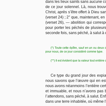
dans les lieux saints sans aucune c
de ce jour solennel. Là, nous trou
Christ, après s’être offert à Dieu s
(verset 24) ; 2° que, maintenant, en
(verset 26), — abolition qui corres
pour porter les péchés de plusieurs 
seconde fois, sans péché, à salut à c
(*) Toute cette épître, sauf en un ou deux 
pour nous, de ce jour considéré comme type.
(**) Il est évident que la valeur tout entiè
Ce type du grand jour des expia
nous savons que l’œuvre qui en est 
nous avons néanmoins l’entière certi
et immuable, et nous n’avons pas b
l’attendons, sans péché, à salut. En
dans une terre inhabitée, où même l’