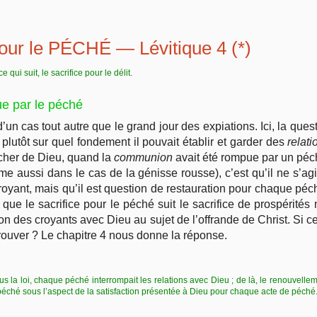
ur le PÉCHÉ — Lévitique 4 (*)
 qui suit, le sacrifice pour le délit.
e par le péché
 d’un cas tout autre que le grand jour des expiations. Ici, la qu
plutôt sur quel fondement il pouvait établir et garder des
relat
ocher de Dieu, quand la
communion
avait été rompue par un péché
e aussi dans le cas de la génisse rousse), c’est qu’il ne s’agi
 croyant, mais qu’il est question de restauration pour chaque pé
n que le sacrifice pour le péché suit le sacrifice de prospérité
ion des croyants avec Dieu au sujet de l’offrande de Christ. Si
rouver ? Le chapitre 4 nous donne la réponse.
ous la loi, chaque péché interrompait les relations
avec Dieu ; de là, le renouvellem
e péché sous l’aspect de la satisfaction présentée à Dieu pour chaque acte de péché