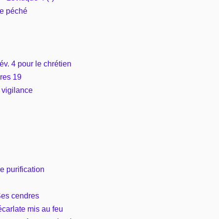
le péché
Vie pratique
Mariage, famille
év. 4 pour le chrétien
Sujets de A à Z
es 19
 vigilance
 purification
Ses cendres
’écarlate mis au feu