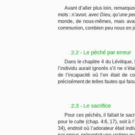
Avant d’aller plus loin, remarq
mots :
n’avoir, avec Dieu, qu’une p
monde, de nous-mêmes, mais avant 
communion, combien peu nous en jo
2.2 - Le péché par erreur
Dans le chapitre 4 du Lévitique,
l’individu aurait ignorés s’il ne s’é
de l’incapacité où l’on était de c
précisément de telles fautes qui fai
2.3 - Le sacrifice
Pour ces péchés, il fallait le sacr
pour le culte (chap. 4:6, 17), soit à
34), endroit où l’adorateur était in
par erreur, présentait une victime qu