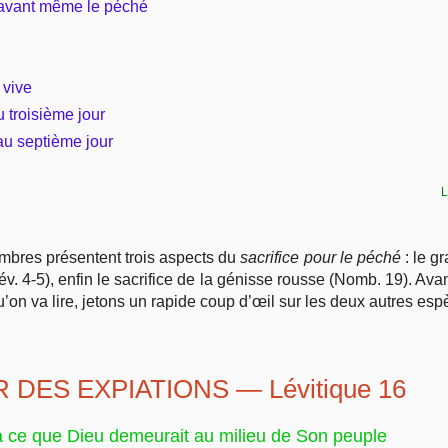
é avant même le péché
 vive
u troisième jour
au septième jour
L
ombres présentent trois aspects du
sacrifice pour le péché
: le g
(Lév. 4-5), enfin le sacrifice de la génisse rousse (Nomb. 19). Av
’on va lire, jetons un rapide coup d’œil sur les deux autres esp
 DES EXPIATIONS — Lévitique 16
à ce que Dieu demeurait au milieu de Son peuple