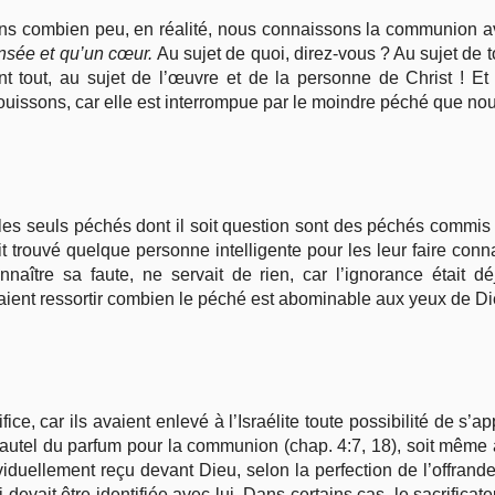
uons combien peu, en réalité, nous connaissons la communion av
ensée et qu’un cœur.
Au sujet de quoi, direz-vous ? Au sujet de 
tout, au sujet de l’œuvre et de la personne de Christ ! Et 
uissons, car elle est interrompue par le moindre péché que 
 les seuls péchés dont il soit question sont des péchés commis
tait trouvé quelque personne intelligente pour les leur faire conn
onnaître sa faute, ne servait de rien, car l’ignorance était 
saient ressortir combien le péché est abominable aux yeux de Di
ifice, car ils avaient enlevé à l’Israélite toute possibilité de s’
 l’autel du parfum pour la communion (chap. 4:7, 18), soit même 
dividuellement reçu devant Dieu, selon la perfection de l’offrand
i devait être identifiée avec lui. Dans certains cas, le sacrificat