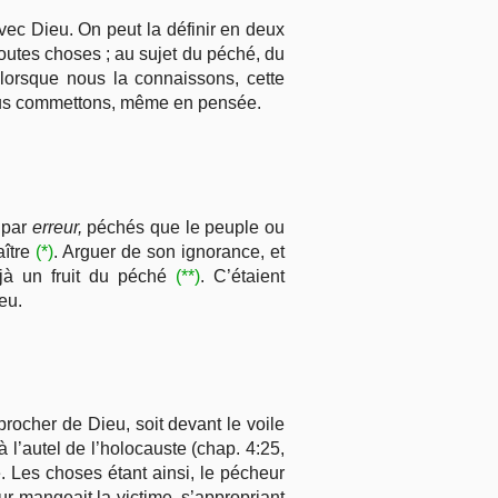
ec Dieu. On peut la définir en deux
toutes choses ; au sujet du péché, du
lorsque nous la connaissons, cette
nous commettons, même en pensée.
 par
erreur,
péchés que le peuple ou
aître
(*)
. Arguer de son ignorance, et
déjà un fruit du péché
(**)
. C’étaient
eu.
approcher de Dieu, soit devant le voile
à l’autel de l’holocauste (chap. 4:25,
e. Les choses étant ainsi, le pécheur
eur mangeait la victime, s’appropriant