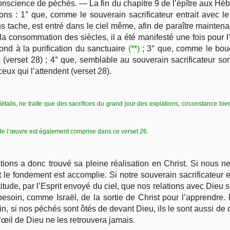
onscience de péchés. — La fin du chapitre 9 de l’épître aux Hé
vons : 1° que, comme le souverain sacrificateur entrait avec 
ans tache, est entré dans le ciel même, afin de paraître mainte
 la consommation des siècles, il a été manifesté une fois pour l
pond à la purification du sanctuaire
(**)
; 3° que, comme le bouc 
(verset 28) ; 4° que, semblable au souverain sacrificateur sort
eux qui l’attendent (verset 28).
détails, ne traite que des sacrifices du grand jour des expiations, circonstance bie
re de l’œuvre est également comprise dans ce verset 26.
tions a donc trouvé sa pleine réalisation en Christ. Si nous n
le fondement est accomplie. Si notre souverain sacrificateur 
tude, par l’Esprit envoyé du ciel, que nos relations avec Dieu s
esoin, comme Israël, de la sortie de Christ pour l’apprendre. 
fin, si nos péchés sont ôtés de devant Dieu, ils le sont aussi 
œil de Dieu ne les retrouvera jamais.