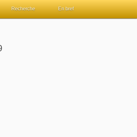
Recherche
En bref
par passage
Rechercher dans le site
Sommaires
Sujets de A à Z
Aperçus Livres de la Bible
9
Ouvrages de A à Z
Autres FAQ
s
Auteurs de A à Z
ES de lecture
Rechercher dans la Bible
Études et commentaires par passage
Dictionnaires bibliques