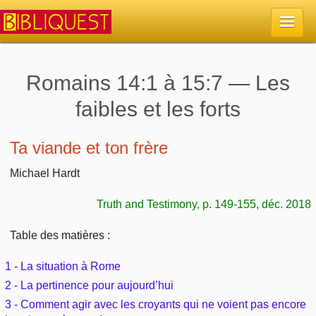
Accueil
Romains 14:1 à 15:7 — Les
faibles et les forts
La Bible
Retour à l'accueil
Ta viande et ton frère
Sujets
Michael Hardt
Quoi de neuf sur Bibliquest
Lisez la Bible
Commentaires
Truth and Testimony, p. 149-155, déc. 2018
Sujets d'actualité
Écoutez la Bible
Tous les sujets
Recherche
Table des matières :
Librairies, éditeurs
Rechercher (concordance)
Dieu
1 - La situation à Rome
Études et commentaires par passage
En bref
2 - La pertinence pour aujourd’hui
Autres sites chrétiens
Au sujet de la Bible
La Bible
3 - Comment agir avec les croyants qui ne voient pas encore
Personnages bibliques
Rechercher dans le site