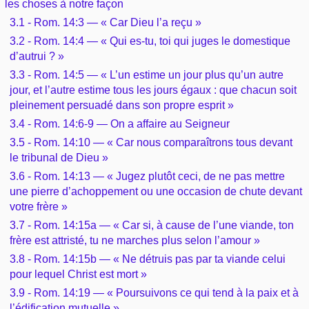
les choses à notre façon
Outils
Études et commentaires par passage
L'Évangile, le Salut
3.1 - Rom. 14:3 — « Car Dieu l’a reçu »
Édification
Sujets de A à Z
Sommaires
3.2 - Rom. 14:4 — « Qui es-tu, toi qui juges le domestique
Paramètres
Versets Classés
Mort, résurrection
d’autrui ? »
Commentaires journaliers
Ouvrages de A à Z
Aperçus Livres de la Bible
3.3 - Rom. 14:5 — « L’un estime un jour plus qu’un autre
Lecture Journalière
jour, et l’autre estime tous les jours égaux : que chacun soit
L'Église, l'Assemblée
COURS Bibliques - GUIDES de lecture
Auteurs de A à Z
pleinement persuadé dans son propre esprit »
Autres FAQ
3.4 - Rom. 14:6-9 — On a affaire au Seigneur
Prophétie
Pour débuter
Rechercher dans la Bible
3.5 - Rom. 14:10 — « Car nous comparaîtrons tous devant
le tribunal de Dieu »
Sanctification
Études et commentaires par passage
3.6 - Rom. 14:13 — « Jugez plutôt ceci, de ne pas mettre
une pierre d’achoppement ou une occasion de chute devant
Vie pratique
votre frère »
Dictionnaires bibliques
3.7 - Rom. 14:15a — « Car si, à cause de l’une viande, ton
Mariage, famille
frère est attristé, tu ne marches plus selon l’amour »
3.8 - Rom. 14:15b — « Ne détruis pas par ta viande celui
Sujets de A à Z
pour lequel Christ est mort »
3.9 - Rom. 14:19 — « Poursuivons ce qui tend à la paix et à
l’édification mutuelle »