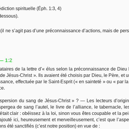
iction spirituelle (Éph. 1:3, 4)
-dessous).
 (il ne s’agit pas d’une préconnaissance d’actions, mais de per
 — 1:2
inataires de la lettre d’« élus selon la préconnaissance de Dieu 
de Jésus-Christ ». Ils avaient été choisis par Dieu, le Père, et
sance, effectuée par le Saint-Esprit (« en sainteté » ou « par la 
ce.
l’aspersion du sang de Jésus-Christ » ? — Les lecteurs d’origin
ergea de sang l’autel, le livre de l’alliance, le tabernacle, l
ait clair : obéissez à la loi, sinon vous êtes coupable et la pei
ajouté ici, heureusement et merveilleusement, c’est que l’asp
s été sanctifiés (c’est notre position) en vue de :