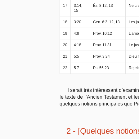
17
3:14,
És. 8:12, 13
Ne cr
15
18
3:20
Gen. 6:3, 12, 13
Les jo
19
4:8
Prov. 10:12
L’amo
20
4:18
Prov. 11:31
Le ju
21
5:5
Prov. 3:34
Dieu r
22
5:7
Ps. 55:23
Rejeta
Il serait très intéressant d’exam
le texte de l’Ancien Testament et 
quelques notions principales que Pi
2 - [Quelques notion