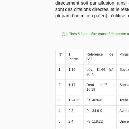
directement soit par allusion, ain
sont des citations directes, et le r
plupart d’un milieu païen), n’utilis
(*) 1 Thes 5:8 peut être considéré comme u
N°
1
Référence de
Phras
Pierre
l’AT
1
1:16
Lév. 11:44 (cf.
Soyez 
20:7)
2
1:17
Deut. 1:17 ;
Sans 
16:19
3
1:24,25
És. 40:6-8
Toute
4
2:3
Ps. 34:8-9
Avoir
5
2:4
Ps. 118:22
Une p