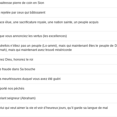
aitresse pierre de coin en Sion
 rejetée par ceux qui bâtissaient
ce élue, une sacrificature royale, une nation sainte, un peuple acquis
que vous annonciez les vertus (les excellences)
utrefois n’étiez pas un peuple (Lo-ammi), mais qui maintenant êtes le peuple de D
mah), mais qui maintenant avez trouvé miséricorde
nez Dieu, honorez le roi
e fraude dans Sa bouche
es meurtrissures duquel vous avez été guéri
 porté nos péchés
elant seigneur (Abraham)
lui qui veut aimer la vie et voir d’heureux jours, qu’il garde sa langue de mal