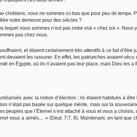
 que chrétiens, nous ne sommes ici-bas que pour peu de temps. 
 être notre demeure pour des siècles ?
ns lequel nous sommes n’est pas notre vrai « chez soi ». Nous 
sommes pas chez nous.
ouffraient, et étaient certainement très attentifs à ce fait d’être 
t devaient les rassurer. En effet, les patriarches avaient vécu
esté en Égypte, où ils n’avaient pas leur place, mais Dieu les a 
familiarisés avec la notion d’élection ; ils étaient habitués à êtr
ction n’était pas basée sur quelque mérite, mais sur la souverain
 peuples que l’Éternel s’est attaché à vous et vous a choisis, c
rnel vous a aimés… » (Deut. 7:7, 8). Maintenant, en tant que ch