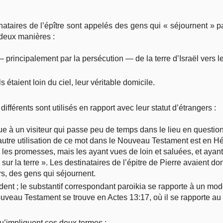
nataires de l’épître sont appelés des gens qui « séjournent » p
 deux manières :
— principalement par la persécution — de la terre d’Israël vers le
s étaient loin du ciel, leur véritable domicile.
ifférents sont utilisés en rapport avec leur statut d’étrangers :
 à un visiteur qui passe peu de temps dans le lieu en question 
e autre utilisation de ce mot dans le Nouveau Testament est en H
u les promesses, mais les ayant vues de loin et saluées, et ayant
sur la terre ». Les destinataires de l’épitre de Pierre avaient 
ers, des gens qui séjournent.
ident ; le substantif correspondant paroikia se rapporte à un mod
uveau Testament se trouve en Actes 13:17, où il se rapporte au
qu’impliquent ces deux termes :