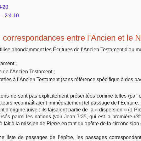
8-20
Vie pratique
 — 2:4-10
Mariage, famille
e : correspondances entre l’Ancien et le
Sujets de A à Z
tilise abondamment les Écritures de l’Ancien Testament d’au moi
tament ;
 de l’Ancien Testament ;
untées à l’Ancien Testament (sans référence spécifique à des pas
ions ne sont pas explicitement présentées comme telles (par
teurs reconnaîtraient immédiatement tel passage de l’Écriture.
ent d’origine juive : ils faisaient partie de la « dispersion » (1
ersés parmi les nations (voir Jean 7:35, qui est la première r
 fait à la mission de Pierre en tant qu’apôtre de la circoncision o
ne liste de passages de l’épître, les passages correspondant