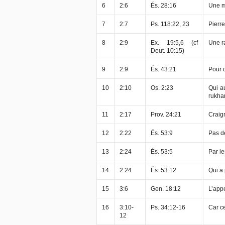
6
2:6
És. 28:16
Une m
7
2:7
Ps. 118:22, 23
Pierre
8
2:9
Ex. 19:5,6 (cf
Une ra
Deut. 10:15)
9
2:9
És. 43:21
Pour 
10
2:10
Os. 2:23
Qui a
rukha
11
2:17
Prov. 24:21
Craig
12
2:22
És. 53:9
Pas d
13
2:24
És. 53:5
Par l
14
2:24
És. 53:12
Qui a
15
3:6
Gen. 18:12
L’app
16
3:10-
Ps. 34:12-16
Car ce
12