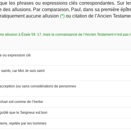
si que les phrases ou expressions clés correspondantes. Sur le
este des allusions. Par comparaison, Paul, dans sa première épît
e pratiquement aucune allusion
(*)
ou citation de l’Ancien Testame
ne allusion à Ésaïe 59 :17, mais la connaissance de l’Ancien Testament n’est pas n
e ou expression clé
saints, car Moi Je suis saint
acception (ou sans considération) de personnes
 chair est comme de l’herbe
 goûté que le Seigneur est bon
ierre, rejetée par les hommes