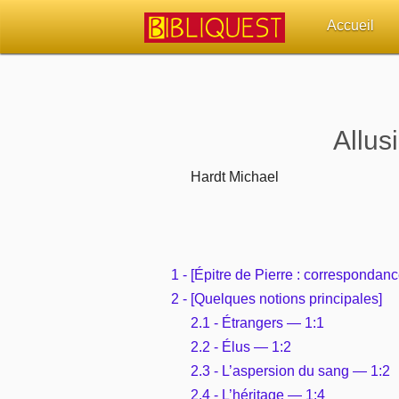
Accueil
Retour à l'acc
Quoi de neuf 
Allus
Sujets d'actua
Hardt Michael
Librairies, éd
Autres sites 
1 - [Épitre de Pierre : correspondan
2 - [Quelques notions principales]
Outils
2.1 - Étrangers — 1:1
2.2 - Élus — 1:2
Paramètres
2.3 - L’aspersion du sang — 1:2
2.4 - L’héritage — 1:4