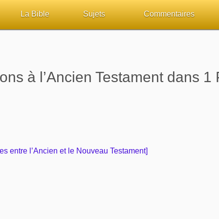
La Bible
Sujets
Commentaires
ueil
Lisez la Bible
Tous les sujets
Études et commentaires 
sur Bibliquest
Écoutez la Bible
Dieu
Personnages bibliques
ions à l’Ancien Testament dans 1 
lité
Rechercher (concordance)
La Bible
Édification
iteurs
Au sujet de la Bible
L'Évangile, le Salut
Commentaires journalier
chrétiens
Études et commentaires par passage
Mort, résurrection
COURS Bibliques - GUID
ces entre l’Ancien et le Nouveau Testament]
Versets Classés
L'Église, l'Assemblée
Pour débuter
Lecture Journalière
Prophétie
Sanctification