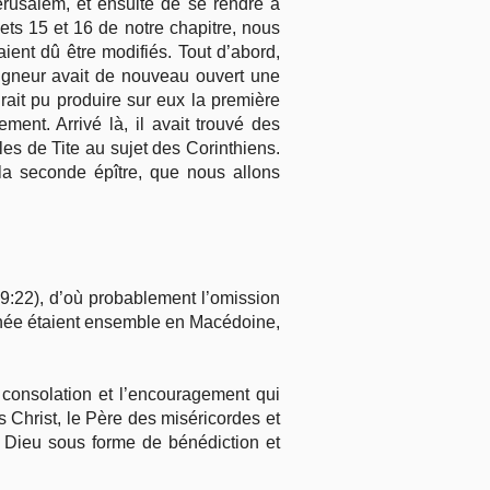
Jérusalem, et ensuite de se rendre à
ts 15 et 16 de notre chapitre, nous
ient dû être modifiés. Tout d’abord,
eigneur avait de nouveau ouvert une
aurait pu produire sur eux la première
ement. Arrivé là, il avait trouvé des
les de Tite au sujet des Corinthiens.
la seconde épître, que nous allons
9:22), d’où probablement l’omission
othée étaient ensemble en Macédoine,
a consolation et l’encouragement qui
s Christ, le Père des miséricordes et
à Dieu sous forme de bénédiction et