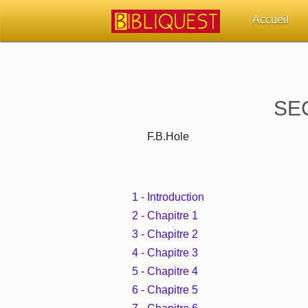
Accueil
Retour à l'acc
Quoi de neuf 
SE
Sujets d'actua
F.B.Hole
Librairies, éd
1 - Introduction
Autres sites 
2 - Chapitre 1
Outils
3 - Chapitre 2
4 - Chapitre 3
Paramètres
5 - Chapitre 4
6 - Chapitre 5