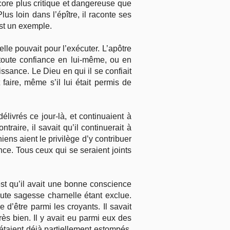
ncore plus critique et dangereuse que
us loin dans l’épître, il raconte ses
est un exemple.
lle pouvait pour l’exécuter. L’apôtre
 toute confiance en lui-même, ou en
issance. Le Dieu en qui il se confiait
 faire, même s’il lui était permis de
livrés ce jour-là, et continuaient à
raire, il savait qu’il continuerait à
hiens aient le privilège d’y contribuer
nce. Tous ceux qui se seraient joints
st qu’il avait une bonne conscience
toute sagesse charnelle étant exclue.
d’être parmi les croyants. Il savait
rès bien. Il y avait eu parmi eux des
 étaient déjà partiellement estompés,