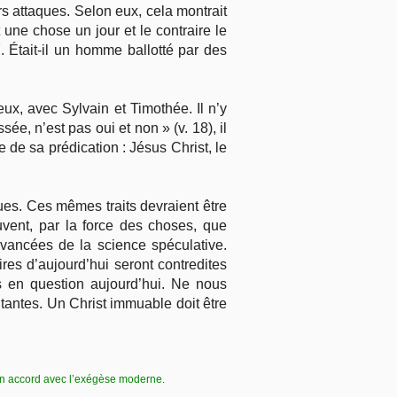
 attaques. Selon eux, cela montrait
une chose un jour et le contraire le
. Était-il un homme ballotté par des
eux, avec Sylvain et Timothée. Il n’y
ée, n’est pas oui et non » (v. 18), il
e de sa prédication : Jésus Christ, le
lues. Ces mêmes traits devraient être
ent, par la force des choses, que
avancées de la science spéculative.
res d’aujourd’hui seront contredites
 en question aujourd’hui. Ne nous
itantes. Un Christ immuable doit être
 en accord avec l’exégèse moderne.