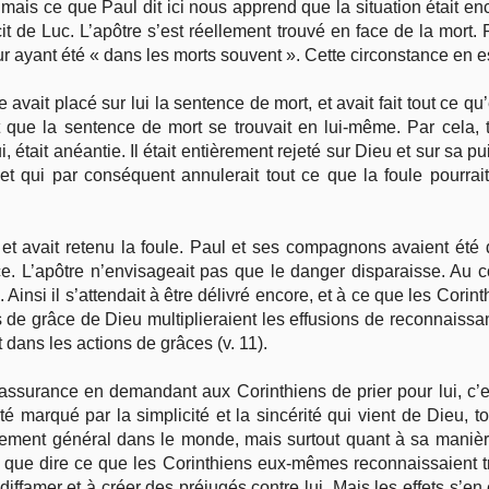
 mais ce que Paul dit ici nous apprend que la situation était e
t de Luc. L’apôtre s’est réellement trouvé en face de la mort. Pl
r ayant été « dans les morts souvent ». Cette circonstance en 
ait placé sur lui la sentence de mort, et avait fait tout ce qu’e
ant que la sentence de mort se trouvait en lui-même. Par cela,
 était anéantie. Il était entièrement rejeté sur Dieu et sur sa pu
 et qui par conséquent annulerait tout ce que la foule pourrait
et avait retenu la foule. Paul et ses compagnons avaient été dé
ce. L’apôtre n’envisageait pas que le danger disparaisse. Au cont
e. Ainsi il s’attendait à être délivré encore, et à ce que les Corint
s de grâce de Dieu multiplieraient les effusions de reconnaissa
 dans les actions de grâces (v. 11).
 assurance en demandant aux Corinthiens de prier pour lui, c’e
été marqué par la simplicité et la sincérité qui vient de Dieu, 
ement général dans le monde, mais surtout quant à sa manière 
sait que dire ce que les Corinthiens eux-mêmes reconnaissaient t
iffamer et à créer des préjugés contre lui. Mais les effets s’en