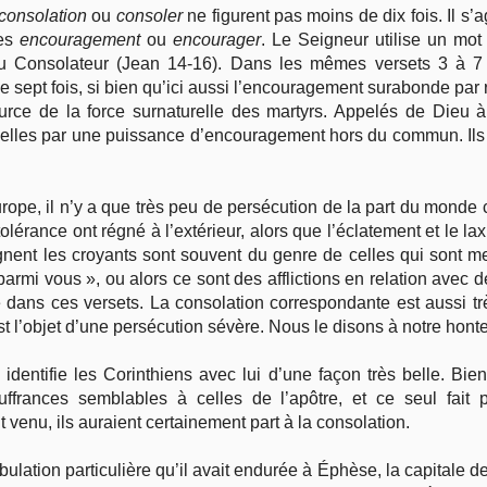
consolation
ou
consoler
ne figurent pas moins de dix fois. Il s’a
mes
encouragement
ou
encourager
. Le Seigneur utilise un mot
 du Consolateur (Jean 14-16). Dans les mêmes versets 3 à 7 de 
 sept fois, si bien qu’ici aussi l’encouragement surabonde par
ource de la force surnaturelle des martyrs. Appelés de Dieu 
 elles par une puissance d’encouragement hors du commun. Ils on
rope, il n’y a que très peu de persécution de la part du monde 
la tolérance ont régné à l’extérieur, alors que l’éclatement et le 
eignent les croyants sont souvent du genre de celles qui sont m
parmi vous », ou alors ce sont des afflictions en relation avec
e dans ces versets. La consolation correspondante est aussi t
st l’objet d’une persécution sévère. Nous le disons à notre honte
e identifie les Corinthiens avec lui d’une façon très belle. Bi
uffrances semblables à celles de l’apôtre, et ce seul fait 
venu, ils auraient certainement part à la consolation.
lation particulière qu’il avait endurée à Éphèse, la capitale de 