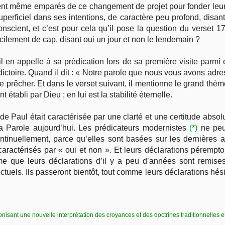
ient même emparés de ce changement de projet pour fonder leurs
erficiel dans ses intentions, de caractère peu profond, disant 
nscient, et c’est pour cela qu’il pose la question du verset 17
ilement de cap, disant oui un jour et non le lendemain ?
l en appelle à sa prédication lors de sa première visite parmi 
ctoire. Quand il dit : « Notre parole que nous vous avons adress
e prêcher. Et dans le verset suivant, il mentionne le grand thèm
 établi par Dieu ; en lui est la stabilité éternelle.
n de Paul était caractérisée par une clarté et une certitude abso
la Parole aujourd’hui. Les prédicateurs modernistes
(*)
ne peuv
tinuellement, parce qu’elles sont basées sur les dernières 
aractérisés par « oui et non ». Et leurs déclarations péremptoi
 que leurs déclarations d’il y a peu d’années sont remises
ectuels. Ils passeront bientôt, tout comme leurs déclarations hés
isant une nouvelle interprétation des croyances et des doctrines traditionnelles