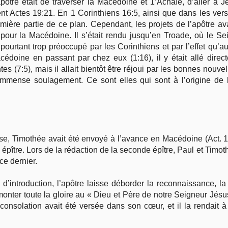
’apôtre était de traverser la Macédoine et 1’Achaïe, d’aller à 
t Actes 19:21. En 1 Corinthiens 16:5, ainsi que dans les verse
mière partie de ce plan. Cependant, les projets de l’apôtre ava
t pour la Macédoine. Il s’était rendu jusqu’en Troade, où le S
it pourtant trop préoccupé par les Corinthiens et par l’effet qu’
acédoine en passant par chez eux (1:16), il y était allé direct
s (7:5), mais il allait bientôt être réjoui par les bonnes nouvel
immense soulagement. Ce sont elles qui sont à l’origine de 
se, Timothée avait été envoyé à l’avance en Macédoine (Act. 1
épître. Lors de la rédaction de la seconde épître, Paul et Tim
ce dernier.
n d’introduction, l’apôtre laisse déborder la reconnaissance, l
emonter toute la gloire au « Dieu et Père de notre Seigneur Jésu
 consolation avait été versée dans son cœur, et il la rendait 