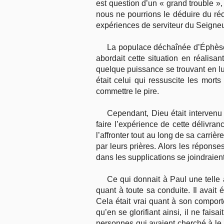
est question d’un « grand trouble »,
nous ne pourrions le déduire du réci
expériences de serviteur du Seigneu
La populace déchaînée d’Éphèse av
abordait cette situation en réalis
quelque puissance se trouvant en lui,
était celui qui ressuscite les morts
commettre le pire.
Cependant, Dieu était intervenu 
faire l’expérience de cette délivran
l’affronter tout au long de sa carrièr
par leurs prières. Alors les réponse
dans les supplications se joindraient
Ce qui donnait à Paul une telle
quant à toute sa conduite. Il avait 
Cela était vrai quant à son comport
qu’en se glorifiant ainsi, il ne fai
personnes qui avaient cherché à le d