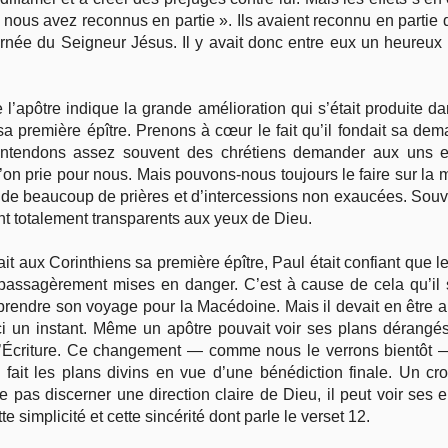
s nous avez reconnus en partie ». Ils avaient reconnu en partie q
 journée du Seigneur Jésus. Il y avait donc entre eux un heure
e l’apôtre indique la grande amélioration qui s’était produite 
sa première épître. Prenons à cœur le fait qu’il fondait sa dema
 entendons assez souvent des chrétiens demander aux uns et
n prie pour nous. Mais pouvons-nous toujours le faire sur la 
se de beaucoup de prières et d’intercessions non exaucées. Sou
nt totalement transparents aux yeux de Dieu.
it aux Corinthiens sa première épître, Paul était confiant que le
 passagèrement mises en danger. C’est à cause de cela qu’il s’
rendre son voyage pour la Macédoine. Mais il devait en être aut
ci un instant. Même un apôtre pouvait voir ses plans dérangés
 l’Écriture. Ce changement — comme nous le verrons bientôt — b
fait les plans divins en vue d’une bénédiction finale. Un cro
ne pas discerner une direction claire de Dieu, il peut voir ses 
te simplicité et cette sincérité dont parle le verset 12.