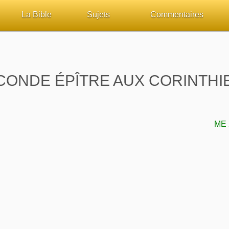
La Bible
Sujets
Commentaires
ueil
Lisez la Bible
Tous les sujets
Études et commentaires 
sur Bibliquest
Écoutez la Bible
Dieu
Personnages bibliques
CONDE ÉPÎTRE AUX CORINTHI
lité
Rechercher (concordance)
La Bible
Édification
iteurs
Au sujet de la Bible
L'Évangile, le Salut
Commentaires journalier
ME 
chrétiens
Études et commentaires par passage
Mort, résurrection
COURS Bibliques - GUID
Versets Classés
L'Église, l'Assemblée
Pour débuter
Lecture Journalière
Prophétie
Sanctification