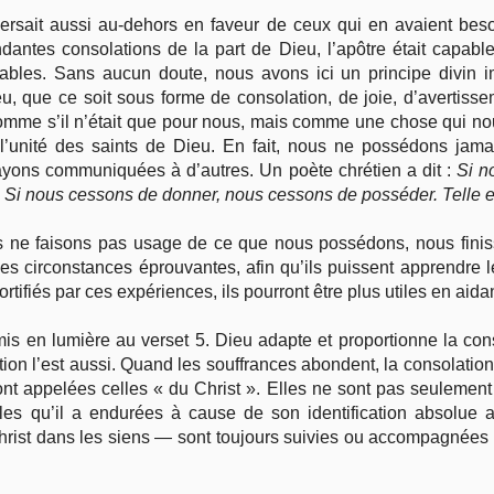
versait aussi au-dehors en faveur de ceux qui en avaient bes
ndantes consolations de la part de Dieu, l’apôtre était capabl
ables. Sans aucun doute, nous avons ici un principe divin im
u, que ce soit sous forme de consolation, de joie, d’avertissem
omme s’il n’était que pour nous, mais comme une chose qui no
l’unité des saints de Dieu. En fait, nous ne possédons jama
ayons communiquées à d’autres. Un poète chrétien a dit :
Si n
. Si nous cessons de donner, nous cessons de posséder. Telle es
s ne faisons pas usage de ce que nous possédons, nous finiss
es circonstances éprouvantes, afin qu’ils puissent apprendre l
ortifiés par ces expériences, ils pourront être plus utiles en aidan
mis en lumière au verset 5. Dieu adapte et proportionne la co
tion l’est aussi. Quand les souffrances abondent, la consolatio
 sont appelées celles « du Christ ». Elles ne sont pas seuleme
es qu’il a endurées à cause de son identification absolue a
rist dans les siens — sont toujours suivies ou accompagnées d