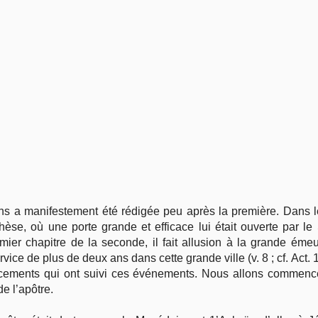
Vie pratique
Mariage, famille
Sujets de A à Z
ns a manifestement été rédigée peu après la première. Dans le
phèse, où une porte grande et efficace lui était ouverte par le
emier chapitre de la seconde, il fait allusion à la grande émeu
vice de plus de deux ans dans cette grande ville (v. 8 ; cf. Act. 19
acements qui ont suivi ces événements. Nous allons commence
e l’apôtre.