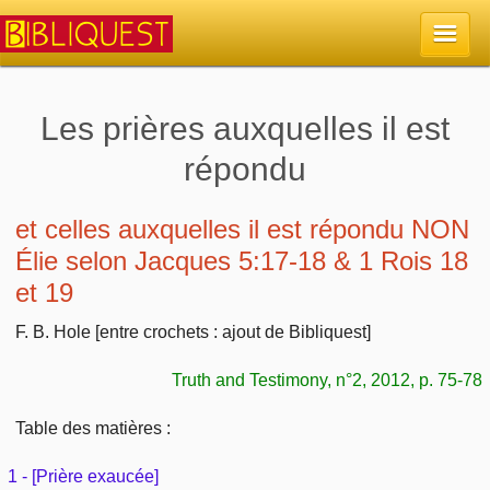
Accueil
Les prières auxquelles il est
répondu
La Bible
Retour à l'accueil
et celles auxquelles il est répondu NON
Sujets
Élie selon Jacques 5:17-18 & 1 Rois 18
Quoi de neuf sur Bibliquest
et 19
Lisez la Bible
Commentaires
F. B. Hole [entre crochets : ajout de Bibliquest]
Sujets d'actualité
Écoutez la Bible
Tous les sujets
Recherche
Truth and Testimony, n°2, 2012, p. 75-78
Librairies, éditeurs
Rechercher (concordance)
Dieu
Études et commentaires par passage
En bref
Table des matières :
Autres sites chrétiens
Au sujet de la Bible
La Bible
1 - [Prière exaucée]
Personnages bibliques
Rechercher dans le site