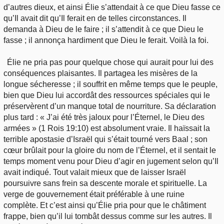
d’autres dieux, et ainsi Élie s’attendait à ce que Dieu fasse ce
qu’Il avait dit qu’Il ferait en de telles circonstances. Il
demanda à Dieu de le faire ; il s’attendit à ce que Dieu le
fasse ; il annonça hardiment que Dieu le ferait. Voilà la foi.
Élie ne pria pas pour quelque chose qui aurait pour lui des
conséquences plaisantes. Il partagea les misères de la
longue sécheresse ; il souffrit en même temps que le peuple,
bien que Dieu lui accordât des ressources spéciales qui le
préservèrent d’un manque total de nourriture. Sa déclaration
plus tard : « J’ai été très jaloux pour l’Éternel, le Dieu des
armées » (1 Rois 19:10) est absolument vraie. Il haïssait la
terrible apostasie d’Israël qui s’était tourné vers Baal ; son
cœur brûlait pour la gloire du nom de l’Éternel, et il sentait le
temps moment venu pour Dieu d’agir en jugement selon qu’Il
avait indiqué. Tout valait mieux que de laisser Israël
poursuivre sans frein sa descente morale et spirituelle. La
verge de gouvernement était préférable à une ruine
complète. Et c’est ainsi qu’Élie pria pour que le châtiment
frappe, bien qu’il lui tombât dessus comme sur les autres. Il