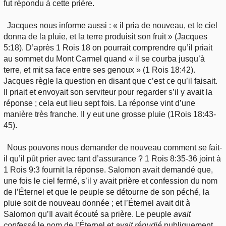
fut répondu à cette prière.
Jacques nous informe aussi : « il pria de nouveau, et le ciel
donna de la pluie, et la terre produisit son fruit » (Jacques
5:18). D’après 1 Rois 18 on pourrait comprendre qu’il priait
au sommet du Mont Carmel quand « il se courba jusqu’à
terre, et mit sa face entre ses genoux » (1 Rois 18:42).
Jacques règle la question en disant que c’est ce qu’il faisait.
Il priait et envoyait son serviteur pour regarder s’il y avait la
réponse ; cela eut lieu sept fois. La réponse vint d’une
manière très franche. Il y eut une grosse pluie (1Rois 18:43-
45).
Nous pouvons nous demander de nouveau comment se fait-
il qu’il pût prier avec tant d’assurance ? 1 Rois 8:35-36 joint à
1 Rois 9:3 fournit la réponse. Salomon avait demandé que,
une fois le ciel fermé, s’il y avait prière et confession du nom
de l’Éternel et que le peuple se détourne de son péché, la
pluie soit de nouveau donnée ; et l’Éternel avait dit à
Salomon qu’Il avait écouté sa prière. Le peuple
avait
confessé
le nom de l’Éternel et
avait répudié
publiquement