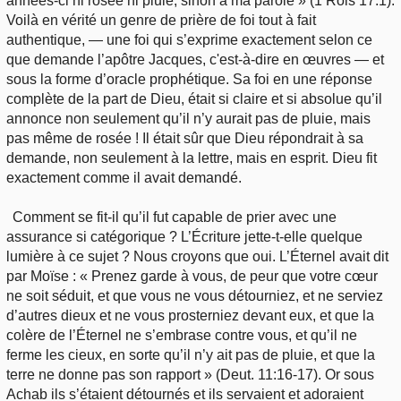
années-ci ni rosée ni pluie, sinon à ma parole » (1 Rois 17:1).
Voilà en vérité un genre de prière de foi tout à fait
authentique, — une foi qui s’exprime exactement selon ce
que demande l’apôtre Jacques, c'est-à-dire en œuvres — et
sous la forme d’oracle prophétique. Sa foi en une réponse
complète de la part de Dieu, était si claire et si absolue qu’il
annonce non seulement qu’il n’y aurait pas de pluie, mais
pas même de rosée ! Il était sûr que Dieu répondrait à sa
demande, non seulement à la lettre, mais en esprit. Dieu fit
exactement comme il avait demandé.
Comment se fit-il qu’il fut capable de prier avec une
assurance si catégorique ? L’Écriture jette-t-elle quelque
lumière à ce sujet ? Nous croyons que oui. L’Éternel avait dit
par Moïse : « Prenez garde à vous, de peur que votre cœur
ne soit séduit, et que vous ne vous détourniez, et ne serviez
d’autres dieux et ne vous prosterniez devant eux, et que la
colère de l’Éternel ne s’embrase contre vous, et qu’il ne
ferme les cieux, en sorte qu’il n’y ait pas de pluie, et que la
terre ne donne pas son rapport » (Deut. 11:16-17). Or sous
Achab ils s’étaient détournés et ils servaient et adoraient