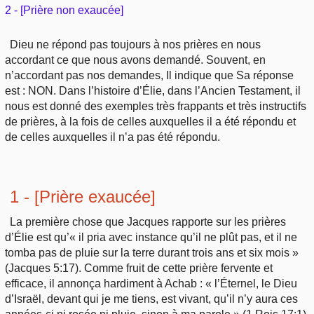
Outils
2 - [Prière non exaucée]
Études et commentaires par passage
L'Évangile, le Salut
Édification
Sujets de A à Z
Sommaires
Paramètres
Dieu ne répond pas toujours à nos prières en nous
Versets Classés
Mort, résurrection
accordant ce que nous avons demandé. Souvent, en
Commentaires journaliers
Ouvrages de A à Z
n’accordant pas nos demandes, Il indique que Sa réponse
Aperçus Livres de la Bible
Lecture Journalière
est : NON. Dans l’histoire d’Élie, dans l’Ancien Testament, il
L'Église, l'Assemblée
COURS Bibliques - GUIDES de lecture
Auteurs de A à Z
nous est donné des exemples très frappants et très instructifs
Autres FAQ
de prières, à la fois de celles auxquelles il a été répondu et
Prophétie
Pour débuter
de celles auxquelles il n’a pas été répondu.
Rechercher dans la Bible
Sanctification
Études et commentaires par passage
1 - [Prière exaucée]
Vie pratique
Dictionnaires bibliques
La première chose que Jacques rapporte sur les prières
Mariage, famille
d’Élie est qu’« il pria avec instance qu’il ne plût pas, et il ne
tomba pas de pluie sur la terre durant trois ans et six mois »
(Jacques 5:17). Comme fruit de cette prière fervente et
Sujets de A à Z
efficace, il annonça hardiment à Achab : « l’Éternel, le Dieu
d’Israël, devant qui je me tiens, est vivant, qu’il n’y aura ces