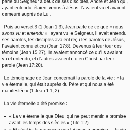
parlé du Seigneur à deux de ses disciples, André et Jean qui,
ayant entendu, étaient venus à Jésus, l’avaient vu et avaient
demeuré auprès de Lui.
Puis au verset 3 (1 Jean 1:3), Jean parle de ce que « nous
avons
vu
et
entendu
» : ayant vu le Seigneur, il avait entendu
ses paroles, les disciples avaient reçu les paroles de Jésus,
l’avaient connu et cru (Jean 17:8). Devenus à leur tour des
témoins (Jean 15:27), ils avaient annoncé ce qu’ils avaient
vu et entendu, et d’autres avaient cru en Christ par leur
parole (Jean 17:20).
Le témoignage de Jean concernait la parole de la vie : « la
vie éternelle, qui était auprès du Père et qui nous a été
manifestée » (1 Jean 1:1, 2).
La vie éternelle a été promise :
« La vie éternelle que Dieu, qui ne peut mentir, a promise
avant les temps des siècles » (Tite 1:2).
« Et c’est ici la promesse que lui nous a promise — la vie