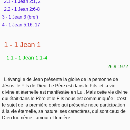
2.1 - 1 Jean 2:1, 2
Outils
Études et commentaires par passage
L'Évangile, le Salut
2.2 - 1 Jean 2:6-8
Édification
Sujets de A à Z
Sommaires
3 - 1 Jean 3 (bref)
Paramètres
Versets Classés
Mort, résurrection
4 - 1 Jean 5:16, 17
Commentaires journaliers
Ouvrages de A à Z
Aperçus Livres de la Bible
Lecture Journalière
L'Église, l'Assemblée
COURS Bibliques - GUIDES de lecture
1 - 1 Jean 1
Auteurs de A à Z
Autres FAQ
Prophétie
Pour débuter
1.1 - 1 Jean 1:1-4
Rechercher dans la Bible
26.9.1972
Sanctification
Études et commentaires par passage
L’évangile de Jean présente la gloire de la personne de
Vie pratique
Jésus, le Fils de Dieu. Le Père est dans le Fils, et la vie
Dictionnaires bibliques
divine et éternelle est manifestée en Lui. Mais cette vie divine
Mariage, famille
qui était dans le Père et le Fils nous est communiquée : c’est
le sujet de la première épître qui présente notre participation
à la vie éternelle, sa nature, ses caractères, qui sont ceux de
Sujets de A à Z
Dieu lui-même : amour et lumière.