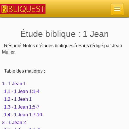
Accueil
Étude biblique : 1 Jean
La Bible
Résumé-Notes d’études bibliques à Paris rédigé par Jean
Muller.
Retour à l'accueil
Sujets
Table des matières :
Quoi de neuf sur Bibliquest
Lisez la Bible
Commentaires
1 - 1 Jean 1
Sujets d'actualité
Écoutez la Bible
1.1 - 1 Jean 1:1-4
Tous les sujets
Recherche
1.2 - 1 Jean 1
Librairies, éditeurs
Rechercher (concordance)
1.3 - 1 Jean 1:5-7
Dieu
Études et commentaires par passage
En bref
1.4 - 1 Jean 1:7-10
Autres sites chrétiens
Au sujet de la Bible
2 - 1 Jean 2
La Bible
Personnages bibliques
Rechercher dans le site