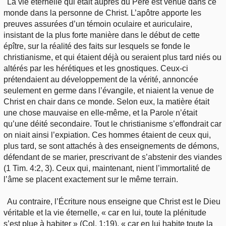
La vie éternelle qui était auprès du Père est venue dans ce
monde dans la personne de Christ. L’apôtre apporte les
preuves assurées d’un témoin oculaire et auriculaire,
insistant de la plus forte manière dans le début de cette
épître, sur la réalité des faits sur lesquels se fonde le
christianisme, et qui étaient déjà ou seraient plus tard niés ou
altérés par les hérétiques et les gnostiques. Ceux-ci
prétendaient au développement de la vérité, annoncée
seulement en germe dans l’évangile, et niaient la venue de
Christ en chair dans ce monde. Selon eux, la matière était
une chose mauvaise en elle-même, et la Parole n’était
qu’une déité secondaire. Tout le christianisme s’effondrait car
on niait ainsi l’expiation. Ces hommes étaient de ceux qui,
plus tard, se sont attachés à des enseignements de démons,
défendant de se marier, prescrivant de s’abstenir des viandes
(1 Tim. 4:2, 3). Ceux qui, maintenant, nient l’immortalité de
l’âme se placent exactement sur le même terrain.
Au contraire, l’Écriture nous enseigne que Christ est le Dieu
véritable et la vie éternelle, « car en lui, toute la plénitude
s’est plue à habiter » (Col. 1:19), « car en lui habite toute la