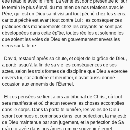
être rétablie avec le Père. La vérité est donc présentée ici sur
le terrain le plus élevé, du maintien de nos relations avec le
Père, qui est un Dieu saint visitant tout péché chez les siens,
car tout péché est avant tout contre Lui ; les conséquences
pratiques des manquements chez les croyants ne sont pas
développées dans cette épître, toutes réelles et solennelles
que soient les voies de Dieu en gouvernement envers les
siens sur la terre.
David, restauré après sa chute, et objet de la grâce de Dieu,
a porté jusqu’à la fin de sa vie les conséquences de ses
actes, selon les trois formes de discipline que Dieu a exercée
envers lui, car adultère et meurtrier, il avait aussi donné
occasion aux ennemis de l’Éternel.
Et ces pensées se lient alors au tribunal de Christ, où tout
sera manifesté et où chacun recevra les choses accomplies
dans le corps. Dans la parfaite lumière, les voies de Dieu
seront connues et comprises dans leur perfection, la majesté
de Dieu maintenue par son jugement, et la perfection de Sa
grâce gravée dans nos âmes comme souvenir éternel.