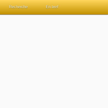
Recherche
En bref
par passage
Rechercher dans le site
Sommaires
Sujets de A à Z
Aperçus Livres de la Bible
Ouvrages de A à Z
Autres FAQ
s
Auteurs de A à Z
ES de lecture
Rechercher dans la Bible
Études et commentaires par passage
Dictionnaires bibliques