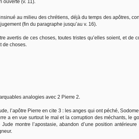
n ouverte (v. 11).
t insinué au milieu des chrétiens, déjà du temps des apôtres, con
jugement (fin du paragraphe jusqu’au v. 16).
être avertis de ces choses, toutes tristes qu’elles soient, et de
at de choses.
arquables analogies avec 2 Pierre 2.
ude, l’apôtre Pierre en cite 3 : les anges qui ont péché, Sodom
ierre a en vue surtout le mal et la corruption des méchants, le
e Jude montre l’apostasie, abandon d’une position antérieure e
gneur.