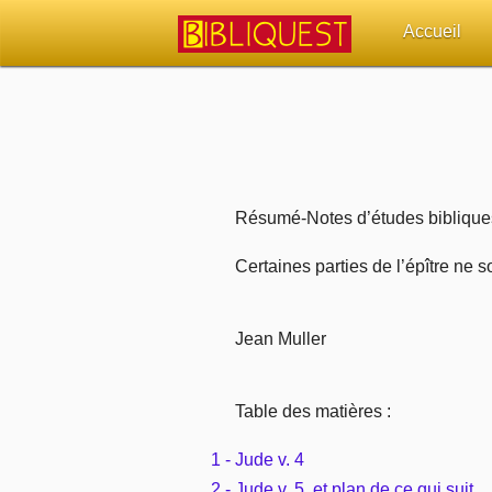
Accueil
Retour à l'acc
Quoi de neuf 
Sujets d'actua
Résumé-Notes d’études bibliques 
Librairies, éd
Certaines parties de l’épître ne 
Autres sites 
Jean Muller
Outils
Table des matières :
Paramètres
1 - Jude v. 4
2 - Jude v. 5, et plan de ce qui suit