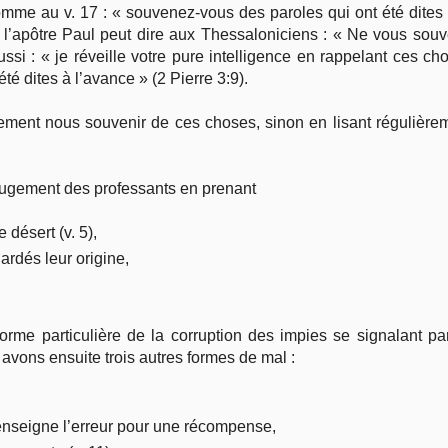
comme au v. 17 : « souvenez-vous des paroles qui ont été dites
l’apôtre Paul peut dire aux Thessaloniciens : « Ne vous sou
ussi : « je réveille votre pure intelligence en rappelant ces c
é dites à l’avance » (2 Pierre 3:9).
nt nous souvenir de ces choses, sinon en lisant régulièremen
 jugement des professants en prenant
 désert (v. 5),
ardés leur origine,
rme particulière de la corruption des impies se signalant par
s avons ensuite trois autres formes de mal :
enseigne l’erreur pour une récompense,