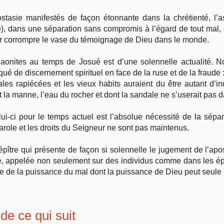
stasie manifestés de façon étonnante dans la chrétienté, l’a
le), dans une séparation sans compromis à l’égard de tout mal, 
pour corrompre le vase du témoignage de Dieu dans le monde.
aonites au temps de Josué est d’une solennelle actualité. N
qué de discernement spirituel en face de la ruse et de la fraude :
les rapiécées et les vieux habits auraient du être autant d’in
la manne, l’eau du rocher et dont la sandale ne s’userait pas d
ui-ci pour le temps actuel est l’absolue nécessité de la sépar
Parole et les droits du Seigneur ne sont pas maintenus.
te épître qui présente de façon si solennelle le jugement de l’
de, appelée non seulement sur des individus comme dans les ép
ace de la puissance du mal dont la puissance de Dieu peut seule
 de ce qui suit