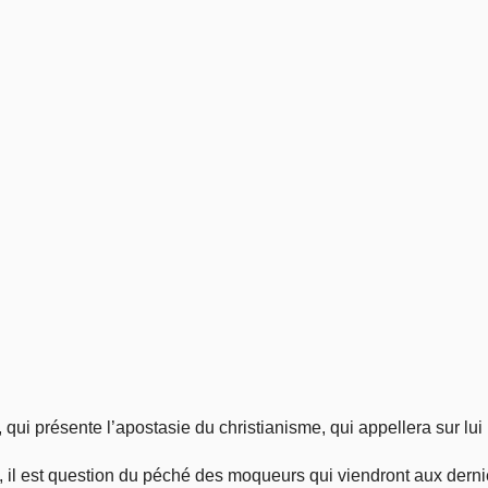
Vie pratique
Mariage, famille
Sujets de A à Z
, qui présente l’apostasie du christianisme, qui appellera sur lu
, il est question du péché des moqueurs qui viendront aux dernie