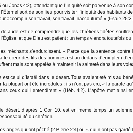
6 ou Jonas 4:2), attendant que l’iniquité soit parvenue à son com
’Éternel sort de son lieu pour visiter l’iniquité des habitants de 
r accomplir son travail, son travail inaccoutumé » (Ésaïe 28:21
e de Jude est de comprendre que les chrétiens fidèles souffren
’Église, et que Dieu est patient ; un temps viendra toutefois où 
 les méchants s’endurcissent. « Parce que la sentence contre
 le cœur des fils des hommes est au dedans d’eux plein d’envie
ouffrent mais sont appelés à maintenir la sainteté dans leurs voi
 est celui d’Israël dans le désert. Tous avaient été mis au bén
a plupart ont été incrédules : ils n’ont pas cru, « la parole qu’i
ans ceux qui l’entendirent » (Héb. 4:2). L’apôtre met ainsi 
 le désert, d’après 1 Cor. 10, est en même temps un solenne
responsabilité du chrétien.
s anges qui ont péché (2 Pierre 2:4) ou « qui n’ont pas gardé 