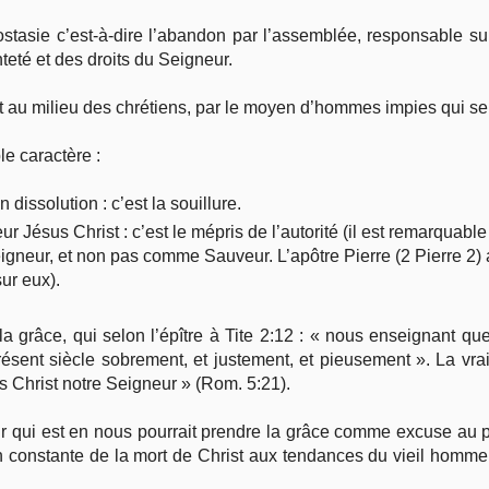
ostasie c’est-à-dire l’abandon par l’assemblée, responsable sur 
nteté et des droits du Seigneur.
ant au milieu des chrétiens, par le moyen d’hommes impies qui se 
e caractère :
dissolution : c’est la souillure.
ur Jésus Christ : c’est le mépris de l’autorité (il est remarquabl
gneur, et non pas comme Sauveur. L’apôtre Pierre (2 Pierre 2) aj
sur eux).
râce, qui selon l’épître à Tite 2:12 : « nous enseignant que, 
sent siècle sobrement, et justement, et pieusement ». La vrai
us Christ notre Seigneur » (Rom. 5:21).
air qui est en nous pourrait prendre la grâce comme excuse au pé
on constante de la mort de Christ aux tendances du vieil homme,