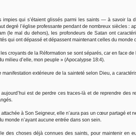
mpies qui s’étaient glissés parmi les saints — à savoir la diss
t degré l’église professante pendant de nombreux siècles : ap
m (le mal du dehors), les profondeurs de Satan ont caractér
quités qui ont dépassé et dépassent maintenant celles du monde
 les croyants de la Réformation se sont séparés, car en face de l
z du milieu d’elle, mon peuple » (Apocalypse 18:4).
 manifestation extérieure de la sainteté selon Dieu, a caractéris
ujourd’hui est de perdre ces traces-là et de reprendre des 
angés.
 attachée à Son Seigneur, elle n’aura pas un cœur partagé et 
s du monde n’ayant aucune entrée dans son sein.
ppelle des choses déjà connues des saints, pour maintenir en e