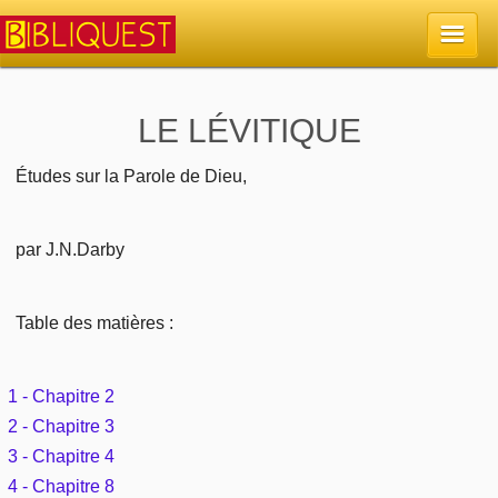
Accueil
LE LÉVITIQUE
La Bible
Études sur la Parole de Dieu,
Retour à l'accueil
Sujets
par J.N.Darby
Quoi de neuf sur Bibliquest
Lisez la Bible
Commentaires
Table des matières :
Sujets d'actualité
Écoutez la Bible
Tous les sujets
Recherche
1 - Chapitre 2
Librairies, éditeurs
Rechercher (concordance)
Dieu
2 - Chapitre 3
Études et commentaires par passage
En bref
Autres sites chrétiens
3 - Chapitre 4
Au sujet de la Bible
La Bible
Personnages bibliques
4 - Chapitre 8
Rechercher dans le site