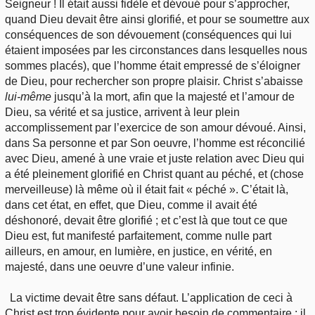
Seigneur ! Il était aussi fidèle et dévoué pour s’approcher,
quand Dieu devait être ainsi glorifié, et pour se soumettre aux
conséquences de son dévouement (conséquences qui lui
étaient imposées par les circonstances dans lesquelles nous
sommes placés), que l’homme était empressé de s’éloigner
de Dieu, pour rechercher son propre plaisir. Christ s’abaisse
lui-même
jusqu’à la mort, afin que la majesté et l’amour de
Dieu, sa vérité et sa justice, arrivent à leur plein
accomplissement par l’exercice de son amour dévoué. Ainsi,
dans Sa personne et par Son oeuvre, l’homme est réconcilié
avec Dieu, amené à une vraie et juste relation avec Dieu qui
a été pleinement glorifié en Christ quant au péché, et (chose
merveilleuse) là même où il était fait « péché ». C’était là,
dans cet état, en effet, que Dieu, comme il avait été
déshonoré, devait être glorifié ; et c’est là que tout ce que
Dieu est, fut manifesté parfaitement, comme nulle part
ailleurs, en amour, en lumière, en justice, en vérité, en
majesté, dans une oeuvre d’une valeur infinie.
La victime devait être sans défaut. L’application de ceci à
Christ est trop évidente pour avoir besoin de commentaire : il