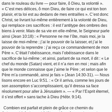
dans le rouleau du livre — pour faire, ô Dieu, ta volonté ».
« C’est mes délices, ô mon Dieu, de faire ce qui est ton bon
plaisir, et ta loi est au dedans de mes entrailles ». C’est donc
Christ, se livrant lui-même entièrement à la volonté de Dieu,
qui remplace ces sacrifices : il est l’antitype des ombres des
biens à venir. Mais de sa vie en elle-même, le Seigneur parle
ainsi (Jean 10:18) : « Personne ne me l’ôte, mais moi, je la
laisse de moi-même ; j’ai le pouvoir de la laisser, et j’ai le
pouvoir de la reprendre : j’ai reçu ce commandement de mon
Père ». C’était l’obéissance, mais l’obéissance dans le
sacrifice de lui-même ; et ainsi, parlant de sa mort, il dit : « Le
chef du monde (Satan) vient, et il n’a rien en moi ; mais afin
que le monde connaisse que j’aime le Père ; et selon que le
Père m’a commandé, ainsi je fais » (Jean 14:30-31). — Nous
lisons encore en Luc 9:51. : « Or il arriva, comme les jours de
son assomption s’accomplissaient, qu’il dressa sa face
résolument pour aller à Jérusalem ». — « Par l’Esprit éternel,
il s’est offert » sans tache à Dieu (Hébr. 9:14).
Combien est parfait et plein de grâce ce chemin du