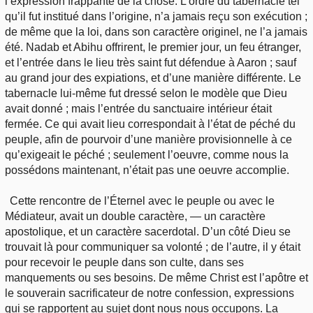
l’expression frappante de la chose. L’ordre du tabernacle tel
qu’il fut institué dans l’origine, n’a jamais reçu son exécution ;
de même que la loi, dans son caractère originel, ne l’a jamais
été. Nadab et Abihu offrirent, le premier jour, un feu étranger,
et l’entrée dans le lieu très saint fut défendue à Aaron ; sauf
au grand jour des expiations, et d’une manière différente. Le
tabernacle lui-même fut dressé selon le modèle que Dieu
avait donné ; mais l’entrée du sanctuaire intérieur était
fermée. Ce qui avait lieu correspondait à l’état de péché du
peuple, afin de pourvoir d’une manière provisionnelle à ce
qu’exigeait le péché ; seulement l’oeuvre, comme nous la
possédons maintenant, n’était pas une oeuvre accomplie.
Cette rencontre de l’Éternel avec le peuple ou avec le
Médiateur, avait un double caractère, — un caractère
apostolique, et un caractère sacerdotal. D’un côté Dieu se
trouvait là pour communiquer sa volonté ; de l’autre, il y était
pour recevoir le peuple dans son culte, dans ses
manquements ou ses besoins. De même Christ est l’apôtre et
le souverain sacrificateur de notre confession, expressions
qui se rapportent au sujet dont nous nous occupons. La