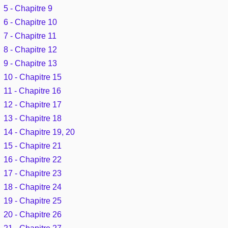
Outils
5 - Chapitre 9
Études et commentaires par passage
L'Évangile, le Salut
Édification
6 - Chapitre 10
Sujets de A à Z
Sommaires
Paramètres
7 - Chapitre 11
Versets Classés
Mort, résurrection
Commentaires journaliers
8 - Chapitre 12
Ouvrages de A à Z
Aperçus Livres de la Bible
Lecture Journalière
9 - Chapitre 13
L'Église, l'Assemblée
COURS Bibliques - GUIDES de lecture
Auteurs de A à Z
10 - Chapitre 15
Autres FAQ
11 - Chapitre 16
Prophétie
Pour débuter
Rechercher dans la Bible
12 - Chapitre 17
13 - Chapitre 18
Sanctification
Études et commentaires par passage
14 - Chapitre 19, 20
Vie pratique
15 - Chapitre 21
Dictionnaires bibliques
16 - Chapitre 22
Mariage, famille
17 - Chapitre 23
18 - Chapitre 24
Sujets de A à Z
19 - Chapitre 25
20 - Chapitre 26