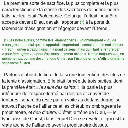
La première sorte de sacrifice, la plus complète et la plus
caractéristique de la classe des sacrifices de bonne odeur
faits par feu, était
l’holocauste.
Celui qui l’offrait, pour être
accepté devant Dieu, devait l’apporter
(*)
à la porte du
tabernacle d’assignation et l’égorger devant l’Éternel.
(*) Les holocaustes, comme tels, étaient offerts « volontairement », ou de
« bon gré » par celui qui les apportait ; cependant il semble que le mot hébreu
« lirzon » qu’on a traduit ainsi, n’a point ce sens, mais qu’il faut le rendre par
« pour être agréé », « pour être dans la faveur divine ». Il reste toujours vrai, en
même temps, comme doctrine, que Christ, par l’Esprit éternel,
s’offrit lui-même
sans tache à Dieu.
Parlons d’abord du lieu, de la scène tout entière des rites de
la tente d’assignation. Elle était formée de trois parties, dont
la première était «
le
saint des saints »,
la partie la plus
intérieure de l’espace fermé par des ais et couvert de
tentures, séparé du reste par un voile au dedans duquel se
trouvait l’arche de l’alliance et les chérubins ombrageant le
propitiatoire, et
rien d’autre.
C’était le trône de Dieu, — le
type aussi de Christ, dans lequel Dieu se révèle, et qui est la
vraie arche de l’alliance avec le propitiatoire dessus.