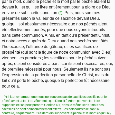
par la mort, quand le péché et la mort par le péché étaient là
devant lui, et qu’il se livre entièrement pour la gloire de Dieu
en vue de subir cette condition
(*)
. Puis, nous sommes
présentés selon la va leur de ce sacrifice devant Dieu,
quoiqu’il soi absolument nécessaire que nos péchés aient
été effectivement portés, pour que nous soyons introduits
dans cette communion. Ainsi, en tant qu’il présentent Christ,
et notre accès auprès de Dieu quand nos péchés sont ôtés,
l’holocauste, l’offrande du gâteau, et les sacrifices de
prospérité (qui sont la figure de notre communion avec Dieu)
viennent les premiers ; les sacrifices pour le péché suivent
après, et sont considérés à part ; car ils sont nécessaires, oui,
de première nécessité pour nous. Seulement ils ne sont pas
l’expression de la perfection personnelle de Christ, mais du
fait qu’il porte le péché, quoique la perfection fût nécessaire
pour cela.
(*) Il faut remarquer que nous ne trouvons pas de sacrifices positifs pour le
péché avant la loi. Les vêtements que Dieu fit à Adam peuvent les faire
supposer, et l’on peut prendre Genèse 4:7, dans le même sens ; mais ces
sacrifices ne sont point ouvertement offerts. Les holocaustes le sont, au
contraire, fréquemment. Ces derniers supposent le péché et la mort, et qu’il n’y