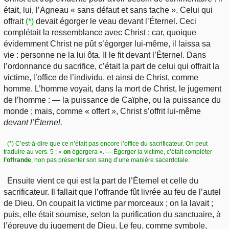
était, lui, l’Agneau « sans défaut et sans tache ». Celui qui
offrait
(*)
devait égorger le veau devant l’Éternel. Ceci
complétait la ressemblance avec Christ ; car, quoique
évidemment Christ ne pût s’égorger lui-même, il laissa sa
vie : personne ne la lui ôta. Il le fit devant l’Éternel. Dans
l’ordonnance du sacrifice, c’était la part de celui qui offrait la
victime, l’office de l’individu, et ainsi de Christ, comme
homme. L’homme voyait, dans la mort de Christ, le jugement
de l’homme : — la puissance de Caïphe, ou la puissance du
monde ; mais, comme « offert », Christ s’offrit lui-même
devant l’Éternel.
(*) C’est-à-dire que ce n’était pas encore l’office du sacrificateur. On peut
traduire au vers. 5 : «
on
égorgera ». — Égorger la victime, c’était compléter
l’offrande
, non pas présenter son sang d’une manière sacerdotale.
Ensuite vient ce qui est la part de l’Éternel et celle du
sacrificateur. Il fallait que l’offrande fût livrée au feu de l’autel
de Dieu. On coupait la victime par morceaux ; on la lavait ;
puis, elle était soumise, selon la purification du sanctuaire, à
l’épreuve du jugement de Dieu. Le feu, comme symbole,