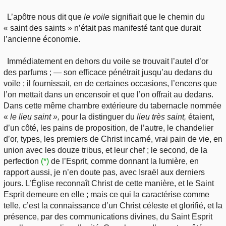
L’apôtre nous dit que
le voile
signifiait que le chemin du
« saint des saints » n’était pas manifesté tant que durait
l’ancienne économie.
Immédiatement en dehors du voile se trouvait l’autel d’or
des parfums ; — son efficace pénétrait jusqu’au dedans du
voile ; il fournissait, en de certaines occasions, l’encens que
l’on mettait dans un encensoir et que l’on offrait au dedans.
Dans cette même chambre extérieure du tabernacle nommée
«
le
lieu saint »,
pour la distinguer du
lieu très saint,
étaient,
d’un côté, les pains de proposition, de l’autre, le chandelier
d’or, types, les premiers de Christ incarné, vrai pain de vie, en
union avec les douze tribus, et leur chef ; le second, de la
perfection
(*)
de l’Esprit, comme donnant la lumière, en
rapport aussi, je n’en doute pas, avec Israël aux derniers
jours. L’Église reconnaît Christ de cette manière, et le Saint
Esprit demeure en elle ; mais ce qui la caractérise comme
telle, c’est la connaissance d’un Christ céleste et glorifié, et la
présence, par des communications divines, du Saint Esprit