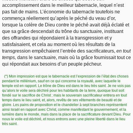
accomplissement dans le meilleur tabernacle, lequel n’est
pas fait de mains. L’économie du tabernacle toutefois ne
commença réellement qu’après le péché du veau d’or,
lorsque la colère de Dieu contre le péché avait déjà éclaté et
que sa grâce descendait du trône du sanctuaire, instituant
des offrandes qui répondaient à la transgression et y
satisfaisaient, et cela au moment où les résultats de la
transgression empêchaient l’entrée des sacrificateurs,
en tout
temps,
dans le sanctuaire, mais où la grâce fournissait tout ce
qui répondait aux besoins d’un peuple pécheur.
(*) Mon impression est que le tabernacle est l’expression de l’état des choses
pendant le millénium, sauf en ce qui concerne la royauté, avec laquelle le
temple est en rapport. Le trône de Dieu est dans le lieu très saint. Je ne vois pas
qu’alors le voile sera déchiré pour les habitants de la terre, quoique tout soit
fondé sur le sacrifice de Christ ; mais le souverain sacrificateur entrera en tout
temps dans le lieu saint, et, alors, revêtu de ses vêtements de beauté et de
gloire. Les pains de proposition et le chandelier à sept branches représentent
ainsi Israël en rapport avec Christ, comme manifestant le gouvernement, et la
lumière dans le monde, mais dans la place de la sacrificature devant Dieu. Pour
nous le voile est déchiré, et nous entrons avec une pleine liberté dans le lieu
très saint.