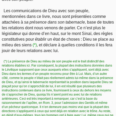
Les communications de Dieu avec son peuple,
mentionnées dans ce livre, nous sont présentées comme
attachées à
sa présence dans son tabernacle,
base de toutes
les relations dont nous venons de parler. Ce n’est plus le
législateur qui donne d’en haut, sur le mont Sinaï, des règles
constitutives pour établir un état de choses : Dieu se place au
milieu des siens
(*)
, et déclare à quelles conditions il les fera
jouir de leurs relations avec lui.
(*) La présence de Dieu au milieu de son peuple est le trait distinctif des
relations établies ici. Par conséquent, la plupart des instructions données dans
le Lévitique supposent que ceux auxquels elles s’appliquent, sont déjà avec
Dieu dans les termes d’un peuple reconnu pour être à Lui. Mais, d’un autre
côté, comme le peuple n’était pas réellement admis lui-même dans la présence
de Dieu, et qu’ainsi le tabernacle représentait la position dans laquelle Dieu se
plaçait pour qu’on s’approchât de lui, il en est résulté que plusieurs des
instructions contenues dans ce livre, fournissent à ceux du dehors les moyens
de s’approcher de Dieu, quoiqu’ils n’aient point eu avec lui de relations
antérieures. Ceci est très important à remarquer, car c’est la base du
raisonnement de l’apôtre, en Rom. 3, pour l’admission des Gentils et même
d’un pécheur quelconque. Il n’en demeure pas moins vrai que la plupart des
directions s’appliquent à ceux qui sont déjà en relation avec le trône. Au reste,
en dépit d’eux-mêmes, tous les hommes ont à faire avec Lui, même ceux qui ne