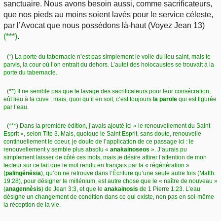
sanctuaire. Nous avons besoin aussi, comme sacrificateurs,
que nos pieds au moins soient lavés pour le service céleste,
par l’Avocat que nous possédons là-haut (Voyez Jean 13)
(***)
.
(*) La porte du tabernacle n’est pas simplement le voile du lieu saint, mais le
parvis, la cour où l’on entrait du dehors. L’autel des holocaustes se trouvait à la
porte du tabernacle.
(**) Il ne semble pas que le lavage des sacrificateurs pour leur consécration,
eût lieu à la cuve ; mais, quoi qu’il en soit, c’est toujours
la parole
qui est figurée
par l’eau.
(***) Dans la première édition, j’avais ajouté ici « le renouvellement du Saint
Esprit », selon Tite 3. Mais, quoique le Saint Esprit, sans doute, renouvelle
continuellement le coeur, je doute de l’application de ce passage ici : le
renouvellement y semble plus absolu «
anakainoseos
». J’aurais pu
simplement laisser de côté ces mots, mais je désire attirer l’attention de mon
lecteur sur ce fait que le mot rendu en français par la « régénération »
(
palingénésia
), qu’on ne retrouve dans l’Écriture qu’une seule autre fois (Matth.
19:28), pour désigner le millénium, est autre chose que le « naître de nouveau »
(
anagennèsis
) de Jean 3:3, et que le
anakainosis
de 1 Pierre 1:23. L’eau
désigne un changement de condition dans ce qui existe, non pas en soi-même
la réception de la vie.