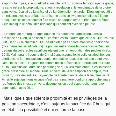
s’approchent pas, et en particulier maintenant où, comme témoignage de grâce,
le sang est sur le propitiatoire, et où la révélation et le témoignage de la gloire
sans voile, résultat de la grâce et de la rédemption, ont relui. Dieu, qui veut être
en relation avec ses créatures, présente dans ce livre les conditions à l’aide
desquelles celles-ci peuvent être mises en rapport avec le trône qu’il a établi.
Cela implique le détail des relations qu’il soutient avec son peuple.
Il importe de remarquer que, pour ce qui concerne l’admission dans la
présence de Dieu, la position du chrétien est tout autre que celle du Juif. Pour le
Juif (Hébr. 9), le chemin du lieu saint n’était pas encore manifesté : personne
(pas même les sacrificateurs) ne pouvait entrer dans la présence de Dieu au
dedans du voile, et les sacrifices étaient une remémoration des péchés (Hébr.
10:3). Maintenant, l’oeuvre de Christ étant accomplie, le voile est déchiré. Les
chrétiens ne forment pas un peuple, en relation jusqu’à un certain point avec
Dieu, mais restant toujours en dehors de sa présence, s’approchant de l’autel,
ou tout au plus de l’autel des parfums ; ce qui a lieu maintenant, c’est la pleine
grâce présentée au monde ; Puis, en vertu de la rédemption accomplie, tout
croyant, juste devant Dieu, ayant pleine liberté d’entrer dans le lieu très saint.
Ainsi, le sujet qui nous occupe n’est pas la manière dont on s’approche, mais
les figures des choses en vertu desquelles on peut s’approcher pour avoir
communion avec Dieu.
Mais, quels que soient la proximité et les privilèges de la
position sacerdotale, c’est toujours le sacrifice de Christ qui
en établit la possibilité et qui en forme la base.