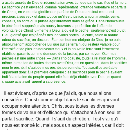
a accès auprès de Dieu et réconciliation avec Lui que par le sacrifice et la mort.
Le sacrifice y est envisagé, comme représentant l’offrande volontaire et parfaite
de Christ, en vue de la glorification parfaite de Dieu dans tout ce qui est
précieux à ses yeux et dans tout ce qu’il est : justice, amour, majesté, vérité,
conseils, en sorte qu’il puisse agir librement dans sa grâce. Dans l’holocauste,
le péché est supposé, mais nous y trouvons la perfection de l’offrande
volontaire de Christ lui-même à Dieu là où est le péché ; seulement c’est plutôt
Dieu glorifié que les péchés des individus portés. Le culte, selon la bonne
odeur du sacrifice, en découle. Étant un homme éloigné de Dieu, je ne puis
absolument m’approcher de Lui que sur ce terrain, qui restera valable pour
l’éternité et de plus les nouveaux cieux et la nouvelle terre sont fermement
établis et garantis comme demeure de la justice, par ce moyen. Oter mes
péchés est une autre chose. — Dans l’holocauste, toute la relation de l’homme,
même la relation de toutes choses avec Dieu, est en question ; dans le sacrifice
pour le péché, il s’agit de mes péchés personnels. Tout sacrifice agréable
appartient donc à la première catégorie : les sacrifices pour le péché avaient
trait à la relation du peuple quand elle était déjà établie avec Dieu, et quand
chaque acte avait rapport à sa présence.
Il est évident, d’après ce que j’ai dit, que nous allons
considérer Christ comme objet dans le sacrifices qui vont
occuper notre attention, Christ sous toutes les diverses
formes de valeur et d’efficace qui s’attachent à son seul et
parfait sacrifice. Quand il s’agit du chrétien, il est vrai qu’il
nous est montré ici, mais sous un aspect inférieur, car il doit