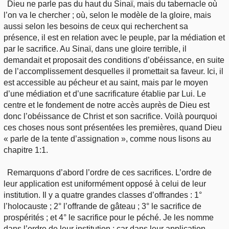
Dieu ne parle pas du haut du Sinaï, mais du tabernacle où
l’on va le chercher ; où, selon le modèle de la gloire, mais
aussi selon les besoins de ceux qui recherchent sa
présence, il est en relation avec le peuple, par la médiation et
par le sacrifice. Au Sinaï, dans une gloire terrible, il
demandait et proposait des conditions d’obéissance, en suite
de l’accomplissement desquelles il promettait sa faveur. Ici, il
est accessible au pécheur et au saint, mais par le moyen
d’une médiation et d’une sacrificature établie par Lui. Le
centre et le fondement de notre accès auprès de Dieu est
donc l’obéissance de Christ et son sacrifice. Voilà pourquoi
ces choses nous sont présentées les premières, quand Dieu
« parle de la tente d’assignation », comme nous lisons au
chapitre 1:1.
Remarquons d’abord l’ordre de ces sacrifices. L’ordre de
leur application est uniformément opposé à celui de leur
institution. Il y a quatre grandes classes d’offrandes : 1°
l’holocauste ; 2° l’offrande de gâteau ; 3° le sacrifice de
prospérités ; et 4° le sacrifice pour le péché. Je les nomme
dans l’ordre de leur institution ; car dans leur application,