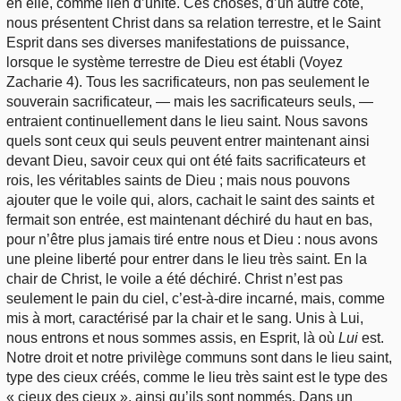
en elle, comme lien d’unité. Ces choses, d’un autre côté,
nous présentent Christ dans sa relation terrestre, et le Saint
Esprit dans ses diverses manifestations de puissance,
lorsque le système terrestre de Dieu est établi (Voyez
Zacharie 4). Tous les sacrificateurs, non pas seulement le
souverain sacrificateur, — mais les sacrificateurs seuls, —
entraient continuellement dans le lieu saint. Nous savons
quels sont ceux qui seuls peuvent entrer maintenant ainsi
devant Dieu, savoir ceux qui ont été faits sacrificateurs et
rois, les véritables saints de Dieu ; mais nous pouvons
ajouter que le voile qui, alors, cachait le saint des saints et
fermait son entrée, est maintenant déchiré du haut en bas,
pour n’être plus jamais tiré entre nous et Dieu : nous avons
une pleine liberté pour entrer dans le lieu très saint. En la
chair de Christ, le voile a été déchiré. Christ n’est pas
seulement le pain du ciel, c’est-à-dire incarné, mais, comme
mis à mort, caractérisé par la chair et le sang. Unis à Lui,
nous entrons et nous sommes assis, en Esprit, là où
Lui
est.
Notre droit et notre privilège communs sont dans le lieu saint,
type des cieux créés, comme le lieu très saint est le type des
« cieux des cieux », ainsi qu’ils sont nommés. Dans un