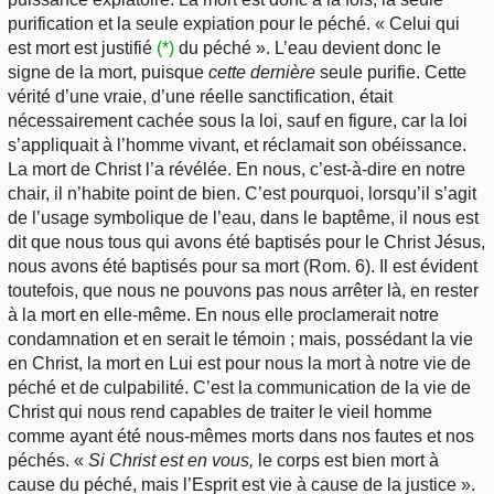
purification et la seule expiation pour le péché. « Celui qui
est mort est justifié
(*)
du péché ». L’eau devient donc le
signe de la mort, puisque
cette dernière
seule purifie. Cette
vérité d’une vraie, d’une réelle sanctification, était
nécessairement cachée sous la loi, sauf en figure, car la loi
s’appliquait à l’homme vivant, et réclamait son obéissance.
La mort de Christ l’a révélée. En nous, c’est-à-dire en notre
chair, il n’habite point de bien. C’est pourquoi, lorsqu’il s’agit
de l’usage symbolique de l’eau, dans le baptême, il nous est
dit que nous tous qui avons été baptisés pour le Christ Jésus,
nous avons été baptisés pour sa mort (Rom. 6). Il est évident
toutefois, que nous ne pouvons pas nous arrêter là, en rester
à la mort en elle-même. En nous elle proclamerait notre
condamnation et en serait le témoin ; mais, possédant la vie
en Christ, la mort en Lui est pour nous la mort à notre vie de
péché et de culpabilité. C’est la communication de la vie de
Christ qui nous rend capables de traiter le vieil homme
comme ayant été nous-mêmes morts dans nos fautes et nos
péchés. «
Si
Christ est en vous,
le corps est bien mort à
cause du péché, mais l’Esprit est vie à cause de la justice ».