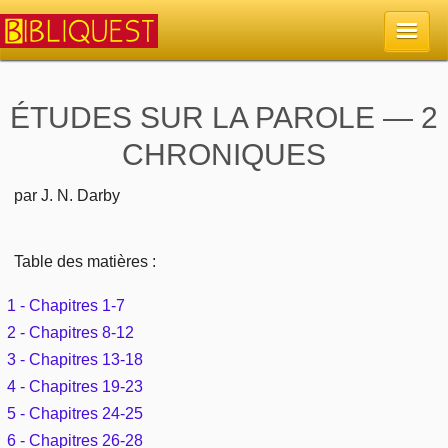
Accueil
ÉTUDES SUR LA PAROLE — 2
CHRONIQUES
La Bible
par J. N. Darby
Retour à l'accueil
Sujets
Quoi de neuf sur Bibliquest
Table des matières :
Lisez la Bible
Commentaires
1 - Chapitres 1-7
Sujets d'actualité
Écoutez la Bible
Tous les sujets
Recherche
2 - Chapitres 8-12
Librairies, éditeurs
3 - Chapitres 13-18
Rechercher (concordance)
Dieu
Études et commentaires par passage
4 - Chapitres 19-23
En bref
Autres sites chrétiens
5 - Chapitres 24-25
Au sujet de la Bible
La Bible
Personnages bibliques
6 - Chapitres 26-28
Rechercher dans le site