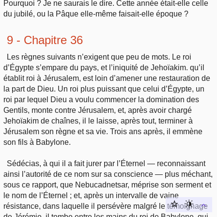
Pourquoi ? Je ne saurais le dire. Cette année était-elle celle
du jubilé, ou la Pâque elle-même faisait-elle époque ?
9 - Chapitre 36
Les règnes suivants n’exigent que peu de mots. Le roi
d’Égypte s’empare du pays, et l’iniquité de Jehoïakim. qu’il
établit roi à Jérusalem, est loin d’amener une restauration de
la part de Dieu. Un roi plus puissant que celui d’Égypte, un
roi par lequel Dieu a voulu commencer la domination des
Gentils, monte contre Jérusalem, et, après avoir chargé
Jehoïakim de chaînes, il le laisse, après tout, terminer à
Jérusalem son règne et sa vie. Trois ans après, il emmène
son fils à Babylone.
Sédécias, à qui il a fait jurer par l’Éternel — reconnaissant
ainsi l’autorité de ce nom sur sa conscience — plus méchant,
sous ce rapport, que Nebucadnetsar, méprise son serment et
le nom de l’Éternel ; et, après un intervalle de vaine
résistance, dans laquelle il persévère malgré le témoignage
de Jérémie, il tombe entre les mains du roi de Babylone, qui