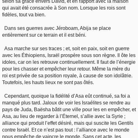
selon sa grâce envers David, et en rapport avec la maison
qui avait été consacrée à Son nom. Lorsque les rois sont
fidèles, tout va bien.
Dans ses guerres avec Jéroboam, Abija se place
entièrement sur ce terrain et il est béni.
Asa marche sur ses traces ; et, soit en paix, soit en guerre
avec les Éthiopiens, Israël prospère sous son règne. Il ôte les
idoles, car on les retrouve continuellement. Il faut de l’énergie
pour les chasser et empêcher leur retour. Même la mère du
roi est privée de sa position royale, à cause de son idolâtrie.
Toutefois, les hauts lieux ne sont pas ôtés.
Cependant, quoique la fidélité d’Asa eût continué, sa foi a
manqué plus tard. Jaloux de voir les Israélites se rendre au
pays de Juda, Baësha bâtit une ville pour les en empêcher, et
Asa, au lieu de regarder à l’Éternel, s’allie avec la Syrie ;
alliance qui produit l’effet désiré, mais qui suscite les Gentils
contre Israël. Et ce n’est pas tout : l’alliance avec le monde
nous empêche de vaincre le monde. Sans cet acte, les