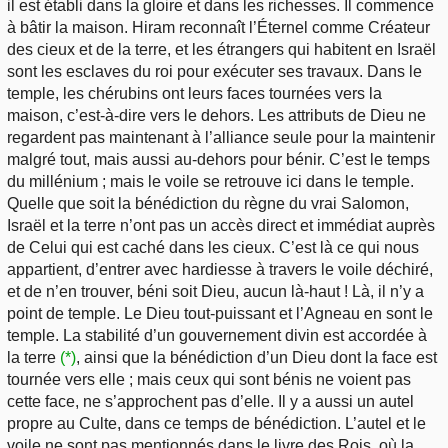
il est établi dans la gloire et dans les richesses. Il commence
à bâtir la maison. Hiram reconnaît l’Éternel comme Créateur
des cieux et de la terre, et les étrangers qui habitent en Israël
sont les esclaves du roi pour exécuter ses travaux. Dans le
temple, les chérubins ont leurs faces tournées vers la
maison, c’est-à-dire vers le dehors. Les attributs de Dieu ne
regardent pas maintenant à l’alliance seule pour la maintenir
malgré tout, mais aussi au-dehors pour bénir. C’est le temps
du millénium ; mais le voile se retrouve ici dans le temple.
Quelle que soit la bénédiction du règne du vrai Salomon,
Israël et la terre n’ont pas un accès direct et immédiat auprès
de Celui qui est caché dans les cieux. C’est là ce qui nous
appartient, d’entrer avec hardiesse à travers le voile déchiré,
et de n’en trouver, béni soit Dieu, aucun là-haut ! Là, il n’y a
point de temple. Le Dieu tout-puissant et l’Agneau en sont le
temple. La stabilité d’un gouvernement divin est accordée à
la terre
(*)
, ainsi que la bénédiction d’un Dieu dont la face est
tournée vers elle ; mais ceux qui sont bénis ne voient pas
cette face, ne s’approchent pas d’elle. Il y a aussi un autel
propre au Culte, dans ce temps de bénédiction. L’autel et le
voile ne sont pas mentionnés dans le livre des Rois, où la