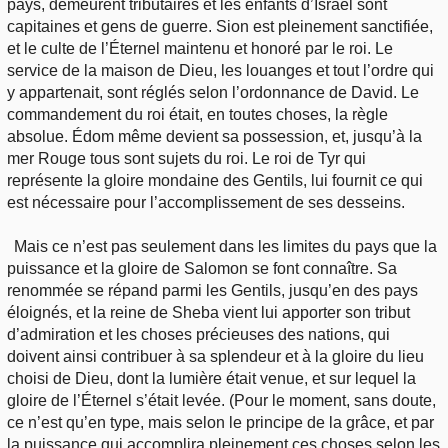
pays, demeurent tributaires et les enfants d’Israël sont
capitaines et gens de guerre. Sion est pleinement sanctifiée,
et le culte de l’Éternel maintenu et honoré par le roi. Le
service de la maison de Dieu, les louanges et tout l’ordre qui
y appartenait, sont réglés selon l’ordonnance de David. Le
commandement du roi était, en toutes choses, la règle
absolue. Édom même devient sa possession, et, jusqu’à la
mer Rouge tous sont sujets du roi. Le roi de Tyr qui
représente la gloire mondaine des Gentils, lui fournit ce qui
est nécessaire pour l’accomplissement de ses desseins.
Mais ce n’est pas seulement dans les limites du pays que la
puissance et la gloire de Salomon se font connaître. Sa
renommée se répand parmi les Gentils, jusqu’en des pays
éloignés, et la reine de Sheba vient lui apporter son tribut
d’admiration et les choses précieuses des nations, qui
doivent ainsi contribuer à sa splendeur et à la gloire du lieu
choisi de Dieu, dont la lumière était venue, et sur lequel la
gloire de l’Éternel s’était levée. (Pour le moment, sans doute,
ce n’est qu’en type, mais selon le principe de la grâce, et par
la puissance qui accomplira pleinement ces choses selon les