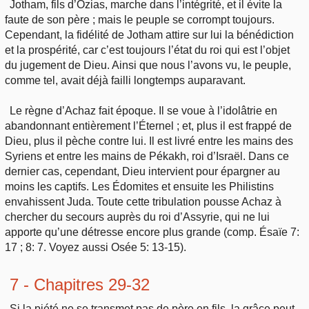
Jotham, fils d’Ozias, marche dans l’intégrité, et il évite la
faute de son père ; mais le peuple se corrompt toujours.
Cependant, la fidélité de Jotham attire sur lui la bénédiction
et la prospérité, car c’est toujours l’état du roi qui est l’objet
du jugement de Dieu. Ainsi que nous l’avons vu, le peuple,
comme tel, avait déjà failli longtemps auparavant.
Le règne d’Achaz fait époque. Il se voue à l’idolâtrie en
abandonnant entièrement l’Éternel ; et, plus il est frappé de
Dieu, plus il pèche contre lui. Il est livré entre les mains des
Syriens et entre les mains de Pékakh, roi d’Israël. Dans ce
dernier cas, cependant, Dieu intervient pour épargner au
moins les captifs. Les Édomites et ensuite les Philistins
envahissent Juda. Toute cette tribulation pousse Achaz à
chercher du secours auprès du roi d’Assyrie, qui ne lui
apporte qu’une détresse encore plus grande (comp. Ésaïe 7:
17 ; 8: 7. Voyez aussi Osée 5: 13-15).
7 - Chapitres 29-32
Si la piété ne se transmet pas de père en fils, la grâce peut