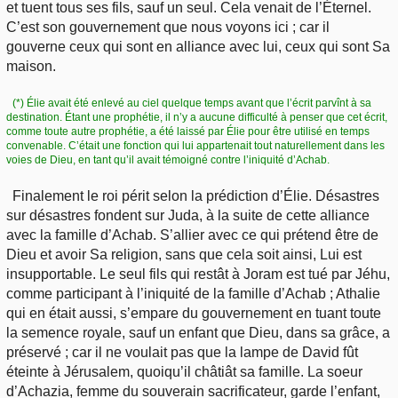
et tuent tous ses fils, sauf un seul. Cela venait de l’Éternel.
C’est son gouvernement que nous voyons ici ; car il
gouverne ceux qui sont en alliance avec lui, ceux qui sont Sa
maison.
(*) Élie avait été enlevé au ciel quelque temps avant que l’écrit parvînt à sa
destination. Étant une prophétie, il n’y a aucune difficulté à penser que cet écrit,
comme toute autre prophétie, a été laissé par Élie pour être utilisé en temps
convenable. C’était une fonction qui lui appartenait tout naturellement dans les
voies de Dieu, en tant qu’il avait témoigné contre l’iniquité d’Achab.
Finalement le roi périt selon la prédiction d’Élie. Désastres
sur désastres fondent sur Juda, à la suite de cette alliance
avec la famille d’Achab. S’allier avec ce qui prétend être de
Dieu et avoir Sa religion, sans que cela soit ainsi, Lui est
insupportable. Le seul fils qui restât à Joram est tué par Jéhu,
comme participant à l’iniquité de la famille d’Achab ; Athalie
qui en était aussi, s’empare du gouvernement en tuant toute
la semence royale, sauf un enfant que Dieu, dans sa grâce, a
préservé ; car il ne voulait pas que la lampe de David fût
éteinte à Jérusalem, quoiqu’il châtiât sa famille. La soeur
d’Achazia, femme du souverain sacrificateur, garde l’enfant,