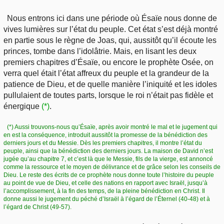
Nous entrons ici dans une période où Ésaïe nous donne de
vives lumières sur l’état du peuple. Cet état s’est déjà montré
en partie sous le règne de Joas, qui, aussitôt qu’il écoute les
princes, tombe dans l’idolâtrie. Mais, en lisant les deux
premiers chapitres d’Ésaïe, ou encore le prophète Osée, on
verra quel était l’état affreux du peuple et la grandeur de la
patience de Dieu, et de quelle manière l’iniquité et les idoles
pullulaient de toutes parts, lorsque le roi n’était pas fidèle et
énergique
(*)
.
(*) Aussi trouvons-nous qu’Ésaïe, après avoir montré le mal et le jugement qui
en est la conséquence, introduit aussitôt la promesse de la bénédiction des
derniers jours et du Messie. Dès les premiers chapitres, il montre l’état du
peuple, ainsi que la bénédiction des derniers jours. La maison de David n’est
jugée qu’au chapitre 7, et c’est là que le Messie, fils de la vierge, est annoncé
comme la ressource et le moyen de délivrance et de grâce selon les conseils de
Dieu. Le reste des écrits de ce prophète nous donne toute l’histoire du peuple
au point de vue de Dieu, et celle des nations en rapport avec Israël, jusqu’à
l’accomplissement, à la fin des temps, de la pleine bénédiction en Christ. Il
donne aussi le jugement du péché d’Israël à l’égard de l’Éternel (40-48) et à
l’égard de Christ (49-57).