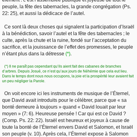
peuple, la fête des tabernacles, la grande congrégation (Ps.
22: 25), et aussi la dédicace de l’autel.
Ce sont là deux choses qui signalent la participation d’Israël
à la bénédiction, savoir l’autel et la fête des tabernacles ; le
culte, après la chute et la ruine, fondé sur l’acceptation du
sacrifice, et la jouissance de l’effet des promesses, le peuple
n’étant plus dans la détresse
(*)
.
(*) Il ne paraît pas cependant qu’ils aient fait des cabanes de branches
d’arbres. Depuis Josué, ce n’est qu’aux jours de Néhémie que cela eut lieu.
Dans le temps dont nous nous occupons, la joie et la prospérité leur avaient fait
un peu négliger la Parole.
On voit encore ici les instruments de musique de l’Éternel,
que David avait introduits pour le célébrer, parce que « sa
bonté demeure à toujours » quand « David louait par leur
moyen » (7: 6). Heureuse pensée ! Car qui est ce David ?
(Comp. Ps. 22: 22). Israël est heureux et joyeux à cause de
toute la bonté de l’Éternel envers David et Salomon, et Israël
son peuple (v. 10). Après cela, l’Éternel expose à Salomon