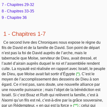
Outils
7 - Chapitres 29-32
Études et commentaires par passage
L'Évangile, le Salut
Édification
8 - Chapitres 33-35
Sujets de A à Z
Sommaires
Paramètres
Versets Classés
9 - Chapitre 36
Mort, résurrection
Commentaires journaliers
Ouvrages de A à Z
Aperçus Livres de la Bible
Lecture Journalière
L'Église, l'Assemblée
1 - Chapitres 1-7
COURS Bibliques - GUIDES de lecture
Auteurs de A à Z
Autres FAQ
Ce second livre des Chroniques nous expose le règne du
Prophétie
Pour débuter
fils de David et de la famille de David. Son point de départ
Rechercher dans la Bible
n’est pas la foi de David auprès de l’arche, mais le
Sanctification
tabernacle que Moïse, serviteur de Dieu, avait dressé, et
Études et commentaires par passage
l’autel d’airain auprès duquel le roi et l’assemblée rendent
Vie pratique
culte. La royauté est réalisée en rapport avec Israël, le peuple
Dictionnaires bibliques
de Dieu, que Moïse avait fait sortir d’Égypte
(*)
. C’est le
moyen de l’accomplissement des desseins de Dieu à son
Mariage, famille
égard. Ce n’est pas, sans doute, une nouvelle alliance par
une nouvelle puissance ; mais l’objet de la bénédiction est
Sujets de A à Z
Israël. Si c’est Boaz et Ruth qui relèvent la famille, c’est à
Naomi
qu’un fils est né, c’est-à-dire par la grâce souveraine,
par un Rédempteur, « en qui est la force »
(**)
; celui qui