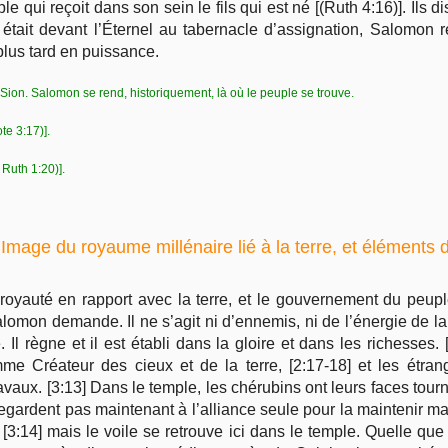
le qui reçoit dans son sein le fils qui est né [(Ruth 4:16)]. Ils d
i était devant l’Éternel au tabernacle d’assignation, Salomon re
plus tard en puissance.
à Sion. Salomon se rend, historiquement, là où le peuple se trouve.
te 3:17)].
 Ruth 1:20)].
 Image du royaume millénaire lié à la terre, et éléments 
royauté en rapport avec la terre, et le gouvernement du peuple 
omon demande. Il ne s’agit ni d’ennemis, ni de l’énergie de la fo
. Il règne et il est établi dans la gloire et dans les richesses
mme Créateur des cieux et de la terre, [2:17-18] et les étrang
avaux. [3:13] Dans le temple, les chérubins ont leurs faces tourn
regardent pas maintenant à l’alliance seule pour la maintenir m
 [3:14] mais le voile se retrouve ici dans le temple. Quelle que