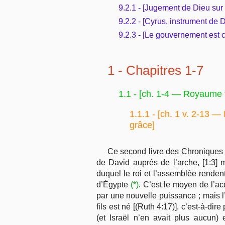
9.2.1 - [Jugement de Dieu su
9.2.2 - [Cyrus, instrument de 
9.2.3 - [Le gouvernement est c
1 - Chapitres 1-7
1.1 - [
ch. 1-4 — Royaume te
1.1.1 - [
ch. 1 v. 2-13 — 
grâce]
Ce second livre des Chroniques n
de David auprès de l’arche, [1:3] ma
duquel le roi et l’assemblée rendent
d’Égypte
(*)
. C’est le moyen de l’a
par une nouvelle puissance ; mais l’o
fils est né [(Ruth 4:17)], c’est-à-di
(et Israël n’en avait plus aucun)