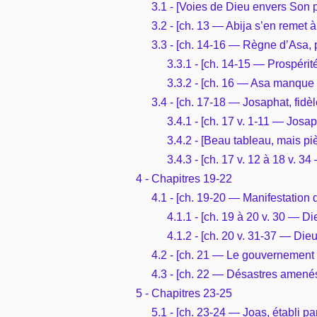
3.1 - [Voies de Dieu envers Son p
3.2 - [ch. 13 — Abija s’en remet à
3.3 - [ch. 14-16 — Règne d’Asa, 
3.3.1 - [ch. 14-15 — Prospérité 
3.3.2 - [ch. 16 — Asa manque d
3.4 - [ch. 17-18 — Josaphat, fidèle
3.4.1 - [ch. 17 v. 1-11 — Josaph
3.4.2 - [Beau tableau, mais pi
3.4.3 - [ch. 17 v. 12 à 18 v. 3
4 - Chapitres 19-22
4.1 - [ch. 19-20 — Manifestation 
4.1.1 - [ch. 19 à 20 v. 30 — Di
4.1.2 - [ch. 20 v. 31-37 — Di
4.2 - [ch. 21 — Le gouvernement
4.3 - [ch. 22 — Désastres amenés 
5 - Chapitres 23-25
5.1 - [ch. 23-24 — Joas, établi par