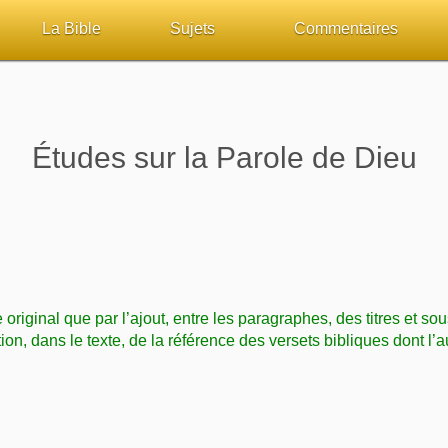
La Bible
Sujets
Commentaires
ueil
Lisez la Bible
Tous les sujets
Études et commentaires 
sur Bibliquest
Écoutez la Bible
Dieu
Personnages bibliques
Études sur la Parole de Dieu
lité
Rechercher (concordance)
La Bible
Édification
iteurs
Au sujet de la Bible
L'Évangile, le Salut
Commentaires journalier
chrétiens
Études et commentaires par passage
Mort, résurrection
COURS Bibliques - GUID
e original que par l’ajout, entre les paragraphes, des titres et sou
Versets Classés
L'Église, l'Assemblée
Pour débuter
tion, dans le texte, de la référence des versets bibliques dont l’a
Lecture Journalière
Prophétie
Sanctification