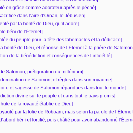
cepté en grâce comme adorateur après le péché]
 sacrifice dans l’aire d’Ornan, le Jébusien]
epté par la bonté de Dieu, qu’il adore]
ple béni de l’Éternel]
blée du peuple pour la fête des tabernacles et la dédicace]
 la bonté de Dieu, et réponse de l’Éternel à la prière de Salomon
tion de la bénédiction et conséquences de l’infidélité]
 de Salomon, préfiguration du millénium]
a domination de Salomon, et règles dans son royaume]
loire et sagesse de Salomon répandues dans tout le monde]
iction divine sur le peuple et dans tout le pays promis]
hute de la royauté établie de Dieu]
royauté par la folie de Roboam, mais selon la parole de l’Éternel
’abord béni et fortifié, puis châtié pour avoir abandonné l’Étern