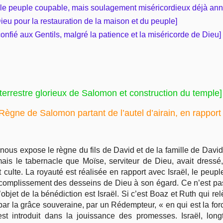
r le peuple coupable, mais soulagement miséricordieux déjà an
Dieu pour la restauration de la maison et du peuple]
onfié aux Gentils, malgré la patience et la miséricorde de Dieu]
rrestre glorieux de Salomon et construction du temple]
Règne de Salomon partant de l’autel d’airain, en rapport
ous expose le règne du fils de David et de la famille de David.
is le tabernacle que Moïse, serviteur de Dieu, avait dressé, [1
 culte. La royauté est réalisée en rapport avec Israël, le peuple
ccomplissement des desseins de Dieu à son égard. Ce n’est pas
bjet de la bénédiction est Israël. Si c’est Boaz et Ruth qui relè
re par la grâce souveraine, par un Rédempteur, « en qui est la fo
 est introduit dans la jouissance des promesses. Israël, l