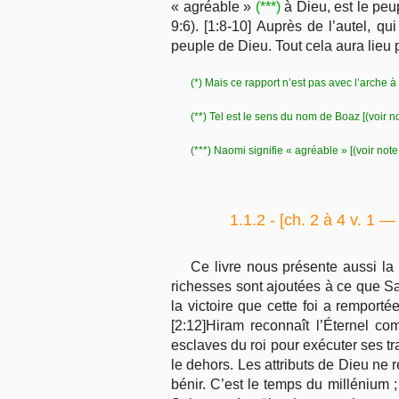
« agréable »
(***)
à Dieu, est le peup
9:6). [1:8-10] Auprès de l’autel, qu
peuple de Dieu. Tout cela aura lieu 
(*) Mais ce rapport n’est pas avec l’arche 
(**) Tel est le sens du nom de Boaz [(voir no
(***) Naomi signifie « agréable » [(voir note
1.1.2 - [
ch. 2 à 4 v. 1 —
Ce livre nous présente aussi la 
richesses sont ajoutées à ce que Sal
la victoire que cette foi a remportée
[2:12]Hiram reconnaît l’Éternel co
esclaves du roi pour exécuter ses tr
le dehors. Les attributs de Dieu ne 
bénir. C’est le temps du millénium ;