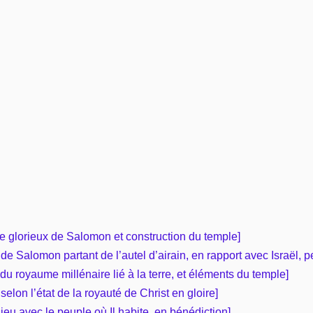
Vie pratique
Mariage, famille
Sujets de A à Z
re glorieux de Salomon et construction du temple]
 de Salomon partant de l’autel d’airain, en rapport avec Israël, 
 du royaume millénaire lié à la terre, et éléments du temple]
selon l’état de la royauté de Christ en gloire]
ieu avec le peuple où Il habite, en bénédiction]