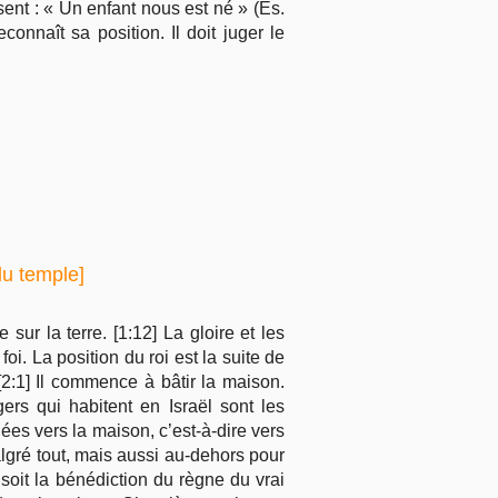
isent : « Un enfant nous est né » (És.
connaît sa position. Il doit juger le
du temple]
sur la terre. [1:12] La gloire et les
i. La position du roi est la suite de
. [2:1] Il commence à bâtir la maison.
ers qui habitent en Israël sont les
ées vers la maison, c’est-à-dire vers
algré tout, mais aussi au-dehors pour
 soit la bénédiction du règne du vrai