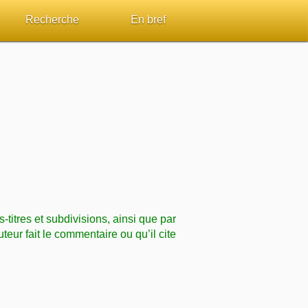
Recherche
En bref
par passage
Rechercher dans le site
Sommaires
Sujets de A à Z
Aperçus Livres de la Bible
Ouvrages de A à Z
Autres FAQ
s
Auteurs de A à Z
ES de lecture
Rechercher dans la Bible
s-titres et subdivisions, ainsi que par
Études et commentaires par passage
uteur fait le commentaire ou qu’il cite
Dictionnaires bibliques