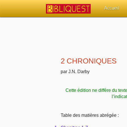
Accueil
Retour à l'acc
Quoi de neuf 
Sujets d'actua
2 CHRONIQUES
Librairies, éd
par J.N. Darby
Autres sites 
Cette édition ne diffère du text
Outils
l’indica
Paramètres
Table des matières abrégée :