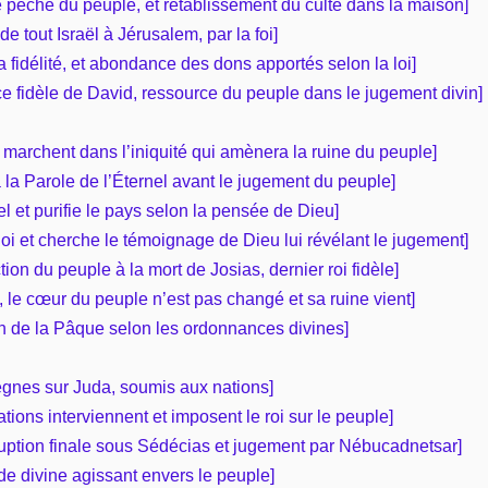
 de péché du peuple, et rétablissement du culte dans la maison]
de tout Israël à Jérusalem, par la foi]
a fidélité, et abondance des dons apportés selon la loi]
e fidèle de David, ressource du peuple dans le jugement divin]
marchent dans l’iniquité qui amènera la ruine du peuple]
à la Parole de l’Éternel avant le jugement du peuple]
el et purifie le pays selon la pensée de Dieu]
 loi et cherche le témoignage de Dieu lui révélant le jugement]
ction du peuple à la mort de Josias, dernier roi fidèle]
s, le cœur du peuple n’est pas changé et sa ruine vient]
ion de la Pâque selon les ordonnances divines]
règnes sur Juda, soumis aux nations]
ations interviennent et imposent le roi sur le peuple]
rruption finale sous Sédécias et jugement par Nébucadnetsar]
rde divine agissant envers le peuple]