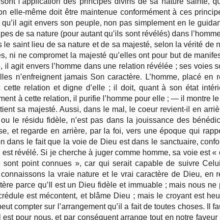
sont l’application des principes divins de sa nature sainte, 
tion elle-même doit être maintenue conformément à ces principes
t qu’il agit envers son peuple, non pas simplement en le guida
cipes de sa nature (pour autant qu’ils sont révélés) dans l’homm
 le saint lieu de sa nature et de sa majesté, selon la vérité de n
oies, ni ne compromet la majesté qu’elles ont pour but de manif
il agit envers l’homme dans une relation révélée ; ses voies so
elles n’enfreignent jamais Son caractère. L’homme, placé en re
ette relation et digne d’elle ; il doit, quant à son état inté
ment à cette relation, il purifie l’homme pour elle ; — il montre 
ntient sa majesté. Aussi, dans le mal, le coeur revient-il en arriè
l ou le résidu fidèle, n’est pas dans la jouissance des bénédict
se, et regarde en arrière, par la foi, vers une époque qui rapp
n dans le fait que la voie de Dieu est dans le sanctuaire, conf
est révélé. Si je cherche à juger comme homme, sa voie est « da
e sont point connues », car qui serait capable de suivre Celu
 connaissons la vraie nature et le vrai caractère de Dieu, en 
ctère parce qu’Il est un Dieu fidèle et immuable ; mais nous n
crédule est mécontent, et blâme Dieu ; mais le croyant est heur
 peut compter sur l’arrangement qu’il a fait de toutes choses. Il 
l est pour nous, et par conséquent arrange tout en notre faveur :