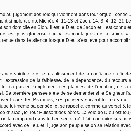
me au jugement des rois qui viennent dans leur orgueil contre 
nt simple (comp. Michée 4: 11-13 et Zach. 14: 3, 4; 12: 2). Le
son domicile en Sion. Il est le Dieu de Jacob et il est connu 
ée, est plus glorieuse que « les montagnes de la rapine », 
t tenue dans le silence lorsque Dieu s’est levé pour accomplir
ance spirituelle et le rétablissement de la confiance du fidèle.
est l’expression de la faiblesse, de la dépendance, du recours
èle n’a pas eu simplement des plaintes, de l’irritation, de la c
l. Sa première pensée a été de se demander si le Seigneur l’aura
ouvent dans les Psaumes, ses pensées suivent le cours qui 
il juge lui-même sa pensée, et se rappelle, comme au verset 5, 
nce d’Israël, le Tout-Puissant des pères. La voie de Dieu est t
 : on la comprend dans le lieu secret où il fait connaître ses 
ccord avec ce lieu, et il juge son peuple selon sa relation avec L