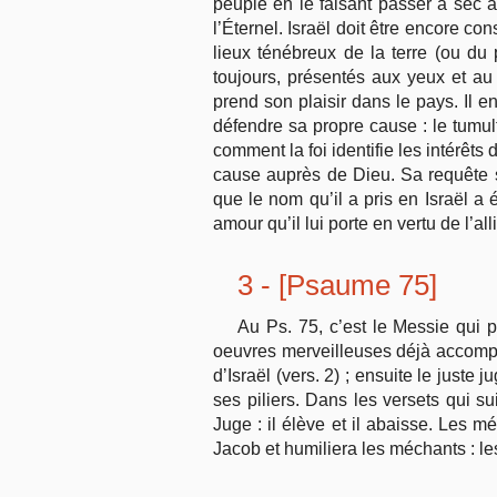
peuple en le faisant passer à sec à
l’Éternel. Israël doit être encore co
lieux ténébreux de la terre (ou du 
toujours, présentés aux yeux et a
prend son plaisir dans le pays. Il e
défendre sa propre cause : le tumul
comment la foi identifie les intérêts
cause auprès de Dieu. Sa requête s
que le nom qu’il a pris en Israël a 
amour qu’il lui porte en vertu de l’all
3 - [Psaume 75]
Au Ps. 75, c’est le Messie qui
oeuvres merveilleuses déjà accompli
d’Israël (vers. 2) ; ensuite le juste
ses piliers. Dans les versets qui su
Juge : il élève et il abaisse. Les 
Jacob et humiliera les méchants : le