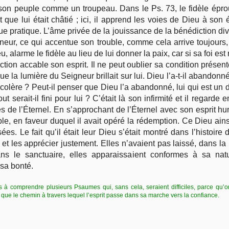
son peuple comme un troupeau. Dans le Ps. 73, le fidèle épro
 que lui était châtié ; ici, il apprend les voies de Dieu à son
 vue pratique. L’âme privée de la jouissance de la bénédiction di
neur, ce qui accentue son trouble, comme cela arrive toujours, 
 alarme le fidèle au lieu de lui donner la paix, car si sa foi est
tion accable son esprit. Il ne peut oublier sa condition présent
e la lumière du Seigneur brillait sur lui. Dieu l’a-t-il abandonné 
colère ? Peut-il penser que Dieu l’a abandonné, lui qui est un 
rait-il fini pour lui ? C’était là son infirmité et il regarde 
s de l’Éternel. En s’approchant de l’Éternel avec son esprit hu
e, en faveur duquel il avait opéré la rédemption. Ce Dieu ains
es. Le fait qu’il était leur Dieu s’était montré dans l’histoire
 et les apprécier justement. Elles n’avaient pas laissé, dans la
s le sanctuaire, elles apparaissaient conformes à sa nat
sa bonté.
sés à comprendre plusieurs Psaumes qui, sans cela, seraient difficiles, parce qu’on 
, que le chemin à travers lequel l’esprit passe dans sa marche vers la confiance.