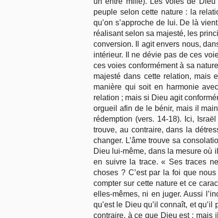
un entre mille). Les voies de Dieu 
peuple selon cette nature : la rela
qu’on s’approche de lui. De là vien
réalisant selon sa majesté, les prin
conversion. Il agit envers nous, dans
intérieur. Il ne dévie pas de ces v
ces voies conformément à sa nature, 
majesté dans cette relation, mais 
manière qui soit en harmonie avec c
relation ; mais si Dieu agit conformé
orgueil afin de le bénir, mais il mai
rédemption (vers. 14-18). Ici, Israë
trouve, au contraire, dans la détres
changer. L’âme trouve sa consolatio
Dieu lui-même, dans la mesure où il 
en suivre la trace. « Ses traces n
choses ? C’est par la foi que nous
compter sur cette nature et ce cara
elles-mêmes, ni en juger. Aussi l’in
qu’est le Dieu qu’il connaît, et qu’il
contraire, à ce que Dieu est ; mais i