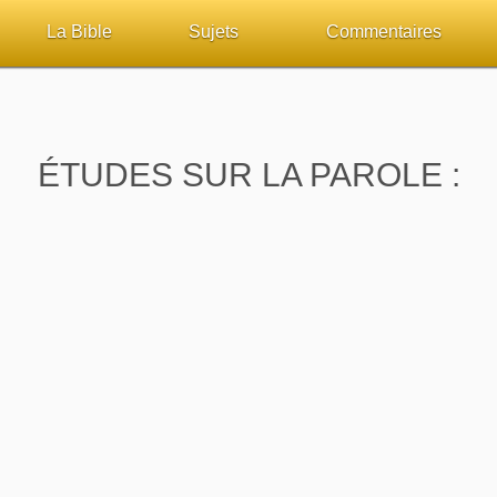
La Bible
Sujets
Commentaires
ueil
Lisez la Bible
Tous les sujets
Études et commentaires 
sur Bibliquest
Écoutez la Bible
Dieu
Personnages bibliques
ÉTUDES SUR LA PAROLE :
lité
Rechercher (concordance)
La Bible
Édification
iteurs
Au sujet de la Bible
L'Évangile, le Salut
Commentaires journalier
chrétiens
Études et commentaires par passage
Mort, résurrection
COURS Bibliques - GUID
Versets Classés
L'Église, l'Assemblée
Pour débuter
Lecture Journalière
Prophétie
Sanctification