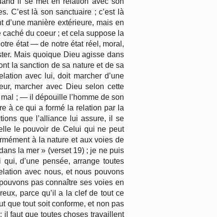
quand il se met en relation avec son
. C’est là son sanctuaire ; c’est là
nt d’une manière extérieure, mais en
e caché du coeur ; et cela suppose la
otre état — de notre état réel, moral,
ester. Mais quoique Dieu agisse dans
nt la sanction de sa nature et de sa
lation avec lui, doit marcher d’une
rieur, marcher avec Dieu selon cette
le mal ; — il dépouille l’homme de son
re à ce qui a formé la relation par la
ions que l’alliance lui assure, il se
elle le pouvoir de Celui qui ne peut
ormément à la nature et aux voies de
ns la mer » (verset 19) ; je ne puis
i qui, d’une pensée, arrange toutes
relation avec nous, et nous pouvons
e pouvons pas connaître ses voies en
eux, parce qu’il a la clef de tout ce
faut que tout soit conforme, et non pas
 il faut que toutes choses travaillent