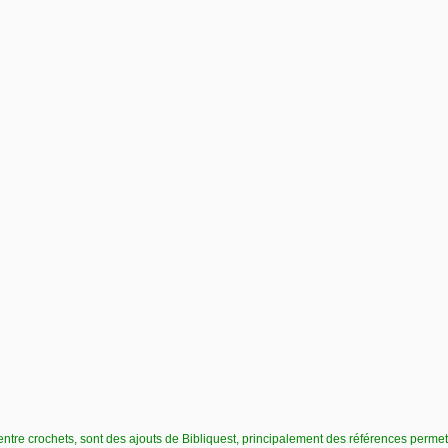
Vie pratique
Mariage, famille
Sujets de A à Z
, entre crochets, sont des ajouts de Bibliquest, principalement des références permett