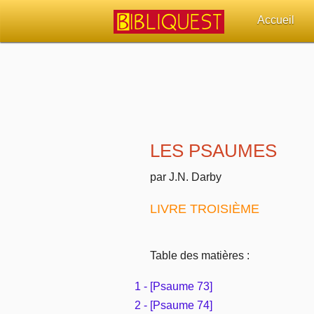
Accueil
Retour à l'acc
Quoi de neuf 
Sujets d'actua
LES PSAUMES
Librairies, éd
par J.N. Darby
Autres sites 
LIVRE TROISIÈME
Outils
Table des matières :
Paramètres
1 - [Psaume 73]
2 - [Psaume 74]