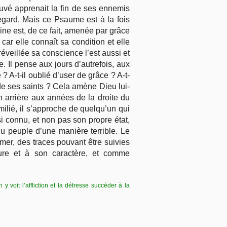
uvé apprenait la fin de ses ennemis
 égard. Mais ce Psaume est à la fois
vine est, de ce fait, amenée par grâce
car elle connaît sa condition et elle
 réveillée sa conscience l’est aussi et
e. Il pense aux jours d’autrefois, aux
? A-t-il oublié d’user de grâce ? A-t-
de ses saints ? Cela amène Dieu lui-
en arrière aux années de la droite du
milié, il s’approche de quelqu’un qui
i connu, et non pas son propre état,
 du peuple d’une manière terrible. Le
 mer, des traces pouvant être suivies
ure et à son caractère, et comme
y voit l’affliction et la détresse succéder à la