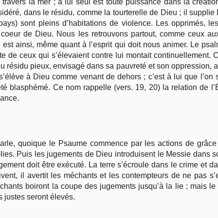
 travers la mer ; à lui seul est toute puissance dans la créati
nsidéré, dans le résidu, comme la tourterelle de Dieu ; il supplie 
pays) sont pleins d’habitations de violence. Les opprimés, le
u coeur de Dieu. Nous les retrouvons partout, comme ceux au
n est ainsi, même quant à l’esprit qui doit nous animer. Le psa
te de ceux qui s’élevaient contre lui montait continuellement.
 du résidu pieux, envisagé dans sa pauvreté et son oppression, a
’élève à Dieu comme venant de dehors ; c’est à lui que l’on s
été blasphémé. Ce nom rappelle (vers. 19, 20) la relation de l’
iance.
 parle, quoique le Psaume commence par les actions de grâce 
es. Puis les jugements de Dieu introduisent le Messie dans so
 jugement doit être exécuté. La terre s’écroule dans le crime et d
ivent, il avertit les méchants et les contempteurs de ne pas s’en
méchants boiront la coupe des jugements jusqu’à la lie ; mais l
s justes seront élevés.