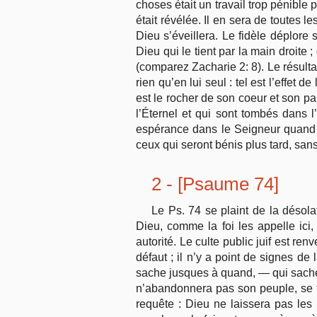
choses était un travail trop pénible
était révélée. Il en sera de toutes 
Dieu s’éveillera. Le fidèle déplor
Dieu qui le tient par la main droite 
(comparez Zacharie 2: 8). Le résultat 
rien qu’en lui seul : tel est l’effet d
est le rocher de son coeur et son pa
l’Éternel et qui sont tombés dans l
espérance dans le Seigneur quand il
ceux qui seront bénis plus tard, san
2 - [Psaume 74]
Le Ps. 74 se plaint de la désola
Dieu, comme la foi les appelle ici
autorité. Le culte public juif est re
défaut ; il n’y a point de signes de
sache jusques à quand, — qui sache
n’abandonnera pas son peuple, se tr
requête : Dieu ne laissera pas les s