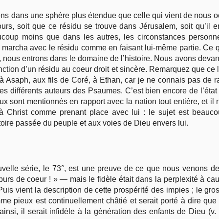
ons dans une sphère plus étendue que celle qui vient de nous oc
ours, soit que ce résidu se trouve dans Jérusalem, soit qu’il e
ucoup moins que dans les autres, les circonstances personnel
, marcha avec le résidu comme en faisant lui-même partie. Ce qui
 nous entrons dans le domaine de l’histoire. Nous avons devant
tinction d’un résidu au coeur droit et sincère. Remarquez que c
 à Asaph, aux fils de Coré, à Ethan, car je ne connais pas de ra
 différents auteurs des Psaumes. C’est bien encore de l’état d’
aux sont mentionnés en rapport avec la nation tout entière, et il 
t à Christ comme prenant place avec lui : le sujet est beaucou
toire passée du peuple et aux voies de Dieu envers lui.
elle série, le 73°, est une preuve de ce que nous venons de
purs de coeur ! » — mais le fidèle était dans la perplexité à c
is vient la description de cette prospérité des impies ; le gros
me pieux est continuellement châtié et serait porté à dire que 
insi, il serait infidèle à la génération des enfants de Dieu (v.