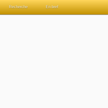
Recherche
En bref
par passage
Rechercher dans le site
Sommaires
Sujets de A à Z
Aperçus Livres de la Bible
Ouvrages de A à Z
Autres FAQ
s
Auteurs de A à Z
ES de lecture
Rechercher dans la Bible
Études et commentaires par passage
Dictionnaires bibliques