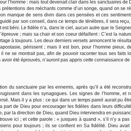
 pour l’homme : mais tout devenait clair dans les sanctuaires de
les prétentions des méchants comme d’un songe, quand on se réve
e son manque de sens divin dans ces pensées et ces sentiments 
; guidé par son conseil, dans ce temps de ténèbres, il sera reçu
est béni. Le fidèle n’a, dans le ciel, aucun autre que le Seigneur
e l’épreuve ; mais sa chair et son coeur défaillent : C’est la nature
rtage à toujours. Les deux derniers versets annoncent le résultat
’apostasie, périssent ; mais il est bon, pour l’homme pieux, 
 ne se montrait pas, afin de pouvoir raconter tous ses faits l
s avoir été éprouvés, n’auront pas appris
cette
connaissance de 
tion du sanctuaire par les ennemis, après qu’il a été reconstr
, rugissent dans les synagogues. Les signes de l’homme, et n
nversé. Mais il y a plus : ce qui dans un temps pareil aurait pu ê
 la part de Dieu pour encourager les fidèles dans leurs difficul
, par la direction de Dieu, quand Dieu interviendra en puissan
ouve ici ; et cette parole : « jusques à quand », s’il n’y a pa
iens pour toujours ; ils se confient en Sa fidélité. Dieu avait