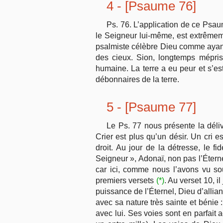
4 - [Psaume 76]
Ps. 76. L’application de ce Psau
le Seigneur lui-même, est extrêmeme
psalmiste célèbre Dieu comme ayant 
des cieux. Sion, longtemps mépris
humaine. La terre a eu peur et s’es
débonnaires de la terre.
5 - [Psaume 77]
Le Ps. 77 nous présente la délivr
Crier est plus qu’un désir. Un cri 
droit. Au jour de la détresse, le fid
Seigneur », Adonaï, non pas l’Éterne
car ici, comme nous l’avons vu s
premiers versets
(*)
. Au verset 10, 
puissance de l’Éternel, Dieu d’allia
avec sa nature très sainte et bénie
avec lui. Ses voies sont en parfait a