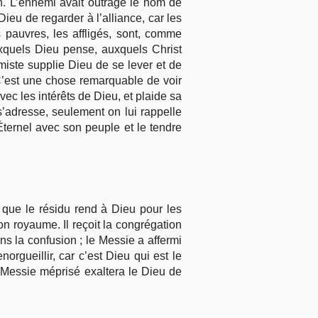
on. L’ennemi avait outragé le nom de
Dieu de regarder à l’alliance, car les
s pauvres, les affligés, sont, comme
xquels Dieu pense, auxquels Christ
lmiste supplie Dieu de se lever et de
 C’est une chose remarquable de voir
vec les intérêts de Dieu, et plaide sa
’adresse, seulement on lui rappelle
Éternel avec son peuple et le tendre
que le résidu rend à Dieu pour les
n royaume. Il reçoit la congrégation
ans la confusion ; le Messie a affermi
orgueillir, car c’est Dieu qui est le
e Messie méprisé exaltera le Dieu de