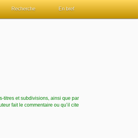
Recherche
En bref
par passage
Rechercher dans le site
Sommaires
Sujets de A à Z
Aperçus Livres de la Bible
Ouvrages de A à Z
Autres FAQ
s
Auteurs de A à Z
ES de lecture
Rechercher dans la Bible
s-titres et subdivisions, ainsi que par
Études et commentaires par passage
uteur fait le commentaire ou qu’il cite
Dictionnaires bibliques