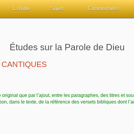
La Bible
Sujets
Commentaires
ueil
Lisez la Bible
Tous les sujets
Études et commentaires 
sur Bibliquest
Écoutez la Bible
Dieu
Personnages bibliques
Études sur la Parole de Dieu
lité
Rechercher (concordance)
La Bible
Édification
 CANTIQUES
iteurs
Au sujet de la Bible
L'Évangile, le Salut
Commentaires journalier
chrétiens
Études et commentaires par passage
Mort, résurrection
COURS Bibliques - GUID
e original que par l’ajout, entre les paragraphes, des titres et sou
Versets Classés
L'Église, l'Assemblée
Pour débuter
tion, dans le texte, de la référence des versets bibliques dont l’a
Lecture Journalière
Prophétie
Sanctification