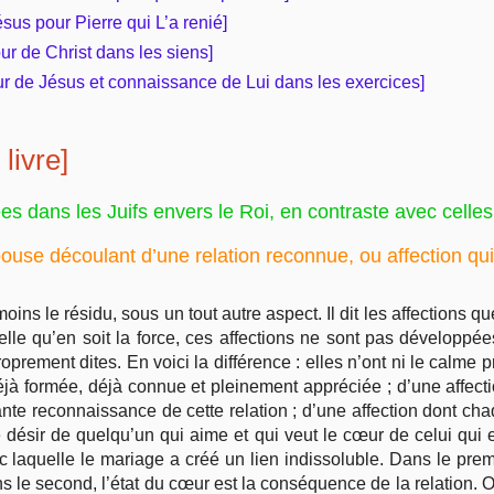
sus pour Pierre qui L’a renié]
ur de Christ dans les siens]
our de Jésus et connaissance de Lui dans les exercices]
livre]
ées dans les Juifs envers le Roi, en contraste avec celle
Épouse découlant d’une relation reconnue, ou affection qui 
moins le résidu, sous un tout autre aspect. Il dit les affections q
Quelle qu’en soit la force, ces affections ne sont pas développé
oprement dites. En voici la différence : elles n’ont ni le calme
éjà formée, déjà connue et pleinement appréciée ; d’une affecti
ante reconnaissance de cette relation ; d’une affection dont ch
 désir de quelqu’un qui aime et qui veut le cœur de celui qui e
laquelle le mariage a créé un lien indissoluble. Dans le premie
s le second, l’état du cœur est la conséquence de la relation. 