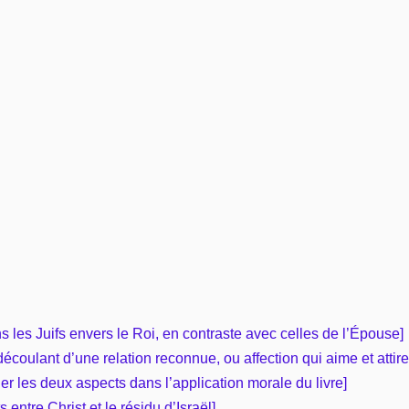
Vie pratique
Mariage, famille
Sujets de A à Z
s les Juifs envers le Roi, en contraste avec celles de l’Épouse]
découlant d’une relation reconnue, ou affection qui aime et attire
uer les deux aspects dans l’application morale du livre]
 entre Christ et le résidu d’Israël]