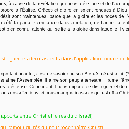
s, à cause de la révélation qui nous a été faite et de l’accomp
st propre à l’Église. Grâces et gloire en soient rendues à Die
 désir sont maintenues, parce que la gloire et les noces de l
n côté la parfaite confiance dans la relation, de l’autre l’att
st bien connu, attente qui se lie à la gloire dans laquelle il vi
istinguer les deux aspects dans l’application morale du li
important pour lui, c’est de savoir que son Bien-Aimé est à lui [(2:
t aime l’Assemblée, il aime son peuple terrestre, il aime l’âme q
ès précieuse. Cependant il nous importe de distinguer et de n
rions nos affections, et nous manquerions à ce qui est dû à Chris
apports entre Christ et le résidu d’Israël]
 du l’amour du résidu pour reconnaître Christ]