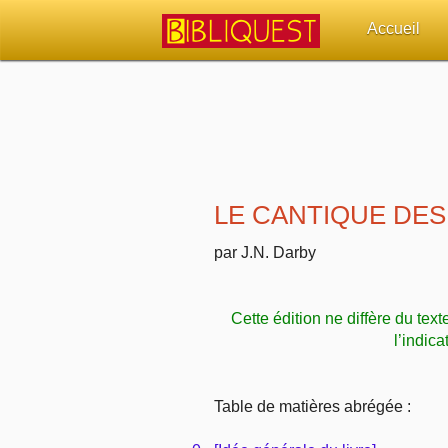
Accueil
Retour à l'acc
Quoi de neuf 
Sujets d'actua
LE CANTIQUE DES
Librairies, éd
par J.N. Darby
Autres sites 
Cette édition ne diffère du text
Outils
l’indica
Paramètres
Table de matières abrégée :