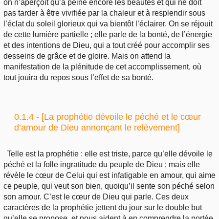
on n’aperçoit qu’à peine encore les beautés et qui ne doit
pas tarder à être vivifiée par la chaleur et à resplendir sous
l’éclat du soleil glorieux qui va bientôt l’éclairer. On se réjouit
de cette lumière partielle ; elle parle de la bonté, de l’énergie
et des intentions de Dieu, qui a tout créé pour accomplir ses
desseins de grâce et de gloire. Mais on attend la
manifestation de la plénitude de cet accomplissement, où
tout jouira du repos sous l’effet de sa bonté.
0.1.4 - [La prophétie dévoile le péché et le cœur
d’amour de Dieu annonçant le relèvement]
Telle est la prophétie : elle est triste, parce qu’elle dévoile le
péché et la folle ingratitude du peuple de Dieu ; mais elle
révèle le cœur de Celui qui est infatigable en amour, qui aime
ce peuple, qui veut son bien, quoiqu’il sente son péché selon
son amour. C’est le cœur de Dieu qui parle. Ces deux
caractères de la prophétie jettent du jour sur le double but
qu’elle se propose, et nous aident à en comprendre la portée.