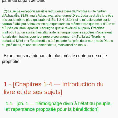
parle de la part de Dieu.
(*) La seule exception serait le retour en arrière de l’ombre sur le cadran
d’Achaz (És. 38:8) ; mais Achaz avait abandonné Dieu, Juda peut dès lors être
mis sur le même pied qu’Israël (cf. És. 1:2-4 ; 8:14), et le miracle opéré sur le
cadran établi par Achaz est en quelque sorte du même ordre que ceux d’Élie et
d’Élisée en Israël apostat. Il souligne que le réveil dû au pieux Ézéchias
n’introduit qu’un sursis. Il est digne de remarquer que les apôtres n’opéraient
jamais de miracles pour leur propre soulagement. « J’ai laissé Trophime
malade à Milet », « Épaphrodite a été malade fort près de la mort, mais Dieu a
eu pitié de lui, et non seulement de lui, mais aussi de moi ».
Examinons maintenant de plus près le contenu de cette
prophétie.
1 - [Chapitres 1
-4 — Introduction du
livre et de ses sujets]
1.1 - [ch. 1 — Témoignage divin à l’état du peuple,
et repentance proposée pour la bénédiction]