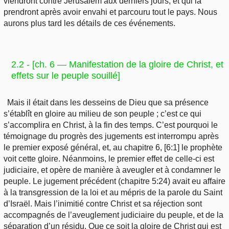
viendront contre Jérusalem aux derniers jours, et qui la
prendront après avoir envahi et parcouru tout le pays. Nous
aurons plus tard les détails de ces événements.
2.2 - [ch. 6 — Manifestation de la gloire de Christ, et
effets sur le peuple souillé]
Mais il était dans les desseins de Dieu que sa présence
s’établît en gloire au milieu de son peuple ; c’est ce qui
s’accomplira en Christ, à la fin des temps. C’est pourquoi le
témoignage du progrès des jugements est interrompu après
le premier exposé général, et, au chapitre 6, [6:1] le prophète
voit cette gloire. Néanmoins, le premier effet de celle-ci est
judiciaire, et opère de manière à aveugler et à condamner le
peuple. Le jugement précédent (chapitre 5:24) avait eu affaire
à la transgression de la loi et au mépris de la parole du Saint
d’Israël. Mais l’inimitié contre Christ et sa réjection sont
accompagnés de l’aveuglement judiciaire du peuple, et de la
séparation d’un résidu. Que ce soit la gloire de Christ qui est