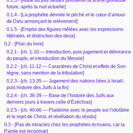
0.1.3 - [Aube du jour faisant pressentir la scène glorieuse
Outils
Études et commentaires par passage
future, après la nuit actuelle]
L'Évangile, le Salut
Édification
Sujets de A à Z
0.1.4 - [La prophétie dévoile le péché et le cœur d’amour
Sommaires
Paramètres
de Dieu annonçant le relèvement]
Versets Classés
Mort, résurrection
Commentaires journaliers
0.1.5 - [Emploi des figures mêlées avec les expressions
Ouvrages de A à Z
Aperçus Livres de la Bible
littérales, et distinction des deux]
Lecture Journalière
L'Église, l'Assemblée
COURS Bibliques - GUIDES de lecture
0.2 - [Plan du livre]
Auteurs de A à Z
Autres FAQ
0.2.1 - [ch. 1-10 — Introduction, puis jugement et délivrance
Prophétie
Pour débuter
du peuple, et introduction du Messie]
Rechercher dans la Bible
0.2.2 - [ch. 11-12 — Caractères de Christ et effets de Son
Sanctification
règne, sans mention de la tribulation]
Études et commentaires par passage
0.2.3 - [ch. 13-35 — Jugement des nations liées à Israël,
Vie pratique
puis histoire des Juifs à la fin]
Dictionnaires bibliques
0.2.4 - [ch. 36-39 — Base de l’histoire des Juifs aux
Mariage, famille
derniers jours à travers celle d’Ézéchias]
0.2.5 - [ch. 40-66 — Plaidoirie avec le peuple sur l’idolâtrie
Sujets de A à Z
et le rejet de Christ, et révélation du résidu]
0.3 - [Pas de miracles chez les prophètes écrivains, car la
Parole est reconnue]