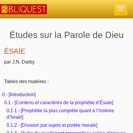
Accueil
Études sur la Parole de Dieu
La Bible
ÉSAÏE
Retour à l'accueil
par J.N. Darby
Sujets
Quoi de neuf sur Bibliquest
Lisez la Bible
Commentaires
Tables des matières :
Sujets d'actualité
Écoutez la Bible
0 - [Introduction]
Tous les sujets
Recherche
0.1 - [Contenu et caractères de la prophétie d’Ésaïe]
Librairies, éditeurs
Rechercher (concordance)
0.1.1 - [Prophétie la plus complète quant à l’histoire
Dieu
Études et commentaires par passage
En bref
d’Israël]
Autres sites chrétiens
Au sujet de la Bible
0.1.2 - [Division par sujets et portée morale]
La Bible
Personnages bibliques
Rechercher dans le site