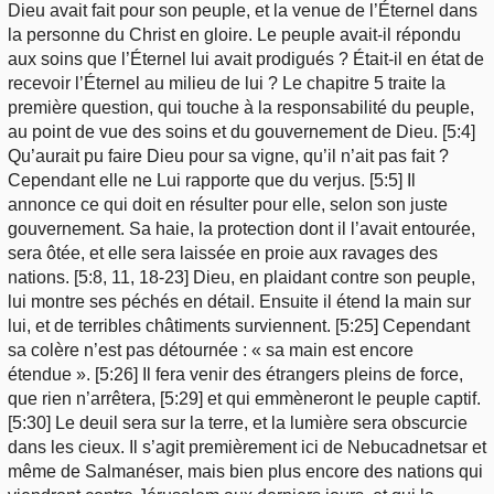
Dieu avait fait pour son peuple, et la venue de l’Éternel dans
la personne du Christ en gloire. Le peuple avait-il répondu
aux soins que l’Éternel lui avait prodigués ? Était-il en état de
recevoir l’Éternel au milieu de lui ? Le chapitre 5 traite la
première question, qui touche à la responsabilité du peuple,
au point de vue des soins et du gouvernement de Dieu. [5:4]
Qu’aurait pu faire Dieu pour sa vigne, qu’il n’ait pas fait ?
Cependant elle ne Lui rapporte que du verjus. [5:5] Il
annonce ce qui doit en résulter pour elle, selon son juste
gouvernement. Sa haie, la protection dont il l’avait entourée,
sera ôtée, et elle sera laissée en proie aux ravages des
nations. [5:8, 11, 18-23] Dieu, en plaidant contre son peuple,
lui montre ses péchés en détail. Ensuite il étend la main sur
lui, et de terribles châtiments surviennent. [5:25] Cependant
sa colère n’est pas détournée : « sa main est encore
étendue ». [5:26] Il fera venir des étrangers pleins de force,
que rien n’arrêtera, [5:29] et qui emmèneront le peuple captif.
[5:30] Le deuil sera sur la terre, et la lumière sera obscurcie
dans les cieux. Il s’agit premièrement ici de Nebucadnetsar et
même de Salmanéser, mais bien plus encore des nations qui