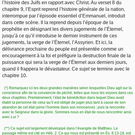
l’histoire des Juifs en rapport avec Christ. Au verset 8 du
chapitre 9, l’Esprit reprend l’histoire générale de la nation,
interrompue par l’épisode essentiel d’Emmanuel, introduit
dans cette scène. Il la reprend depuis l’époque de la
prophétie en désignant les divers jugements de l’Éternel,
jusqu’à ce qu’il introduise le dernier instrument de ces
jugements, la verge de l’Éternel, l’Assyrien. Et ici, la
délivrance prochaine du peuple est présentée comme un
encouragement à la foi et préfigure la destruction finale de la
puissance qui sera la verge de l’Éternel aux derniers jours,
quand il frappera le dévastateur. Ce sujet se termine avec le
chapitre 10.
(*) Remarquez ici les deux grandes manières selon lesquelles Dieu agit sur la
conscience afin de la convaincre de péché, telles que nous les voyons dans ces
deux chapitres. Premièrement, l’état de bénédiction dans lequel Dieu avait
établi la personne de celui qu’il est obligé de juger plus tard à cause de son
abandon de cet état (ainsi l’homme dans son innocence) ; puis la rencontre
avec le Seigneur dans la gloire. Sommes-nous en état de nous rencontrer ainsi
avec Lui ?
(**) Ce sujet est largement développé dans l’évangile de Matthieu. Le
passage même est cité en Héb. 2. Ce qui nous est présenté en És. 8:13-18, est