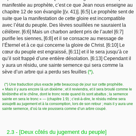
manifestée au prophète, c’est ce que Jean nous enseigne au
chapitre 12 de son évangile [(v. 41)]. [6:5] Le prophète sent de
suite que la manifestation de cette gloire est incompatible
avec l’état du peuple. Des lèvres souillées ne sauraient la
célébrer. [6:6] Mais un charbon ardent pris de l’autel [6:7]
purifie les siennes, [6:8] et il se consacre au message de
l’Éternel et à ce qui concerne la gloire de Christ. [6:10] Le
cœur du peuple est engraissé, [6:11] et il le sera jusqu’à ce
qu’il soit frappé d’une entière désolation. [6:13] Cependant il
y aura un résidu, une sainte semence qui sera comme la
sève d’un arbre qui a perdu ses feuilles
(*)
.
(*) Une traduction plus exacte jette beaucoup de jour sur cette prophétie.
« Mais il y aura encore là un dixième ; et il reviendra, et il sera brouté comme le
térébinthe et le chêne, dont le tronc reste quand ils sont abattus ; la semence
sainte en sera le tronc » — (chapitre 1:9) ; c’est-à-dire, le résidu même sera
assujetti au jugement et à la consomption, lors de son retour ; mais il y aura une
sainte semence, d’où la vie poussera comme d’un arbre coupé.
2.3 - [Deux côtés du jugement du peuple]