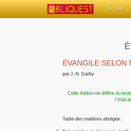
Accueil
Retour à l'acc
Quoi de neuf 
É
Sujets d'actua
ÉVANGILE SELON 
Librairies, éd
par J.-N. Darby
Autres sites 
Cette édition ne diffère du text
Outils
l’indica
Paramètres
Table des matières abrégée :