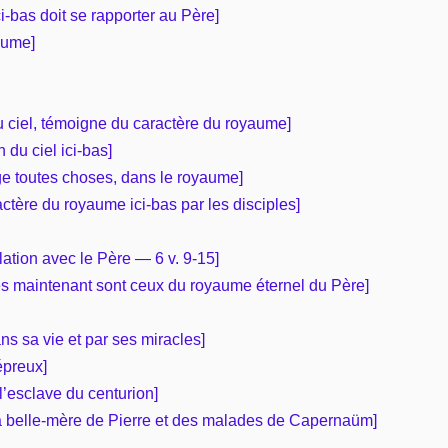
ici-bas doit se rapporter au Père]
aume]
 ciel, témoigne du caractère du royaume]
n du ciel ici-bas]
rige toutes choses, dans le royaume]
ctère du royaume ici-bas par les disciples]
elation avec le Père — 6 v. 9-15]
ués maintenant sont ceux du royaume éternel du Père]
s sa vie et par ses miracles]
épreux]
l’esclave du centurion]
la belle-mère de Pierre et des malades de Capernaüm]