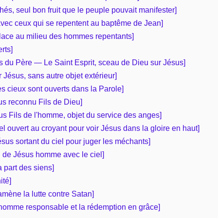
hés, seul bon fruit que le peuple pouvait manifester]
 avec ceux qui se repentent au baptême de Jean]
place au milieu des hommes repentants]
rts]
es du Père — Le Saint Esprit, sceau de Dieu sur Jésus]
r Jésus, sans autre objet extérieur]
es cieux sont ouverts dans la Parole]
ésus reconnu Fils de Dieu]
ésus Fils de l'homme, objet du service des anges]
 ciel ouvert au croyant pour voir Jésus dans la gloire en haut]
Jésus sortant du ciel pour juger les méchants]
on de Jésus homme avec le ciel]
la part des siens]
ité]
 amène la lutte contre Satan]
 l’homme responsable et la rédemption en grâce]