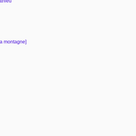
tthieu
Vie pratique
Mariage, famille
la montagne]
Sujets de A à Z