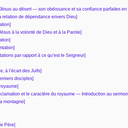
e Jésus au désert — son obéissance et sa confiance parfaites en
a relation de dépendance envers Dieu]
ation]
Jésus à la volonté de Dieu et à la Parole]
ation]
ntation]
tations par rapport à ce qu’est le Seigneur]
e, à l’écart des Juifs]
emiers disciples]
 royaume]
roclamation et le caractère du royaume — Introduction au sermo
la montagne]
de Père]