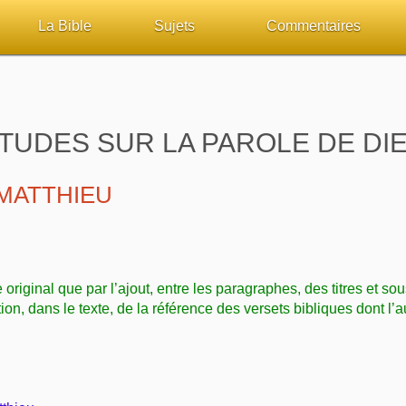
La Bible
Sujets
Commentaires
ueil
Lisez la Bible
Tous les sujets
Études et commentaires 
sur Bibliquest
Écoutez la Bible
Dieu
Personnages bibliques
TUDES SUR LA PAROLE DE DI
lité
Rechercher (concordance)
La Bible
Édification
MATTHIEU
iteurs
Au sujet de la Bible
L'Évangile, le Salut
Commentaires journalier
chrétiens
Études et commentaires par passage
Mort, résurrection
COURS Bibliques - GUID
e original que par l’ajout, entre les paragraphes, des titres et sou
Versets Classés
L'Église, l'Assemblée
Pour débuter
tion, dans le texte, de la référence des versets bibliques dont l’a
Lecture Journalière
Prophétie
Sanctification