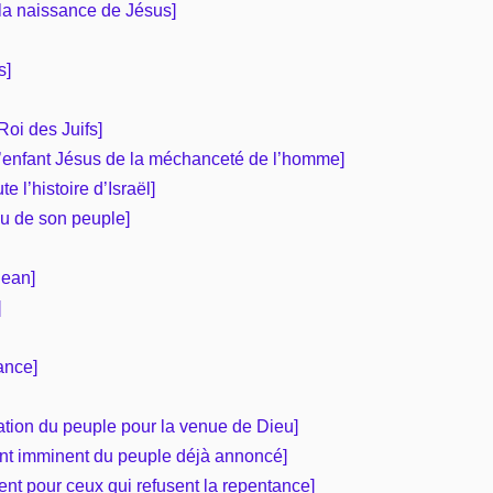
 la naissance de Jésus]
s]
Roi des Juifs]
 l’enfant Jésus de la méchanceté de l’homme]
e l’histoire d’Israël]
eu de son peuple]
Jean]
]
tance]
ration du peuple pour la venue de Dieu]
ent imminent du peuple déjà annoncé]
ent pour ceux qui refusent la repentance]