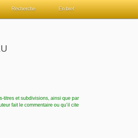
Recherche
En bref
par passage
Rechercher dans le site
Sommaires
Sujets de A à Z
Aperçus Livres de la Bible
EU
Ouvrages de A à Z
Autres FAQ
s
Auteurs de A à Z
ES de lecture
Rechercher dans la Bible
s-titres et subdivisions, ainsi que par
Études et commentaires par passage
uteur fait le commentaire ou qu’il cite
Dictionnaires bibliques