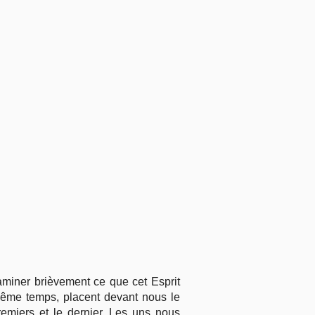
aminer brièvement ce que cet Esprit
 même temps, placent devant nous le
remiers et le dernier. Les uns nous