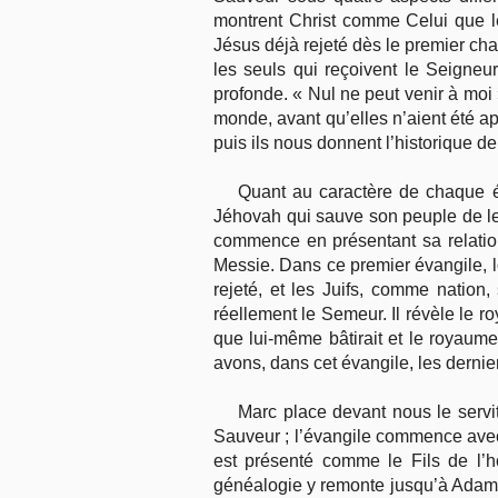
montrent Christ comme Celui que le
Jésus déjà rejeté dès le premier cha
les seuls qui reçoivent le Seigneur
profonde. « Nul ne peut venir à moi »
monde, avant qu’elles n’aient été a
puis ils nous donnent l’historique de 
Quant au caractère de chaque é
Jéhovah qui sauve son peuple de leu
commence en présentant sa relatio
Messie. Dans ce premier évangile, lo
rejeté, et les Juifs, comme nation
réellement le Semeur. Il révèle le r
que lui-même bâtirait et le royaume
avons, dans cet évangile, les dernie
Marc place devant nous le servit
Sauveur ; l’évangile commence avec
est présenté comme le Fils de l’h
généalogie y remonte jusqu’à Adam. L