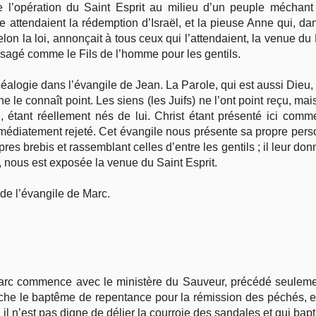
de l’opération du Saint Esprit au milieu d’un peuple méchan
lle attendaient la rédemption d’Israël, et la pieuse Anne qui, d
on la loi, annonçait à tous ceux qui l’attendaient, la venue du
visagé comme le Fils de l’homme pour les gentils.
alogie dans l’évangile de Jean. La Parole, qui est aussi Dieu, app
e le connaît point. Les siens (les Juifs) ne l’ont point reçu, mais
, étant réellement nés de lui. Christ étant présenté ici comm
édiatement rejeté. Cet évangile nous présente sa propre perso
res brebis et rassemblant celles d’entre les gentils ; il leur donn
e, nous est exposée la venue du Saint Esprit.
e l’évangile de Marc.
 Marc commence avec le ministère du Sauveur, précédé seulem
che le baptême de repentance pour la rémission des péchés, e
il n’est pas digne de délier la courroie des sandales et qui bap