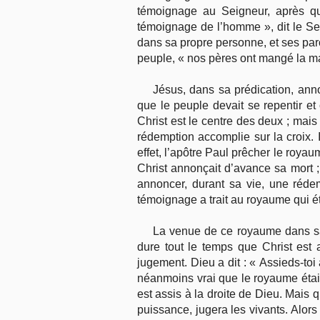
témoignage au Seigneur, après q
témoignage de l’homme », dit le Seig
dans sa propre personne, et ses paro
peuple, « nos pères ont mangé la ma
Jésus, dans sa prédication, ann
que le peuple devait se repentir et 
Christ est le centre des deux ; mais
rédemption accomplie sur la croix.
effet, l’apôtre Paul prêcher le roya
Christ annonçait d’avance sa mort ; 
annoncer, durant sa vie, une réde
témoignage a trait au royaume qui ét
La venue de ce royaume dans sa p
dure tout le temps que Christ est 
jugement. Dieu a dit : « Assieds-toi
néanmoins vrai que le royaume était
est assis à la droite de Dieu. Mais 
puissance, jugera les vivants. Alors 