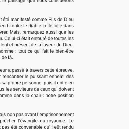
s le passage que nous considérons
ut été manifesté comme Fils de Dieu
rend contre le diable cette lutte dans
ivrer. Mais, remarquez aussi que les
. Celui-ci était entouré de toutes les
ent et présent de la faveur de Dieu.
omme ; tout ce qui fait le bien-être
 de là.
neur a passé à travers cette épreuve,
ur rencontrer le puissant ennemi des
 sa propre personne, puis il entre en
nus les serviteurs de ceux qui doivent
omme dans la chair : notre position
mais non pas avant l’emprisonnement
prêcher l’évangile du royaume. Le
it pas été convenable qu’il eût rendu