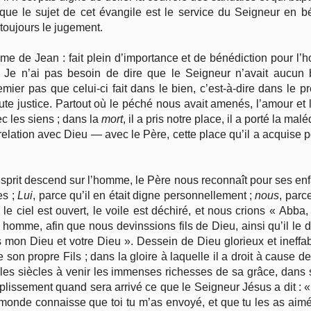
 que le sujet de cet évangile est le service du Seigneur en bé
 toujours le jugement.
e de Jean : fait plein d’importance et de bénédiction pour l’
Je n’ai pas besoin de dire que le Seigneur n’avait aucun 
ier pas que celui-ci fait dans le bien, c’est-à-dire dans le pr
toute justice. Partout où le péché nous avait amenés, l’amour et 
ec les siens ; dans la
mort
, il a pris notre place, il a porté la malé
lation avec Dieu — avec le Père, cette place qu’il a acquise 
Esprit descend sur l’homme, le Père nous reconnaît pour ses enfan
es ;
Lui
, parce qu’il en était digne personnellement ;
nous
, parc
le ciel est ouvert, le voile est déchiré, et nous crions « Abba
 homme, afin que nous devinssions fils de Dieu, ainsi qu’il le d
s mon Dieu et votre Dieu ». Dessein de Dieu glorieux et ineffa
son propre Fils ; dans la gloire à laquelle il a droit à cause 
 les siècles à venir les immenses richesses de sa grâce, dans
lissement quand sera arrivé ce que le Seigneur Jésus a dit : « 
e monde connaisse que toi tu m’as envoyé, et que tu les as ai