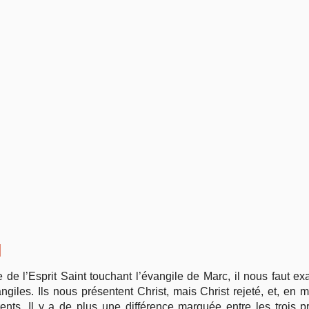
Vie pratique
Mariage, famille
Sujets de A à Z
N
de l’Esprit Saint touchant l’évangile de Marc, il nous faut ex
giles. Ils nous présentent Christ, mais Christ rejeté, et, en
ents. Il y a de plus une différence marquée entre les trois p