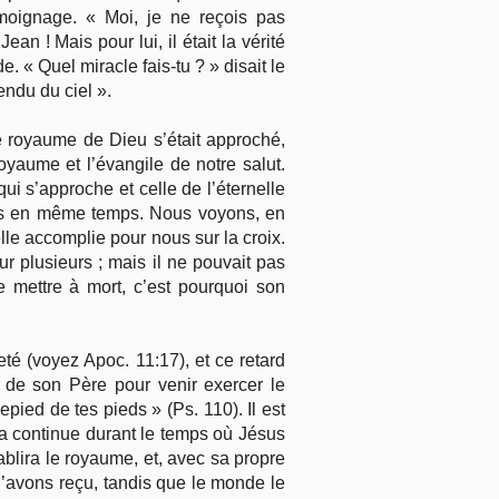
oignage. « Moi, je ne reçois pas
n ! Mais pour lui, il était la vérité
 « Quel miracle fais-tu ? » disait le
endu du ciel ».
e royaume de Dieu s’était approché,
royaume et l’évangile de notre salut.
ui s’approche et celle de l’éternelle
cées en même temps. Nous voyons, en
lle accomplie pour nous sur la croix.
r plusieurs ; mais il ne pouvait pas
 mettre à mort, c’est pourquoi son
té (voyez Apoc. 11:17), et ce retard
e de son Père pour venir exercer le
pied de tes pieds » (Ps. 110). Il est
la continue durant le temps où Jésus
ablira le royaume, et, avec sa propre
i l’avons reçu, tandis que le monde le