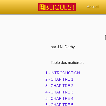
Accueil
Retour à l'acc
Quoi de neuf 
Sujets d'actua
par J.N. Darby
Librairies, éd
Table des matières :
Autres sites 
1 - INTRODUCTION
2 - CHAPITRE 1
Outils
3 - CHAPITRE 2
4 - CHAPITRE 3
Paramètres
5 - CHAPITRE 4
6 - CHAPITRE 5