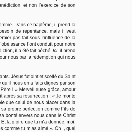
nédiction, et non l’exercice de son
homme. Dans ce baptême, il prend la
besoin de repentance, mais il veut
emier pas fait sous l’influence de la
l’obéissance l’ont conduit pour notre
diction, il a été fait péché.
Ici
, il prend
pour nous par la rédemption qui nous
ts. Jésus fut oint et scellé du Saint
e qu’il nous en a faits dignes par son
, Père ! » Merveilleuse grâce, amour
it après sa résurrection : « Je monte
ble que celui de nous placer dans la
de sa propre perfection comme Fils de
 sa bonté envers nous dans le Christ
Et la gloire que tu m’a donnée, moi,
més comme tu m’as aimé ». Oh !, quel