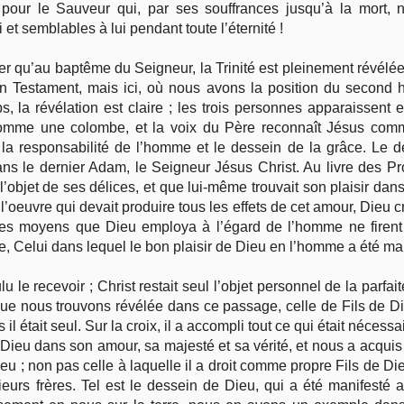
 pour le Sauveur qui, par ses souffrances jusqu’à la mort, 
 et semblables à lui pendant toute l’éternité !
er qu’au baptême du Seigneur, la Trinité est pleinement révélée p
ien Testament, mais ici, où nous avons la position du second h
 la révélation est claire ; les trois personnes apparaissent 
mme une colombe, et la voix du Père reconnaît Jésus comme 
 la responsabilité de l’homme et le dessein de la grâce. Le de
dans le dernier Adam, le Seigneur Jésus Christ. Au livre des 
 l’objet de ses délices, et que lui-même trouvait son plaisir da
 l’oeuvre qui devait produire tous les effets de cet amour, Dieu
es moyens que Dieu employa à l’égard de l’homme ne firent
, Celui dans lequel le bon plaisir de Dieu en l’homme a été man
e recevoir ; Christ restait seul l’objet personnel de la parfaite
que nous trouvons révélée dans ce passage, celle de Fils de Die
il était seul. Sur la croix, il a accompli tout ce qui était nécessa
fié Dieu dans son amour, sa majesté et sa vérité, et nous a acquis
 ; non pas celle à laquelle il a droit comme propre Fils de Di
sieurs frères. Tel est le dessein de Dieu, qui a été manifesté 