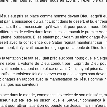
sement en nous sur la terre, nous en avons un exemple dan
 Jésus eut pris sa place comme homme devant Dieu, et qu’il e
t par la puissance du Saint Esprit dans le désert, et là, entrep
aincu. Il était nécessaire qu’il vainquît pour pouvoir nous dél
différentes de celles dans lesquelles se trouvait le premier Adam
a pleine jouissance. Elles étaient pour Adam un témoignage évid
 désert avec la conscience que Satan régnait maintenant sur l’h
eurement, il n’y avait aucun témoignage de la bonté de Dieu, loin
la tentation ; le fait seul (fait précieux pour nous) que le Seig
même selon la volonté de Dieu, conduit par l’Esprit de Dieu po
vait montré d’abord notre place devant Dieu, l’ayant prise dans
captifs. Le troisième fait à observer est que les anges sont deve
émoignages en rapport avec la manifestation de Jésus comme h
es anges nos serviteurs.
sa place dans le monde, commence l’exercice de son ministère, 
urseur eut été jeté en prison, que le Sauveur commença à 
ant pour attirer l’attention du peuple sur Jésus, mais il n’aura