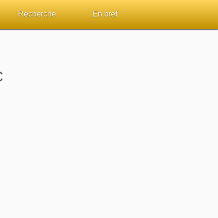
Recherche
En bref
par passage
Rechercher dans le site
Sommaires
Sujets de A à Z
Aperçus Livres de la Bible
C
Ouvrages de A à Z
Autres FAQ
s
Auteurs de A à Z
ES de lecture
Rechercher dans la Bible
Études et commentaires par passage
Dictionnaires bibliques