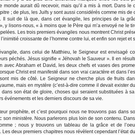
 monde aurait dû recevoir, mais qu’il a mis à mort. Dans le
pitre ; de plus, les Juifs y sont aussi considérés comme mis de 
. Il suit de là que, dans cet évangile, les principes de la g
, y lisons-nous, « à moins que le Père qui m’a envoyé ne le tire
ppelées. Les trois premiers évangiles nous montrent Christ pré
l’inimitié croissante de l’homme contre lui, et enfin son rejet et 
vangile, dans celui de Matthieu, le Seigneur est envisagé
rs péchés. Jésus signifie « Jéhovah le Sauveur ». Il en résul
n avec Abraham et David, les deux chefs et vases des prome
rsque Christ est manifesté dans son vrai caractère et dans l’es
, sont mis de côté. Le Seigneur ne cherche plus de fruits dans
oyaume, mais en mystère (c’est-à-dire comme il devait exister dur
 dans son état de gloire, choses qui seraient substituées à sa 
rs événements et les derniers discours de sa vie.
eur prophète, et c’est pourquoi nous ne trouvons pas dans son
 son ministère. Nous parlerons plus loin de son contenu. Dans 
omme ; nous y trouvons un tableau de la grâce et de l’oeu
es deux premiers chapitres nous révèlent cependant l’état du pi