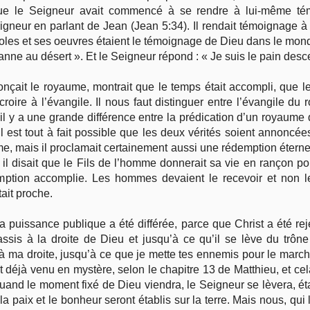
ue le Seigneur avait commencé à se rendre à lui-même tém
neur en parlant de Jean (Jean 5:34). Il rendait témoignage à Jea
les et ses oeuvres étaient le témoignage de Dieu dans le monde.
nne au désert ». Et le Seigneur répond : « Je suis le pain desc
onçait le royaume, montrait que le temps était accompli, que l
croire à l’évangile. Il nous faut distinguer entre l’évangile du 
 il y a une grande différence entre la prédication d’un royaume q
 Il est tout à fait possible que les deux vérités soient annon
ume, mais il proclamait certainement aussi une rédemption éterne
il disait que le Fils de l’homme donnerait sa vie en rançon pou
mption accomplie. Les hommes devaient le recevoir et non le
ait proche.
uissance publique a été différée, parce que Christ a été reje
assis à la droite de Dieu et jusqu’à ce qu’il se lève du trôn
 à ma droite, jusqu’à ce que je mette tes ennemis pour le marche
 déjà venu en mystère, selon le chapitre 13 de Matthieu, et ce
quand le moment fixé de Dieu viendra, le Seigneur se lèvera, ét
la paix et le bonheur seront établis sur la terre. Mais nous, qu