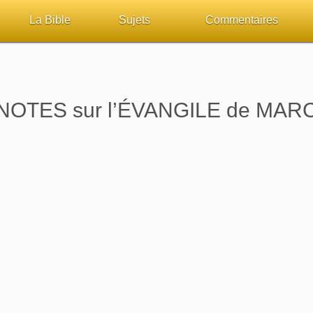
La Bible
Sujets
Commentaires
ueil
Lisez la Bible
Tous les sujets
Études et commentaires 
sur Bibliquest
Écoutez la Bible
Dieu
Personnages bibliques
NOTES sur l’ÉVANGILE de MAR
lité
Rechercher (concordance)
La Bible
Édification
iteurs
Au sujet de la Bible
L'Évangile, le Salut
Commentaires journalier
chrétiens
Études et commentaires par passage
Mort, résurrection
COURS Bibliques - GUID
Versets Classés
L'Église, l'Assemblée
Pour débuter
Lecture Journalière
Prophétie
Sanctification