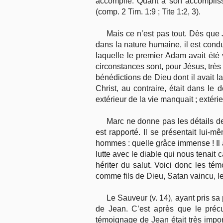
accomplie. Quant à son accomplis
(comp. 2 Tim. 1:9 ; Tite 1:2, 3).
Mais ce n’est pas tout. Dès que
dans la nature humaine, il est condui
laquelle le premier Adam avait été v
circonstances sont, pour Jésus, très 
bénédictions de Dieu dont il avait l
Christ, au contraire, était dans le
extérieur de la vie manquait ; extéri
Marc ne donne pas les détails de 
est rapporté. Il se présentait lui-
hommes : quelle grâce immense ! Il a
lutte avec le diable qui nous tenait 
hériter du salut. Voici donc les t
comme fils de Dieu, Satan vaincu, l
Le Sauveur (v. 14), ayant pris 
de Jean. C’est après que le préc
témoignage de Jean était très import