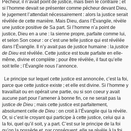
Pécheur, il n’avait point de justice, mais bien le contraire ; et
si l’homme devait se présenter comme pécheur devant Dieu,
le jugement l’attendait nécessairement : alors la justice serait
révélée de cette manière. Mais Dieu, dans l’Évangile, révèle
une justice positive de Sa part. Si l’homme n’a point de
justice, Dieu en a une : la sienne propre, parfaite comme lui,
et selon Son coeur : or c’est une telle justice qui est révélée
dans l’Évangile. Il n’y avait pas de justice humaine : la
justice
de Dieu
est révélée. Cette justice est toute parfaite en elle-
même, divine et complète ; pour être révélée, il faut qu’elle
soit telle ; l’Évangile nous l’annonce.
Le principe sur lequel cette justice est annoncée, c’est la foi,
parce que cette justice existe ; et elle est divine. Si l’homme y
travaillait ou en opérait une partie, ou si son coeur y avait
aucune part pour l’amener à bonne fin, ce ne serait pas la
justice
de Dieu
; mais cette justice est parfaitement,
absolument celle
de Dieu
: on croit à l’Évangile qui la révèle.
Or, si c’est le croyant qui participe à cette justice, celui qui a
la foi, quel qu’il soit, y a part. C’est sur le principe de la foi
qu’on la possède et, par conséquent, elle se révèle à la foi,