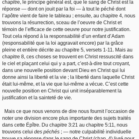
chapitre, le principe général est, que le sang de Christ est la
réponse — dont on jouit par la foi — à tout le péché dont
l’apôtre vient de faire le tableau ; ensuite, au chapitre 4, nous
trouvons la résurrection, sceau de l’oeuvre de Christ et
témoin de l’efficace de cette oeuvre pour notre justification.
Tout cela répond à la responsabilité d’un enfant d’Adam
(responsabilité que la loi aggravait encore) par la grâce
pleine et entière décrite au chapitre 5, versets 1-11. Mais au
chapitre 8, ces choses se trouvent en Christ ressuscité dans
le ciel et plaçant celui qui y a part, c’est-à-dire tout croyant,
dans une nouvelle position devant Dieu en Christ qui lui
donne ainsi la liberté et la vie ; la liberté dans laquelle Christ
était lui-même, et la vie que lui-même a vécue. C’est cette
nouvelle position en Christ qui unit inséparablement la
justification et la sainteté de vie.
Mais ce que nous venons de dire nous fournit l’occasion de
noter une division encore plus importante des sujets traités
dans cette Épître. Du chapitre 3:21 au chapitre 5:11, nous
trouvons celui
des péchés
; — notre culpabilité individuelle
trouve sa réponse dans le sang de Christ (chap. 4) livré pour