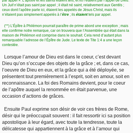
par appel ». L’apôtre et les saints étaient tels, et ils l’étaient par l’appel de Dieu.
Un Juif n’était pas saint par appel ; il était né saint, relativement aux Gentils ;
ceux dont l’apôtre parle ici, étaient les appelés de Jésus Christ, mais ils
n’étaient pas simplement appelés à l’
être
; ils
étaient
tels par appel.
(**) L’Épître à Philémon pourrait paraître de prime abord une exception ; mais
elle confirme notre remarque, car on trouvera que l’Assemblée qui était dans la
maison de Philémon est comprise dans le souhait. Cela rend d’autant plus
remarquable l’adresse de l’Épître de Jude. Le texte de Tite 1:4 a une leçon
contestée.
Lorsque l’amour de Dieu est dans le coeur, c’est devant
Dieu qu’on s’occupe des objets de la grâce ; et, dans ce cas,
l’oeuvre de Dieu en eux, et la grâce qui a été déployée, se
présentent tout premièrement à l’esprit, soit en amour, soit en
reconnaissance. La foi des Romains devient, pour le coeur
de l’apôtre auquel la renommée en était parvenue, une
occasion d’actions de grâces.
Ensuite Paul exprime son désir de voir ces frères de Rome,
désir qui le préoccupait souvent : il fait ressortir ici sa position
apostolique à leur égard, avec toute la tendresse, toute la
délicatesse qui appartiennent à la grâce et à l’amour qui