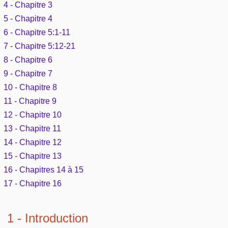
4 - Chapitre 3
Outils
Études et commentaires par passage
L'Évangile, le Salut
5 - Chapitre 4
Édification
Sujets de A à Z
Sommaires
Paramètres
6 - Chapitre 5:1-11
Versets Classés
Mort, résurrection
Commentaires journaliers
7 - Chapitre 5:12-21
Ouvrages de A à Z
Aperçus Livres de la Bible
8 - Chapitre 6
Lecture Journalière
L'Église, l'Assemblée
COURS Bibliques - GUIDES de lecture
9 - Chapitre 7
Auteurs de A à Z
Autres FAQ
10 - Chapitre 8
Prophétie
Pour débuter
11 - Chapitre 9
Rechercher dans la Bible
12 - Chapitre 10
Sanctification
Études et commentaires par passage
13 - Chapitre 11
14 - Chapitre 12
Vie pratique
Dictionnaires bibliques
15 - Chapitre 13
16 - Chapitres 14 à 15
Mariage, famille
17 - Chapitre 16
Sujets de A à Z
1 - Introduction