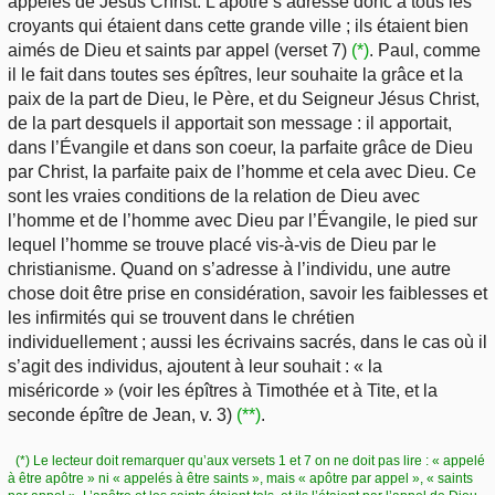
appelés de Jésus Christ. L’apôtre s’adresse donc à tous les
croyants qui étaient dans cette grande ville ; ils étaient bien
aimés de Dieu et saints par appel (verset 7)
(*)
. Paul, comme
il le fait dans toutes ses épîtres, leur souhaite la grâce et la
paix de la part de Dieu, le Père, et du Seigneur Jésus Christ,
de la part desquels il apportait son message : il apportait,
dans l’Évangile et dans son coeur, la parfaite grâce de Dieu
par Christ, la parfaite paix de l’homme et cela avec Dieu. Ce
sont les vraies conditions de la relation de Dieu avec
l’homme et de l’homme avec Dieu par l’Évangile, le pied sur
lequel l’homme se trouve placé vis-à-vis de Dieu par le
christianisme. Quand on s’adresse à l’individu, une autre
chose doit être prise en considération, savoir les faiblesses et
les infirmités qui se trouvent dans le chrétien
individuellement ; aussi les écrivains sacrés, dans le cas où il
s’agit des individus, ajoutent à leur souhait : « la
miséricorde » (voir les épîtres à Timothée et à Tite, et la
seconde épître de Jean, v. 3)
(**)
.
(*) Le lecteur doit remarquer qu’aux versets 1 et 7 on ne doit pas lire : « appelé
à être apôtre » ni « appelés à être saints », mais « apôtre par appel », « saints