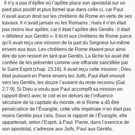
Il n’y a pas d’épître où l’apôtre place son apostolat sur un
pied plus positif et plus formel que dans celle-ci, car Paul
n’avait aucun droit sur les chrétiens de Rome en vertu de ses
travaux. Il n’avait jamais vu les Romains ; mais il n’en était
pas moins leur apôtre, car il était l’apôtre des Gentils : il était
« débiteur aux Gentils ». Il écrit aux chrétiens de Rome parce
qu’il avait reçu une mission de la part du Seigneur lui-même
envers eux tous. Les chrétiens de Rome étaient pour ainsi
dire de son ressort en tant que Gentils. La tâche lui avait été
confiée de les présenter comme une offrande sanctifiée par
le Saint Esprit (chap. 15:16). Il avait reçu cette mission ; Dieu
était puissant en Pierre envers les Juifs, Paul était envoyé
vers les Gentils, les douze l’avaient du reste reconnu (Gal.
2:7-9). Si Dieu a voulu que Paul accomplît sa mission en
rapport direct avec le ciel et en dehors de l’influence
séculaire de la capitale du monde, et si Rome a dû être
persécutrice de l’Évangile, cette ville impériale n’en était pas
moins Gentile pour cela. Sous le rapport de l’Évangile, elle
appartenait, selon l’Esprit, à Paul. Pierre, dans l’exercice de
son apostolat, s’adresse aux Juifs, Paul aux Gentils.