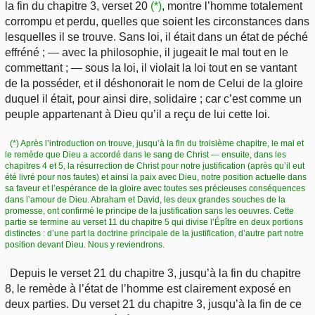
la fin du chapitre 3, verset 20
(*)
, montre l’homme totalement
corrompu et perdu, quelles que soient les circonstances dans
lesquelles il se trouve. Sans loi, il était dans un état de péché
effréné ; — avec la philosophie, il jugeait le mal tout en le
commettant ; — sous la loi, il violait la loi tout en se vantant
de la posséder, et il déshonorait le nom de Celui de la gloire
duquel il était, pour ainsi dire, solidaire ; car c’est comme un
peuple appartenant à Dieu qu’il a reçu de lui cette loi.
(*) Après l’introduction on trouve, jusqu’à la fin du troisième chapitre, le mal et
le remède que Dieu a accordé dans le sang de Christ — ensuite, dans les
chapitres 4 et 5, la résurrection de Christ pour notre justification (après qu’il eut
été livré pour nos fautes) et ainsi la paix avec Dieu, notre position actuelle dans
sa faveur et l’espérance de la gloire avec toutes ses précieuses conséquences
dans l’amour de Dieu. Abraham et David, les deux grandes souches de la
promesse, ont confirmé le principe de la justification sans les oeuvres. Cette
partie se termine au verset 11 du chapitre 5 qui divise l’Épître en deux portions
distinctes : d’une part la doctrine principale de la justification, d’autre part notre
position devant Dieu. Nous y reviendrons.
Depuis le verset 21 du chapitre 3, jusqu’à la fin du chapitre
8, le remède à l’état de l’homme est clairement exposé en
deux parties. Du verset 21 du chapitre 3, jusqu’à la fin de ce