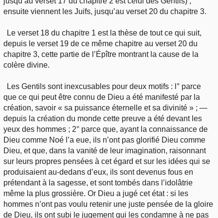
jusqu’au verset 17 du chapitre 2 est celui des Gentils) ;
ensuite viennent les Juifs, jusqu’au verset 20 du chapitre 3.
Le verset 18 du chapitre 1 est la thèse de tout ce qui suit,
depuis le verset 19 de ce même chapitre au verset 20 du
chapitre 3, cette partie de l’Épître montrant la cause de la
colère divine.
Les Gentils sont inexcusables pour deux motifs : l° parce
que ce qui peut être connu de Dieu a été manifesté par la
création, savoir « sa puissance éternelle et sa divinité » ; —
depuis la création du monde cette preuve a été devant les
yeux des hommes ; 2° parce que, ayant la connaissance de
Dieu comme Noé l’a eue, ils n’ont pas glorifié Dieu comme
Dieu, et que, dans la vanité de leur imagination, raisonnant
sur leurs propres pensées à cet égard et sur les idées qui se
produisaient au-dedans d’eux, ils sont devenus fous en
prétendant à la sagesse, et sont tombés dans l’idolâtrie
même la plus grossière. Or Dieu a jugé cet état : si les
hommes n’ont pas voulu retenir une juste pensée de la gloire
de Dieu, ils ont subi le jugement qui les condamne à ne pas