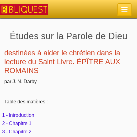
Accueil
Études sur la Parole de Dieu
La Bible
destinées à aider le chrétien dans la
lecture du Saint Livre. ÉPÎTRE AUX
Retour à l'accueil
Sujets
ROMAINS
Quoi de neuf sur Bibliquest
Lisez la Bible
par J. N. Darby
Commentaires
Sujets d'actualité
Écoutez la Bible
Tous les sujets
Recherche
Table des matières :
Librairies, éditeurs
Rechercher (concordance)
Dieu
1 - Introduction
Études et commentaires par passage
En bref
2 - Chapitre 1
Autres sites chrétiens
Au sujet de la Bible
La Bible
3 - Chapitre 2
Personnages bibliques
Rechercher dans le site