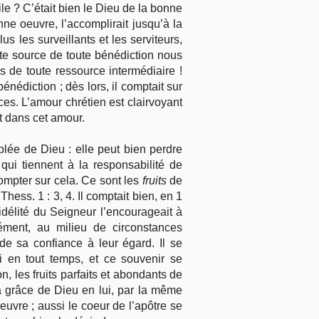
le ? C’était bien le Dieu de la bonne
ne oeuvre, l’accomplirait jusqu’à la
 les surveillants et les serviteurs,
nte source de toute bénédiction nous
 de toute ressource intermédiaire !
bénédiction ; dès lors, il comptait sur
nces. L’amour chrétien est clairvoyant
t dans cet amour.
blée de Dieu : elle peut bien perdre
ui tiennent à la responsabilité de
compter sur cela. Ce sont les
fruits
de
Thess. 1 : 3, 4. Il comptait bien, en 1
idélité du Seigneur l’encourageait à
rément, au milieu de circonstances
e sa confiance à leur égard. Il se
i en tout temps, et ce souvenir se
, les fruits parfaits et abondants de
la grâce de Dieu en lui, par la même
oeuvre ; aussi le coeur de l’apôtre se