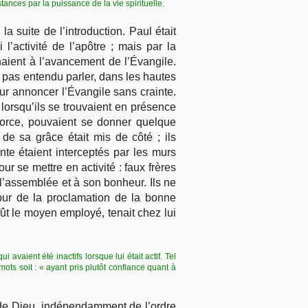
ances par la puissance de la vie spirituelle.
a suite de l’introduction. Paul était
l’activité de l’apôtre ; mais par la
aient à l’avancement de l’Évangile.
 pas entendu parler, dans les hautes
ur annoncer l’Évangile sans crainte.
lorsqu’ils se trouvaient en présence
force, pouvaient se donner quelque
de sa grâce était mis de côté ; ils
ante étaient interceptés par les murs
r se mettre en activité : faux frères
s l’assemblée et à son bonheur. Ils ne
r pur de la proclamation de la bonne
 fût le moyen employé, tenait chez lui
 avaient été inactifs lorsque lui était actif. Tel
mots soit : « ayant pris plutôt confiance quant à
n de Dieu, indépendamment de l’ordre