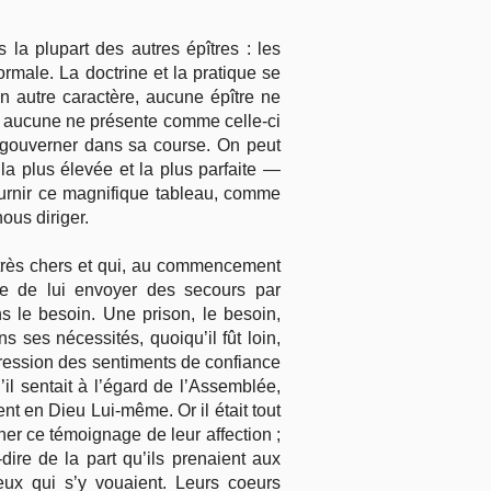
la plupart des autres épîtres : les
rmale. La doctrine et la pratique se
n autre caractère, aucune épître ne
r ; aucune ne présente comme celle-ci
le gouverner dans sa course. On peut
a plus élevée et la plus parfaite —
ournir ce magnifique tableau, comme
ous diriger.
nt très chers et qui, au commencement
re de lui envoyer des secours par
s le besoin. Une prison, le besoin,
s ses nécessités, quoiqu’il fût loin,
xpression des sentiments de confiance
u’il sentait à l’égard de l’Assemblée,
ent en Dieu Lui-même. Or il était tout
er ce témoignage de leur affection ;
dire de la part qu’ils prenaient aux
ceux qui s’y vouaient. Leurs coeurs