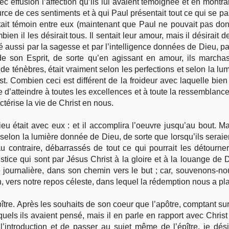
ec effusion l’affection qu’ils lui avaient témoignée et en mont
source de ces sentiments et à qui Paul présentait tout ce qui se
était témoin entre eux (maintenant que Paul ne pouvait pas donn
bien il les désirait tous. Il sentait leur amour, mais il désirai
dirigé aussi par la sagesse et par l’intelligence données de Dieu,
de son Esprit, de sorte qu’en agissant en amour, ils marcha
 ténèbres, était vraiment selon les perfections et selon la lumi
t. Combien ceci est différent de la froideur avec laquelle bien
e d’atteindre à toutes les excellences et à toute la ressemblanc
ctérise la vie de Christ en nous.
ieu était avec eux : et il accomplira l’oeuvre jusqu’au bout. M
elon la lumière donnée de Dieu, de sorte que lorsqu’ils seraient 
 contraire, débarrassés de tout ce qui pourrait les détourner d
stice qui sont par Jésus Christ à la gloire et à la louange de 
journalière, dans son chemin vers le but ; car, souvenons-nous
 vers notre repos céleste, dans lequel la rédemption nous a pl
épître. Après les souhaits de son coeur que l’apôtre, comptant sur 
quels ils avaient pensé, mais il en parle en rapport avec Christ 
 l’introduction et de passer au sujet même de l’épître, je dés