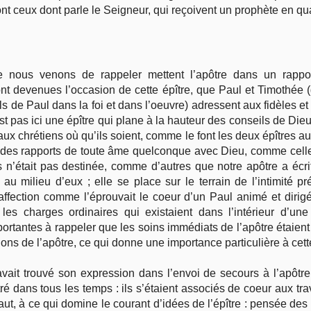
nt ceux dont parle le Seigneur, qui reçoivent un prophète en qu
 nous venons de rappeler mettent l’apôtre dans un rapport 
ont devenues l’occasion de cette épître, que Paul et Timothée 
ls de Paul dans la foi et dans l’oeuvre) adressent aux fidèles e
st pas ici une épître qui plane à la hauteur des conseils de Die
t aux chrétiens où qu’ils soient, comme le font les deux épîtres a
 des rapports de toute âme quelconque avec Dieu, comme celle
 n’était pas destinée, comme d’autres que notre apôtre a écrit
 au milieu d’eux ; elle se place sur le terrain de l’intimité pr
affection comme l’éprouvait le coeur d’un Paul animé et dirigé
es charges ordinaires qui existaient dans l’intérieur d’une 
mportantes à rappeler que les soins immédiats de l’apôtre étaie
tions de l’apôtre, ce qui donne une importance particulière à cett
avait trouvé son expression dans l’envoi de secours à l’apôtre, 
é dans tous les temps : ils s’étaient associés de coeur aux tra
aut, à ce qui domine le courant d’idées de l’épître : pensée des