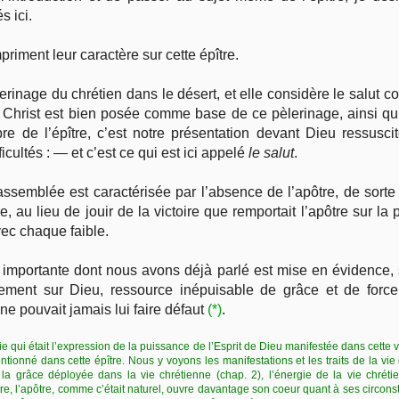
s ici.
mpriment leur caractère sur cette épître.
lerinage du chrétien dans le désert, et elle considère le salut c
 Christ est bien posée comme base de ce pèlerinage, ainsi qu’e
re de l’épître, c’est notre présentation devant Dieu ressusci
ficultés : — et c’est ce qui est ici appelé
le salut
.
’assemblée est caractérisée par l’absence de l’apôtre, de sorte
, au lieu de jouir de la victoire que remportait l’apôtre sur la
vec chaque faible.
ité importante dont nous avons déjà parlé est mise en évidence,
ement sur Dieu, ressource inépuisable de grâce et de force p
 ne pouvait jamais lui faire défaut
(*)
.
vie qui était l’expression de la puissance de l’Esprit de Dieu manifestée dans cette v
tionné dans cette épître. Nous y voyons les manifestations et les traits de la vie d
la grâce déployée dans la vie chrétienne (chap. 2), l’énergie de la vie chrétie
tre, l’apôtre, comme c’était naturel, ouvre davantage son coeur quant à ses circo