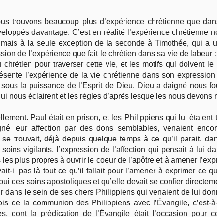
ous trouvons beaucoup plus d’expérience chrétienne que dans 
Vie pratique
eloppés davantage. C’est en réalité l’expérience chrétienne no
 ; mais à la seule exception de la seconde à Timothée, qui a u
Mariage, famille
ssion de l’expérience que fait le chrétien dans sa vie de labeu
 chrétien pour traverser cette vie, et les motifs qui doivent 
Sujets de A à Z
ésente l’expérience de la vie chrétienne dans son expression l
l sous la puissance de l’Esprit de Dieu. Dieu a daigné nous f
 qui nous éclairent et les règles d’après lesquelles nous devons n
rellement. Paul était en prison, et les Philippiens qui lui étaie
igné leur affection par des dons semblables, venaient enco
e trouvait, déjà depuis quelque temps à ce qu’il parait, dan
ins vigilants, l’expression de l’affection qui pensait à lui dan
s les plus propres à ouvrir le coeur de l’apôtre et à amener l’e
it-il pas là tout ce qu’il fallait pour l’amener à exprimer ce q
pui des soins apostoliques et qu’elle devait se confier directem
 dans le sein de ses chers Philippiens qui venaient de lui donn
fois de la communion des Philippiens avec l’Évangile, c’est-à-
s, dont la prédication de l’Évangile était l’occasion pour 