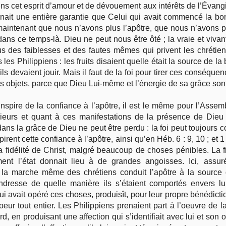
ens cet esprit d’amour et de dévouement aux intérêts de l’Évangi
nnait une entière garantie que Celui qui avait commencé la bon
intenant que nous n’avons plus l’apôtre, que nous n’avons plus
ans ce temps-là. Dieu ne peut nous être ôté ; la vraie et viva
s des faiblesses et des fautes mêmes qui privent les chrétiens
es Philippiens : les fruits disaient quelle était la source de la 
ils devaient jouir. Mais il faut de la foi pour tirer ces conséque
es objets, parce que Dieu Lui-même et l’énergie de sa grâce son
inspire de la confiance à l’apôtre, il est le même pour l’Assem
urs et quant à ces manifestations de la présence de Dieu q
ans la grâce de Dieu ne peut être perdu : la foi peut toujours 
irent cette confiance à l’apôtre, ainsi qu’en Héb. 6 : 9, 10 ; et 1 
la fidélité de Christ, malgré beaucoup de choses pénibles. La f
ment l’état donnait lieu à de grandes angoisses. Ici, assu
 la marche même des chrétiens conduit l’apôtre à la source d
endresse de quelle manière ils s’étaient comportés envers lu
i avait opéré ces choses, produisît, pour leur propre bénédiction
oeur tout entier. Les Philippiens prenaient part à l’oeuvre de 
, en produisant une affection qui s’identifiait avec lui et son 