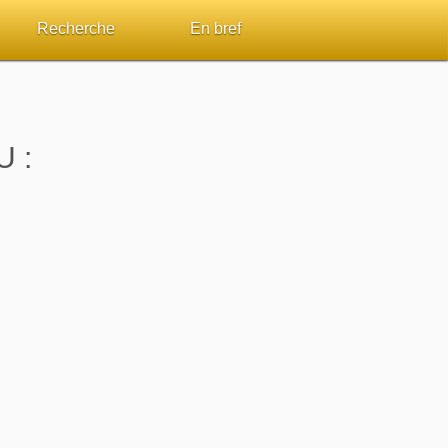
Recherche
En bref
par passage
Rechercher dans le site
Sommaires
Sujets de A à Z
Aperçus Livres de la Bible
 :
Ouvrages de A à Z
Autres FAQ
s
Auteurs de A à Z
ES de lecture
Rechercher dans la Bible
Études et commentaires par passage
Dictionnaires bibliques