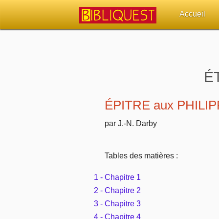
Accueil
Retour à l'acc
Quoi de neuf 
É
Sujets d'actua
ÉPITRE aux PHILI
Librairies, éd
par J.-N. Darby
Autres sites 
Tables des matières :
Outils
1 - Chapitre 1
2 - Chapitre 2
Paramètres
3 - Chapitre 3
4 - Chapitre 4