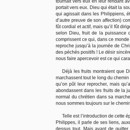
tournait vers eux en leur rendant av
portait vers eux. Dieu qui était la 
qui agissait dans les Philippiens, 
d’autre preuve de son affection) com
fût cordial et actif, mais qu’il fût 
selon Dieu, fruit de la puissance 
comprissent ce qui, dans ce monde de
reproche jusqu’à la journée de Chris
des péchés positifs ! Le désir sincèr
nous faire apercevoir est ce qui cara
Déjà les fruits montraient que D
marchassent tout le long du chemin s
qu’on pût leur reprocher, mais qu’au
abondassent dans les fruits de la ju
normal du chrétien dans sa marche 
nous sommes toujours sur le chemin,
Telle est l’introduction de cette 
Philippes, il parle de ses liens, aux
dessus tout. Mais avant de quitter