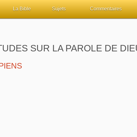
La Bible
Sujets
Commentaires
ueil
Lisez la Bible
Tous les sujets
Études et commentaires 
sur Bibliquest
Écoutez la Bible
Dieu
Personnages bibliques
TUDES SUR LA PAROLE DE DIEU
lité
Rechercher (concordance)
La Bible
Édification
PPIENS
iteurs
Au sujet de la Bible
L'Évangile, le Salut
Commentaires journalier
chrétiens
Études et commentaires par passage
Mort, résurrection
COURS Bibliques - GUID
Versets Classés
L'Église, l'Assemblée
Pour débuter
Lecture Journalière
Prophétie
Sanctification