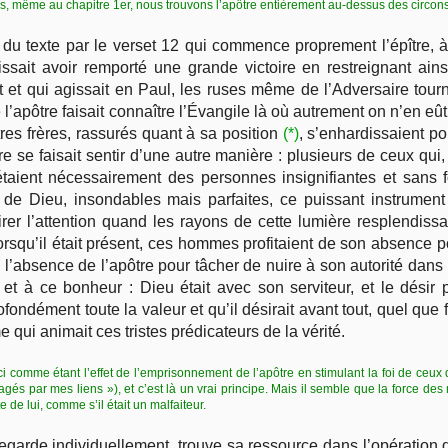
is, même au chapitre 1
er
, nous trouvons l’apôtre entièrement au-dessus des circonst
du texte par le verset 12 qui commence proprement l’épître, à l
ait avoir remporté une grande victoire en restreignant ainsi 
 et qui agissait en Paul, les ruses même de l’Adversaire tourn
apôtre faisait connaître l’Évangile là où autrement on n’en eût
es frères, rassurés quant à sa position
(*)
, s’enhardissaient po
se faisait sentir d’une autre manière : plusieurs de ceux qui, 
taient nécessairement des personnes insignifiantes et sans 
de Dieu, insondables mais parfaites, ce puissant instrument 
tirer l’attention quand les rayons de cette lumière resplendiss
rsqu’il était présent, ces hommes profitaient de son absence pou
de l’absence de l’apôtre pour tâcher de nuire à son autorité dan
té et à ce bonheur : Dieu était avec son serviteur, et le dési
rofondément toute la valeur et qu’il désirait avant tout, quel que
qui animait ces tristes prédicateurs de la vérité.
ci comme étant l’effet de l’emprisonnement de l’apôtre en stimulant la foi de ceux qui
gés par mes liens »), et c’est là un vrai principe. Mais il semble que la force des 
e de lui, comme s’il était un malfaiteur.
e regarde individuellement, trouve sa ressource dans l’opératio