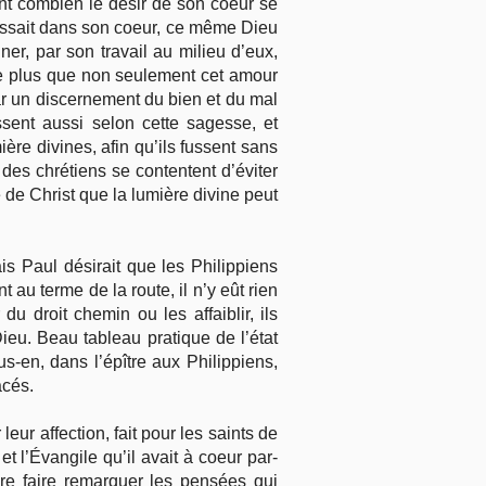
rant combien le désir de son coeur se
 passait dans son coeur, ce même Dieu
er, par son travail au milieu d’eux,
t de plus que non seulement cet amour
 par un discernement du bien et du mal
ssent aussi selon cette sagesse, et
ère divines, afin qu’ils fussent sans
 des chrétiens se contentent d’éviter
e de Christ que la lumière divine peut
ais Paul désirait que les Philippiens
au terme de la route, il n’y eût rien
u droit chemin ou les affaiblir, ils
Dieu. Beau tableau pratique de l’état
-en, dans l’épître aux Philippiens,
acés.
leur affection, fait pour les saints de
et l’Évangile qu’il avait à coeur par-
ire faire remarquer les pensées qui