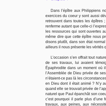
Dans l’épître aux Philippiens n
exercices du coeur y sont aussi dév
retrouvent dans toutes les épîtres
renferme autant que celle-ci l’expre
les ressources qui sont ouvertes au
même dire que cette épître nous pr
disons plutôt, dans son état norma
ailleurs il nous présente les vérités
L’occasion s’en offrait tout natu
de ses travaux, lui avaient témo
Épaphrodite dans un moment où il s
l’Assemblée de Dieu privée de ses so
n’étaient-ce pas là les circonstance
en Dieu dont il était animé ? N’y ava
quand elle se trouvait privée de l’ap
naturel que Paul épanchât son coeur
c’est pourquoi il parle plus d’une 
travaux, aux peines, aux nécessité