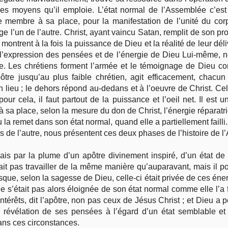
des moyens qu’il emploie. L’état normal de l’Assemblée c’est
membre à sa place, pour la manifestation de l’unité du cor
 l’un de l’autre. Christ, ayant vaincu Satan, remplit de son prop
 montrent à la fois la puissance de Dieu et la réalité de leur dé
 l’expression des pensées et de l’énergie de Dieu Lui-même, n
re. Les chrétiens forment l’armée et le témoignage de Dieu 
tre jusqu’au plus faible chrétien, agit efficacement, chacun
lieu ; le dehors répond au-dedans et à l’oeuvre de Christ. Cel
ur cela, il faut partout de la puissance et l’oeil net. Il est 
 à sa place, selon la mesure du don de Christ, l’énergie réparatri
la remet dans son état normal, quand elle a partiellement failli
s de l’autre, nous présentent ces deux phases de l’histoire de 
 mais par la plume d’un apôtre divinement inspiré, d’un état d
it pas travailler de la même manière qu’auparavant, mais il p
orsque, selon la sagesse de Dieu, celle-ci était privée de ces éner
 s’était pas alors éloignée de son état normal comme elle l’a f
térêts, dit l’apôtre, non pas ceux de Jésus Christ ; et Dieu a p
 révélation de ses pensées à l’égard d’un état semblable et
ans ces circonstances.