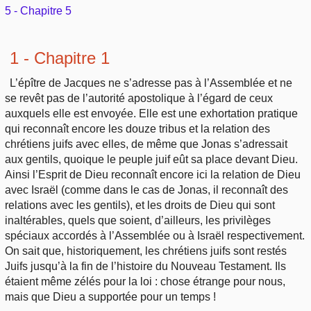
Outils
5 - Chapitre 5
Études et commentaires par passage
L'Évangile, le Salut
Édification
Sujets de A à Z
Sommaires
Paramètres
Versets Classés
1 - Chapitre 1
Mort, résurrection
Commentaires journaliers
Ouvrages de A à Z
Aperçus Livres de la Bible
L’épître de Jacques ne s’adresse pas à l’Assemblée et ne
Lecture Journalière
L'Église, l'Assemblée
COURS Bibliques - GUIDES de lecture
se revêt pas de l’autorité apostolique à l’égard de ceux
Auteurs de A à Z
Autres FAQ
auxquels elle est envoyée. Elle est une exhortation pratique
Prophétie
qui reconnaît encore les douze tribus et la relation des
Pour débuter
Rechercher dans la Bible
chrétiens juifs avec elles, de même que Jonas s’adressait
aux gentils, quoique le peuple juif eût sa place devant Dieu.
Sanctification
Ainsi l’Esprit de Dieu reconnaît encore ici la relation de Dieu
Études et commentaires par passage
avec Israël (comme dans le cas de Jonas, il reconnaît des
Vie pratique
relations avec les gentils), et les droits de Dieu qui sont
Dictionnaires bibliques
inaltérables, quels que soient, d’ailleurs, les privilèges
Mariage, famille
spéciaux accordés à l’Assemblée ou à Israël respectivement.
On sait que, historiquement, les chrétiens juifs sont restés
Juifs jusqu’à la fin de l’histoire du Nouveau Testament. Ils
Sujets de A à Z
étaient même zélés pour la loi : chose étrange pour nous,
mais que Dieu a supportée pour un temps !