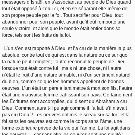
messagers d’Israël, en s’associant au peuple de Dieu quand
tout était opposé à celui-ci, et en se séparant elle-même de
son propre peuple par la foi. Tout sacrifier pour Dieu, tout
abandonner pour son peuple, avant qu’il eût remporté une
seule victoire, et alors que le monde était entier dans sa
force, tels sont les fruits de la foi.
L’un s’en est rapporté à Dieu, et l’a cru de la manière la plus
absolue, contre tout ce qui est dans la nature ou ce sur quoi
la nature peut compter ; l’autre reconnut le peuple de Dieu
lorsque tout était contre lui : mais ni une chose, ni l’autre,
n’était le fruit d’une nature aimable, ni d’un sentiment naturel
du bien, comme ce que les hommes appellent de bonnes
oeuvres. L’un était un père allant mettre à mort son fils, l’autre
était une mauvaise femme trahissant son pays. Certainement
les Écritures sont accomplies, qui disent qu’Abraham a cru
Dieu. Comment aurait-il pu agir comme il l’a fait, s’il n’avait
pas cru Dieu ? Les oeuvres ont mis le sceau sur sa foi : et la
foi sans les oeuvres est comme le corps sans l’âme, une
forme extérieure privée de la vie qui l’anime. La foi agit dans
les oeuvres — car sans elle les oeuvres sont une nullité ;