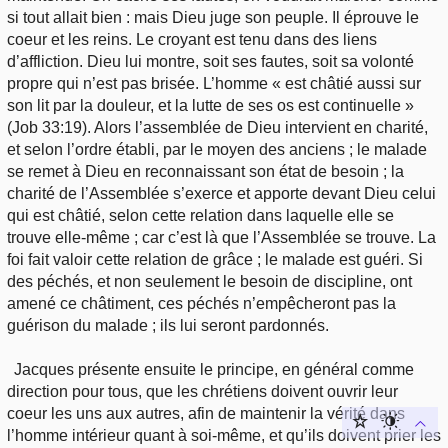
si tout allait bien : mais Dieu juge son peuple. Il éprouve le
coeur et les reins. Le croyant est tenu dans des liens
d’affliction. Dieu lui montre, soit ses fautes, soit sa volonté
propre qui n’est pas brisée. L’homme « est châtié aussi sur
son lit par la douleur, et la lutte de ses os est continuelle »
(Job 33:19). Alors l’assemblée de Dieu intervient en charité,
et selon l’ordre établi, par le moyen des anciens ; le malade
se remet à Dieu en reconnaissant son état de besoin ; la
charité de l’Assemblée s’exerce et apporte devant Dieu celui
qui est châtié, selon cette relation dans laquelle elle se
trouve elle-même ; car c’est là que l’Assemblée se trouve. La
foi fait valoir cette relation de grâce ; le malade est guéri. Si
des péchés, et non seulement le besoin de discipline, ont
amené ce châtiment, ces péchés n’empêcheront pas la
guérison du malade ; ils lui seront pardonnés.
Jacques présente ensuite le principe, en général comme
direction pour tous, que les chrétiens doivent ouvrir leur
coeur les uns aux autres, afin de maintenir la vérité dans
l’homme intérieur quant à soi-même, et qu’ils doivent prier les