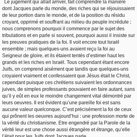
Le jugement qui allait arriver, fait comprendre la manière
dont Jacques parle du monde, des riches qui se réjouissaient
de leur portion dans le monde, et de la position du résidu
croyant, opprimé et souffrant au milieu du peuple incrédule ;
nous comprenons pourquoi il commence par le sujet des
tribulations et en parle si souvent, pourquoi aussi il insiste sur
les preuves pratiques de la foi. Il voit encore tout Israël
ensemble ; mais quelques-uns avaient reçu la foi au
Seigneur de gloire, et ils étaient tentés d’estimer haut les
grands et les riches en Israël. Tous cependant étant encore
Juifs, on comprend aisément que tandis que quelques-uns
croyaient vraiment et confessaient que Jésus était le Christ,
cependant puisque ces chrétiens suivaient les ordonnances
juives, de simples professants pouvaient en faire autant, sans
qu’il y eût en eux le moindre changement vital démontré par
leurs oeuvres. Il est évident qu’une pareille foi est sans
aucune valeur quelconque. C’est précisément la foi de ceux
qui prônent les oeuvres aujourd’hui : une profession morte de
la vérité du christianisme. Etre engendré par la Parole de la
vérité leur est une chose aussi étrangère et étrange, qu’elle
l’était pour les Juifs dont Jacques parle.