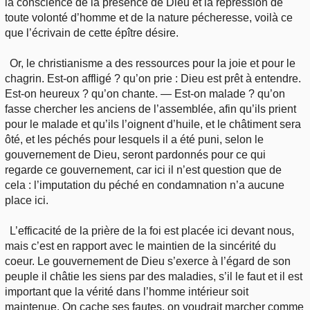
la conscience de la présence de Dieu et la répression de
toute volonté d’homme et de la nature pécheresse, voilà ce
que l’écrivain de cette épître désire.
Or, le christianisme a des ressources pour la joie et pour le
chagrin. Est-on affligé ? qu’on prie : Dieu est prêt à entendre.
Est-on heureux ? qu’on chante. — Est-on malade ? qu’on
fasse chercher les anciens de l’assemblée, afin qu’ils prient
pour le malade et qu’ils l’oignent d’huile, et le châtiment sera
ôté, et les péchés pour lesquels il a été puni, selon le
gouvernement de Dieu, seront pardonnés pour ce qui
regarde ce gouvernement, car ici il n’est question que de
cela : l’imputation du péché en condamnation n’a aucune
place ici.
L’efficacité de la prière de la foi est placée ici devant nous,
mais c’est en rapport avec le maintien de la sincérité du
coeur. Le gouvernement de Dieu s’exerce à l’égard de son
peuple il châtie les siens par des maladies, s’il le faut et il est
important que la vérité dans l’homme intérieur soit
maintenue. On cache ses fautes, on voudrait marcher comme