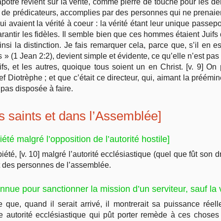
apôtre revient sur la vérité, comme pierre de touche pour les der
de prédicateurs, accomplies par des personnes qui ne prenaient 
ui avaient la vérité à coeur : la vérité étant leur unique passepo
rantir les fidèles. Il semble bien que ces hommes étaient Juifs 
ainsi la distinction. Je fais remarquer cela, parce que, s’il en es
» (1 Jean 2:2), devient simple et évidente, ce qu’elle n’est pa
fs, et les autres, quoique tous soient un en Christ. [v. 9] O
 Diotrèphe ; et que c’était ce directeur, qui, aimant la préémin
t pas disposée à faire.
es saints et dans l’Assemblée]
été malgré l’opposition de l’autorité hostile]
iété, [v. 10] malgré l’autorité ecclésiastique (quel que fût son 
it des personnes de l’assemblée.
nnue pour sanctionner la mission d’un serviteur, sauf la v
e que, quand il serait arrivé, il montrerait sa puissance réel
 autorité ecclésiastique qui pût porter remède à ces choses 