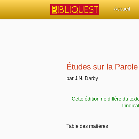
Accueil
Retour à l'acc
Quoi de neuf 
Sujets d'actua
Études sur la Parole
Librairies, éd
par J.N. Darby
Autres sites 
Cette édition ne diffère du text
Outils
l’indica
Paramètres
Table des matières