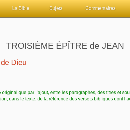
La Bible
Sujets
Commentaires
ueil
Lisez la Bible
Tous les sujets
Études et commentaires 
sur Bibliquest
Écoutez la Bible
Dieu
Personnages bibliques
TROISIÈME ÉPÎTRE de JEAN
lité
Rechercher (concordance)
La Bible
Édification
 de Dieu
iteurs
Au sujet de la Bible
L'Évangile, le Salut
Commentaires journalier
chrétiens
Études et commentaires par passage
Mort, résurrection
COURS Bibliques - GUID
e original que par l’ajout, entre les paragraphes, des titres et sou
Versets Classés
L'Église, l'Assemblée
Pour débuter
tion, dans le texte, de la référence des versets bibliques dont l’a
Lecture Journalière
Prophétie
Sanctification