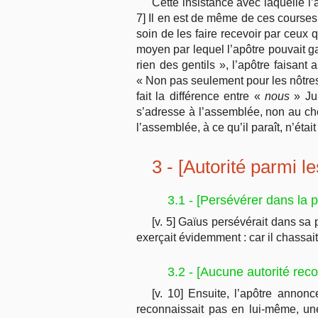
Cette insistance avec laquelle l’
7] Il en est de même de ces courses 
soin de les faire recevoir par ceux q
moyen par lequel l’apôtre pouvait ga
rien des gentils », l’apôtre faisant 
« Non pas seulement pour les nôtres 
fait la différence entre «
nous
» Jui
s’adresse à l’assemblée, non au chef
l’assemblée, à ce qu’il paraît, n’étai
3 - [Autorité parmi l
3.1 - [Persévérer dans la pi
[v. 5] Gaïus persévérait dans sa p
exerçait évidemment : car il chassa
3.2 - [Aucune autorité reco
[v. 10] Ensuite, l’apôtre annonc
reconnaissait pas en lui-même, une