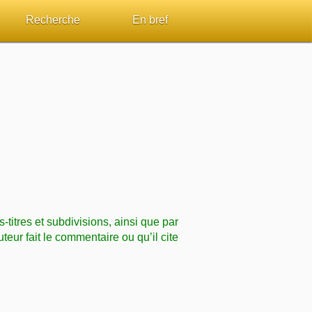
Recherche
En bref
par passage
Rechercher dans le site
Sommaires
Sujets de A à Z
Aperçus Livres de la Bible
Ouvrages de A à Z
Autres FAQ
s
Auteurs de A à Z
ES de lecture
Rechercher dans la Bible
s-titres et subdivisions, ainsi que par
Études et commentaires par passage
uteur fait le commentaire ou qu’il cite
Dictionnaires bibliques