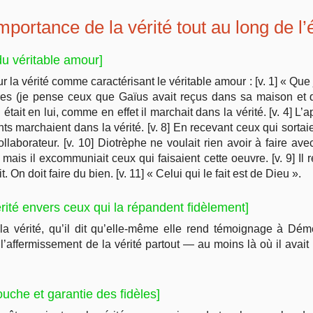
importance de la vérité tout au long de l’
 du véritable amour]
r la vérité comme caractérisant le véritable amour : [v. 1] « Que j
frères (je pense ceux que Gaïus avait reçus dans sa maison et q
était en lui, comme en effet il marchait dans la vérité. [v. 4] L’
s marchaient dans la vérité. [v. 8] En recevant ceux qui sortaien
ollaborateur. [v. 10] Diotrèphe ne voulait rien avoir à faire ave
 mais il excommuniait ceux qui faisaient cette oeuvre. [v. 9] Il r
t. On doit faire du bien. [v. 11] « Celui qui le fait est de Dieu ».
rité envers ceux qui la répandent fidèlement]
 la vérité, qu’il dit qu’elle-même elle rend témoignage à Démé
l’affermissement de la vérité partout — au moins là où il avait
touche et garantie des fidèles]