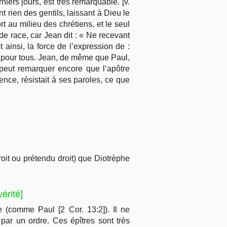
niers jours, est très remarquable. [v.
rien des gentils, laissant à Dieu le
rt au milieu des chrétiens, et le seul
de race, car Jean dit : « Ne recevant
t ainsi, la force de l’expression de :
s pour tous. Jean, de même que Paul,
n peut remarquer encore que l’apôtre
ence, résistait à ses paroles, ce que
droit ou prétendu droit) que Diotrèphe
érité]
le (comme Paul [2 Cor. 13:2]). Il ne
par un ordre. Ces épîtres sont très