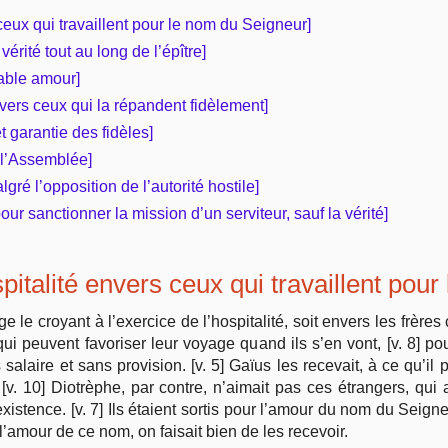
 ceux qui travaillent pour le nom du Seigneur]
Vie pratique
vérité tout au long de l’épître]
table amour]
Mariage, famille
vers ceux qui la répandent fidèlement]
et garantie des fidèles]
Sujets de A à Z
s l’Assemblée]
gré l’opposition de l’autorité hostile]
ur sanctionner la mission d’un serviteur, sauf la vérité]
spitalité envers ceux qui travaillent pou
ge le croyant à l’exercice de l’hospitalité, soit envers les frères
qui peuvent favoriser leur voyage quand ils s’en vont, [v. 8] po
 salaire et sans provision. [v. 5] Gaïus les recevait, à ce qu’il p
 [v. 10] Diotrèphe, par contre, n’aimait pas ces étrangers, qui 
istence. [v. 7] Ils étaient sortis pour l’amour du nom du Seigne
 l’amour de ce nom, on faisait bien de les recevoir.