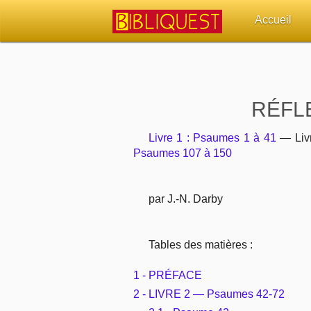
Accueil
Retour à l'acc
Quoi de neuf 
RÉFLE
Sujets d'actua
Livre 1 : Psaumes 1 à 41
— Liv
Psaumes 107 à 150
Librairies, éd
par J.-N. Darby
Autres sites 
Outils
Tables des matières :
Paramètres
1 - PRÉFACE
2 - LIVRE 2 — Psaumes 42-72