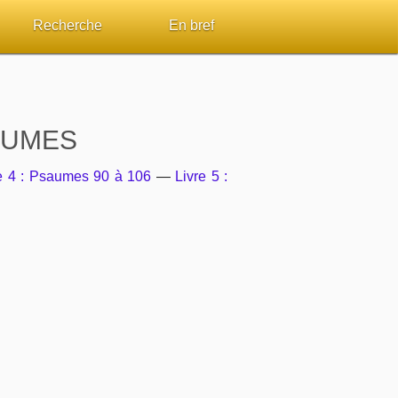
Recherche
En bref
par passage
Rechercher dans le site
Sommaires
Sujets de A à Z
Aperçus Livres de la Bible
SAUMES
Ouvrages de A à Z
Autres FAQ
e 4 : Psaumes 90 à 106
—
Livre 5 :
s
Auteurs de A à Z
ES de lecture
Rechercher dans la Bible
Études et commentaires par passage
Dictionnaires bibliques