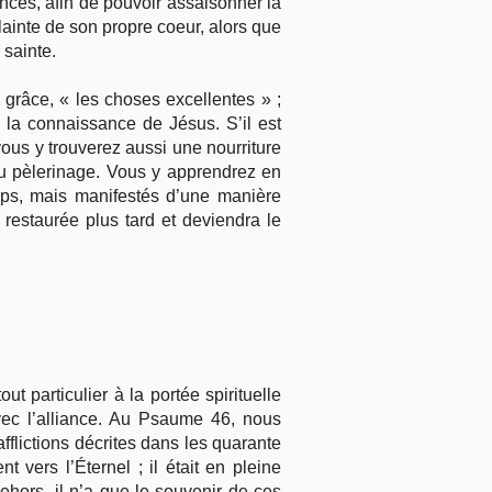
rances, afin de pouvoir assaisonner la
ainte de son propre coeur, alors que
 sainte.
e grâce, « les choses excellentes » ;
 la connaissance de Jésus. S’il est
vous y trouverez aussi une nourriture
u pèlerinage. Vous y apprendrez en
mps, mais manifestés d’une manière
 restaurée plus tard et deviendra le
t particulier à la portée spirituelle
vec l’alliance. Au Psaume 46, nous
afflictions décrites dans les quarante
 vers l’Éternel ; il était en pleine
dehors, il n’a que le souvenir de ces