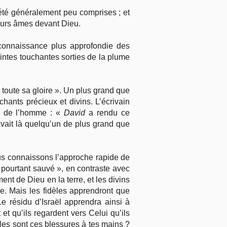
t été généralement peu comprises ; et
leurs âmes devant Dieu.
 connaissance plus approfondie des
aintes touchantes sorties de la plume
t toute sa gloire ». Un plus grand que
hants précieux et divins. L’écrivain
ls de l’homme : «
David
a rendu ce
avait là quelqu’un de plus grand que
nous connaissons l’approche rapide de
a pourtant sauvé », en contraste avec
ent de Dieu en la terre, et les divins
e. Mais les fidèles apprendront que
e résidu d’Israël apprendra ainsi à
t qu’ils regardent vers Celui qu’ils
lles sont ces blessures à tes mains ?