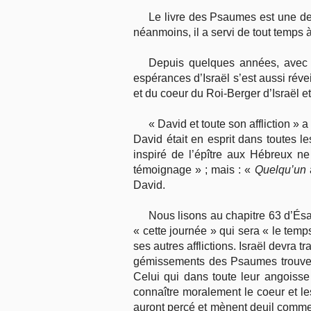
Le livre des Psaumes est une des 
néanmoins, il a servi de tout temps 
Depuis quelques années, avec l
espérances d’Israël s’est aussi réve
et du coeur du Roi-Berger d’Israël e
« David et toute son affliction »
David était en esprit dans toutes le
inspiré de l’épître aux Hébreux n
témoignage » ; mais : «
Quelqu’un
David.
Nous lisons au chapitre 63 d’Ésa
« cette journée » qui sera « le temp
ses autres afflictions. Israël devra 
gémissements des Psaumes trouveron
Celui qui dans toute leur angoisse
connaître moralement le coeur et les
auront percé et mènent deuil comme q