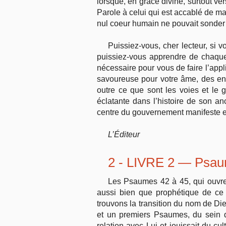
lorsque, en grâce divine, surtout ver
Parole à celui qui est accablé de ma
nul coeur humain ne pouvait sonder 
Puissiez-vous, cher lecteur, si 
puissiez-vous apprendre de chaque 
nécessaire pour vous de faire l’appl
savoureuse pour votre âme, des en
outre ce que sont les voies et le
éclatante dans l’histoire de son an
centre du gouvernement manifeste et 
L’Éditeur
2 - LIVRE 2 — Psau
Les Psaumes 42 à 45, qui ouvrent 
aussi bien que prophétique de ce 
trouvons la transition du nom de Dieu
et un premiers Psaumes, du sein de 
relation avec Lui et jouissait du cu