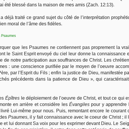
 j’ai été blessé dans la maison de mes amis (Zach. 12:13).
a déjà traité ce grand sujet du côté de l’interprétation prophét
ien moral de l’âme des fidèles.
Les Psaumes
emarquer que les Psaumes ne contiennent pas proprement la vrai
dont le Saint Esprit envoyé du ciel leur donne la connaissance 
 de notre participation aux souffrances de Christ. Les chréti
s : une conscience purifiée par le moyen de l’oeuvre accompli
re, par l’Esprit du Fils ; enfin la justice de Dieu, manifestée 
chés précédents dans la patience de Dieu », qui caractérisait
les
Épîtres
le déploiement de l’oeuvre de Christ, et tout ce qui e
emonte en arrière et considère les
Évangiles
pour y apprendre 
 livré Lui-même pour nous. Puis, remontant encore le courant d
n des
Psaumes
, il y fait connaissance avec le coeur de Christ ; i
e et lui donnant Sa voix pour les exprimer devant Dieu. Le Seig