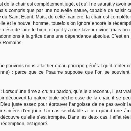
t de la chair est complètement jugé, et qu’il ne saurait y avoir a
mais compris que par une nouvelle nature, capable de saisir ce
 du Saint Esprit. Mais, de cette manière, la chair est complète
e elle et le nouvel homme, toutefois on ignore encore la rédem
 désir de faire le bien, et qu’il y a une faveur divine, mais on
ndonnions à la grâce dans une dépendance absolue. C’est en 
ux Romains.
e pouvons nous attacher qu’au principe général qu’il renferme 
étienne) : parce que ce Psaume suppose que l’on se souvient 
e : Lorsqu’une âme a cru au pardon, qu’elle a reconnu, il est vra
ir découvert la nature toute pécheresse de la chair, il se pe
e Dieu juste assez pour éprouver l’angoisse de ne pas avoir la
r sincère d’en jouir. Un cas semblable a lieu quand une âme
e découvre qu’elle s’est trompée. Dans les deux cas, l’effet ré
rédemption, est ignoré.