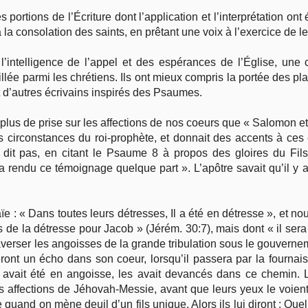
portions de l’Écriture dont l’application et l’interprétation on
à la consolation des saints, en prêtant une voix à l’exercice de 
’intelligence de l’appel et des espérances de l’Église, une
illée parmi les chrétiens. Ils ont mieux compris la portée des pl
t d’autres écrivains inspirés des Psaumes.
 a plus de prise sur les affections de nos coeurs que « Salomon e
s circonstances du roi-prophète, et donnait des accents à ces c
e dit pas, en citant le Psaume 8 à propos des gloires du Fi
a rendu ce témoignage quelque part ». L’apôtre savait qu’il y 
ïe : « Dans toutes leurs détresses, Il a été en détresse », et 
s de la détresse pour Jacob » (Jérém. 30:7), mais dont « il ser
traverser les angoisses de la grande tribulation sous le gouvernem
t un écho dans son coeur, lorsqu’il passera par la fournais
 avait été en angoisse, les avait devancés dans ce chemin. L
 affections de Jéhovah-Messie, avant que leurs yeux le voient e
uand on mène deuil d’un fils unique. Alors ils lui diront : Que