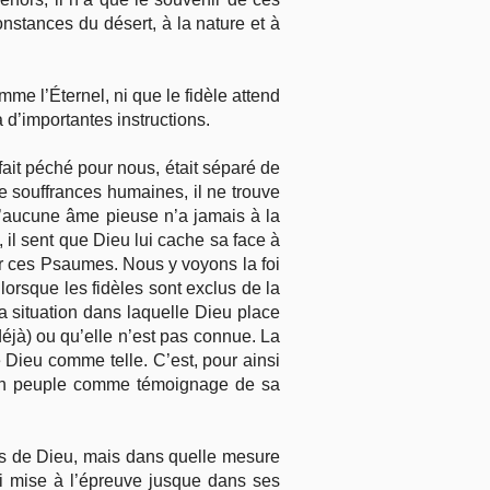
onstances du désert, à la nature et à
me l’Éternel, ni que le fidèle attend
 d’importantes instructions.
ait péché pour nous, était séparé de
de souffrances humaines, il ne trouve
qu’aucune âme pieuse n’a jamais à la
é, il sent que Dieu lui cache sa face à
 par ces Psaumes. Nous y voyons la foi
 lorsque les fidèles sont exclus de la
a situation dans laquelle Dieu place
 déjà) ou qu’elle n’est pas connue. La
dé Dieu comme telle. C’est, pour ainsi
 son peuple comme témoignage de sa
ons de Dieu, mais dans quelle mesure
si mise à l’épreuve jusque dans ses