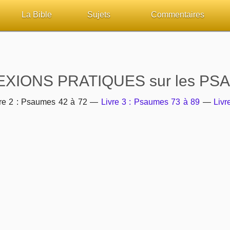
La Bible
Sujets
Commentaires
ueil
Lisez la Bible
Tous les sujets
Études et commentaires 
sur Bibliquest
Écoutez la Bible
Dieu
Personnages bibliques
XIONS PRATIQUES sur les P
lité
Rechercher (concordance)
La Bible
Édification
re 2 : Psaumes 42 à 72 —
Livre 3 : Psaumes 73 à 89
—
Livr
iteurs
Au sujet de la Bible
L'Évangile, le Salut
Commentaires journalier
chrétiens
Études et commentaires par passage
Mort, résurrection
COURS Bibliques - GUID
Versets Classés
L'Église, l'Assemblée
Pour débuter
Lecture Journalière
Prophétie
Sanctification