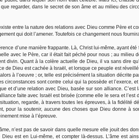
us que regarder, dans le secret de son âme et au milieu des circ
existe entre la nature des relations avec Dieu comme Père et com
jugement qui doit l’amener. Toutefois ce changement nous fournira
rence d’une manière frappante. Là, Christ lui-même, ayant été f
elle avec le Père, car il était fait péché pour nous ; au milieu 
ent divin. Quant à la colère actuelle de Dieu, il va sans dire 
 face de Dieu est cachée à Israël, et lorsque ce peuple est réveill
lors à l’oeuvre ; or, telle est précisément la situation décrite
s circonstances sont contre celui qui la possède et l’exerce, et
 et d’une relation avec Dieu, basée sur son alliance. C’est l
alliance faite avec Israël est brisée (comme elle le sera et l’est
 situation, regarde, à travers toutes les épreuves, à la fidélité 
yant, pour la soutenir, aucune des choses que Dieu donne à
leinement mise à l’épreuve.
l’âme, n’est pas de savoir dans quelle mesure elle jouit des d
e Dieu est en Lui-même, et compter là-dessus. L’âme est ain