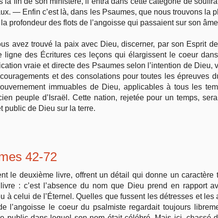
s la fin de son ministère, il entra dans cette catégorie de souff
ux. — Enfin c’est là, dans les Psaumes, que nous trouvons la pl
la profondeur des flots de l’angoisse qui passaient sur son âme
vous avez trouvé la paix avec Dieu, discerner, par son Esprit d
ligne des Écritures ces leçons qui élargissent le coeur dans
ication vraie et directe des Psaumes selon l’intention de Dieu, 
couragements et des consolations pour toutes les épreuves d
 gouvernement immuables de Dieu, applicables à tous les te
cien peuple d’Israël. Cette nation, rejetée pour un temps, sera
public de Dieu sur la terre.
mes 42-72
le deuxième livre, offrent un détail qui donne un caractère tou
livre : c’est l’absence du nom que Dieu prend en rapport a
 à celui de l’Éternel. Quelles que fussent les détresses et les 
l’angoisse le coeur du psalmiste regardait toujours librement
lte public dans lequel son nom était célébré. Mais ici, chassé 