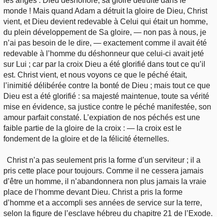
les anges : Dieu déshonoré, sa gloire détruite dans le
monde ! Mais quand Adam a détruit la gloire de Dieu, Christ
vient, et Dieu devient redevable à Celui qui était un homme,
du plein développement de Sa gloire, — non pas à nous, je
n’ai pas besoin de le dire, — exactement comme il avait été
redevable à l’homme du déshonneur que celui-ci avait jeté
sur Lui ; car par la croix Dieu a été glorifié dans tout ce qu’il
est. Christ vient, et nous voyons ce que le péché était,
l’inimitié délibérée contre la bonté de Dieu ; mais tout ce que
Dieu est a été glorifié : sa majesté maintenue, toute sa vérité
mise en évidence, sa justice contre le péché manifestée, son
amour parfait constaté. L’expiation de nos péchés est une
faible partie de la gloire de la croix : — la croix est le
fondement de la gloire et de la félicité éternelles.
Christ n’a pas seulement pris la forme d’un serviteur ; il a
pris cette place pour toujours. Comme il ne cessera jamais
d’être un homme, il n’abandonnera non plus jamais la vraie
place de l’homme devant Dieu. Christ a pris la forme
d’homme et a accompli ses années de service sur la terre,
selon la figure de l’esclave hébreu du chapitre 21 de l’Exode.