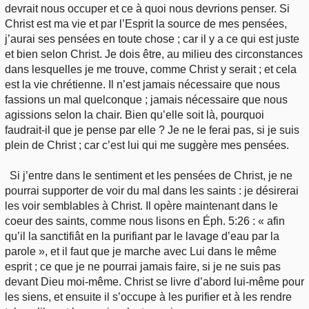
devrait nous occuper et ce à quoi nous devrions penser. Si
Christ est ma vie et par l’Esprit la source de mes pensées,
j’aurai ses pensées en toute chose ; car il y a ce qui est juste
et bien selon Christ. Je dois être, au milieu des circonstances
dans lesquelles je me trouve, comme Christ y serait ; et cela
est la vie chrétienne. Il n’est jamais nécessaire que nous
fassions un mal quelconque ; jamais nécessaire que nous
agissions selon la chair. Bien qu’elle soit là, pourquoi
faudrait-il que je pense par elle ? Je ne le ferai pas, si je suis
plein de Christ ; car c’est lui qui me suggère mes pensées.
Si j’entre dans le sentiment et les pensées de Christ, je ne
pourrai supporter de voir du mal dans les saints : je désirerai
les voir semblables à Christ. Il opère maintenant dans le
coeur des saints, comme nous lisons en Éph. 5:26 : « afin
qu’il la sanctifiât en la purifiant par le lavage d’eau par la
parole », et il faut que je marche avec Lui dans le même
esprit ; ce que je ne pourrai jamais faire, si je ne suis pas
devant Dieu moi-même. Christ se livre d’abord lui-même pour
les siens, et ensuite il s’occupe à les purifier et à les rendre