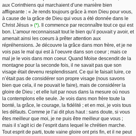
aux Corinthiens qui marchaient d’une manière bien
affligeante : « Je rends toujours grâce à mon Dieu pour vous,
à cause de la grâce de Dieu qui vous a été donnée dans le
Christ Jésus »
(*)
. Il commence par reconnaître tout ce qui est
bon. L’amour reconnaissait tout le bien qu’il pouvait y avoir, et
amenait ainsi les coeurs à prêter attention aux
répréhensions. Je découvre la grâce dans mon frère, et je ne
vois pas le mal qui est à l’oeuvre dans son coeur ; mais ce
mal je le vois dans mon coeur. Quand Moïse descendit de la
montagne pour la seconde fois, il ne savait pas que son
visage était devenu resplendissant. Ce qui le faisait luire, ce
n’était pas de considérer son propre visage (nous savons
bien que cela, il ne pouvait le faire), mais de considérer la
gloire de Dieu ; et elle luit par nous dans la mesure où nous
la contemplons elle seule. Je vois dans mon frère toute la
bonté, la grâce, le courage, la fidélité ; et en moi, je vois tous
les défauts. Comme je l’ai dit plus haut : sans doute, si vous
êtes meilleur que moi, je ne puis être meilleur que vous ;
mais il s’agit ici de l’esprit dans lequel le chrétien marche.
Tout esprit de parti, toute vaine gloire ont pris fin, et il ne peut