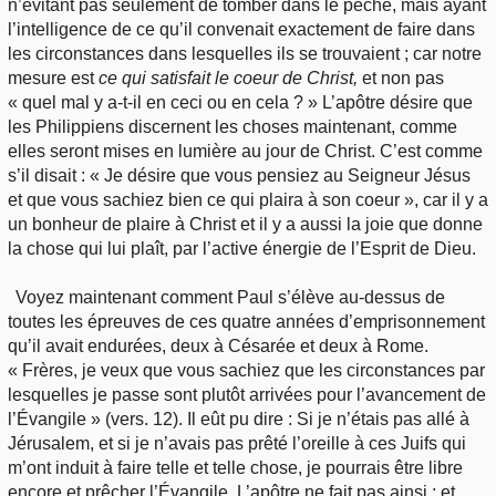
n’évitant pas seulement de tomber dans le péché, mais ayant
l’intelligence de ce qu’il convenait exactement de faire dans
les circonstances dans lesquelles ils se trouvaient ; car notre
mesure est
ce qui satisfait le coeur de Christ,
et non pas
« quel mal y a-t-il en ceci ou en cela ? » L’apôtre désire que
les Philippiens discernent les choses maintenant, comme
elles seront mises en lumière au jour de Christ. C’est comme
s’il disait : « Je désire que vous pensiez au Seigneur Jésus
et que vous sachiez bien ce qui plaira à son coeur », car il y a
un bonheur de plaire à Christ et il y a aussi la joie que donne
la chose qui lui plaît, par l’active énergie de l’Esprit de Dieu.
Voyez maintenant comment Paul s’élève au-dessus de
toutes les épreuves de ces quatre années d’emprisonnement
qu’il avait endurées, deux à Césarée et deux à Rome.
« Frères, je veux que vous sachiez que les circonstances par
lesquelles je passe sont plutôt arrivées pour l’avancement de
l’Évangile » (vers. 12). Il eût pu dire : Si je n’étais pas allé à
Jérusalem, et si je n’avais pas prêté l’oreille à ces Juifs qui
m’ont induit à faire telle et telle chose, je pourrais être libre
encore et prêcher l’Évangile. L’apôtre ne fait pas ainsi ; et