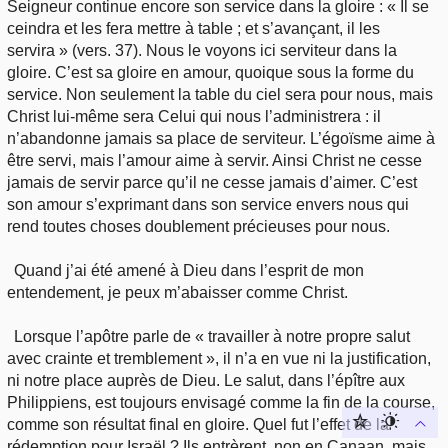
Seigneur continue encore son service dans la gloire : « Il se
ceindra et les fera mettre à table ; et s’avançant, il les
servira » (vers. 37). Nous le voyons ici serviteur dans la
gloire. C’est sa gloire en amour, quoique sous la forme du
service. Non seulement la table du ciel sera pour nous, mais
Christ lui-même sera Celui qui nous l’administrera : il
n’abandonne jamais sa place de serviteur. L’égoïsme aime à
être servi, mais l’amour aime à servir. Ainsi Christ ne cesse
jamais de servir parce qu’il ne cesse jamais d’aimer. C’est
son amour s’exprimant dans son service envers nous qui
rend toutes choses doublement précieuses pour nous.
Quand j’ai été amené à Dieu dans l’esprit de mon
entendement, je peux m’abaisser comme Christ.
Lorsque l’apôtre parle de « travailler à notre propre salut
avec crainte et tremblement », il n’a en vue ni la justification,
ni notre place auprès de Dieu. Le salut, dans l’épître aux
Philippiens, est toujours envisagé comme la fin de la course,
comme son résultat final en gloire. Quel fut l’effet de la
rédemption pour Israël ? Ils entrèrent, non en Canaan, mais