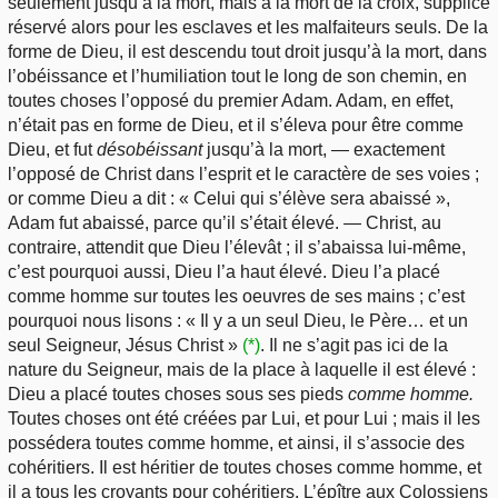
seulement jusqu’à la mort, mais à la mort de la croix, supplice
réservé alors pour les esclaves et les malfaiteurs seuls. De la
forme de Dieu, il est descendu tout droit jusqu’à la mort, dans
l’obéissance et l’humiliation tout le long de son chemin, en
toutes choses l’opposé du premier Adam. Adam, en effet,
n’était pas en forme de Dieu, et il s’éleva pour être comme
Dieu, et fut
désobéissant
jusqu’à la mort, — exactement
l’opposé de Christ dans l’esprit et le caractère de ses voies ;
or comme Dieu a dit : « Celui qui s’élève sera abaissé »,
Adam fut abaissé, parce qu’il s’était élevé. — Christ, au
contraire, attendit que Dieu l’élevât ; il s’abaissa lui-même,
c’est pourquoi aussi, Dieu l’a haut élevé. Dieu l’a placé
comme homme sur toutes les oeuvres de ses mains ; c’est
pourquoi nous lisons : « Il y a un seul Dieu, le Père… et un
seul Seigneur, Jésus Christ »
(*)
. Il ne s’agit pas ici de la
nature du Seigneur, mais de la place à laquelle il est élevé :
Dieu a placé toutes choses sous ses pieds
comme homme.
Toutes choses ont été créées par Lui, et pour Lui ; mais il les
possédera toutes comme homme, et ainsi, il s’associe des
cohéritiers. Il est héritier de toutes choses comme homme, et
il a tous les croyants pour cohéritiers. L’épître aux Colossiens