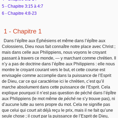
Outils
Études et commentaires par passage
5 - Chapitre 3:15 à 4:7
L'Évangile, le Salut
Édification
Sujets de A à Z
6 - Chapitre 4:8-23
Sommaires
Paramètres
Versets Classés
Mort, résurrection
Commentaires journaliers
Ouvrages de A à Z
Aperçus Livres de la Bible
1 - Chapitre 1
Lecture Journalière
L'Église, l'Assemblée
COURS Bibliques - GUIDES de lecture
Auteurs de A à Z
Dans l’épître aux Éphésiens et même dans l’épître aux
Autres FAQ
Colossiens, Dieu nous fait connaître notre place avec Christ ;
Prophétie
Pour débuter
mais dans celle aux Philippiens, nous voyons le croyant
Rechercher dans la Bible
passant à travers ce monde, — y marchant comme chrétien. Il
Sanctification
n’y a pas de doctrine dans l’épître aux Philippiens : elle nous
Études et commentaires par passage
montre le croyant courant vers le but, et cette course est
Vie pratique
envisagée comme accomplie dans la puissance de l’Esprit
Dictionnaires bibliques
de Dieu, car ce qui caractérise ici le chrétien, c’est qu’il
marche absolument dans cette puissance de l’Esprit. Cela
Mariage, famille
explique pourquoi il n’est pas question de péché dans l’épître
aux Philippiens (le mot même de
péché
ne s’y trouve pas), ni
Sujets de A à Z
d’aucune lutte au sens propre du mot. Cela ne signifie pas
que celui qui court ait déjà reçu le prix, mais il ne fait qu’une
seule chose ; il court par la puissance de l’Esprit de Dieu,