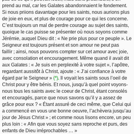
prend au mal, car les Galates abandonnaient le fondement.
Si nous priions davantage pour les saints, nous aurions plus
de joie en eux, et plus de courage pour ce qui les concerne.
C’est toujours un mal de perdre courage au sujet des saints,
quoique le cas puisse se présenter où nous soyons comme
Jérémie, auquel Dieu dit : « Ne prie plus pour ce peuple ». Le
Seigneur est toujours présent et son amour ne peut pas
faillir ; ainsi, nous pouvons compter sur cet amour avec joie,
avec consolation et encouragement. Même quand il avait dit
aux Galates : « Je suis en perplexité à votre sujet », l’apôtre,
regardant aussitôt à Christ, ajoute : « J’ai confiance à votre
égard par le Seigneur »
(*)
. Il voyait les saints sous l’oeil de
Christ pour y être bénis. Et nous, jusqu’à quel point voyons-
nous tous les saints avec le coeur de Christ, étant consolés
et encouragés, parce que nous savons qu’il y a assez de
grâce pour eux ? « Étant assuré de ceci même, que Celui qui
a commencé en vous une bonne oeuvre, l’achèvera jusqu’au
jour de Jésus Christ » ; et comme nous lisons encore, un peu
plus loin : « Afin que vous soyez sans reproche et purs, des
enfants de Dieu irréprochables … »