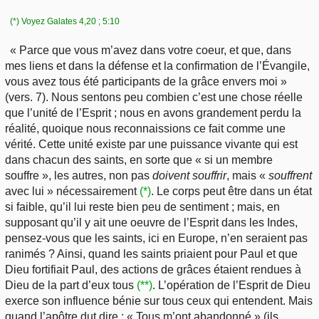
(*) Voyez Galates 4,20 ; 5:10
« Parce que vous m’avez dans votre coeur, et que, dans
mes liens et dans la défense et la confirmation de l’Évangile,
vous avez tous été participants de la grâce envers moi »
(vers. 7). Nous sentons peu combien c’est une chose réelle
que l’unité de l’Esprit ; nous en avons grandement perdu la
réalité, quoique nous reconnaissions ce fait comme une
vérité. Cette unité existe par une puissance vivante qui est
dans chacun des saints, en sorte que « si un membre
souffre », les autres, non pas
doivent souffrir
, mais «
souffrent
avec lui » nécessairement
(*)
. Le corps peut être dans un état
si faible, qu’il lui reste bien peu de sentiment ; mais, en
supposant qu’il y ait une oeuvre de l’Esprit dans les Indes,
pensez-vous que les saints, ici en Europe, n’en seraient pas
ranimés ? Ainsi, quand les saints priaient pour Paul et que
Dieu fortifiait Paul, des actions de grâces étaient rendues à
Dieu de la part d’eux tous
(**)
. L’opération de l’Esprit de Dieu
exerce son influence bénie sur tous ceux qui entendent. Mais
quand l’apôtre dut dire : « Tous m’ont abandonné » (ils