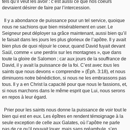
tels qu’il veut les avoir : c’est aussi ce que nos coeurs
devraient désirer de faire par l’intercession.
Il y a abondance de puissance pour un tel service, quoique
nous ne sachions que bien misérablement en user. Le
Seigneur peut déployer sa grâce maintenant, aussi bien qu’il
le faisait dans les jours les plus glorieux de l’apôtre. Il y avait
bien plus de quoi réjouir le coeur, quand David fuyait devant
Saül, comme « une perdrix sur les montagnes », que dans
toute la gloire de Salomon ; car aux jours de la souffrance de
David, il y avait la puissance de la foi. C’est avec
tous
les
saints que nous devons « comprendre » (Éph. 3:18), et nous
diminuons notre bénédiction, si nous ne les embrassons pas
tous. Il y a en Christ la capacité pour que nous le fassions, et,
si nous marchons dans le même esprit que Lui, nous serons
en repos à leur égard.
Prier pour les saints nous donne la puissance de voir tout le
bien qui est en eux. Les épîtres en rendent témoignage à la
seule exception de celle aux Galates, où l’apôtre ne parle
pas de ce qu’il pouvait louer, mais sans préambule, s’en