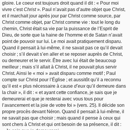
gloire. Le coeur est toujours droit quand il dit : « Pour moi
vivre c’est
Christ
». Paul n’avait pas d’autre objet que Christ,
et il marchait jour après jour par Christ comme source, par
Christ comme objet, par Christ comme vie : tout le long du
chemin, Christ était sa vie par la puissance de l’Esprit de
Dieu, de sorte que la haine de l’homme et de Satan n’avait
point de pouvoir sur lui. Le moi avait pratiquement disparu.
Quand il pensait à lui-même, il ne savait pas ce qu’il devait
choisir ; s’il devait s’en aller et se reposer auprès de Christ,
ou demeurer et le servir. Être avec lui était de beaucoup
meilleur ; mais s’il allait à Christ, il ne pouvait plus servir
Christ. Ainsi le « moi » avait disparu comme motif ; Paul
compte sur Christ pour l’Église ; et aussitôt qu’il a reconnu
qu’il est « plus nécessaire à cause
d’eux
qu’il demeure dans
la chair », il dit : « et ayant cette confiance, je sais que je
demeurerai et que je resterai avec vous tous pour
l’avancement et la joie de votre foi » (vers. 25). Il décide son
propre procès devant Néron. Quand il pensait à lui-même, il
ne savait pas que choisir ; mais quand il pense à ceux qui
sont chers à Christ et qui ont besoin de sa présence, il dit :