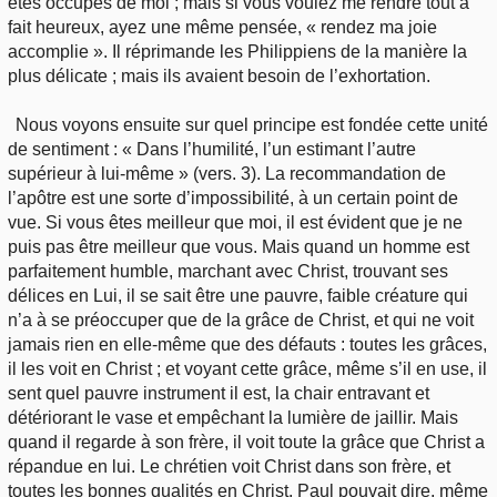
êtes occupés de moi ; mais si vous voulez me rendre tout à
fait heureux, ayez une même pensée, « rendez ma joie
accomplie ». Il réprimande les Philippiens de la manière la
plus délicate ; mais ils avaient besoin de l’exhortation.
Nous voyons ensuite sur quel principe est fondée cette unité
de sentiment : « Dans l’humilité, l’un estimant l’autre
supérieur à lui-même » (vers. 3). La recommandation de
l’apôtre est une sorte d’impossibilité, à un certain point de
vue. Si vous êtes meilleur que moi, il est évident que je ne
puis pas être meilleur que vous. Mais quand un homme est
parfaitement humble, marchant avec Christ, trouvant ses
délices en Lui, il se sait être une pauvre, faible créature qui
n’a à se préoccuper que de la grâce de Christ, et qui ne voit
jamais rien en elle-même que des défauts : toutes les grâces,
il les voit en Christ ; et voyant cette grâce, même s’il en use, il
sent quel pauvre instrument il est, la chair entravant et
détériorant le vase et empêchant la lumière de jaillir. Mais
quand il regarde à son frère, il voit toute la grâce que Christ a
répandue en lui. Le chrétien voit Christ dans son frère, et
toutes les bonnes qualités en Christ. Paul pouvait dire, même